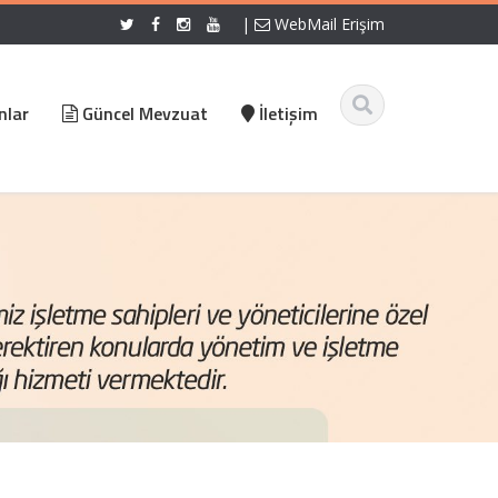
|
WebMail Erişim
nlar
Güncel Mevzuat
İletişim