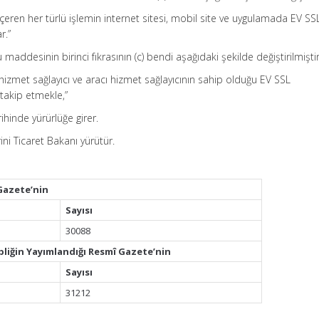
i içeren her türlü işlemin internet sitesi, mobil site ve uygulamada EV SS
r.”
 maddesinin birinci fıkrasının (c) bendi aşağıdaki şekilde değiştirilmiştir
 hizmet sağlayıcı ve aracı hizmet sağlayıcının sahip olduğu EV SSL
i takip etmekle,”
ihinde yürürlüğe girer.
ni Ticaret Bakanı yürütür.
Gazete’nin
Sayısı
30088
bliğin Yayımlandığı Resmî Gazete’nin
Sayısı
31212