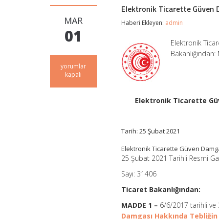
Elektronik Ticarette Güven 
MAR
Haberi Ekleyen:
admin
01
Elektronik Tica
Bakanlığından: 
Elektronik
yorumlar
Ticarette
kapalı
Güven
Damgası
Hakkında
Elektronik Ticarette Gü
Tebliğde
Değişiklik
Yapılmasına
Tarih: 25 Şubat 2021
Dair
Tebliğ
Elektronik Ticarette Güven Damg
için
25 Şubat 2021 Tarihli Resmi G
Sayı: 31406
Ticaret Bakanlığından:
MADDE 1 –
6/6/2017 tarihli v
Damgası Hakkında Tebliğin