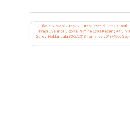
Post
←
İlave 6 Puanlık Teşvik Süresi Uzatıldı – 5510 Sayıl
navigation
Fıkrası Uyarınca Sigorta Primine Esas Kazanç Alt Sın
Süresi Hakkındaki 30/5/2013 Tarihli ve 2013/4966 Sayıl