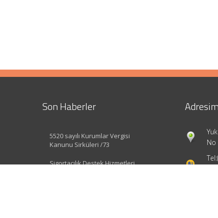
Son Haberler
Adresim
Yuk
5520 sayılı Kurumlar Vergisi
No 
Kanunu Sirküleri /73
Tel:
Sigortacılık Destek Hizmetleri
Yönetmeliği Değişti
inf