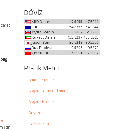
DÖVİZ
ABD Doları
47.5055
47.5911
icaret
Euro
54.8356
54.9344
İngiliz Sterlini
63.8407
64.1736
Kuveyt Dinarı
153.8237
155.8365
Japon Yeni
30.0218
30.2206
Rus Rublesi
0.5796
0.5872
Çin Yuanı
6.9991
7.0907
bliğ
Pratik Menü
Amortismanlar
Asgari Geçim İndirimi
Asgari Ücretler
Duyurular
en
Hakkımızda
miştir.