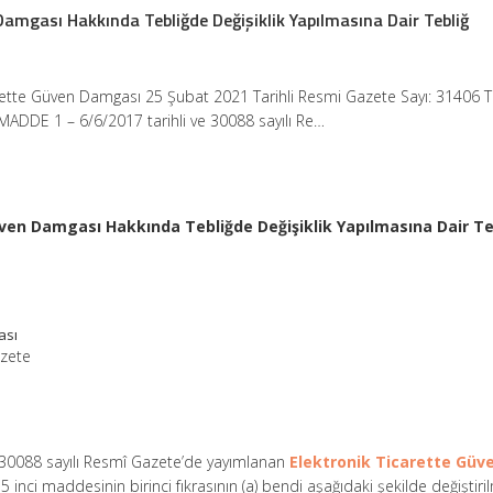
Damgası Hakkında Tebliğde Değişiklik Yapılmasına Dair Tebliğ
rette Güven Damgası 25 Şubat 2021 Tarihli Resmi Gazete Sayı: 31406 T
MADDE 1 – 6/6/2017 tarihli ve 30088 sayılı Re…
ven Damgası Hakkında Tebliğde Değişiklik Yapılmasına Dair Te
ası
azete
e 30088 sayılı Resmî Gazete’de yayımlanan
Elektronik Ticarette Güv
5 inci maddesinin birinci fıkrasının (a) bendi aşağıdaki şekilde değiştiril