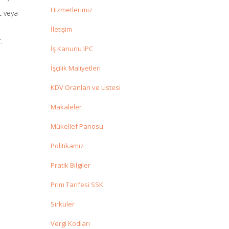
Hizmetlerimiz
L veya
İletişim
.
İş Kanunu IPC
İşçilik Maliyetleri
KDV Oranları ve Listesi
Makaleler
Mükellef Panosu
Politikamız
Pratik Bilgiler
Prim Tarifesi SSK
Sirküler
Vergi Kodları