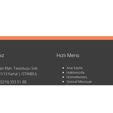
iz
Hızlı Menü
Ana Sayfa
arı Mah. Tavuskuşu Sok.
Hakkımızda
1/13 Kartal | İSTANBUL
Hizmetlerimiz
Güncel Mevzuat
(0216) 353 51 88
İletişim
o@ahsendenetim.com