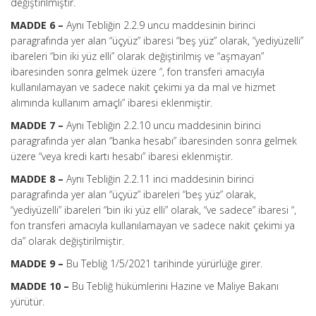
değiştirilmiştir.
MADDE 6 –
Aynı Tebliğin 2.2.9 uncu maddesinin birinci
paragrafında yer alan “üçyüz” ibaresi “beş yüz” olarak, “yediyüzelli”
ibareleri “bin iki yüz elli” olarak değiştirilmiş ve “aşmayan”
ibaresinden sonra gelmek üzere “, fon transferi amacıyla
kullanılamayan ve sadece nakit çekimi ya da mal ve hizmet
alımında kullanım amaçlı” ibaresi eklenmiştir.
MADDE 7 –
Aynı Tebliğin 2.2.10 uncu maddesinin birinci
paragrafında yer alan “banka hesabı” ibaresinden sonra gelmek
üzere “veya kredi kartı hesabı” ibaresi eklenmiştir.
MADDE 8 –
Aynı Tebliğin 2.2.11 inci maddesinin birinci
paragrafında yer alan “üçyüz” ibareleri “beş yüz” olarak,
“yediyüzelli” ibareleri “bin iki yüz elli” olarak, “ve sadece” ibaresi “,
fon transferi amacıyla kullanılamayan ve sadece nakit çekimi ya
da” olarak değiştirilmiştir.
MADDE 9 –
Bu Tebliğ 1/5/2021 tarihinde yürürlüğe girer.
MADDE 10 –
Bu Tebliğ hükümlerini Hazine ve Maliye Bakanı
yürütür.