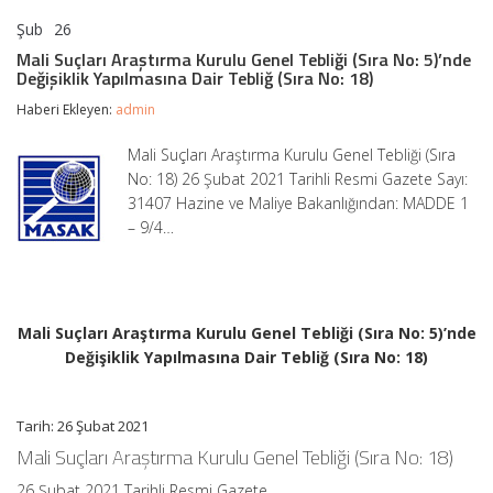
Şub
26
Mali
yorumlar kapalı
Suçları
Mali Suçları Araştırma Kurulu Genel Tebliği (Sıra No: 5)’nde
Araştırma
Değişiklik Yapılmasına Dair Tebliğ (Sıra No: 18)
Kurulu
Genel
Haberi Ekleyen:
admin
Tebliği
(Sıra
Mali Suçları Araştırma Kurulu Genel Tebliği (Sıra
No:
No: 18) 26 Şubat 2021 Tarihli Resmi Gazete Sayı:
5)’nde
Değişiklik
31407 Hazine ve Maliye Bakanlığından: MADDE 1
Yapılmasına
– 9/4…
Dair
Tebliğ
(Sıra
No:
18)
için
Mali Suçları Araştırma Kurulu Genel Tebliği (Sıra No: 5)’nde
Değişiklik Yapılmasına Dair Tebliğ (Sıra No: 18)
Tarih: 26 Şubat 2021
Mali Suçları Araştırma Kurulu Genel Tebliği (Sıra No: 18)
26 Şubat 2021 Tarihli Resmi Gazete