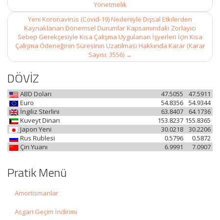
navigation
Yönetmelik
Yeni Koronavirüs (Covid-19) Nedeniyle Dışsal Etkilerden
Kaynaklanan Dönemsel Durumlar Kapsamındaki Zorlayıcı
Sebep Gerekçesiyle Kısa Çalışma Uygulanan İşyerleri İçin Kısa
Çalışma Ödeneğinin Süresinin Uzatılması Hakkında Karar (Karar
Sayısı: 3556)
→
DÖVİZ
ABD Doları
47.5055
47.5911
Euro
54.8356
54.9344
İngiliz Sterlini
63.8407
64.1736
Kuveyt Dinarı
153.8237
155.8365
Japon Yeni
30.0218
30.2206
Rus Rublesi
0.5796
0.5872
Çin Yuanı
6.9991
7.0907
Pratik Menü
Amortismanlar
Asgari Geçim İndirimi