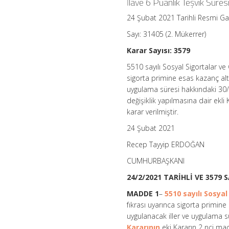
İlave 6 Puanlık Teşvik Süresi
İkinci
Fıkrası
24 Şubat 2021 Tarihli Resmi G
Uyarınca
Sigorta
Sayı: 31405 (2. Mükerrer)
Primine
Esas
Karar Sayısı: 3579
Kazanç
Alt
5510 sayılı Sosyal Sigortalar ve
Sınırı
sigorta primine esas kazanç alt
Üzerinden
uygulama süresi hakkındaki 30/5
Uygulanacak
değişiklik yapılmasına dair ek
İlave
Puan,
karar verilmiştir.
İlave
Puan
24 Şubat 2021
Uygulanacak
İller
Recep Tayyip ERDOĞAN
ve
CUMHURBAŞKANI
Uygulama
Süresi
24/2/2021 TARİHLİ VE 3579
Hakkındaki
30/5/2013
MADDE 1
–
5510 sayılı Sosya
Tarihli
fıkrası uyarınca sigorta primine
ve
2013/4966
uygulanacak iller ve uygulama s
Sayılı
Kararının
eki Kararın 2 nci mad