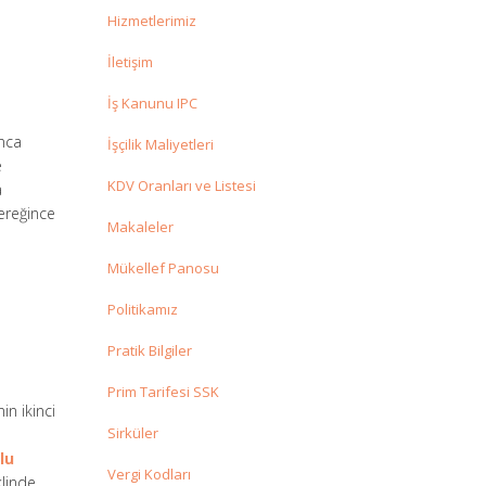
Hizmetlerimiz
İletişim
İş Kanunu IPC
ınca
İşçilik Maliyetleri
e
KDV Oranları ve Listesi
a
ereğince
Makaleler
Mükellef Panosu
Politikamız
Pratik Bilgiler
Prim Tarifesi SSK
in ikinci
Sirküler
lu
Vergi Kodları
klinde