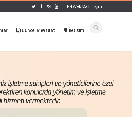
|
WebMail Erişim
nlar
Güncel Mevzuat
İletişim