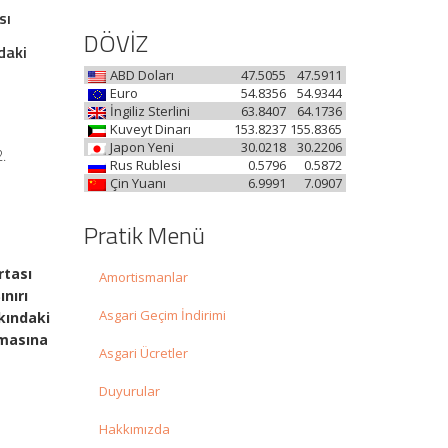
sı
ı
DÖVİZ
daki
ABD Doları
47.5055
47.5911
Euro
54.8356
54.9344
İngiliz Sterlini
63.8407
64.1736
Kuveyt Dinarı
153.8237
155.8365
Japon Yeni
30.0218
30.2206
2.
Rus Rublesi
0.5796
0.5872
Çin Yuanı
6.9991
7.0907
Pratik Menü
rtası
Amortismanlar
nırı
Asgari Geçim İndirimi
kındaki
lmasına
Asgari Ücretler
Duyurular
Hakkımızda