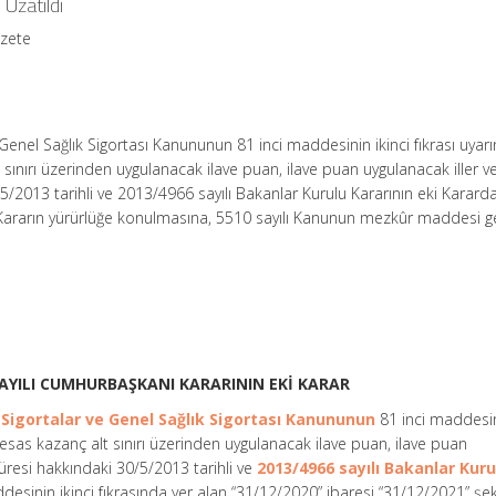
 Uzatıldı
azete
 Genel Sağlık Sigortası Kanununun 81 inci maddesinin ikinci fıkrası uyar
 sınırı üzerinden uygulanacak ilave puan, ilave puan uygulanacak iller v
/2013 tarihli ve 2013/4966 sayılı Bakanlar Kurulu Kararının eki Karard
li Kararın yürürlüğe konulmasına, 5510 sayılı Kanunun mezkûr maddesi g
 SAYILI CUMHURBAŞKANI KARARININ EKİ KARAR
l Sigortalar ve Genel Sağlık Sigortası Kanununun
81 inci maddesin
 esas kazanç alt sınırı üzerinden uygulanacak ilave puan, ilave puan
üresi hakkındaki 30/5/2013 tarihli ve
2013/4966 sayılı Bakanlar Kuru
desinin ikinci fıkrasında yer alan “31/12/2020” ibaresi “31/12/2021” şe