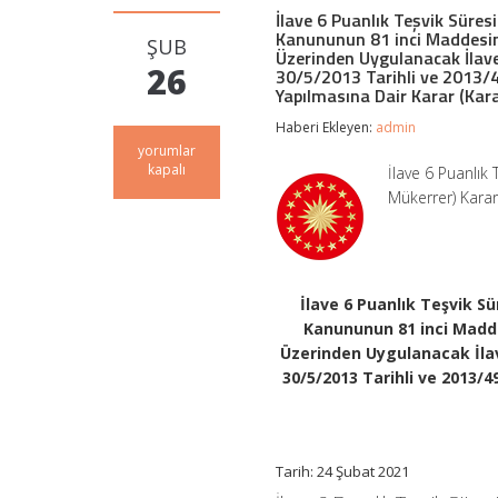
İlave 6 Puanlık Teşvik Süresi
Kanununun 81 inci Maddesinin
ŞUB
Üzerinden Uygulanacak İlave
26
30/5/2013 Tarihli ve 2013/4
Yapılmasına Dair Karar (Kara
Haberi Ekleyen:
admin
İlave
yorumlar
6
kapalı
İlave 6 Puanlık
Puanlık
Mükerrer) Karar
Teşvik
Süresi
Uzatıldı
–
5510
Sayılı
İlave 6 Puanlık Teşvik Sü
Sosyal
Kanununun 81 inci Maddes
Sigortalar
Üzerinden Uygulanacak İlav
ve
Genel
30/5/2013 Tarihli ve 2013/4
Sağlık
Sigortası
Kanununun
81
inci
Tarih: 24 Şubat 2021
Maddesinin