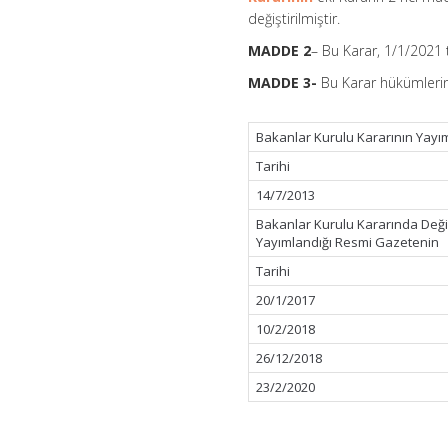
Bakanlar
değiştirilmiştir.
Kurulu
Kararının
MADDE 2
– Bu Karar, 1/1/2021 
Eki
Kararda
MADDE 3-
Bu Karar hükümlerini
Değişiklik
Yapılmasına
Dair
Bakanlar Kurulu Kararının Yayı
Karar
(Karar
Tarihi
Sayısı:
3579)
14/7/2013
için
Bakanlar Kurulu Kararında Deği
Yayımlandığı Resmi Gazetenin
Tarihi
20/1/2017
10/2/2018
26/12/2018
23/2/2020