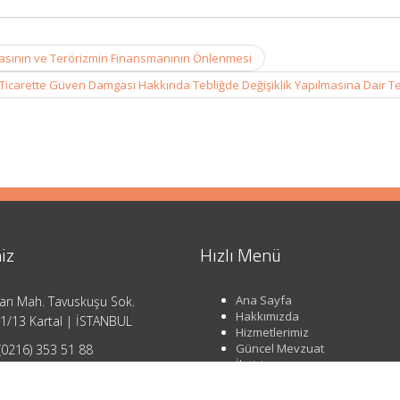
asının ve Terörizmin Finansmanının Önlenmesi
 Ticarette Güven Damgası Hakkında Tebliğde Değişiklik Yapılmasına Dair T
iz
Hızlı Menü
Ana Sayfa
arı Mah. Tavuskuşu Sok.
Hakkımızda
1/13 Kartal | İSTANBUL
Hizmetlerimiz
Güncel Mevzuat
(0216) 353 51 88
İletişim
o@ahsendenetim.com