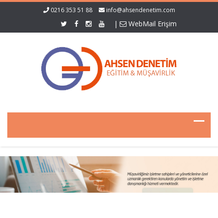
0216 353 51 88
info@ahsendenetim.com
|
WebMail Erişim