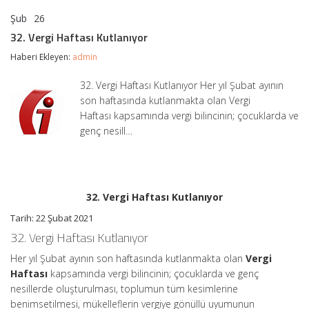
Şub
26
32.
yorumlar kapalı
Vergi
32. Vergi Haftası Kutlanıyor
Haftası
Kutlanıyor
Haberi Ekleyen:
admin
için
32. Vergi Haftası Kutlanıyor Her yıl Şubat ayının
son haftasında kutlanmakta olan Vergi
Haftası kapsamında vergi bilincinin; çocuklarda ve
genç nesill…
32. Vergi Haftası Kutlanıyor
Tarih: 22 Şubat 2021
32. Vergi Haftası Kutlanıyor
Her yıl Şubat ayının son haftasında kutlanmakta olan
Vergi
Haftası
kapsamında vergi bilincinin; çocuklarda ve genç
nesillerde oluşturulması, toplumun tüm kesimlerine
benimsetilmesi, mükelleflerin vergiye gönüllü uyumunun