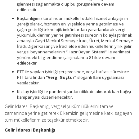
işlenmesi sağlanmakta olup bu görüşmelere devam
edilecektir.
Başkanlığımız tarafından mükellef odaklı hizmet anlayışının
gereği olarak, hizmetin en iyi şekilde yerine getirilmesi ve
çağın getirdiği teknolojik imkânlardan yararlanılarak vergi
yükümlülüklerinin yerine getirilmesi sürecinin kolaylaştırılmak
amacıyla Gayri Menkul Sermaye İradı, Ücret, Menkul Sermaye
İradı, Diğer Kazanç ve İradı elde eden mükelleflerin yıllık gelir
vergisi beyannamelerinin “Hazır Beyan Sistemi” ile verilmesi
yönündeki bilgilendirme çalışmalarına 81 ilde devam
edilecektir.
PTT ile yapılan işbirliği çerçevesinde, vergi haftası süresince
PTT tarafından
“Vergi Güçtür”
sloganlı flam uygulaması
yapılacaktır.
Kızılay işbirliği ile pandemi şartları dikkate alınarak kan bağışı
kampanyası düzenlenecektir.
Gelir İdaresi Başkanlığı, vergisel yükümlülüklerini tam ve
zamanında yerine getirerek ülkemizin gelişmesine katkı sağlayan
tüm mükelleflerimize teşekkür etmektedir.
Gelir İdaresi Başkanlığı