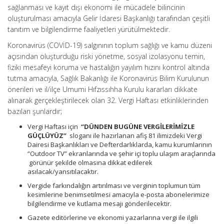
sağlanması ve kayıt dışı ekonomi ile mücadele bilincinin
oluşturulması amacıyla Gelir İdaresi Başkanlığı tarafından çeşitli
tanıtım ve bilgilendirme faaliyetleri yürütülmektedir.
Koronavirüs (COVİD-19) salgınının toplum sağlığı ve kamu düzeni
açısından oluşturduğu riski yönetme, sosyal izolasyonu temin,
fiziki mesafeyi koruma ve hastalığın yayılım hızını kontrol altında
tutma amacıyla, Sağlık Bakanlığı ile Koronavirüs Bilim Kurulunun
önerileri ve il/ilçe Umumi Hıfzıssıhha Kurulu kararları dikkate
alınarak gerçekleştirilecek olan 32. Vergi Haftası etkinliklerinden
bazıları şunlardır;
Vergi Haftası için
“DÜNDEN BUGÜNE VERGİLERİMİZLE
GÜÇLÜYÜZ”
sloganı ile hazırlanan afiş 81 ilimizdeki Vergi
Dairesi Başkanlıkları ve Defterdarlıklarda, kamu kurumlarının
“Outdoor TV” ekranlarında ve şehir içi toplu ulaşım araçlarında
görünür şekilde olmasına dikkat edilerek
asılacak/yansıtılacaktır.
Vergide farkındalığın artırılması ve verginin toplumun tüm
kesimlerine benimsetilmesi amacıyla e-posta abonelerimize
bilgilendirme ve kutlama mesajı gönderilecektir.
Gazete editörlerine ve ekonomi yazarlarına vergi ile ilgili