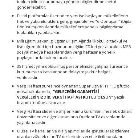
toplum bilincini arttırmaya yönelik bilgilendirme metni
gönderilecektir.
Dijital platformlar üzerinden yeni işe başlayan mükelleflerin
hak ve yükümlülükleri, genç girişimciler ve “e-Dönüşüm” (Dijital
Dönüşüm) konularında mükelleflere yönelik bilgilendirme
toplantıları yapılacaktır.
Milli Eğitim Bakanlığı Eğitim Bilişim Ağında ilkokul, ortaokul ve
lise öğrencileri için hazırlanan eğitim CD’leri yer alacaktır. MEB
sosyal medya hesaplarından vergi haftasına yönelik
paylaşımlarda bulunulacaktır.
35 hizmet yılını doldurmuş personelimize, çalışma süresince
kurumumuza katkılarından dolayı teşekkür belgesi
verilecektir.
Vergi Haftası süresince oynanan Süper Lig ve TFF 1. Lig futbol
müsabakalarında,
“GELECEĞİN GARANTİSİ
VERGİLERİNİZDİR, VERGİ HAFTASI KUTLU OLSUN”
yazılı
branda tribüne asılacaktır.
Vergi Haftası slider ve afişleri kamu kurumları, meslek odaları,
üniversiteler ve diğer kurumların Outdoor TV ekranlarında
yayınlanacaktır.
Ulusal TV kanalları ve dizi yapımcıları ile görüşülerek izlenme
oranları yüksek olan TV dizilerinde vergi ile ilgili konuların