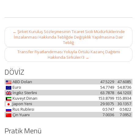
Post
←
Şirket Kuruluş Sözleşmesinin Ticaret Sicili Müdürlüklerinde
navigation
İmzalanması Hakkında Tebliğde Değişiklik Yapılmasına Dair
Tebliğ
Transfer Fiyatlandırması Yoluyla Örtülü Kazanç Dağıtımı
Hakkında Sirküler/3
→
DÖVİZ
ABD Doları
47.5229
47.6085
Euro
54.7749
54.8736
İngiliz Sterlini
63.7878
64.1203
Kuveyt Dinarı
153.8799
155.8934
Japon Yeni
29.9375
30.1357
Rus Rublesi
0.5747
0.5822
Çin Yuanı
7.0036
7.0952
Pratik Menü