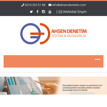
0216 353 51 88
info@ahsendenetim.com
|
WebMail Erişim