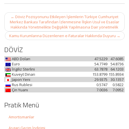
Post
←
Döviz Pozisyonunu Etkileyen İşlemlerin Türkiye Cumhuriyet
navigation
Merkez Bankası Tarafından İzlenmesine İlişkin Usul ve Esaslar
Hakkında Yönetmelikte Değişiklik Yapılmasına Dair yönetmelik
Kamu Kurumlarına Düzenlenen e-Faturalar Hakkında Duyuru
→
DÖVİZ
ABD Doları
47.5229
47.6085
Euro
54.7749
54.8736
İngiliz Sterlini
63.7878
64.1203
Kuveyt Dinarı
153.8799
155.8934
Japon Yeni
29.9375
30.1357
Rus Rublesi
0.5747
0.5822
Çin Yuanı
7.0036
7.0952
Pratik Menü
Amortismanlar
Asgari Geçim İndirimi