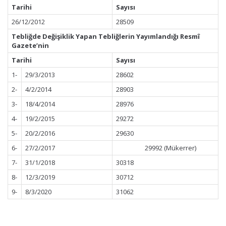
Tarihi
Sayısı
26/12/2012
28509
Tebliğde Değişiklik Yapan Tebliğlerin Yayımlandığı Resmî
Gazete’nin
Tarihi
Sayısı
1-
29/3/2013
28602
2-
4/2/2014
28903
3-
18/4/2014
28976
4-
19/2/2015
29272
5-
20/2/2016
29630
6-
27/2/2017
29992 (Mükerrer)
7-
31/1/2018
30318
8-
12/3/2019
30712
9-
8/3/2020
31062