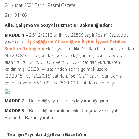
24 Şubat 2021 Tarihli Resmi Gazete
Sayı: 31405
Aile, Çalışma ve Sosyal Hizmetler Bakanlığından:
MADDE 1 –
26/12/2012 tarihli ve 28509 sayılı Resmî Gazete’de
yayımlanan
İş Sağlığı ve Güvenliğine İlişkin İşyeri Tehlike
Sınıfları Tebliğinin
Ek-1 İşyeri Tehlike Sınıfları Listesinde yer alan
“45.20.08” satırı aşağıdaki şekilde değiştirilmiş; aynı listede yer
alan “20.20.12”, “56.10.06” ve “56.10.07” satırları yürürlükten
kaldırılmış; “20.20.14” satırından sonra gelmek üzere
“20.20.15” ve “20.20.16” satırları, “56.10.21” satırından sonra
gelmek üzere “56.10.22” ve “56.10.23” satırları eklenmiştir.
MADDE 2 –
Bu Tebliğ yayımı tarihinde yürürlüğe girer.
MADDE 3 –
Bu Tebliğ hükümlerini Aile, Çalışma ve Sosyal
Hizmetler Bakanı yürütür.
Tebliğin Yayımlandığı Resmî Gazete’nin