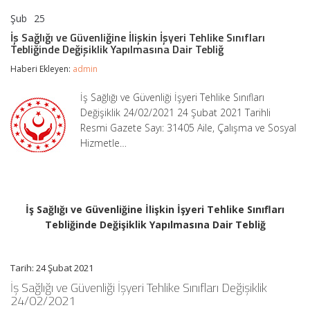
Şub
25
İş
yorumlar kapalı
Sağlığı
İş Sağlığı ve Güvenliğine İlişkin İşyeri Tehlike Sınıfları
ve
Tebliğinde Değişiklik Yapılmasına Dair Tebliğ
Güvenliğine
İlişkin
Haberi Ekleyen:
admin
İşyeri
Tehlike
İş Sağlığı ve Güvenliği İşyeri Tehlike Sınıfları
Sınıfları
Değişiklik 24/02/2021 24 Şubat 2021 Tarihli
Tebliğinde
Değişiklik
Resmi Gazete Sayı: 31405 Aile, Çalışma ve Sosyal
Yapılmasına
Hizmetle…
Dair
Tebliğ
için
İş Sağlığı ve Güvenliğine İlişkin İşyeri Tehlike Sınıfları
Tebliğinde Değişiklik Yapılmasına Dair Tebliğ
Tarih: 24 Şubat 2021
İş Sağlığı ve Güvenliği İşyeri Tehlike Sınıfları Değişiklik
24/02/2021