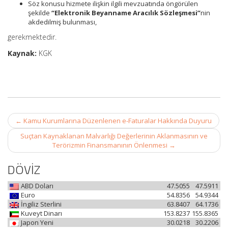
Söz konusu hizmete ilişkin ilgili mevzuatında öngörülen
şekilde
“Elektronik Beyanname Aracılık Sözleşmesi”
nin
akdedilmiş bulunması,
gerekmektedir.
Kaynak:
KGK
Post
←
Kamu Kurumlarına Düzenlenen e-Faturalar Hakkında Duyuru
navigation
Suçtan Kaynaklanan Malvarlığı Değerlerinin Aklanmasının ve
Terörizmin Finansmanının Önlenmesi
→
DÖVİZ
ABD Doları
47.5055
47.5911
Euro
54.8356
54.9344
İngiliz Sterlini
63.8407
64.1736
Kuveyt Dinarı
153.8237
155.8365
Japon Yeni
30.0218
30.2206