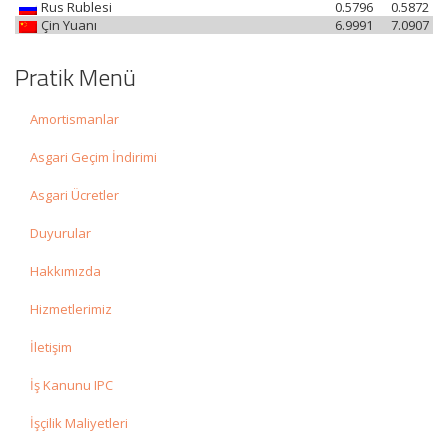
Rus Rublesi
0.5796
0.5872
Çin Yuanı
6.9991
7.0907
Pratik Menü
Amortismanlar
Asgari Geçim İndirimi
Asgari Ücretler
Duyurular
Hakkımızda
Hizmetlerimiz
İletişim
İş Kanunu IPC
İşçilik Maliyetleri