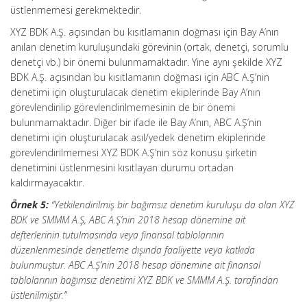
üstlenmemesi gerekmektedir.
XYZ BDK A.Ş. açısından bu kısıtlamanın doğması için Bay A’nın
anılan denetim kuruluşundaki görevinin (ortak, denetçi, sorumlu
denetçi vb.) bir önemi bulunmamaktadır. Yine aynı şekilde XYZ
BDK A.Ş. açısından bu kısıtlamanın doğması için ABC A.Ş’nin
denetimi için oluşturulacak denetim ekiplerinde Bay A’nın
görevlendirilip görevlendirilmemesinin de bir önemi
bulunmamaktadır. Diğer bir ifade ile Bay A’nın, ABC A.Ş’nin
denetimi için oluşturulacak asıl/yedek denetim ekiplerinde
görevlendirilmemesi XYZ BDK A.Ş’nin söz konusu şirketin
denetimini üstlenmesini kısıtlayan durumu ortadan
kaldırmayacaktır.
Örnek 5:
“Yetkilendirilmiş bir bağımsız denetim kuruluşu da olan XYZ
BDK ve SMMM A.Ş, ABC A.Ş’nin 2018 hesap dönemine ait
defterlerinin tutulmasında veya finansal tablolarının
düzenlenmesinde denetleme dışında faaliyette veya katkıda
bulunmuştur. ABC A.Ş’nin 2018 hesap dönemine ait finansal
tablolarının bağımsız denetimi XYZ BDK ve SMMM A.Ş. tarafından
üstlenilmiştir.”