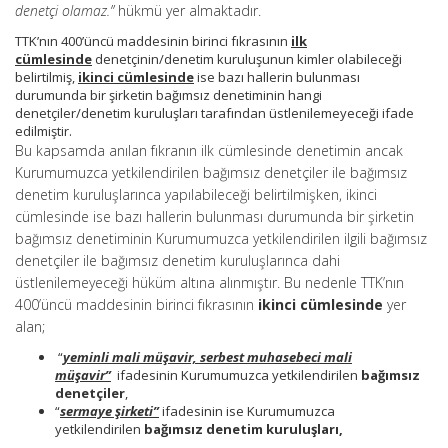
denetçi olamaz.”
hükmü yer almaktadır.
TTK’nın 400’üncü maddesinin birinci fıkrasının
ilk
cümlesinde
denetçinin/denetim kuruluşunun kimler olabileceği
belirtilmiş,
ikinci cümlesinde
ise bazı hallerin bulunması
durumunda bir şirketin bağımsız denetiminin hangi
denetçiler/denetim kuruluşları tarafından üstlenilemeyeceği ifade
edilmiştir.
Bu kapsamda anılan fıkranın ilk cümlesinde denetimin ancak
Kurumumuzca yetkilendirilen bağımsız denetçiler ile bağımsız
denetim kuruluşlarınca yapılabileceği belirtilmişken, ikinci
cümlesinde ise bazı hallerin bulunması durumunda bir şirketin
bağımsız denetiminin Kurumumuzca yetkilendirilen ilgili bağımsız
denetçiler ile bağımsız denetim kuruluşlarınca dahi
üstlenilemeyeceği hüküm altına alınmıştır. Bu nedenle TTK’nın
400’üncü maddesinin birinci fıkrasının
ikinci cümlesinde
yer
alan;
“
yeminli mali müşavir, serbest muhasebeci mali
müşavir”
ifadesinin Kurumumuzca yetkilendirilen
bağımsız
denetçiler
,
“
sermaye şirketi”
ifadesinin ise Kurumumuzca
yetkilendirilen
bağımsız denetim kuruluşları,