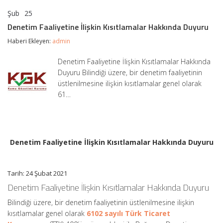
Şub
25
Denetim
yorumlar kapalı
Faaliyetine
Denetim Faaliyetine İlişkin Kısıtlamalar Hakkında Duyuru
İlişkin
Kısıtlamalar
Haberi Ekleyen:
admin
Hakkında
Duyuru
Denetim Faaliyetine İlişkin Kısıtlamalar Hakkında
için
Duyuru Bilindiği üzere, bir denetim faaliyetinin
üstlenilmesine ilişkin kısıtlamalar genel olarak
61…
Denetim Faaliyetine İlişkin Kısıtlamalar Hakkında Duyuru
Tarih: 24 Şubat 2021
Denetim Faaliyetine İlişkin Kısıtlamalar Hakkında Duyuru
Bilindiği üzere, bir denetim faaliyetinin üstlenilmesine ilişkin
kısıtlamalar genel olarak
6102 sayılı Türk Ticaret