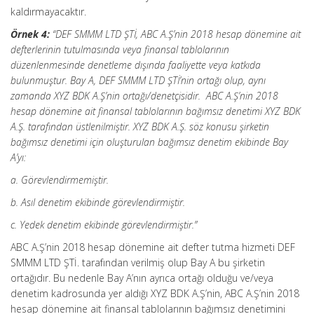
kaldırmayacaktır.
Örnek 4:
“DEF SMMM LTD ŞTİ, ABC A.Ş’nin 2018 hesap dönemine ait
defterlerinin tutulmasında veya finansal tablolarının
düzenlenmesinde denetleme dışında faaliyette veya katkıda
bulunmuştur. Bay A, DEF SMMM LTD ŞTİ’nin ortağı olup, aynı
zamanda XYZ BDK A.Ş’nin ortağı/denetçisidir. ABC A.Ş’nin 2018
hesap dönemine ait finansal tablolarının bağımsız denetimi XYZ BDK
A.Ş. tarafından üstlenilmiştir. XYZ BDK A.Ş. söz konusu şirketin
bağımsız denetimi için oluşturulan bağımsız denetim ekibinde Bay
A’yı:
a. Görevlendirmemiştir.
b. Asıl denetim ekibinde görevlendirmiştir.
c. Yedek denetim ekibinde görevlendirmiştir.”
ABC A.Ş’nin 2018 hesap dönemine ait defter tutma hizmeti DEF
SMMM LTD ŞTİ. tarafından verilmiş olup Bay A bu şirketin
ortağıdır. Bu nedenle Bay A’nın ayrıca ortağı olduğu ve/veya
denetim kadrosunda yer aldığı XYZ BDK A.Ş’nin, ABC A.Ş’nin 2018
hesap dönemine ait finansal tablolarının bağımsız denetimini