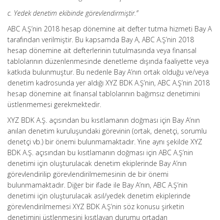
c. Yedek denetim ekibinde görevlendirmiştir.”
ABC A.Ş’nin 2018 hesap dönemine ait defter tutma hizmeti Bay A
tarafından verilmiştir. Bu kapsamda Bay A, ABC A.Ş’nin 2018
hesap dönemine ait defterlerinin tutulmasında veya finansal
tablolarının düzenlenmesinde denetleme dışında faaliyette veya
katkıda bulunmuştur. Bu nedenle Bay A’nın ortak olduğu ve/veya
denetim kadrosunda yer aldığı XYZ BDK A.Ş’nin, ABC A.Ş’nin 2018
hesap dönemine ait finansal tablolarının bağımsız denetimini
üstlenmemesi gerekmektedir.
XYZ BDK A.Ş. açısından bu kısıtlamanın doğması için Bay A’nın
anılan denetim kuruluşundaki görevinin (ortak, denetçi, sorumlu
denetçi vb.) bir önemi bulunmamaktadır. Yine aynı şekilde XYZ
BDK A.Ş. açısından bu kısıtlamanın doğması için ABC A.Ş’nin
denetimi için oluşturulacak denetim ekiplerinde Bay A’nın
görevlendirilip görevlendirilmemesinin de bir önemi
bulunmamaktadır. Diğer bir ifade ile Bay A’nın, ABC A.Ş’nin
denetimi için oluşturulacak asıl/yedek denetim ekiplerinde
görevlendirilmemesi XYZ BDK A.Ş’nin söz konusu şirketin
denetimini üstlenmesini kısıtlayan durumu ortadan