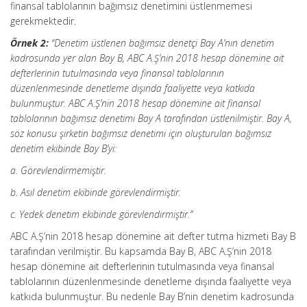
finansal tablolarının bağımsız denetimini üstlenmemesi
gerekmektedir.
Örnek 2:
“Denetim üstlenen bağımsız denetçi Bay A’nın denetim
kadrosunda yer alan Bay B, ABC A.Ş’nin 2018 hesap dönemine ait
defterlerinin tutulmasında veya finansal tablolarının
düzenlenmesinde denetleme dışında faaliyette veya katkıda
bulunmuştur. ABC A.Ş’nin 2018 hesap dönemine ait finansal
tablolarının bağımsız denetimi Bay A tarafından üstlenilmiştir. Bay A,
söz konusu şirketin bağımsız denetimi için oluşturulan bağımsız
denetim ekibinde Bay B’yi:
a. Görevlendirmemiştir.
b. Asıl denetim ekibinde görevlendirmiştir.
c. Yedek denetim ekibinde görevlendirmiştir.”
ABC A.Ş’nin 2018 hesap dönemine ait defter tutma hizmeti Bay B
tarafından verilmiştir. Bu kapsamda Bay B, ABC A.Ş’nin 2018
hesap dönemine ait defterlerinin tutulmasında veya finansal
tablolarının düzenlenmesinde denetleme dışında faaliyette veya
katkıda bulunmuştur. Bu nedenle Bay B’nin denetim kadrosunda