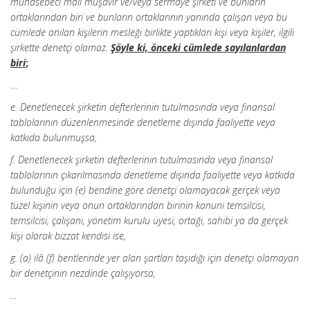
muhasebeci mali müşavir ve/veya sermaye şirketi ve bunların
ortaklarından biri ve bunların ortaklarının yanında çalışan veya bu
cümlede anılan kişilerin mesleği birlikte yaptıkları kişi veya kişiler, ilgili
şirkette denetçi olamaz.
Şöyle ki, önceki cümlede sayılanlardan
biri
;
…
e. Denetlenecek şirketin defterlerinin tutulmasında veya finansal
tablolarının düzenlenmesinde denetleme dışında faaliyette veya
katkıda bulunmuşsa,
f. Denetlenecek şirketin defterlerinin tutulmasında veya finansal
tablolarının çıkarılmasında denetleme dışında faaliyette veya katkıda
bulunduğu için (e) bendine göre denetçi olamayacak gerçek veya
tüzel kişinin veya onun ortaklarından birinin kanuni temsilcisi,
temsilcisi, çalışanı, yönetim kurulu üyesi, ortağı, sahibi ya da gerçek
kişi olarak bizzat kendisi ise,
g. (a) ilâ (f) bentlerinde yer alan şartları taşıdığı için denetçi olamayan
bir denetçinin nezdinde çalışıyorsa,
…