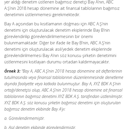
yer aldığı denetim üstlenen bağımsız denetçi Bay A’nın, ABC
A.Ş’nin 2018 hesap dönemine ait finansal tablolarının bağımsız
denetimini üstlenmemesi gerekmektedir.
Bay A açısından bu kısıtlamanın doğması için ABC A.Ş’nin
denetimi için oluşturulacak denetim ekiplerinde Bay B’nin
görevlendirilip görevlendirilmemesinin bir önemi
bulunmamaktadır. Diğer bir ifade ile Bay B’nin, ABC A.Ş’nin
denetimi için oluşturulacak asıl/yedek denetim ekiplerinde
görevlendirilmemesi Bay A’nın söz konusu şirketin denetimini
üstlenmesini kısıtlayan durumu ortadan kaldırmayacaktır.
Örnek 3:
“Bay A, ABC A.Ş’nin 2018 hesap dönemine ait defterlerinin
tutulmasında veya finansal tablolarının düzenlenmesinde denetleme
dışında faaliyette veya katkıda bulunmuştur. Bay A, XYZ BDK A.Ş’nin
ortağı/denetçisi olup, ABC A.Ş’nin 2018 hesap dönemine ait finansal
tablolarının bağımsız denetimi XYZ BDK A.Ş. tarafından üstlenilmiştir.
XYZ BDK A.Ş. söz konusu şirketin bağımsız denetimi için oluşturulan
bağımsız denetim ekibinde Bay A’yı:
a. Görevlendirmemiştir.
b. Asıl denetim ekibinde görevlendirmiştir.