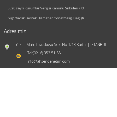
5520 sayılı Kurumlar Vergisi Kanunu Sirküleri /73
Sigortacılık Destek Hizmetleri Yönetmeliği Değişti
Adresimiz
Yukarı Mah. Tavuskuşu Sok. No 1/13 Kartal | İSTANBUL
Tel:
(0216) 353 51 88
info@ahsendenetim.com
Hızlı Menü
Ana Sayfa
Hakkımızda
Hizmetlerimiz
Güncel Mevzuat
İletişim