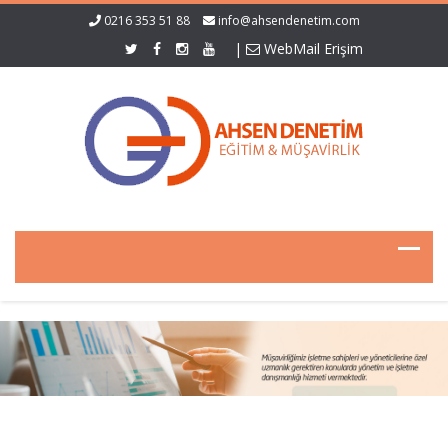
0216 353 51 88
info@ahsendenetim.com
|
WebMail Erişim