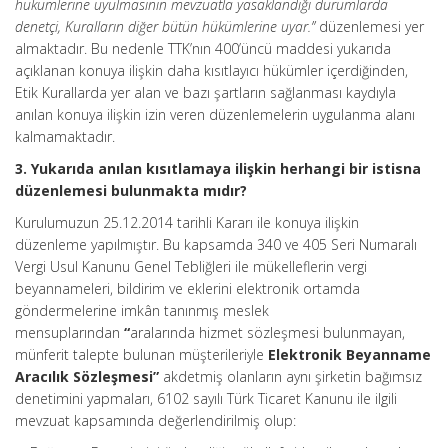
hükümlerine uyulmasının mevzuatla yasaklandığı durumlarda
denetçi, Kuralların diğer bütün hükümlerine uyar.”
düzenlemesi yer
almaktadır. Bu nedenle TTK’nın 400’üncü maddesi yukarıda
açıklanan konuya ilişkin daha kısıtlayıcı hükümler içerdiğinden,
Etik Kurallarda yer alan ve bazı şartların sağlanması kaydıyla
anılan konuya ilişkin izin veren düzenlemelerin uygulanma alanı
kalmamaktadır.
3. Yukarıda anılan kısıtlamaya ilişkin herhangi bir istisna
düzenlemesi bulunmakta mıdır?
Kurulumuzun 25.12.2014 tarihli Kararı ile konuya ilişkin
düzenleme yapılmıştır. Bu kapsamda 340 ve 405 Seri Numaralı
Vergi Usul Kanunu Genel Tebliğleri ile mükelleflerin vergi
beyannameleri, bildirim ve eklerini elektronik ortamda
göndermelerine imkân tanınmış meslek
mensuplarından
“
aralarında hizmet sözleşmesi bulunmayan,
münferit talepte bulunan müşterileriyle
Elektronik Beyanname
Aracılık Sözleşmesi”
akdetmiş olanların aynı şirketin bağımsız
denetimini yapmaları, 6102 sayılı Türk Ticaret Kanunu ile ilgili
mevzuat kapsamında değerlendirilmiş olup: