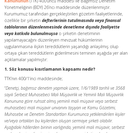
Kanununun
(TTK) 400’üncü maddesi ile Bağımsız Denetim
Yönetmeliğinin (BDY) 26’ncı maddesinde düzenlenmiştir.
Kurumumuz tarafından gerçekleştirilen gözetim faaliyetlerinde,
özellikle bir şirketin
defterlerinin tutulmasında veya finansal
tablolarının düzenlenmesinde denetleme dışında faaliyette
veya katkıda bulunulmuşsa
o şirketin denetiminin
yapılamayacağını düzenleyen mevzuat hükümlerinin
uygulanmasına ilişkin tereddütlerin yaşandığı anlaşılmış olup
ortaya çıkan tereddütlerin giderilmesini teminen aşağıda yer alan
açıklamalar yapılmıştır:
1. Söz konusu kısıtlamanın kapsamı nedir?
TTK’nın 400/1’inci maddesinde;
“
Denetçi, bağımsız denetim yapmak üzere, 1/6/1989 tarihli ve 3568
sayılı Serbest Muhasebeci Mali Müşavirlik ve Yeminli Mali Müşavirlik
Kanununa göre ruhsat almış yeminli mali müşavir veya serbest
muhasebeci mali müşavir unvanını taşıyan ve Kamu Gözetimi,
Muhasebe ve Denetim Standartları Kurumunca yetkilendirilen kişiler
ve/veya ortakları bu kişilerden oluşan sermaye şirketi olabilir.
Aşağıdaki hâllerden birinin varlığında, yeminli mali müşavir, serbest