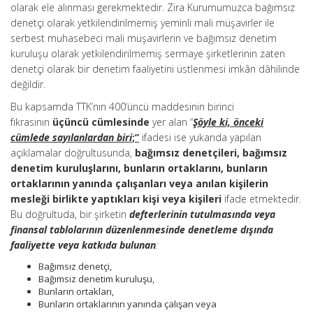
olarak ele alınması gerekmektedir. Zira Kurumumuzca bağımsız
denetçi olarak yetkilendirilmemiş yeminli mali müşavirler ile
serbest muhasebeci mali müşavirlerin ve bağımsız denetim
kuruluşu olarak yetkilendirilmemiş sermaye şirketlerinin zaten
denetçi olarak bir denetim faaliyetini üstlenmesi imkân dâhilinde
değildir.
Bu kapsamda TTK’nın 400’üncü maddesinin birinci
fıkrasının
üçüncü cümlesinde
yer alan “
Şöyle ki, önceki
cümlede sayılanlardan biri
;”
ifadesi ise yukarıda yapılan
açıklamalar doğrultusunda,
bağımsız denetçileri, bağımsız
denetim kuruluşlarını, bunların ortaklarını, bunların
ortaklarının yanında çalışanları veya anılan kişilerin
mesleği birlikte yaptıkları kişi veya kişileri
ifade etmektedir.
Bu doğrultuda, bir şirketin
defterlerinin tutulmasında veya
finansal tablolarının düzenlenmesinde denetleme dışında
faaliyette veya katkıda bulunan
:
Bağımsız denetçi,
Bağımsız denetim kuruluşu,
Bunların ortakları,
Bunların ortaklarının yanında çalışan veya