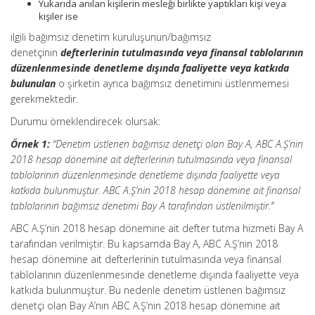
Yukarıda anılan kişilerin mesleği birlikte yaptıkları kişi veya
kişiler ise
ilgili bağımsız denetim kuruluşunun/bağımsız
denetçinin
defterlerinin tutulmasında veya finansal tablolarının
düzenlenmesinde denetleme dışında faaliyette veya katkıda
bulunulan
o şirketin ayrıca bağımsız denetimini üstlenmemesi
gerekmektedir.
Durumu örneklendirecek olursak:
Örnek 1:
“Denetim üstlenen bağımsız denetçi olan Bay A, ABC A.Ş’nin
2018 hesap dönemine ait defterlerinin tutulmasında veya finansal
tablolarının düzenlenmesinde denetleme dışında faaliyette veya
katkıda bulunmuştur. ABC A.Ş’nin 2018 hesap dönemine ait finansal
tablolarının bağımsız denetimi Bay A tarafından üstlenilmiştir.”
ABC A.Ş’nin 2018 hesap dönemine ait defter tutma hizmeti Bay A
tarafından verilmiştir. Bu kapsamda Bay A, ABC A.Ş’nin 2018
hesap dönemine ait defterlerinin tutulmasında veya finansal
tablolarının düzenlenmesinde denetleme dışında faaliyette veya
katkıda bulunmuştur. Bu nedenle denetim üstlenen bağımsız
denetçi olan Bay A’nın ABC A.Ş’nin 2018 hesap dönemine ait