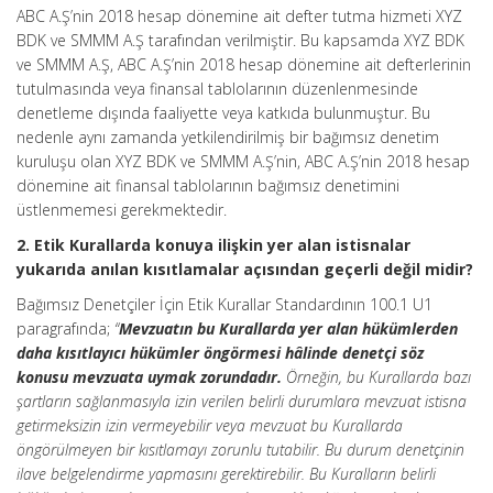
ABC A.Ş’nin 2018 hesap dönemine ait defter tutma hizmeti XYZ
BDK ve SMMM A.Ş tarafından verilmiştir. Bu kapsamda XYZ BDK
ve SMMM A.Ş, ABC A.Ş’nin 2018 hesap dönemine ait defterlerinin
tutulmasında veya finansal tablolarının düzenlenmesinde
denetleme dışında faaliyette veya katkıda bulunmuştur. Bu
nedenle aynı zamanda yetkilendirilmiş bir bağımsız denetim
kuruluşu olan XYZ BDK ve SMMM A.Ş’nin, ABC A.Ş’nin 2018 hesap
dönemine ait finansal tablolarının bağımsız denetimini
üstlenmemesi gerekmektedir.
2. Etik Kurallarda konuya ilişkin yer alan istisnalar
yukarıda anılan kısıtlamalar açısından geçerli değil midir?
Bağımsız Denetçiler İçin Etik Kurallar Standardının 100.1 U1
paragrafında;
“
Mevzuatın bu Kurallarda yer alan hükümlerden
daha kısıtlayıcı hükümler öngörmesi hâlinde denetçi söz
konusu mevzuata uymak zorundadır.
Örneğin, bu Kurallarda bazı
şartların sağlanmasıyla izin verilen belirli durumlara mevzuat istisna
getirmeksizin izin vermeyebilir veya mevzuat bu Kurallarda
öngörülmeyen bir kısıtlamayı zorunlu tutabilir. Bu durum denetçinin
ilave belgelendirme yapmasını gerektirebilir. Bu Kuralların belirli