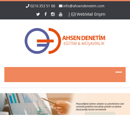
0216 353 51 88
info@ahsendenetim.com
|
WebMail Erişim