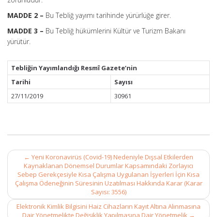
MADDE 2 –
Bu Tebliğ yayımı tarihinde yürürlüğe girer.
MADDE 3 –
Bu Tebliğ hükümlerini Kültür ve Turizm Bakanı
yürütür.
Tebliğin Yayımlandığı Resmî Gazete’nin
Tarihi
Sayısı
27/11/2019
30961
Post
←
Yeni Koronavirüs (Covid-19) Nedeniyle Dışsal Etkilerden
navigation
Kaynaklanan Dönemsel Durumlar Kapsamındaki Zorlayıcı
Sebep Gerekçesiyle Kısa Çalışma Uygulanan İşyerleri İçin Kısa
Çalışma Ödeneğinin Süresinin Uzatılması Hakkında Karar (Karar
Sayısı: 3556)
Elektronik Kimlik Bilgisini Haiz Cihazların Kayıt Altına Alınmasına
Dair Yönetmelikte Değişiklik Yapılmasına Dair Yönetmelik
→