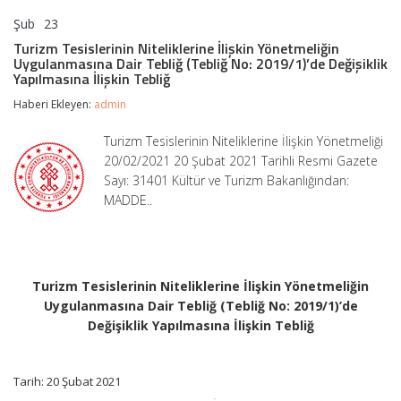
Şub
23
Turizm
yorumlar kapalı
Tesislerinin
Turizm Tesislerinin Niteliklerine İlişkin Yönetmeliğin
Niteliklerine
Uygulanmasına Dair Tebliğ (Tebliğ No: 2019/1)’de Değişiklik
İlişkin
Yapılmasına İlişkin Tebliğ
Yönetmeliğin
Uygulanmasına
Haberi Ekleyen:
admin
Dair
Tebliğ
Turizm Tesislerinin Niteliklerine İlişkin Yönetmeliği
(Tebliğ
20/02/2021 20 Şubat 2021 Tarihli Resmi Gazete
No:
2019/1)’de
Sayı: 31401 Kültür ve Turizm Bakanlığından:
Değişiklik
MADDE..
Yapılmasına
İlişkin
Tebliğ
için
Turizm Tesislerinin Niteliklerine İlişkin Yönetmeliğin
Uygulanmasına Dair Tebliğ (Tebliğ No: 2019/1)’de
Değişiklik Yapılmasına İlişkin Tebliğ
Tarih: 20 Şubat 2021