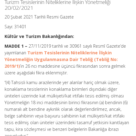
Turizm Tesislerinin Niteliklerine İlişkin Yönetmeliği
20/02/2021
20 Şubat 2021 Tarihli Resmi Gazete
Sayı: 31401
Kültür ve Turizm Bakanlığından:
MADDE 1 –
27/11/2019 tarihli ve 30961 sayılı Resmî Gazete’de
yayımlanan
Turizm Tesislerinin Niteliklerine İlişkin
Yönetmeliğin Uygulanmasına Dair Tebliğ (Tebliğ No:
2019/1)
’in 26 ncı maddesine üçüncü fıkrasından sonra gelmek
üzere aşağıdaki fıkra eklenmiştir.
“(4) Tahsisli kamu arazilerinde yer alanlar hariç olmak üzere,
konaklama tesislerinin konaklama birimleri dışındaki diğer
üniteleri üzerinde kat mülkiyeti/kat irtifakı tesis edilmiş olması
Yönetmeliğin 18 inci maddesinin birinci fıkrasının (a) bendinin (6)
numaralı alt bendine aykırılık olarak değerlendirilmez, ancak,
belge sahibinin veya başvuru sahibinin kat mülkiyeti/kat irtifakı
tesis edilmiş olan üniteler üzerindeki tasarruf yetkisini kanıtlayan
tapu, kira sözleşmesi ve benzeri belgelerin Bakanlığa ibrazı
zorunludur.”