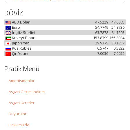
DÖVİZ
ABD Doları
47.5229
47.6085
Euro
54.7749
54.8736
İngiliz Sterlini
63.7878
64.1203
Kuveyt Dinarı
153.8799
155.8934
Japon Yeni
29.9375
30.1357
Rus Rublesi
0.5747
0.5822
Çin Yuanı
7.0036
7.0952
Pratik Menü
Amortismanlar
Asgari Geçim İndirimi
Asgari Ücretler
Duyurular
Hakkımızda