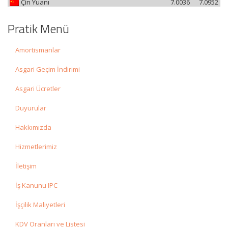
Çin Yuanı
7.0036
7.0952
Pratik Menü
Amortismanlar
Asgari Geçim İndirimi
Asgari Ücretler
Duyurular
Hakkımızda
Hizmetlerimiz
İletişim
İş Kanunu IPC
İşçilik Maliyetleri
KDV Oranları ve Listesi