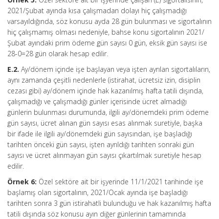
2021/Şubat ayında kısa çalışmadan dolayı hiç çalışmadığı
varsayıldığında, söz konusu ayda 28 gün bulunması ve sigortalının
hiç çalışmamış olması nedeniyle, bahse konu sigortalının 2021/
Şubat ayındaki prim ödeme gün sayısı 0 gün, eksik gün sayısı ise
28-0=28 gün olarak hesap edilir.
E.2.
Ay/dönem içinde işe başlayan veya işten ayrılan sigortalıların,
aynı zamanda çeşitli nedenlerle (istirahat, ücretsiz izin, disiplin
cezası gibi) ay/dönem içinde hak kazanılmış hafta tatili dışında,
çalışmadığı ve çalışmadığı günler içerisinde ücret almadığı
günlerin bulunması durumunda, ilgili ay/dönemdeki prim ödeme
gün sayısı, ücret alınan gün sayısı esas alınmak suretiyle, başka
bir ifade ile ilgili ay/dönemdeki gün sayısından, işe başladığı
tarihten önceki gün sayısı, işten ayrıldığı tarihten sonraki gün
sayısı ve ücret alınmayan gün sayısı çıkartılmak suretiyle hesap
edilir.
Örnek 6:
Özel sektöre ait bir işyerinde 11/1/2021 tarihinde işe
başlamış olan sigortalının, 2021/Ocak ayında işe başladığı
tarihten sonra 3 gün istirahatli bulunduğu ve hak kazanılmış hafta
tatili dışında söz konusu ayın diğer günlerinin tamamında