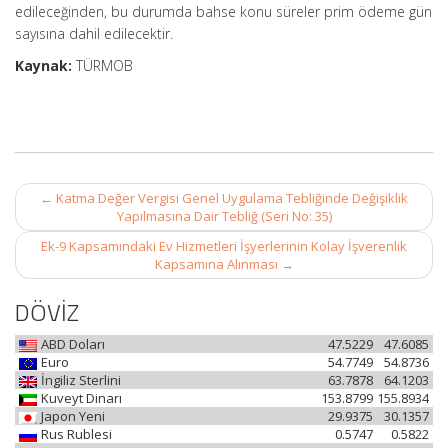
edileceğinden, bu durumda bahse konu süreler prim ödeme gün
sayısına dahil edilecektir.
Kaynak:
TÜRMOB
Post
←
Katma Değer Vergisi Genel Uygulama Tebliğinde Değişiklik
navigation
Yapılmasına Dair Tebliğ (Seri No: 35)
Ek-9 Kapsamındaki Ev Hizmetleri İşyerlerinin Kolay İşverenlik
Kapsamına Alınması
→
DÖVİZ
ABD Doları
47.5229
47.6085
Euro
54.7749
54.8736
İngiliz Sterlini
63.7878
64.1203
Kuveyt Dinarı
153.8799
155.8934
Japon Yeni
29.9375
30.1357
Rus Rublesi
0.5747
0.5822