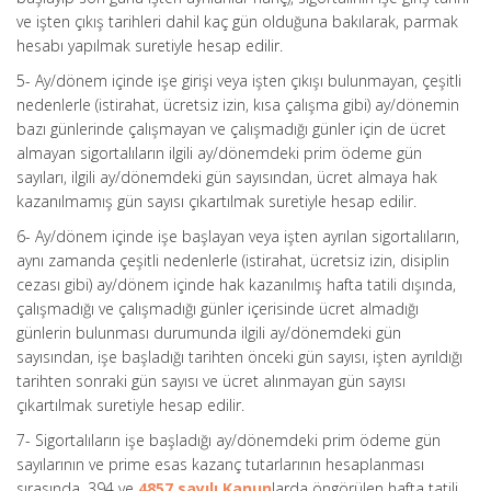
ve işten çıkış tarihleri dahil kaç gün olduğuna bakılarak, parmak
hesabı yapılmak suretiyle hesap edilir.
5- Ay/dönem içinde işe girişi veya işten çıkışı bulunmayan, çeşitli
nedenlerle (istirahat, ücretsiz izin, kısa çalışma gibi) ay/dönemin
bazı günlerinde çalışmayan ve çalışmadığı günler için de ücret
almayan sigortalıların ilgili ay/dönemdeki prim ödeme gün
sayıları, ilgili ay/dönemdeki gün sayısından, ücret almaya hak
kazanılmamış gün sayısı çıkartılmak suretiyle hesap edilir.
6- Ay/dönem içinde işe başlayan veya işten ayrılan sigortalıların,
aynı zamanda çeşitli nedenlerle (istirahat, ücretsiz izin, disiplin
cezası gibi) ay/dönem içinde hak kazanılmış hafta tatili dışında,
çalışmadığı ve çalışmadığı günler içerisinde ücret almadığı
günlerin bulunması durumunda ilgili ay/dönemdeki gün
sayısından, işe başladığı tarihten önceki gün sayısı, işten ayrıldığı
tarihten sonraki gün sayısı ve ücret alınmayan gün sayısı
çıkartılmak suretiyle hesap edilir.
7- Sigortalıların işe başladığı ay/dönemdeki prim ödeme gün
sayılarının ve prime esas kazanç tutarlarının hesaplanması
sırasında, 394 ve
4857 sayılı Kanun
larda öngörülen hafta tatili