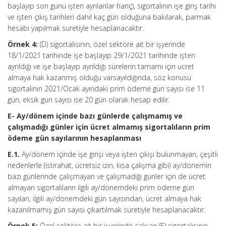
başlayıp son günü işten ayrılanlar hariç), sigortalının işe giriş tarihi
ve işten çıkış tarihleri dahil kaç gün olduğuna bakılarak, parmak
hesabı yapılmak suretiyle hesaplanacaktır.
Örnek 4:
(D) sigortalısının, özel sektöre ait bir işyerinde
18/1/2021 tarihinde işe başlayıp 29/1/2021 tarihinde işten
ayrıldığı ve işe başlayıp ayrıldığı sürelerin tamamı için ücret
almaya hak kazanmış olduğu varsayıldığında, söz konusu
sigortalının 2021/Ocak ayındaki prim ödeme gün sayısı ise 11
gün, eksik gün sayısı ise 20 gün olarak hesap edilir.
E- Ay/dönem içinde bazı günlerde çalışmamış ve
çalışmadığı günler için ücret almamış sigortalıların prim
ödeme gün sayılarının hesaplanması
E.1.
Ay/dönem içinde işe girişi veya işten çıkışı bulunmayan, çeşitli
nedenlerle (istirahat, ücretsiz izin, kısa çalışma gibi) ay/dönemin
bazı günlerinde çalışmayan ve çalışmadığı günler için de ücret
almayan sigortalıların ilgili ay/dönemdeki prim ödeme gün
sayıları, ilgili ay/dönemdeki gün sayısından, ücret almaya hak
kazanılmamış gün sayısı çıkartılmak suretiyle hesaplanacaktır.
Örnek 5:
Özel sektöre ait bir işyerinde çalışan (E) sigortalısının,