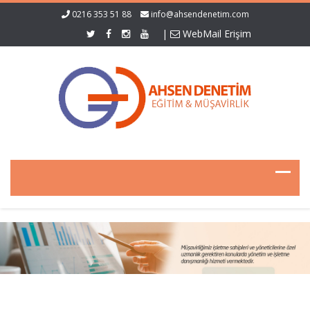
0216 353 51 88
info@ahsendenetim.com
|
WebMail Erişim