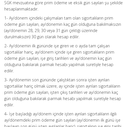
SGK mevzuatına göre prim ödeme ve eksik gün sayıları şu şekilde
hesaplanmaktadır.
1- Ay/dönem içindeki çalışmaları tam olan sigortalıların prim
ödeme gün sayıları, ay/dönemin kaç gün olduğuna bakılmaksızın
(ay/dönemin 28, 29, 30 veya 31 gün çektiği üzerinde
durulmaksızın) 30 gün olarak hesap edilir.
2- Ay/dönemin ilk gününde işe giren ve o ayda tam çalışan
sigortalılar hariç, ay/dönem içinde işe giren sigortalıların prim
ödeme gün sayıları, işe giriş tarihleri ve ay/dönemin kaç gün
olduğuna bakılarak parmak hesabı yapılmak suretiyle hesap
edilir.
3- Ay/dönemin son gününde çalıştıktan sonra işten ayrılan
sigortalılar hariç olmak üzere, ay içinde işten ayrılan sigortalıların
prim ödeme gün sayıları, işten çıkış tarihleri ve ay/dönemin kaç
gün olduğuna bakılarak parmak hesabı yapılmak suretiyle hesap
edilir.
4- İşe başladığı ay/dönem içinde işten ayrılan sigortalıların ilgili
ay/dönemdeki prim ödeme gün sayıları (ay/dönemin ilk günü işe
başlayıp son günü işten ayrılanlar hariç), sigortalının işe giriş tarihi