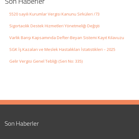
Son Haberler
5520 sayılı Kurumlar Vergisi Kanunu Sirküleri /73
Sigortacılık Destek Hizmetleri Yönetmeliği Değişti
Varlık Barışı Kapsamında Defter-Beyan Sistemi Kayıt Kılavuzu
SGK İş Kazaları ve Meslek Hastalıkları İstatistikleri – 2025
Gelir Vergisi Genel Tebliği (Seri No: 335)
Son Haberler