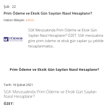
Şub
22
Prim
yorumlar kapalı
Ödeme
Prim Ödeme ve Eksik Gün Sayıları Nasıl Hesaplanır?
ve
Eksik
Haberi Ekleyen:
admin
Gün
Sayıları
SGK Mevzuatında Prim Ödeme ve Eksik Gün
Nasıl
Sayıları Nasıl Hesaplanır? ÖZET: SGK mevzuatına
Hesaplanır?
için
göre prim ödeme ve eksik gün sayıları şu şekilde
hesaplanmakta…
Prim Ödeme ve Eksik Gün Sayıları Nasıl Hesaplanır?
Tarih: 16 Şubat 2021
SGK Mevzuatında Prim Ödeme ve Eksik Gün Sayıları
Nasıl Hesaplanır?
ÖZET: