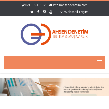
0216 353 51 88
info@ahsendenetim.com
|
WebMail Erişim