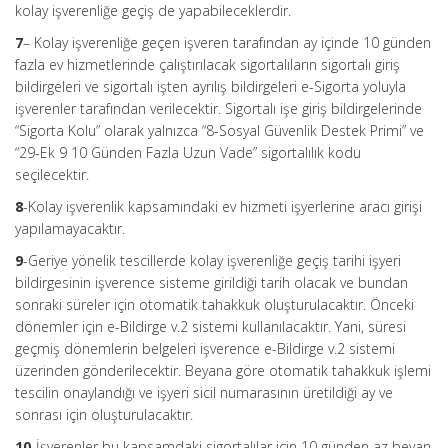
kolay işverenliğe geçiş de yapabileceklerdir.
7
– Kolay işverenliğe geçen işveren tarafından ay içinde 10 günden
fazla ev hizmetlerinde çalıştırılacak sigortalıların sigortalı giriş
bildirgeleri ve sigortalı işten ayrılış bildirgeleri e-Sigorta yoluyla
işverenler tarafından verilecektir. Sigortalı işe giriş bildirgelerinde
“Sigorta Kolu” olarak yalnızca “8-Sosyal Güvenlik Destek Primi” ve
“29-Ek 9 10 Günden Fazla Uzun Vade” sigortalılık kodu
seçilecektir.
8
-Kolay işverenlik kapsamındaki ev hizmeti işyerlerine aracı girişi
yapılamayacaktır.
9
-Geriye yönelik tescillerde kolay işverenliğe geçiş tarihi işyeri
bildirgesinin işverence sisteme girildiği tarih olacak ve bundan
sonraki süreler için otomatik tahakkuk oluşturulacaktır. Önceki
dönemler için e-Bildirge v.2 sistemi kullanılacaktır. Yani, süresi
geçmiş dönemlerin belgeleri işverence e-Bildirge v.2 sistemi
üzerinden gönderilecektir. Beyana göre otomatik tahakkuk işlemi
tescilin onaylandığı ve işyeri sicil numarasının üretildiği ay ve
sonrası için oluşturulacaktır.
10
-İşverenler bu kapsamdaki sigortalılar için 10 günden az beyan