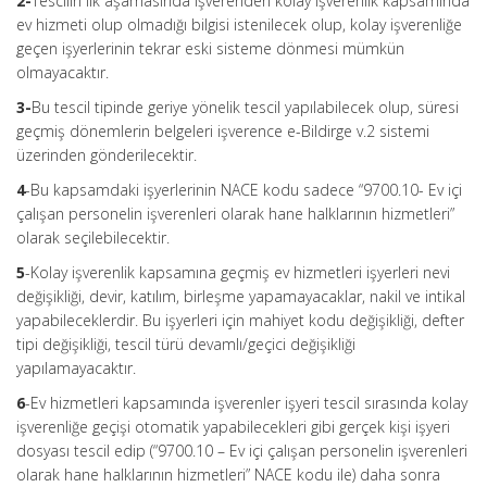
2-
Tescilin ilk aşamasında işverenden kolay işverenlik kapsamında
ev hizmeti olup olmadığı bilgisi istenilecek olup, kolay işverenliğe
geçen işyerlerinin tekrar eski sisteme dönmesi mümkün
olmayacaktır.
3-
Bu tescil tipinde geriye yönelik tescil yapılabilecek olup, süresi
geçmiş dönemlerin belgeleri işverence e-Bildirge v.2 sistemi
üzerinden gönderilecektir.
4
-Bu kapsamdaki işyerlerinin NACE kodu sadece “9700.10- Ev içi
çalışan personelin işverenleri olarak hane halklarının hizmetleri”
olarak seçilebilecektir.
5
-Kolay işverenlik kapsamına geçmiş ev hizmetleri işyerleri nevi
değişikliği, devir, katılım, birleşme yapamayacaklar, nakil ve intikal
yapabileceklerdir. Bu işyerleri için mahiyet kodu değişikliği, defter
tipi değişikliği, tescil türü devamlı/geçici değişikliği
yapılamayacaktır.
6
-Ev hizmetleri kapsamında işverenler işyeri tescil sırasında kolay
işverenliğe geçişi otomatik yapabilecekleri gibi gerçek kişi işyeri
dosyası tescil edip (“9700.10 – Ev içi çalışan personelin işverenleri
olarak hane halklarının hizmetleri” NACE kodu ile) daha sonra