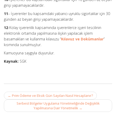
girişi yapamayacaklardır.
11
– İşverenler bu kapsamdaki yabancı uyruklu sigortalılar için 30
günden az beyan girişi yapamayacaklardır.
12
-Kolay işverenlik kapsamında işverenlerce işyeri tescilinin
elektronik ortamda yapılmasına ilişkin yapılacak işlem
basamakları ve kullanma kılavuzu “
Kılavuz ve Dokümanlar
”
kısmında sunulmuştur.
Kamuoyuna saygıyla duyurulur.
Kaynak:
SGK
Post
←
Prim Ödeme ve Eksik Gün Sayıları Nasıl Hesaplanır?
navigation
Serbest Bölgeler Uygulama Yönetmeliğinde Değişiklik
Yapılmasına Dair Yönetmelik
→