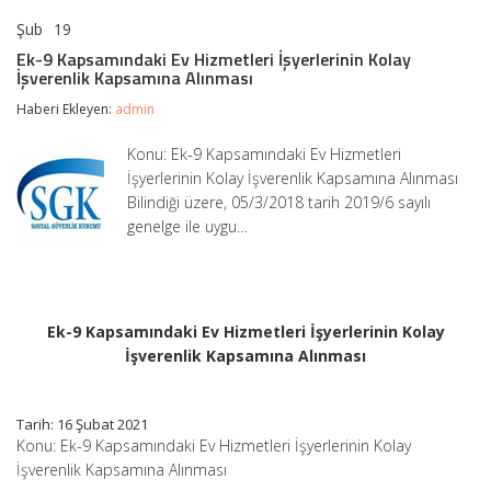
Şub
19
Ek-
yorumlar kapalı
9
Ek-9 Kapsamındaki Ev Hizmetleri İşyerlerinin Kolay
Kapsamındaki
İşverenlik Kapsamına Alınması
Ev
Hizmetleri
Haberi Ekleyen:
admin
İşyerlerinin
Kolay
Konu: Ek-9 Kapsamındaki Ev Hizmetleri
İşverenlik
İşyerlerinin Kolay İşverenlik Kapsamına Alınması
Kapsamına
Alınması
Bilindiği üzere, 05/3/2018 tarih 2019/6 sayılı
için
genelge ile uygu…
Ek-9 Kapsamındaki Ev Hizmetleri İşyerlerinin Kolay
İşverenlik Kapsamına Alınması
Tarih: 16 Şubat 2021
Konu: Ek-9 Kapsamındaki Ev Hizmetleri İşyerlerinin Kolay
İşverenlik Kapsamına Alınması