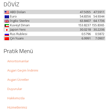
DÖVİZ
ABD Doları
47.5055
47.5911
Euro
54.8356
54.9344
İngiliz Sterlini
63.8407
64.1736
Kuveyt Dinarı
153.8237
155.8365
Japon Yeni
30.0218
30.2206
Rus Rublesi
0.5796
0.5872
Çin Yuanı
6.9991
7.0907
Pratik Menü
Amortismanlar
Asgari Geçim İndirimi
Asgari Ücretler
Duyurular
Hakkımızda
Hizmetlerimiz