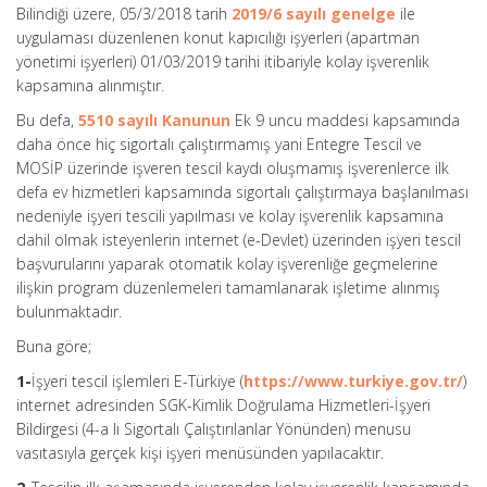
Bilindiği üzere, 05/3/2018 tarih
2019/6 sayılı genelge
ile
uygulaması düzenlenen konut kapıcılığı işyerleri (apartman
yönetimi işyerleri) 01/03/2019 tarihi itibariyle kolay işverenlik
kapsamına alınmıştır.
Bu defa,
5510 sayılı Kanunun
Ek 9 uncu maddesi kapsamında
daha önce hiç sigortalı çalıştırmamış yani Entegre Tescil ve
MOSİP üzerinde işveren tescil kaydı oluşmamış işverenlerce ilk
defa ev hizmetleri kapsamında sigortalı çalıştırmaya başlanılması
nedeniyle işyeri tescili yapılması ve kolay işverenlik kapsamına
dahil olmak isteyenlerin internet (e-Devlet) üzerinden işyeri tescil
başvurularını yaparak otomatik kolay işverenliğe geçmelerine
ilişkin program düzenlemeleri tamamlanarak işletime alınmış
bulunmaktadır.
Buna göre;
1-
İşyeri tescil işlemleri E-Türkiye (
https://www.turkiye.gov.tr/
)
internet adresinden SGK-Kimlik Doğrulama Hizmetleri-İşyeri
Bildirgesi (4-a lı Sigortalı Çalıştırılanlar Yönünden) menusu
vasıtasıyla gerçek kişi işyeri menüsünden yapılacaktır.