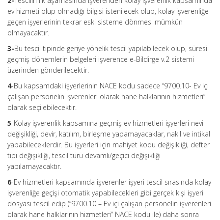
2-
Tescilin ilk aşamasında işverenden kolay işverenlik kapsamında
ev hizmeti olup olmadığı bilgisi istenilecek olup, kolay işverenliğe
geçen işyerlerinin tekrar eski sisteme dönmesi mümkün
olmayacaktır.
3-
Bu tescil tipinde geriye yönelik tescil yapılabilecek olup, süresi
geçmiş dönemlerin belgeleri işverence e-Bildirge v.2 sistemi
üzerinden gönderilecektir.
4
-Bu kapsamdaki işyerlerinin NACE kodu sadece “9700.10- Ev içi
çalışan personelin işverenleri olarak hane halklarının hizmetleri”
olarak seçilebilecektir.
5
-Kolay işverenlik kapsamına geçmiş ev hizmetleri işyerleri nevi
değişikliği, devir, katılım, birleşme yapamayacaklar, nakil ve intikal
yapabileceklerdir. Bu işyerleri için mahiyet kodu değişikliği, defter
tipi değişikliği, tescil türü devamlı/geçici değişikliği
yapılamayacaktır.
6
-Ev hizmetleri kapsamında işverenler işyeri tescil sırasında kolay
işverenliğe geçişi otomatik yapabilecekleri gibi gerçek kişi işyeri
dosyası tescil edip (“9700.10 – Ev içi çalışan personelin işverenleri
olarak hane halklarının hizmetleri” NACE kodu ile) daha sonra