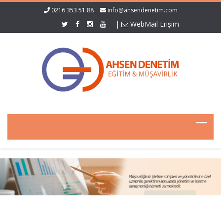
0216 353 51 88
info@ahsendenetim.com
|
WebMail Erişim