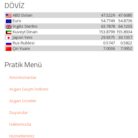
DÖVİZ
ABD Doları
47.5229
47.6085
Euro
54.7749
54.8736
İngiliz Sterlini
63.7878
64.1203
Kuveyt Dinarı
153.8799
155.8934
Japon Yeni
29.9375
30.1357
Rus Rublesi
0.5747
0.5822
Çin Yuanı
7.0036
7.0952
Pratik Menü
Amortismanlar
Asgari Geçim İndirimi
Asgari Ücretler
Duyurular
Hakkımızda
Hizmetlerimiz