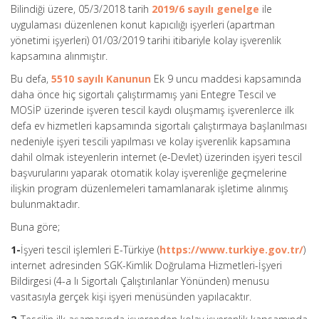
Bilindiği üzere, 05/3/2018 tarih
2019/6 sayılı genelge
ile
uygulaması düzenlenen konut kapıcılığı işyerleri (apartman
yönetimi işyerleri) 01/03/2019 tarihi itibariyle kolay işverenlik
kapsamına alınmıştır.
Bu defa,
5510 sayılı Kanunun
Ek 9 uncu maddesi kapsamında
daha önce hiç sigortalı çalıştırmamış yani Entegre Tescil ve
MOSİP üzerinde işveren tescil kaydı oluşmamış işverenlerce ilk
defa ev hizmetleri kapsamında sigortalı çalıştırmaya başlanılması
nedeniyle işyeri tescili yapılması ve kolay işverenlik kapsamına
dahil olmak isteyenlerin internet (e-Devlet) üzerinden işyeri tescil
başvurularını yaparak otomatik kolay işverenliğe geçmelerine
ilişkin program düzenlemeleri tamamlanarak işletime alınmış
bulunmaktadır.
Buna göre;
1-
İşyeri tescil işlemleri E-Türkiye (
https://www.turkiye.gov.tr/
)
internet adresinden SGK-Kimlik Doğrulama Hizmetleri-İşyeri
Bildirgesi (4-a lı Sigortalı Çalıştırılanlar Yönünden) menusu
vasıtasıyla gerçek kişi işyeri menüsünden yapılacaktır.