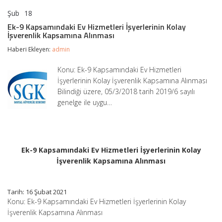
Şub
18
Ek-
yorumlar kapalı
9
Ek-9 Kapsamındaki Ev Hizmetleri İşyerlerinin Kolay
Kapsamındaki
İşverenlik Kapsamına Alınması
Ev
Hizmetleri
Haberi Ekleyen:
admin
İşyerlerinin
Kolay
Konu: Ek-9 Kapsamındaki Ev Hizmetleri
İşverenlik
İşyerlerinin Kolay İşverenlik Kapsamına Alınması
Kapsamına
Alınması
Bilindiği üzere, 05/3/2018 tarih 2019/6 sayılı
için
genelge ile uygu…
Ek-9 Kapsamındaki Ev Hizmetleri İşyerlerinin Kolay
İşverenlik Kapsamına Alınması
Tarih: 16 Şubat 2021
Konu: Ek-9 Kapsamındaki Ev Hizmetleri İşyerlerinin Kolay
İşverenlik Kapsamına Alınması