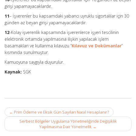
girişi yapamayacaklardır.
11
– İşverenler bu kapsamdaki yabancı uyruklu sigortalılar için 30
günden az beyan girişi yapamayacaklardır.
12
-Kolay işverenlik kapsamında işverenlerce işyeri tescilinin
elektronik ortamda yapılmasına ilişkin yapılacak işlem
basamakları ve kullanma kılavuzu “
Kılavuz ve Dokümanlar
”
kısmında sunulmuştur.
Kamuoyuna saygıyla duyurulur.
Kaynak:
SGK
Post
←
Prim Ödeme ve Eksik Gün Sayıları Nasıl Hesaplanır?
navigation
Serbest Bölgeler Uygulama Yönetmeliğinde Değişiklik
Yapılmasına Dair Yönetmelik
→