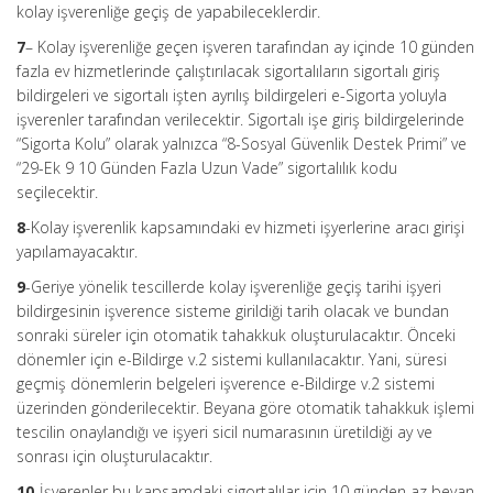
kolay işverenliğe geçiş de yapabileceklerdir.
7
– Kolay işverenliğe geçen işveren tarafından ay içinde 10 günden
fazla ev hizmetlerinde çalıştırılacak sigortalıların sigortalı giriş
bildirgeleri ve sigortalı işten ayrılış bildirgeleri e-Sigorta yoluyla
işverenler tarafından verilecektir. Sigortalı işe giriş bildirgelerinde
“Sigorta Kolu” olarak yalnızca “8-Sosyal Güvenlik Destek Primi” ve
“29-Ek 9 10 Günden Fazla Uzun Vade” sigortalılık kodu
seçilecektir.
8
-Kolay işverenlik kapsamındaki ev hizmeti işyerlerine aracı girişi
yapılamayacaktır.
9
-Geriye yönelik tescillerde kolay işverenliğe geçiş tarihi işyeri
bildirgesinin işverence sisteme girildiği tarih olacak ve bundan
sonraki süreler için otomatik tahakkuk oluşturulacaktır. Önceki
dönemler için e-Bildirge v.2 sistemi kullanılacaktır. Yani, süresi
geçmiş dönemlerin belgeleri işverence e-Bildirge v.2 sistemi
üzerinden gönderilecektir. Beyana göre otomatik tahakkuk işlemi
tescilin onaylandığı ve işyeri sicil numarasının üretildiği ay ve
sonrası için oluşturulacaktır.
10
-İşverenler bu kapsamdaki sigortalılar için 10 günden az beyan