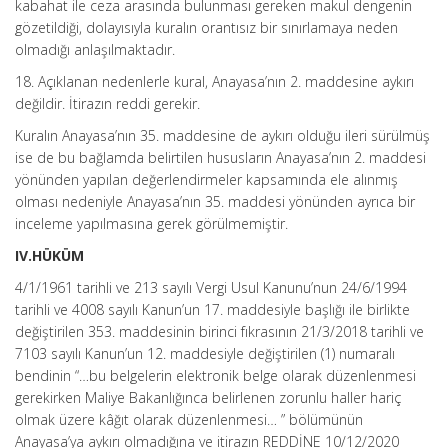
kabahat ile ceza arasında bulunması gereken makul dengenin
gözetildiği, dolayısıyla kuralın orantısız bir sınırlamaya neden
olmadığı anlaşılmaktadır.
18. Açıklanan nedenlerle kural, Anayasa’nın 2. maddesine aykırı
değildir. İtirazın reddi gerekir.
Kuralın Anayasa’nın 35. maddesine de aykırı olduğu ileri sürülmüş
ise de bu bağlamda belirtilen hususların Anayasa’nın 2. maddesi
yönünden yapılan değerlendirmeler kapsamında ele alınmış
olması nedeniyle Anayasa’nın 35. maddesi yönünden ayrıca bir
inceleme yapılmasına gerek görülmemiştir.
IV.HÜKÜM
4/1/1961 tarihli ve 213 sayılı Vergi Usul Kanunu’nun 24/6/1994
tarihli ve 4008 sayılı Kanun’un 17. maddesiyle başlığı ile birlikte
değiştirilen 353. maddesinin birinci fıkrasının 21/3/2018 tarihli ve
7103 sayılı Kanun’un 12. maddesiyle değiştirilen (1) numaralı
bendinin “…bu belgelerin elektronik belge olarak düzenlenmesi
gerekirken Maliye Bakanlığınca belirlenen zorunlu haller hariç
olmak üzere kâğıt olarak düzenlenmesi… ” bölümünün
Anayasa’ya aykırı olmadığına ve itirazın REDDİNE 10/12/2020