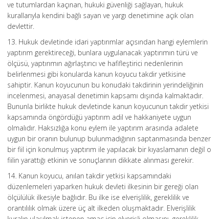
ve tutumlardan kaçınan, hukuki güvenliği sağlayan, hukuk
kurallarıyla kendini bağlı sayan ve yargı denetimine açık olan
devlettir.
13. Hukuk devletinde idari yaptırımlar açısından hangi eylemlerin
yaptırım gerektireceği, bunlara uygulanacak yaptırımın türü ve
ölçüsü, yaptırımın ağırlaştırıcı ve hafifleştirici nedenlerinin
belirlenmesi gibi konularda kanun koyucu takdir yetkisine
sahiptir. Kanun koyucunun bu konudaki takdirinin yerindeliğinin
incelenmesi, anayasal denetimin kapsamı dışında kalmaktadır.
Bununla birlikte hukuk devletinde kanun koyucunun takdir yetkisi
kapsamında öngördüğü yaptırım adil ve hakkaniyete uygun
olmalıdır. Haksızlığa konu eylem ile yaptırım arasında adalete
uygun bir oranın bulunup bulunmadığının saptanmasında benzer
bir fiil için konulmuş yaptırım ile yapılacak bir kıyaslamanın değil o
fiilin yarattığı etkinin ve sonuçlarının dikkate alınması gerekir.
14. Kanun koyucu, anılan takdir yetkisi kapsamındaki
düzenlemeleri yaparken hukuk devleti ilkesinin bir gereği olan
ölçülülük ilkesiyle bağlıdır. Bu ilke ise elverişlilik, gereklilik ve
orantılılık olmak üzere üç alt ilkeden oluşmaktadır. Elverişlilik
kuralın ulaşılmak istenen amaç için elverişli olmasını, gereklilik