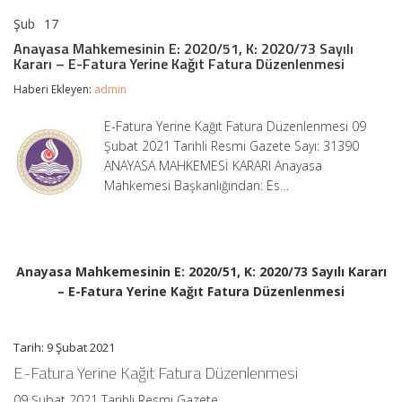
Şub
17
Anayasa
yorumlar kapalı
Mahkemesinin
Anayasa Mahkemesinin E: 2020/51, K: 2020/73 Sayılı
E:
Kararı – E-Fatura Yerine Kağıt Fatura Düzenlenmesi
2020/51,
K:
Haberi Ekleyen:
admin
2020/73
Sayılı
E-Fatura Yerine Kağıt Fatura Düzenlenmesi 09
Kararı
Şubat 2021 Tarihli Resmi Gazete Sayı: 31390
–
E-
ANAYASA MAHKEMESİ KARARI Anayasa
Fatura
Mahkemesi Başkanlığından: Es…
Yerine
Kağıt
Fatura
Düzenlenmesi
için
Anayasa Mahkemesinin E: 2020/51, K: 2020/73 Sayılı Kararı
– E-Fatura Yerine Kağıt Fatura Düzenlenmesi
Tarih: 9 Şubat 2021
E-Fatura Yerine Kağıt Fatura Düzenlenmesi
09 Şubat 2021 Tarihli Resmi Gazete