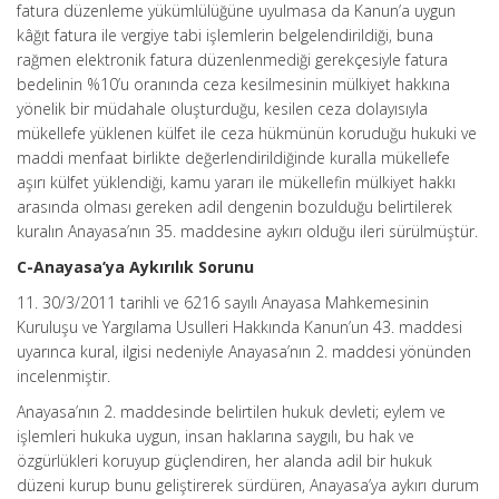
fatura düzenleme yükümlülüğüne uyulmasa da Kanun’a uygun
kâğıt fatura ile vergiye tabi işlemlerin belgelendirildiği, buna
rağmen elektronik fatura düzenlenmediği gerekçesiyle fatura
bedelinin %10’u oranında ceza kesilmesinin mülkiyet hakkına
yönelik bir müdahale oluşturduğu, kesilen ceza dolayısıyla
mükellefe yüklenen külfet ile ceza hükmünün koruduğu hukuki ve
maddi menfaat birlikte değerlendirildiğinde kuralla mükellefe
aşırı külfet yüklendiği, kamu yararı ile mükellefin mülkiyet hakkı
arasında olması gereken adil dengenin bozulduğu belirtilerek
kuralın Anayasa’nın 35. maddesine aykırı olduğu ileri sürülmüştür.
C-Anayasa’ya Aykırılık Sorunu
11. 30/3/2011 tarihli ve 6216 sayılı Anayasa Mahkemesinin
Kuruluşu ve Yargılama Usulleri Hakkında Kanun’un 43. maddesi
uyarınca kural, ilgisi nedeniyle Anayasa’nın 2. maddesi yönünden
incelenmiştir.
Anayasa’nın 2. maddesinde belirtilen hukuk devleti; eylem ve
işlemleri hukuka uygun, insan haklarına saygılı, bu hak ve
özgürlükleri koruyup güçlendiren, her alanda adil bir hukuk
düzeni kurup bunu geliştirerek sürdüren, Anayasa’ya aykırı durum