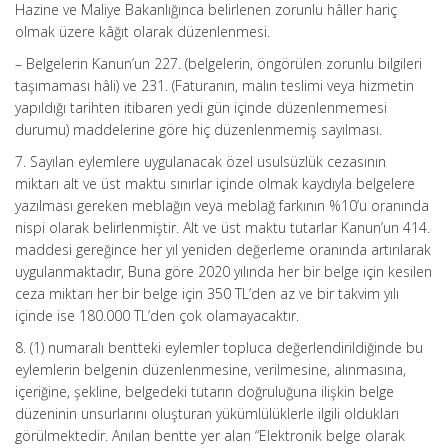
Hazine ve Maliye Bakanlığınca belirlenen zorunlu hâller hariç
olmak üzere kâğıt olarak düzenlenmesi.
– Belgelerin Kanun’un 227. (belgelerin, öngörülen zorunlu bilgileri
taşımaması hâli) ve 231. (Faturanın, malın teslimi veya hizmetin
yapıldığı tarihten itibaren yedi gün içinde düzenlenmemesi
durumu) maddelerine göre hiç düzenlenmemiş sayılması.
7. Sayılan eylemlere uygulanacak özel usulsüzlük cezasının
miktarı alt ve üst maktu sınırlar içinde olmak kaydıyla belgelere
yazılması gereken meblağın veya meblağ farkının %10’u oranında
nispi olarak belirlenmiştir. Alt ve üst maktu tutarlar Kanun’un 414.
maddesi gereğince her yıl yeniden değerleme oranında artırılarak
uygulanmaktadır, Buna göre 2020 yılında her bir belge için kesilen
ceza miktarı her bir belge için 350 TL’den az ve bir takvim yılı
içinde ise 180.000 TL’den çok olamayacaktır.
8. (1) numaralı bentteki eylemler topluca değerlendirildiğinde bu
eylemlerin belgenin düzenlenmesine, verilmesine, alınmasına,
içeriğine, şekline, belgedeki tutarın doğruluğuna ilişkin belge
düzeninin unsurlarını oluşturan yükümlülüklerle ilgili oldukları
görülmektedir. Anılan bentte yer alan “Elektronik belge olarak