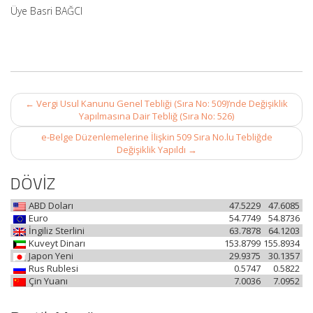
Üye Basri BAĞCI
Post
←
Vergi Usul Kanunu Genel Tebliği (Sıra No: 509)’nde Değişiklik
navigation
Yapılmasına Dair Tebliğ (Sıra No: 526)
e-Belge Düzenlemelerine İlişkin 509 Sıra No.lu Tebliğde
Değişiklik Yapıldı
→
DÖVİZ
ABD Doları
47.5229
47.6085
Euro
54.7749
54.8736
İngiliz Sterlini
63.7878
64.1203
Kuveyt Dinarı
153.8799
155.8934
Japon Yeni
29.9375
30.1357
Rus Rublesi
0.5747
0.5822
Çin Yuanı
7.0036
7.0952