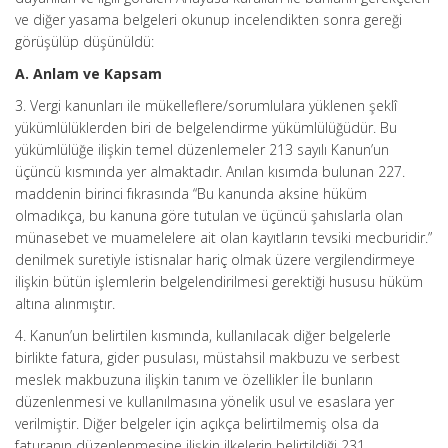
ve diğer yasama belgeleri okunup incelendikten sonra gereği
görüşülüp düşünüldü:
A. Anlam ve Kapsam
3. Vergi kanunları ile mükelleflere/sorumlulara yüklenen şeklî
yükümlülüklerden biri de belgelendirme yükümlülüğüdür. Bu
yükümlülüğe ilişkin temel düzenlemeler 213 sayılı Kanun’un
üçüncü kısmında yer almaktadır. Anılan kısımda bulunan 227.
maddenin birinci fıkrasında “Bu kanunda aksine hüküm
olmadıkça, bu kanuna göre tutulan ve üçüncü şahıslarla olan
münasebet ve muamelelere ait olan kayıtların tevsiki mecburidir.”
denilmek suretiyle istisnalar hariç olmak üzere vergilendirmeye
ilişkin bütün işlemlerin belgelendirilmesi gerektiği hususu hüküm
altına alınmıştır.
4. Kanun’un belirtilen kısmında, kullanılacak diğer belgelerle
birlikte fatura, gider pusulası, müstahsil makbuzu ve serbest
meslek makbuzuna ilişkin tanım ve özellikler İle bunların
düzenlenmesi ve kullanılmasına yönelik usul ve esaslara yer
verilmiştir. Diğer belgeler için açıkça belirtilmemiş olsa da
faturanın düzenlenmesine ilişkin ilkelerin belirtildiği 231.