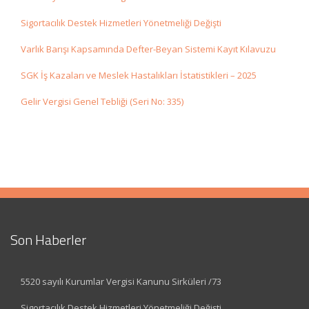
Sigortacılık Destek Hizmetleri Yönetmeliği Değişti
Varlık Barışı Kapsamında Defter-Beyan Sistemi Kayıt Kılavuzu
SGK İş Kazaları ve Meslek Hastalıkları İstatistikleri – 2025
Gelir Vergisi Genel Tebliği (Seri No: 335)
Son Haberler
5520 sayılı Kurumlar Vergisi Kanunu Sirküleri /73
Sigortacılık Destek Hizmetleri Yönetmeliği Değişti