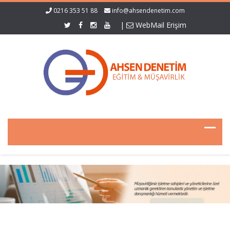
0216 353 51 88
info@ahsendenetim.com
|
WebMail Erişim