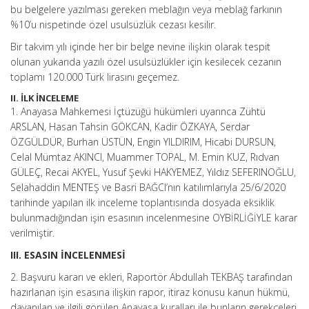
bu belgelere yazılması gereken meblağın veya meblağ farkının
%10’u nispetinde özel usulsüzlük cezası kesilir.
Bir takvim yılı içinde her bir belge nevine ilişkin olarak tespit
olunan yukarıda yazılı özel usulsüzlükler için kesilecek cezanın
toplamı 120.000 Türk lirasını geçemez.
II. İLK İNCELEME
1. Anayasa Mahkemesi İçtüzüğü hükümleri uyarınca Zühtü
ARSLAN, Hasan Tahsin GÖKCAN, Kadir ÖZKAYA, Serdar
ÖZGÜLDÜR, Burhan ÜSTÜN, Engin YILDIRIM, Hicabi DURSUN,
Celal Mümtaz AKINCI, Muammer TOPAL, M. Emin KUZ, Rıdvan
GÜLEÇ, Recai AKYEL, Yusuf Şevki HAKYEMEZ, Yıldız SEFERlNOĞLU,
Selahaddin MENTEŞ ve Basri BAĞCI’nın katılımlarıyla 25/6/2020
tarihinde yapılan ilk inceleme toplantısında dosyada eksiklik
bulunmadığından işin esasının incelenmesine OYBİRLİĞİYLE karar
verilmiştir.
III. ESASIN İNCELENMESİ
2. Başvuru kararı ve ekleri, Raportör Abdullah TEKBAŞ tarafından
hazırlanan işin esasına ilişkin rapor, itiraz konusu kanun hükmü,
dayanılan ve ilgili görülen Anayasa kuralları ile bunların gerekçeleri