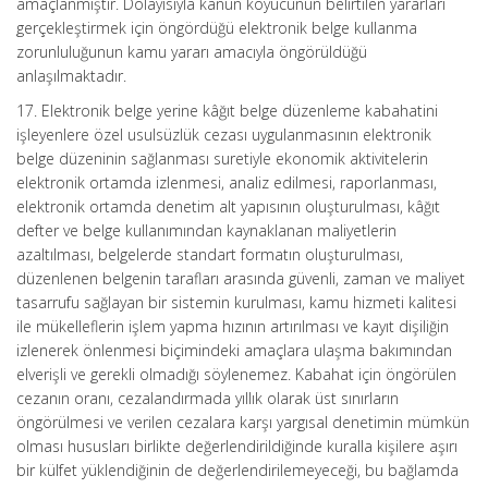
amaçlanmıştır. Dolayısıyla kanun koyucunun belirtilen yararları
gerçekleştirmek için öngördüğü elektronik belge kullanma
zorunluluğunun kamu yararı amacıyla öngörüldüğü
anlaşılmaktadır.
17. Elektronik belge yerine kâğıt belge düzenleme kabahatini
işleyenlere özel usulsüzlük cezası uygulanmasının elektronik
belge düzeninin sağlanması suretiyle ekonomik aktivitelerin
elektronik ortamda izlenmesi, analiz edilmesi, raporlanması,
elektronik ortamda denetim alt yapısının oluşturulması, kâğıt
defter ve belge kullanımından kaynaklanan maliyetlerin
azaltılması, belgelerde standart formatın oluşturulması,
düzenlenen belgenin tarafları arasında güvenli, zaman ve maliyet
tasarrufu sağlayan bir sistemin kurulması, kamu hizmeti kalitesi
ile mükelleflerin işlem yapma hızının artırılması ve kayıt dişiliğin
izlenerek önlenmesi biçimindeki amaçlara ulaşma bakımından
elverişli ve gerekli olmadığı söylenemez. Kabahat için öngörülen
cezanın oranı, cezalandırmada yıllık olarak üst sınırların
öngörülmesi ve verilen cezalara karşı yargısal denetimin mümkün
olması hususları birlikte değerlendirildiğinde kuralla kişilere aşırı
bir külfet yüklendiğinin de değerlendirilemeyeceği, bu bağlamda