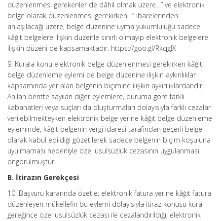
düzenlenmesi gerekenler de dâhil olmak üzere…” ve elektronik
belge olarak düzenlenmesi gerekirken…” ibarelerinden
anlaşılacağı üzere, belge düzenine uyma yükümlülüğü sadece
kâğıt belgelere ilişkin düzenle sınırlı olmayıp elektronik belgelere
ilişkin düzeni de kapsamaktadır. https://goo.gl/RkqgJX
9. Kurala konu elektronik belge düzenlenmesi gerekirken kâğıt
belge düzenleme eylemi de belge düzenine ilişkin aykırılıklar
kapsamında yer alan belgenin biçimine ilişkin aykırılıklardandır.
Anılan bentte sayılan diğer eylemlere, duruma göre farklı
kabahatleri veya suçları da oluşturmaları dolayısıyla farklı cezalar
verilebilmekteyken elektronik belge yerine kâğıt belge düzenleme
eyleminde, kâğıt belgenin vergi idaresi tarafından geçerli belge
olarak kabul edildiği gözetilerek sadece belgenin biçim koşuluna
uyulmaması nedeniyle özel usulsüzlük cezasının uygulanması
öngörülmüştür.
B. İtirazın Gerekçesi
10. Başvuru kararında özetle; elektronik fatura yerine kâğıt fatura
düzenleyen mükellefin bu eylemi dolayısıyla itiraz konusu kural
gereğince özel usulsüzlük cezası ile cezalandırıldığı, elektronik