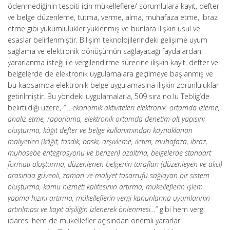
ödenmediğinin tespiti için mükelleflere/ sorumlulara kayıt, defter
ve belge düzenleme, tutma, verme, alma, muhafaza etme, ibraz
etme gibi yükümlülükler yüklenmiş ve bunlara ilişkin usul ve
esaslar belirlenmiştir. Bilişim teknolojilerindeki gelişime uyum
sağlama ve elektronik dönüşümün sağlayacağı faydalardan
yararlanma isteği ile vergilendirme sürecine ilişkin kayıt, defter ve
belgelerde de elektronik uygulamalara geçilmeye başlanmış ve
bu kapsamda elektronik belge uygulamasına ilişkin zorunluluklar
getirilmiştir. Bu yöndeki uygulamalarla, 509 sıra no.lu Teblig’de
belirtildiği üzere,
” …ekonomik aktiviteleri elektronik. ortamda izleme,
analiz etme, raporlama, elektronik ortamda denetim alt yapısını
oluşturma, kâğıt defter ve belge kullanımından kaynaklanan
maliyetleri (kâğıt, tasdik, baskı, arşivleme, iletim, muhafaza, ibraz,
muhasebe entegrasyonu ve benzeri) azaltma, belgelerde standart
formatı oluşturma, düzenlenen belgenin tarafları (düzenleyen ve alıcı)
arasında güvenli, zaman ve maliyet tasarrufu sağlayan bir sistem
oluşturma, kamu hizmeti kalitesinin artırma, mükelleflerin işlem
yapma hızını artırma, mükelleflerin vergi kanunlarına uyumlarının
artırılması ve kayıt dişiliğin izlenerek önlenmesi…
” gibi hem vergi
idaresi hem de mükellefler açısından önemli yararlar