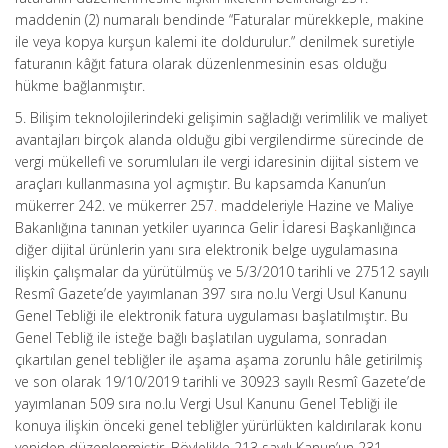
maddenin (2) numaralı bendinde “Faturalar mürekkeple, makine
ile veya kopya kurşun kalemi ite doldurulur.” denilmek suretiyle
faturanın kâğıt fatura olarak düzenlenmesinin esas olduğu
hükme bağlanmıştır.
5. Bilişim teknolojilerindeki gelişimin sağladığı verimlilik ve maliyet
avantajları birçok alanda olduğu gibi vergilendirme sürecinde de
vergi mükellefi ve sorumluları ile vergi idaresinin dijital sistem ve
araçları kullanmasına yol açmıştır. Bu kapsamda Kanun’un
mükerrer 242. ve mükerrer 257
.
maddeleriyle Hazine ve Maliye
Bakanlığına tanınan yetkiler uyarınca Gelir İdaresi Başkanlığınca
diğer dijital ürünlerin yanı sıra elektronik belge uygulamasına
ilişkin çalışmalar da yürütülmüş ve 5/3/2010 tarihli ve 27512 sayılı
Resmî Gazete’de yayımlanan 397 sıra no.lu Vergi Usul Kanunu
Genel Tebliği ile elektronik fatura uygulaması başlatılmıştır. Bu
Genel Tebliğ ile isteğe bağlı başlatılan uygulama, sonradan
çıkartılan genel tebliğler ile aşama aşama zorunlu hâle getirilmiş
ve son olarak 19/10/2019 tarihli ve 30923 sayılı Resmî Gazete’de
yayımlanan 509 sıra no.lu Vergi Usul Kanunu Genel Tebliği ile
konuya ilişkin önceki genel tebliğler yürürlükten kaldırılarak konu
yeniden düzenlenmiştir. Böylelikle 213 sayılı Kanun’un 231.