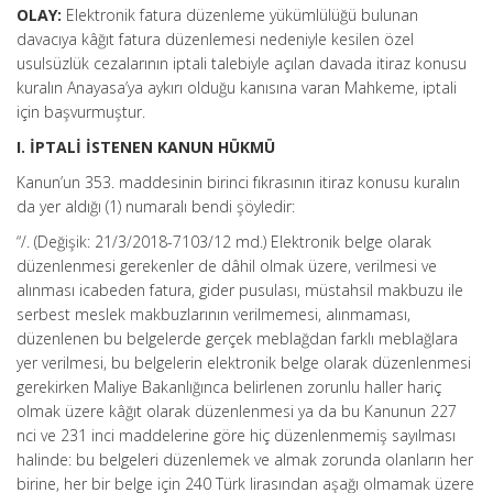
OLAY:
Elektronik fatura düzenleme yükümlülüğü bulunan
davacıya kâğıt fatura düzenlemesi nedeniyle kesilen özel
usulsüzlük cezalarının iptali talebiyle açılan davada itiraz konusu
kuralın Anayasa’ya aykırı olduğu kanısına varan Mahkeme, iptali
için başvurmuştur.
I. İPTALİ İSTENEN KANUN HÜKMÜ
Kanun’un 353. maddesinin birinci fıkrasının itiraz konusu kuralın
da yer aldığı (1) numaralı bendi şöyledir:
“/. (Değişik: 21/3/2018-7103/12 md.) Elektronik belge olarak
düzenlenmesi gerekenler de dâhil olmak üzere, verilmesi ve
alınması icabeden fatura, gider pusulası, müstahsil makbuzu ile
serbest meslek makbuzlarının verilmemesi, alınmaması,
düzenlenen bu belgelerde gerçek meblağdan farklı meblağlara
yer verilmesi, bu belgelerin elektronik belge olarak düzenlenmesi
gerekirken Maliye Bakanlığınca belirlenen zorunlu haller hariç
olmak üzere kâğıt olarak düzenlenmesi ya da bu Kanunun 227
nci ve 231 inci maddelerine göre hiç düzenlenmemiş sayılması
halinde: bu belgeleri düzenlemek ve almak zorunda olanların her
birine, her bir belge için 240 Türk lirasından aşağı olmamak üzere