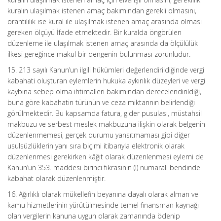
kuralın ulaşılmak istenen amaç bakımından gerekli olmasını,
orantılılık ise kural ile ulaşılmak istenen amaç arasında olması
gereken ölçüyü İfade etmektedir. Bir kuralda öngörülen
düzenleme ile ulaşılmak istenen amaç arasında da ölçülülük
ilkesi gereğince makul bir dengenin bulunması zorunludur.
15. 213 sayılı Kanun’un ilgili hükümleri değerlendirildiğinde vergi
kabahati oluşturan eylemlerin hukuka aykırılık düzeyleri ve vergi
kaybına sebep olma ihtimalleri bakımından derecelendirildiği,
buna göre kabahatin türünün ve ceza miktarının belirlendiği
görülmektedir. Bu kapsamda fatura, gider pusulası, müstahsil
makbuzu ve serbest meslek makbuzuna ilişkin olarak belgenin
düzenlenmemesi, gerçek durumu yansıtmaması gibi diğer
usulsüzlüklerin yanı sıra biçimi itibarıyla elektronik olarak
düzenlenmesi gerekirken kâğıt olarak düzenlenmesi eylemi de
Kanun’un 353. maddesi birinci fıkrasının (l) numaralı bendinde
kabahat olarak düzenlenmiştir.
16. Ağırlıklı olarak mükellefin beyanına dayalı olarak alman ve
kamu hizmetlerinin yürütülmesinde temel finansman kaynağı
olan vergilerin kanuna uygun olarak zamanında ödenip