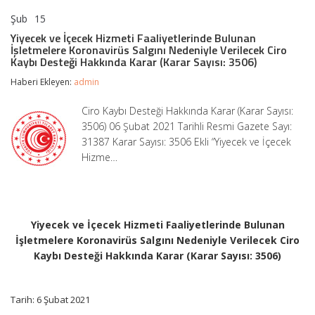
Şub
15
Yiyecek
yorumlar kapalı
ve
Yiyecek ve İçecek Hizmeti Faaliyetlerinde Bulunan
İçecek
İşletmelere Koronavirüs Salgını Nedeniyle Verilecek Ciro
Hizmeti
Kaybı Desteği Hakkında Karar (Karar Sayısı: 3506)
Faaliyetlerinde
Bulunan
Haberi Ekleyen:
admin
İşletmelere
Koronavirüs
Ciro Kaybı Desteği Hakkında Karar (Karar Sayısı:
Salgını
3506) 06 Şubat 2021 Tarihli Resmi Gazete Sayı:
Nedeniyle
Verilecek
31387 Karar Sayısı: 3506 Ekli “Yiyecek ve İçecek
Ciro
Hizme…
Kaybı
Desteği
Hakkında
Karar
(Karar
Sayısı:
Yiyecek ve İçecek Hizmeti Faaliyetlerinde Bulunan
3506)
İşletmelere Koronavirüs Salgını Nedeniyle Verilecek Ciro
için
Kaybı Desteği Hakkında Karar (Karar Sayısı: 3506)
Tarih: 6 Şubat 2021