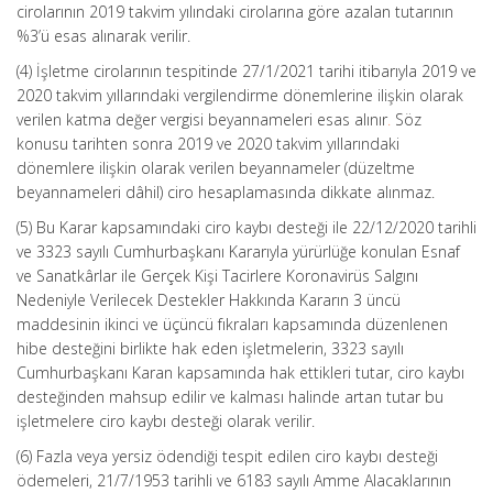
cirolarının 2019 takvim yılındaki cirolarına göre azalan tutarının
%3’ü esas alınarak verilir.
(4) İşletme cirolarının tespitinde 27/1/2021 tarihi itibarıyla 2019 ve
2020 takvim yıllarındaki vergilendirme dönemlerine ilişkin olarak
verilen katma değer vergisi beyannameleri esas alınır
.
Söz
konusu tarihten sonra 2019 ve 2020 takvim yıllarındaki
dönemlere ilişkin olarak verilen beyannameler (düzeltme
beyannameleri dâhil) ciro hesaplamasında dikkate alınmaz.
(5) Bu Karar kapsamındaki ciro kaybı desteği ile 22/12/2020 tarihli
ve 3323 sayılı Cumhurbaşkanı Kararıyla yürürlüğe konulan Esnaf
ve Sanatkârlar ile Gerçek Kişi Tacirlere Koronavirüs Salgını
Nedeniyle Verilecek Destekler Hakkında Kararın 3 üncü
maddesinin ikinci ve üçüncü fıkraları kapsamında düzenlenen
hibe desteğini birlikte hak eden işletmelerin, 3323 sayılı
Cumhurbaşkanı Karan kapsamında hak ettikleri tutar, ciro kaybı
desteğinden mahsup edilir ve kalması halinde artan tutar bu
işletmelere ciro kaybı desteği olarak verilir.
(6) Fazla veya yersiz ödendiği tespit edilen ciro kaybı desteği
ödemeleri, 21/7/1953 tarihli ve 6183 sayılı Amme Alacaklarının