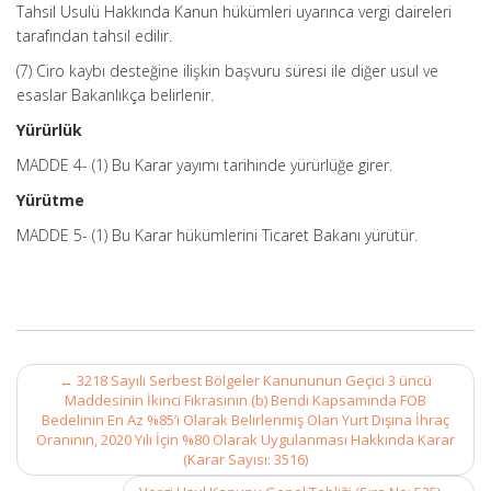
Tahsil Usulü Hakkında Kanun hükümleri uyarınca vergi daireleri
tarafından tahsil edilir.
(7) Ciro kaybı desteğine ilişkin başvuru süresi ile diğer usul ve
esaslar Bakanlıkça belirlenir.
Yürürlük
MADDE 4- (1) Bu Karar yayımı tarihinde yürürlüğe girer.
Yürütme
MADDE 5- (1) Bu Karar hükümlerini Ticaret Bakanı yürütür.
Post
←
3218 Sayılı Serbest Bölgeler Kanununun Geçici 3 üncü
navigation
Maddesinin İkinci Fıkrasının (b) Bendi Kapsamında FOB
Bedelinin En Az %85’i Olarak Belirlenmiş Olan Yurt Dışına İhraç
Oranının, 2020 Yılı İçin %80 Olarak Uygulanması Hakkında Karar
(Karar Sayısı: 3516)