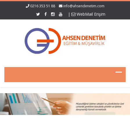
0216 353 51 88
info@ahsendenetim.com
|
WebMail Erişim