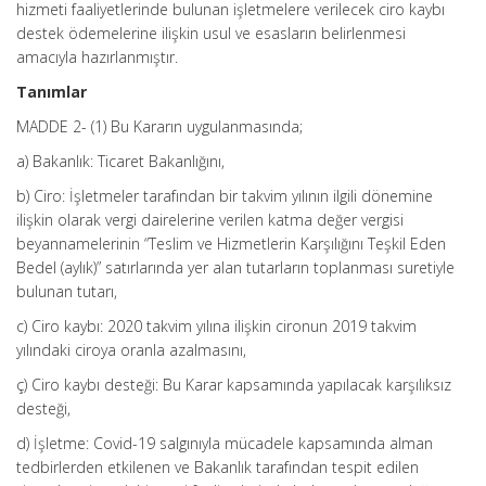
hizmeti faaliyetlerinde bulunan işletmelere verilecek ciro kaybı
destek ödemelerine ilişkin usul ve esasların belirlenmesi
amacıyla hazırlanmıştır.
Tanımlar
MADDE 2- (1) Bu Kararın uygulanmasında;
a) Bakanlık: Ticaret Bakanlığını,
b) Ciro: İşletmeler tarafından bir takvim yılının ilgili dönemine
ilişkin olarak vergi dairelerine verilen katma değer vergisi
beyannamelerinin “Teslim ve Hizmetlerin Karşılığını Teşkil Eden
Bedel (aylık)” satırlarında yer alan tutarların toplanması suretiyle
bulunan tutarı,
c) Ciro kaybı: 2020 takvim yılına ilişkin cironun 2019 takvim
yılındaki ciroya oranla azalmasını,
ç) Ciro kaybı desteği: Bu Karar kapsamında yapılacak karşılıksız
desteği,
d) İşletme: Covid-19 salgınıyla mücadele kapsamında alman
tedbirlerden etkilenen ve Bakanlık tarafından tespit edilen