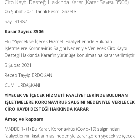
Ciro Kaybı Desteği Hakkında Karar (Karar Sayısı: 3506)
06 Şubat 2021 Tarihli Resmi Gazete
Sayı: 31387
Karar Sayısı: 3506
Ekli “Yiyecek ve İçecek Hizmeti Faaliyetlerinde Bulunan
İşletmelere Koronavirüs Salgını Nedeniyle Verilecek Ciro Kaybı
Desteği Hakkında Karar”ın yürürlüğe konulmasına karar verilmiştir.
5 Şubat 2021
Recep Tayyip ERDOĞAN
CUMHURBAŞKANI
YİYECEK VE İÇECEK HİZMETİ FAALİYETLERİNDE BULUNAN
İŞLETMELERE KORONAVİRÜS SALGINI NEDENİYLE VERİLECEK
CİRO KAYBI DESTEĞİ HAKKINDA KARAR
Amaç ve kapsam
MADDE 1- (1) Bu Karar, Koronavirüs (Covid-19) salgınından
faaliyetlerinin kısıtlanması nedeniyle zarar gören yiyecek ve içecek