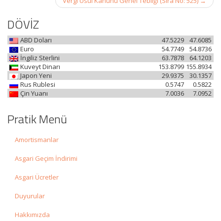
Vergi Usul Kanunu Genel Tebliği (Sıra No: 525)
→
DÖVİZ
ABD Doları
47.5229
47.6085
Euro
54.7749
54.8736
İngiliz Sterlini
63.7878
64.1203
Kuveyt Dinarı
153.8799
155.8934
Japon Yeni
29.9375
30.1357
Rus Rublesi
0.5747
0.5822
Çin Yuanı
7.0036
7.0952
Pratik Menü
Amortismanlar
Asgari Geçim İndirimi
Asgari Ücretler
Duyurular
Hakkımızda