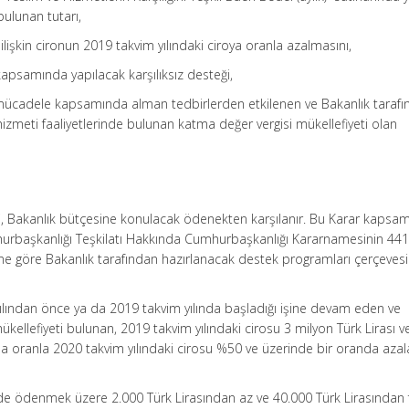
bulunan tutarı,
 ilişkin cironun 2019 takvim yılındaki ciroya oranla azalmasını,
kapsamında yapılacak karşılıksız desteği,
a mücadele kapsamında alman tedbirlerden etkilenen ve Bakanlık taraf
hizmeti faaliyetlerinde bulunan katma değer vergisi mükellefiyeti olan
i, Bakanlık bütçesine konulacak ödenekten karşılanır. Bu Karar kapsa
mhurbaşkanlığı Teşkilatı Hakkında Cumhurbaşkanlığı Kararnamesinin 441 
e göre Bakanlık tarafından hazırlanacak destek programları çerçeves
yılından önce ya da 2019 takvim yılında başladığı işine devam eden ve
mükellefiyeti bulunan, 2019 takvim yılındaki cirosu 3 milyon Türk Lirası v
na oranla 2020 takvim yılındaki cirosu %50 ve üzerinde bir oranda aza
erde ödenmek üzere 2.000 Türk Lirasından az ve 40.000 Türk Lirasından 