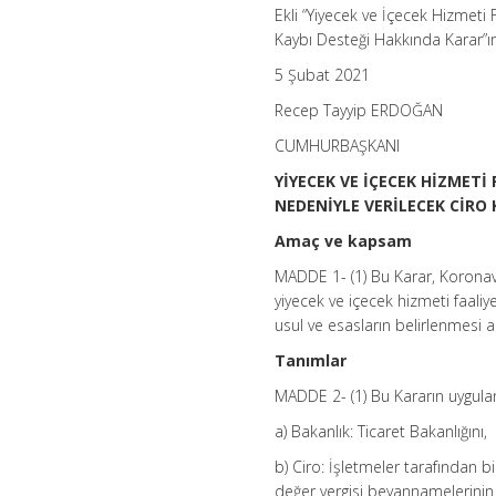
için
Ekli “Yiyecek ve İçecek Hizmeti
Kaybı Desteği Hakkında Karar”ın
5 Şubat 2021
Recep Tayyip ERDOĞAN
CUMHURBAŞKANI
YİYECEK VE İÇECEK HİZMET
NEDENİYLE VERİLECEK CİRO
Amaç ve kapsam
MADDE 1- (1) Bu Karar, Koronavi
yiyecek ve içecek hizmeti faaliy
usul ve esasların belirlenmesi a
Tanımlar
MADDE 2- (1) Bu Kararın uygul
a) Bakanlık: Ticaret Bakanlığını,
b) Ciro: İşletmeler tarafından bi
değer vergisi beyannamelerinin “