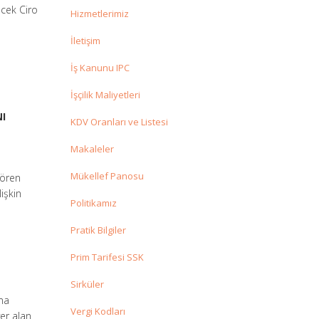
ecek Ciro
Hizmetlerimiz
İletişim
İş Kanunu IPC
İşçilik Maliyetleri
NI
KDV Oranları ve Listesi
Makaleler
Mükellef Panosu
gören
işkin
Politikamız
Pratik Bilgiler
Prim Tarifesi SSK
Sirküler
tma
Vergi Kodları
yer alan