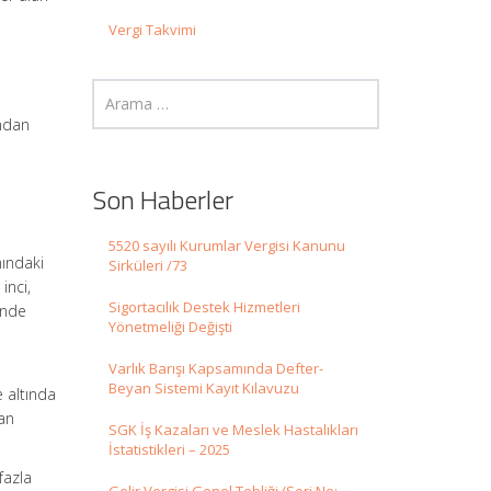
Vergi Takvimi
ından
Son Haberler
5520 sayılı Kurumlar Vergisi Kanunu
mındaki
Sirküleri /73
inci,
Sigortacılık Destek Hizmetleri
inde
Yönetmeliği Değişti
Varlık Barışı Kapsamında Defter-
Beyan Sistemi Kayıt Kılavuzu
e altında
lan
SGK İş Kazaları ve Meslek Hastalıkları
İstatistikleri – 2025
fazla