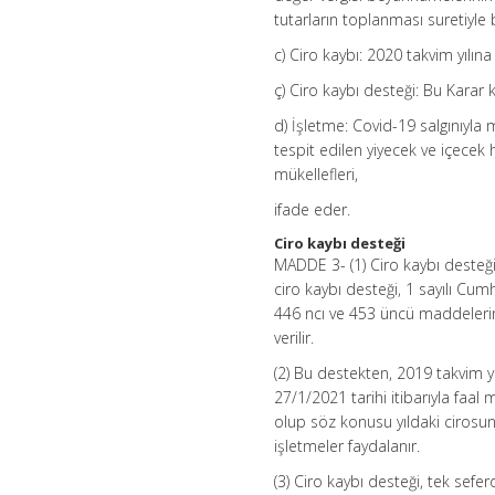
tutarların toplanması suretiyle 
c) Ciro kaybı: 2020 takvim yılına
ç) Ciro kaybı desteği: Bu Karar 
d) İşletme: Covid-19 salgınıyl
tespit edilen yiyecek ve içecek 
mükellefleri,
ifade eder.
Ciro kaybı desteği
MADDE 3- (1) Ciro kaybı desteğ
ciro kaybı desteği, 1 sayılı Cu
446 ncı ve 453 üncü maddelerin
verilir.
(2) Bu destekten, 2019 takvim 
27/1/2021 tarihi itibarıyla faal 
olup söz konusu yıldaki cirosu
işletmeler faydalanır.
(3) Ciro kaybı desteği, tek sef