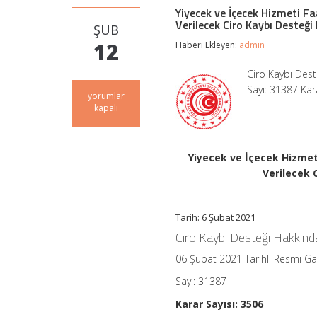
Yiyecek ve İçecek Hizmeti Fa
Verilecek Ciro Kaybı Desteği
ŞUB
12
Haberi Ekleyen:
admin
Ciro Kaybı Dest
Sayı: 31387 Kar
Yiyecek
yorumlar
ve
kapalı
İçecek
Hizmeti
Faaliyetlerinde
Bulunan
Yiyecek ve İçecek Hizmet
İşletmelere
Verilecek 
Koronavirüs
Salgını
Nedeniyle
Verilecek
Tarih: 6 Şubat 2021
Ciro
Ciro Kaybı Desteği Hakkında
Kaybı
Desteği
06 Şubat 2021 Tarihli Resmi G
Hakkında
Karar
Sayı: 31387
(Karar
Sayısı:
Karar Sayısı: 3506
3506)