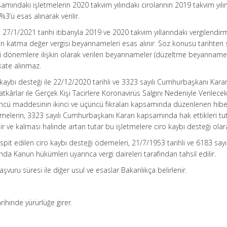
amındaki işletmelerin 2020 takvim yılındaki cirolarının 2019 takvim yılı
%3’ü esas alınarak verilir.
de 27/1/2021 tarihi itibarıyla 2019 ve 2020 takvim yıllarındaki vergilendi
len katma değer vergisi beyannameleri esas alınır
.
Söz konusu tarihten 
ki dönemlere ilişkin olarak verilen beyannameler (düzeltme beyannamel
kate alınmaz.
kaybı desteği ile 22/12/2020 tarihli ve 3323 sayılı Cumhurbaşkanı Karar
kârlar ile Gerçek Kişi Tacirlere Koronavirüs Salgını Nedeniyle Verilece
ncü maddesinin ikinci ve üçüncü fıkraları kapsamında düzenlenen hib
etmelerin, 3323 sayılı Cumhurbaşkanı Karan kapsamında hak ettikleri tut
 ve kalması halinde artan tutar bu işletmelere ciro kaybı desteği olarak
espit edilen ciro kaybı desteği ödemeleri, 21/7/1953 tarihli ve 6183 sa
nda Kanun hükümleri uyarınca vergi daireleri tarafından tahsil edilir.
başvuru süresi ile diğer usul ve esaslar Bakanlıkça belirlenir.
ihinde yürürlüğe girer.