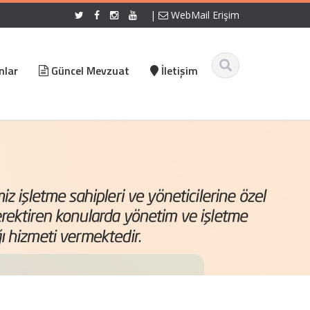
|
WebMail Erişim
nlar
Güncel Mevzuat
İletişim