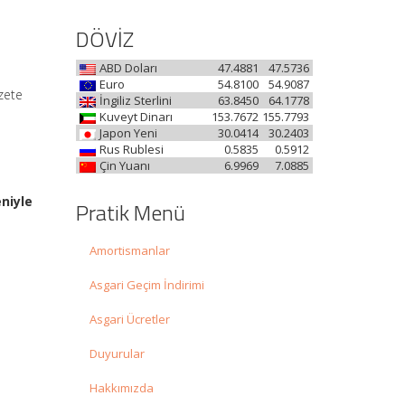
DÖVİZ
ABD Doları
47.4881
47.5736
Euro
54.8100
54.9087
zete
İngiliz Sterlini
63.8450
64.1778
Kuveyt Dinarı
153.7672
155.7793
Japon Yeni
30.0414
30.2403
Rus Rublesi
0.5835
0.5912
Çin Yuanı
6.9969
7.0885
niyle
Pratik Menü
Amortismanlar
Asgari Geçim İndirimi
Asgari Ücretler
Duyurular
Hakkımızda