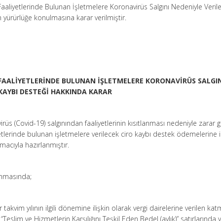
 Faaliyetlerinde Bulunan İşletmelere Koronavirüs Salgını Nedeniyle Veril
 yürürlüğe konulmasına karar verilmiştir.
İ FAALİYETLERİNDE BULUNAN İŞLETMELERE KORONAVİRÜS SALGI
 KAYBI DESTEĞİ HAKKINDA KARAR
rüs (Covid-19) salgınından faaliyetlerinin kısıtlanması nedeniyle zarar 
etlerinde bulunan işletmelere verilecek ciro kaybı destek ödemelerine il
macıyla hazırlanmıştır.
anmasında;
r takvim yılının ilgili dönemine ilişkin olarak vergi dairelerine verilen ka
Teslim ve Hizmetlerin Karşılığını Teşkil Eden Bedel (aylık)” satırlarında 