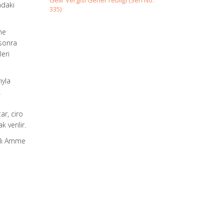
Gelir Vergisi Genel Tebliği (Seri No:
ndaki
335)
rme
sonra
eri
ıyla
k
e
ar, ciro
 verilir.
yılı Amme