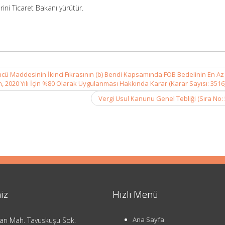
ni Ticaret Bakanı yürütür.
cü Maddesinin İkinci Fıkrasının (b) Bendi Kapsamında FOB Bedelinin En Az 
n, 2020 Yılı İçin %80 Olarak Uygulanması Hakkında Karar (Karar Sayısı: 3516
Vergi Usul Kanunu Genel Tebliği (Sıra No:
iz
Hızlı Menü
Ana Sayfa
arı Mah. Tavuskuşu Sok.