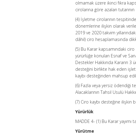
olmamak üzere ikinci fıkra kaps
cirolarına göre azalan tutarının 
(4) İşletme cirolarının tespitin
dönemlerine ilişkin olarak veri
2019 ve 2020 takvim yıllarında
dâhil) ciro hesaplamasında dik
(5) Bu Karar kapsamındaki ciro 
yürürlüğe konulan Esnaf ve Sanat
Destekler Hakkında Kararın 3 ü
desteğini birlikte hak eden işl
kaybı desteğinden mahsup edilir
(6) Fazla veya yersiz ödendiği t
Alacaklarının Tahsil Usulü Hakkı
(7) Ciro kaybı desteğine ilişkin 
Yürürlük
MADDE 4- (1) Bu Karar yayımı tar
Yürütme