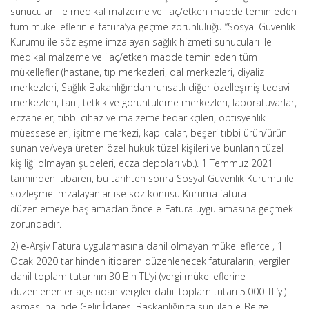
sunucuları ile medikal malzeme ve ilaç/etken madde temin eden
tüm mükelleflerin e-fatura’ya geçme zorunluluğu “Sosyal Güvenlik
Kurumu ile sözleşme imzalayan sağlık hizmeti sunucuları ile
medikal malzeme ve ilaç/etken madde temin eden tüm
mükellefler (hastane, tıp merkezleri, dal merkezleri, diyaliz
merkezleri, Sağlık Bakanlığından ruhsatlı diğer özelleşmiş tedavi
merkezleri, tanı, tetkik ve görüntüleme merkezleri, laboratuvarlar,
eczaneler, tıbbi cihaz ve malzeme tedarikçileri, optisyenlik
müesseseleri, işitme merkezi, kaplıcalar, beşeri tıbbi ürün/ürün
sunan ve/veya üreten özel hukuk tüzel kişileri ve bunların tüzel
kişiliği olmayan şubeleri, ecza depoları vb.). 1 Temmuz 2021
tarihinden itibaren, bu tarihten sonra Sosyal Güvenlik Kurumu ile
sözleşme imzalayanlar ise söz konusu Kuruma fatura
düzenlemeye başlamadan önce e-Fatura uygulamasına geçmek
zorundadır.
2) e-Arşiv Fatura uygulamasına dahil olmayan mükelleflerce , 1
Ocak 2020 tarihinden itibaren düzenlenecek faturaların, vergiler
dahil toplam tutarının 30 Bin TL’yi (vergi mükelleflerine
düzenlenenler açısından vergiler dahil toplam tutarı 5.000 TL’yi)
aşması halinde Gelir İdaresi Başkanlığınca sunulan e-Belge