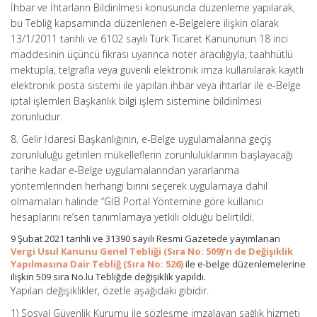
İhbar ve İhtarların Bildirilmesi konusunda düzenleme yapılarak,
bu Tebliğ kapsamında düzenlenen e-Belgelere ilişkin olarak
13/1/2011 tarihli ve 6102 sayılı Türk Ticaret Kanununun 18 inci
maddesinin üçüncü fıkrası uyarınca noter aracılığıyla, taahhütlü
mektupla, telgrafla veya güvenli elektronik imza kullanılarak kayıtlı
elektronik posta sistemi ile yapılan ihbar veya ihtarlar ile e-Belge
iptal işlemleri Başkanlık bilgi işlem sistemine bildirilmesi
zorunludur.
8. Gelir İdaresi Başkanlığının, e-Belge uygulamalarına geçiş
zorunluluğu getirilen mükelleflerin zorunluluklarının başlayacağı
tarihe kadar e-Belge uygulamalarından yararlanma
yöntemlerinden herhangi birini seçerek uygulamaya dahil
olmamaları halinde “GİB Portal Yöntemine göre kullanıcı
hesaplarını re’sen tanımlamaya yetkili olduğu belirtildi.
9 Şubat 2021 tarihli ve 31390 sayılı Resmi Gazetede yayımlanan
Vergi Usul Kanunu Genel Tebliği (Sıra No: 509)’n de Değişiklik
Yapılmasına Dair Tebliğ (Sıra No: 526)
ile e-belge düzenlemelerine
ilişkin 509 sıra No.lu Tebliğde değişiklik yapıldı.
Yapılan değişiklikler, özetle aşağıdaki gibidir.
1) Sosyal Güvenlik Kurumu ile sözleşme imzalayan sağlık hizmeti