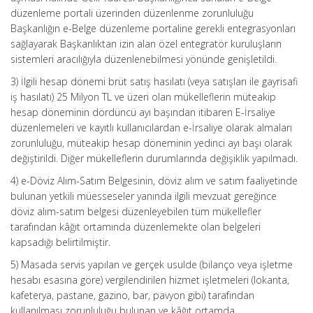
düzenleme portali üzerinden düzenlenme zorunluluğu
Başkanlığın e-Belge düzenleme portaline gerekli entegrasyonları
sağlayarak Başkanlıktan izin alan özel entegratör kuruluşların
sistemleri aracılığıyla düzenlenebilmesi yönünde genişletildi.
3) İlgili hesap dönemi brüt satış hasılatı (veya satışları ile gayrisafi
iş hasılatı) 25 Milyon TL ve üzeri olan mükelleflerin müteakip
hesap döneminin dördüncü ayı başından itibaren E-İrsaliye
düzenlemeleri ve kayıtlı kullanıcılardan e-İrsaliye olarak almaları
zorunluluğu, müteakip hesap döneminin yedinci ayı başı olarak
değiştirildi. Diğer mükelleflerin durumlarında değişiklik yapılmadı.
4) e-Döviz Alım-Satım Belgesinin, döviz alım ve satım faaliyetinde
bulunan yetkili müesseseler yanında ilgili mevzuat gereğince
döviz alım-satım belgesi düzenleyebilen tüm mükellefler
tarafından kâğıt ortamında düzenlemekte olan belgeleri
kapsadığı belirtilmiştir.
5) Masada servis yapılan ve gerçek usulde (bilanço veya işletme
hesabı esasına göre) vergilendirilen hizmet işletmeleri (lokanta,
kafeterya, pastane, gazino, bar, pavyon gibi) tarafından
kullanılması zorunluluğu bulunan ve kâğıt ortamda