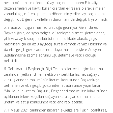
hesap döneminin dördüncü ayı başından itibaren E-İrsaliye
düzenlemeleri ve kayıtlı kullanıcılardan e-İrsaliye olarak almaları
zorunluluğu, müteakip hesap döneminin yedinci ayı başı olarak
değiştirildi. Diğer mükelleflerin durumlarında değişiklik yapılmadı.
5. E-adisyon uygulaması zorunluluğu getiriliyor. Gelir İdaresi
Başkanlığının, adisyon belgesi düzenleyen hizmet işletmelerine,
yıllık veya aylık satış hasılatı tutarlarını dikkate alarak, geçiş
hazırlıkları için en az 3 ay geçiş süresi vermek ve yazılı bildirim ya
da ebelge.gib.gov.tr adresinde duyurmak suretiyle e-Adisyon
uygulamasına geçme zorunluluğu getirmeye yetkili olduğu
belirtildi.
6. Gelir İdaresi Başkanlığı, Bilgi Teknolojileri ve İletişim Kurumu
tarafından yetkilendirilen elektronik sertifika hizmet sağlayıcı
kuruluşlarından mali mühür üretimi konusunda Başkanlıkça
belirlenen ve ebelge.gib.gov.tr internet adresinde yayımlanan
“Mali Mühür Üretimi Başvuru, Değerlendirme ve İzin Kılavuzu”nda
açıklanan teknik koşulları sağlayan kuruluşları da mali mühür
üretimi ve satışı konusunda yetkilendirebilecektir.
7. 1 Mayıs 2021 tarihinden itibaren e-Belgelere İlişkin İptal/İtiraz,