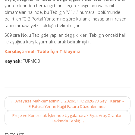
yöntemlerinden herhangi birini seçerek uygulamaya dahil
olmamaları halinde, bu Tebliğin “V.1.1.” numaralı bölümünde
belirtilen “GİB Portal Yöntemine göre kullanıcı hesaplarını re’sen
tanımlamaya yetkili olduğu belirtilmiştir.
509 sıra No.lu Tebliğde yapılan değişiklikleri, Tebliğin önceki hali
ile aşağıda karşılaştırmalı olarak belirtilmiştir.
Karşılaştırmalı Tablo İçin Tıklayınız
Kaynak:
TÜRMOB
Post
←
Anayasa Mahkemesinin E: 2020/51, K: 2020/73 Sayılı Kararı –
navigation
E-Fatura Yerine Kağıt Fatura Düzenlenmesi
Proje ve Kontrolluk İşlerinde Uygulanacak Fiyat Artış Oranları
Hakkında Tebliğ
→