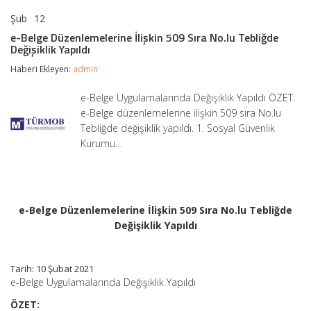
Şub
12
e-
yorumlar kapalı
Belge
e-Belge Düzenlemelerine İlişkin 509 Sıra No.lu Tebliğde
Düzenlemelerine
Değişiklik Yapıldı
İlişkin
509
Haberi Ekleyen:
admin
Sıra
No.lu
e-Belge Uygulamalarında Değişiklik Yapıldı ÖZET:
Tebliğde
e-Belge düzenlemelerine ilişkin 509 sıra No.lu
Değişiklik
Yapıldı
Tebliğde değişiklik yapıldı. 1. Sosyal Güvenlik
için
Kurumu…
e-Belge Düzenlemelerine İlişkin 509 Sıra No.lu Tebliğde
Değişiklik Yapıldı
Tarih: 10 Şubat 2021
e-Belge Uygulamalarında Değişiklik Yapıldı
ÖZET: