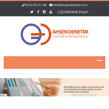
0216 353 51 88
info@ahsendenetim.com
|
WebMail Erişim