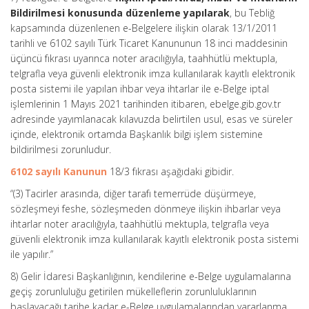
Bildirilmesi konusunda düzenleme yapılarak
, bu Tebliğ
kapsamında düzenlenen e-Belgelere ilişkin olarak 13/1/2011
tarihli ve 6102 sayılı Türk Ticaret Kanununun 18 inci maddesinin
üçüncü fıkrası uyarınca noter aracılığıyla, taahhütlü mektupla,
telgrafla veya güvenli elektronik imza kullanılarak kayıtlı elektronik
posta sistemi ile yapılan ihbar veya ihtarlar ile e-Belge iptal
işlemlerinin 1 Mayıs 2021 tarihinden itibaren, ebelge.gib.gov.tr
adresinde yayımlanacak kılavuzda belirtilen usul, esas ve süreler
içinde, elektronik ortamda Başkanlık bilgi işlem sistemine
bildirilmesi zorunludur.
6102 sayılı Kanunun
18/3 fıkrası aşağıdaki gibidir.
“(3) Tacirler arasında, diğer tarafı temerrüde düşürmeye,
sözleşmeyi feshe, sözleşmeden dönmeye ilişkin ihbarlar veya
ihtarlar noter aracılığıyla, taahhütlü mektupla, telgrafla veya
güvenli elektronik imza kullanılarak kayıtlı elektronik posta sistemi
ile yapılır.”
8) Gelir İdaresi Başkanlığının, kendilerine e-Belge uygulamalarına
geçiş zorunluluğu getirilen mükelleflerin zorunluluklarının
başlayacağı tarihe kadar e-Belge uygulamalarından yararlanma