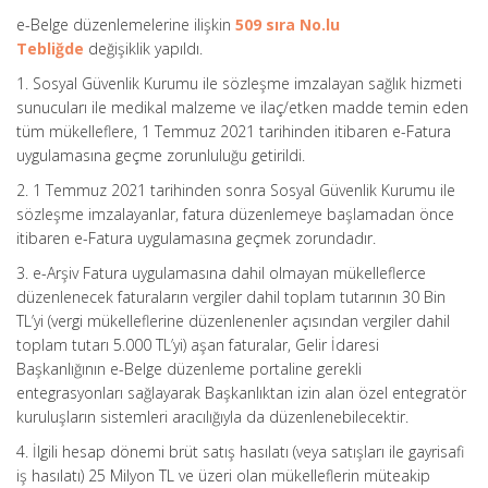
e-Belge düzenlemelerine ilişkin
509 sıra No.lu
Tebliğde
değişiklik yapıldı.
1. Sosyal Güvenlik Kurumu ile sözleşme imzalayan sağlık hizmeti
sunucuları ile medikal malzeme ve ilaç/etken madde temin eden
tüm mükelleflere, 1 Temmuz 2021 tarihinden itibaren e-Fatura
uygulamasına geçme zorunluluğu getirildi.
2. 1 Temmuz 2021 tarihinden sonra Sosyal Güvenlik Kurumu ile
sözleşme imzalayanlar, fatura düzenlemeye başlamadan önce
itibaren e-Fatura uygulamasına geçmek zorundadır.
3. e-Arşiv Fatura uygulamasına dahil olmayan mükelleflerce
düzenlenecek faturaların vergiler dahil toplam tutarının 30 Bin
TL’yi (vergi mükelleflerine düzenlenenler açısından vergiler dahil
toplam tutarı 5.000 TL’yi) aşan faturalar, Gelir İdaresi
Başkanlığının e-Belge düzenleme portaline gerekli
entegrasyonları sağlayarak Başkanlıktan izin alan özel entegratör
kuruluşların sistemleri aracılığıyla da düzenlenebilecektir.
4. İlgili hesap dönemi brüt satış hasılatı (veya satışları ile gayrisafi
iş hasılatı) 25 Milyon TL ve üzeri olan mükelleflerin müteakip