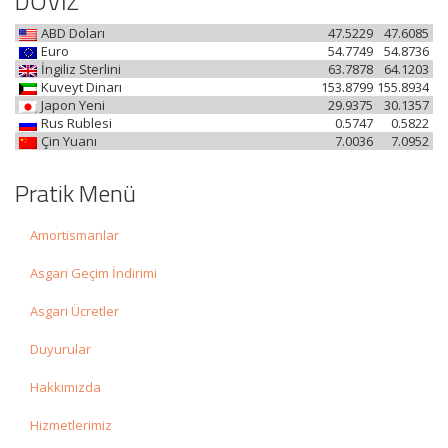
DÖVİZ
ABD Doları
47.5229
47.6085
Euro
54.7749
54.8736
İngiliz Sterlini
63.7878
64.1203
Kuveyt Dinarı
153.8799
155.8934
Japon Yeni
29.9375
30.1357
Rus Rublesi
0.5747
0.5822
Çin Yuanı
7.0036
7.0952
Pratik Menü
Amortismanlar
Asgari Geçim İndirimi
Asgari Ücretler
Duyurular
Hakkımızda
Hizmetlerimiz