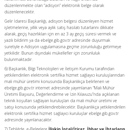
düzenlenmekte olan “adisyon” elektronik belge olarak
düzenlenecektir.
Gelir İdaresi Başkanlığı, adisyon belgesi düzenleyen hizmet
işletmelerine, yıllık veya aylık satış hasılatı tutarlarını dikkate
alarak, geçiş hazırlıkları için en az 3 ay geçiş süresi vermek ve
yazılı bildirim ya da ebelge.gib.gov.tr adresinde duyurmak
suretiyle e-Adisyon uygulamasına geçme zorunluluğu getirmeye
yetkilidir. Bunun dışındaki mükellefler için zorunluluk
bulunmaktadır.
6) Başkanlık, Bilgi Teknolojileri ve İletişim Kurumu tarafından
yetkilendirilen elektronik sertifika hizmet sağlayıcı kuruluşlarından
mali mühür üretimi konusunda Başkanlıkça belirlenen ve
ebelge.gib.gov.tr internet adresinde yayımlanan “Mali Mühür
Üretimi Başvuru, Değerlendirme ve İzin Kılavuzu”nda açıklanan
teknik koşulları sağlayan kuruluşları da mali mühür üretimi ve
satışı konusunda yetkilendirebilecektir. Başkanlıkça yetkilendirilen
elektronik sertifika hizmet sağlayıcı kuruluşlar ebelge.gib.gov.tr
adresinde yayınlanacaktır.
7) Tebliğde. e-Belgelere
İlişkin İptal/İtiraz, İhbar ve İhtarların