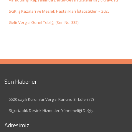
Varlık Barışı Kapsamında Defter-Beyan Sistemi Kayıt Kılavuzu
SGK İş Kazaları ve Meslek Hastalıkları İstatistikleri – 2025
Gelir Vergisi Genel Tebliği (Seri No: 335)
Son Haberler
5520 sayılı Kurumlar Vergisi Kanunu Sirküleri /73
Sigortacılık Destek Hizmetleri Yönetmeliği Değişti
Adresimiz