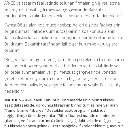
AR-GE ve tasarım faaliyetinde bulunan firmalar için iş yeri açma
ve çalışma ruhsatı ilgili mevzuat çerçevesinde Bakanlık il
müdürlükleri tarafından düzenlenir ve bu kapsamda denetlenir.”
“Ayrıca Bölge alanında mücbir sebep halleri dışında faaliyetlerin
bir yıl durması halinde Cumhurbaşkanının söz konusu alanın
ilanına ilişkin kararı, hüküm ve sonuçları ile birlikte ortadan kalkar.
Bu durum, Bakanlık tarafından ilgili diğer kurum ve kuruluşlara
bildirilir.”
“Bölgede faaliyet gösteren girişimcilerin projelerinin tamamlanma
tarihinden itibaren yönetmelikle belirlenen şartlar dahilinde yeni
bir proje sunmamaları ve ilgili mevzuat çerçevesinde yönetici
şirkete iletmekle yükümlü oldukları bilgi ve belgeleri süresinde
iletmemeleri halinde, sözleşme fesholunmuş sayılır. Fesih tahliye
nedenidir.”
MADDE 5 –
4691 sayılı Kanunun 8 inci maddesinin birinci fıkrası
aşağıdaki şekilde, dördüncü fıkrasının birinci cümlesinde yer alan
“Temel bilimler” ibaresi “Desteklenecek program” şeklinde
değiştirilmiş, cümlede yer alan “Bilim,” ibaresi madde metninden
çıkarılmış ve fıkranın üçüncü cümlesi aşağıdaki şekilde değiştirilmiş,
bu fıkradan sonra gelmek üzere aşağıdaki fıkralar eklenmiş, mevcut