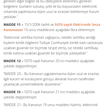
gereken diğer bilgiler ile bu dilekçelere eklenmesi gereken
belgelere, bunların sunuluş şekli ile bu başvuruların elektronik
ortamda yapılmasına ilişkin usul ve esasları belirlemeye Kurum
yetkilidir.”
MADDE 11 –
15/1/2004 tarihli ve
5070 sayılı Elektronik İmza
Kanununun
10 uncu maddesine aşağıdaki fıkra eklenmiştir.
“Elektronik sertifika hizmet sağlayıcısı, nitelikli sertifika verdiği
kişilerin kimlik bilgilerini Türkiye Cumhuriyeti kimlik kartı vasıtasıyla
uzaktan güvenilir bir biçimde tespit etmiş ise nitelikli sertifikayı
kimlik kartına uzaktan güvenilir bir biçimde yükleyebilir.”
MADDE 12 –
5070 sayılı Kanunun 20 nci maddesi aşağıdaki
şekilde değiştirilmiştir.
“MADDE 20 – Bu Kanunun uygulanmasına ilişkin usul ve esaslar,
ilgili kurum ve kuruluşların görüşü alınarak Kurum tarafından
çıkarılacak yönetmeliklerle düzenlenir.”
MADDE 13 –
5070 sayılı Kanunun 21 inci maddesi aşağıdaki
şekilde değiştirilmiştir.
“MADDE 21– Bu Kanunun 19 uncu maddesi hükmü, elektronik