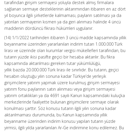
tarafından girişim sermayesi yoluyla destek almış firmalara
sağlanan sermaye desteklerinin aktarımından itibaren en az dört
yıl boyunca ilgili şirketlerde kalmaması, payların satılması ya da
yatırılan sermayenin kısmen ya da geri alınması halinde 4 üncü
maddenin dördüncü fıkrası hükümleri uygulanır.
(14) 1/1/2022 tarihinden itibaren 3 üncü madde kapsamında yıllık
beyanname üzerinden yararlanılan indirim tutarı 1.000.000 Türk
lirası ve üzerinde olan kurumlar vergisi mükellefleri tarafından, bu
tutarın yüzde ikisi pasifte geçici bir hesaba aktarılır. Bu fıkra
kapsamında aktarılması gereken tutar yükümlülüğü,
yıllık bazda 20.000.000 Türk lirası ile sınırlıdır. Bu tutarın, geçici
hesabın oluştuğu yılın sonuna kadar Türkiye’de yerleşik
girişimcilere yatırım yapmak üzere kurulmuş girişim sermayesi
yatırım fonu paylarının satın alınması veya girişim sermayesi
yatırım ortaklıkları ya da 4691 sayılı Kanun kapsamındaki kuluçka
merkezlerinde faaliyette bulunan girişimcilere sermaye olarak
konulması şarttır. Söz konusu tutarın ilgili yılın sonuna kadar
aktarılmaması durumunda, bu Kanun kapsamında yıllık
beyanname üzerinden indirim konusu yapılan tutarın yüzde
yirmisi, ilgili yılda yararlanılan Ar-Ge indirimine konu edilemez. Bu