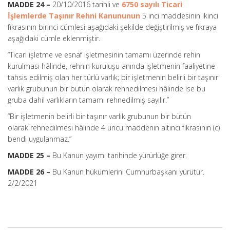
MADDE 24 –
20/10/2016 tarihli ve
6750 sayılı Ticari
İşlemlerde Taşınır Rehni Kanununun
5 inci maddesinin ikinci
fıkrasının birinci cümlesi aşağıdaki şekilde değiştirilmiş ve fıkraya
aşağıdaki cümle eklenmiştir.
“Ticari işletme ve esnaf işletmesinin tamamı üzerinde rehin
kurulması hâlinde, rehnin kuruluşu anında işletmenin faaliyetine
tahsis edilmiş olan her türlü varlık; bir işletmenin belirli bir taşınır
varlık grubunun bir bütün olarak rehnedilmesi hâlinde ise bu
gruba dahil varlıkların tamamı rehnedilmiş sayılır.”
“Bir işletmenin belirli bir taşınır varlık grubunun bir bütün
olarak rehnedilmesi hâlinde 4 üncü maddenin altıncı fıkrasının (c)
bendi uygulanmaz.”
MADDE 25 –
Bu Kanun yayımı tarihinde yürürlüğe girer.
MADDE 26 –
Bu Kanun hükümlerini Cumhurbaşkanı yürütür.
2/2/2021