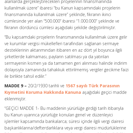
alanlarda gerçekleştirecekleri projelerinin finansmanında
kullanılmak üzere” ibaresi “bu Kanun kapsamındaki projelerin
finansmanında kullanılmak üzere” şeklinde, fıkranın ikinci
cümlesinde yer alan “500.000” ibaresi “1.000.000” şeklinde ve
fıkranın dördüncü cümlesi aşağıdaki şekilde değiştirilmiştir.
“Bu kapsamdaki projelerin finansmanında kullanılmak üzere gelir
ve kurumlar vergisi mükellefleri tarafından sağlanan sermaye
desteklerinin aktarımından itibaren en az dört yıl boyunca ilgili
şirketlerde kalmaması, payların satılması ya da yatırılan
sermayenin kısmen ya da tamamen geri alınması halinde indirim
dolayısıyla zamanında tahakkuk ettirilmemiş vergiler gecikme faizi
ile birlikte tahsil edilir.”
MADDE 9 –
20/2/1930 tarihli ve
1567 sayılı Türk Parasının
Kıymetini Koruma Hakkında Kanuna
aşağıdaki geçici madde
eklenmiştir.
“GEÇİCİ MADDE 1- Bu maddenin yürürlüğe girdiği tarih itibarıyla
bu Kanun uyarınca yürürlüğe konulan genel ve düzenleyici
işlemler kapsamında bankalarca; süresi içinde ilgili vergi dairesi
başkanlıklarına/defterdarlıklara veya vergi dairesi müdürlüklerine