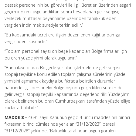
destek personelinin bu görevleri ile ilgili ücretleri üzerinden asgari
geçim indirimi uygulandıktan sonra hesaplanan gelir vergisi;
verilecek muhtasar beyanname üzerinden tahakkuk eden
vergiden indirilmek suretiyle terkin edilir.”
“Bu kapsamdaki ücretlere ilişkin düzenlenen kağıtlar damga
vergisinden istisnadır.”
“Toplam personel sayısı on beşe kadar olan Bölge firmaları için
bu oran yüzde yirmi olarak uygulanır.”
“Buna ilave olarak Bölgede yer alan işletmelerde gelir vergisi
stopajı teşvikine konu edilen toplam çalışma sürelerinin yüzde
yirmisini aşmamak kaydıyla bu fıkrada belirtilen durumlar
haricinde ilgili personelin Bölge dışında geçirdikleri süreler de
gelir vergisi stopajı teşviki kapsamında değerlendirilir. Yüzde yirmi
olarak belirlenen bu oran Cumhurbaşkanı tarafından yüzde elliye
kadar artırılabilir.”
MADDE 8 –
4691 sayılı Kanunun geçici 4 üncü maddesinin birinci
fıkrasının birinci cümlesinde yer alan “31/12/2023” ibaresi
“31/12/2028” şeklinde, “Bakanlık tarafından uygun görülen