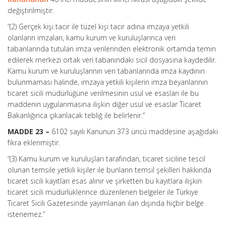
değiştirilmiştir.
“(2) Gerçek kişi tacir ile tüzel kişi tacir adına imzaya yetkili
olanların imzaları, kamu kurum ve kuruluşlarınca veri
tabanlarında tutulan imza verilerinden elektronik ortamda temin
edilerek merkezi ortak veri tabanındaki sicil dosyasına kaydedilir.
Kamu kurum ve kuruluşlarının veri tabanlarında imza kaydının
bulunmaması halinde, imzaya yetkili kişilerin imza beyanlarının
ticaret sicili müdürlüğüne verilmesinin usul ve esasları ile bu
maddenin uygulanmasına ilişkin diğer usul ve esaslar Ticaret
Bakanlığınca çıkarılacak tebliğ ile belirlenir.”
MADDE 23 –
6102 sayılı Kanunun 373 üncü maddesine aşağıdaki
fıkra eklenmiştir.
“(3) Kamu kurum ve kuruluşları tarafından, ticaret siciline tescil
olunan temsile yetkili kişiler ile bunların temsil şekilleri hakkında
ticaret sicili kayıtları esas alınır ve şirketten bu kayıtlara ilişkin
ticaret sicili müdürlüklerince düzenlenen belgeler ile Türkiye
Ticaret Sicili Gazetesinde yayımlanan ilan dışında hiçbir belge
istenemez.”