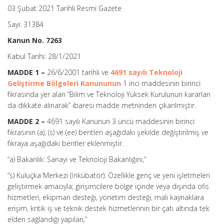
03 Şubat 2021 Tarihli Resmi Gazete
Sayı: 31384
Kanun No. 7263
Kabul Tarihi: 28/1/2021
MADDE 1 –
26/6/2001 tarihli ve
4691 sayılı Teknoloji
Geliştirme Bölgeleri Kanununun
1 inci maddesinin birinci
fıkrasında yer alan “Bilim ve Teknoloji Yüksek Kurulunun kararları
da dikkate alınarak” ibaresi madde metninden çıkarılmıştır.
MADDE 2 –
4691 sayılı Kanunun 3 üncü maddesinin birinci
fıkrasının (a), (s) ve (ee) bentleri aşağıdaki şekilde değiştirilmiş ve
fıkraya aşağıdaki bentler eklenmiştir.
“a) Bakanlık: Sanayi ve Teknoloji Bakanlığını,”
“s) Kuluçka Merkezi (İnkübatör): Özellikle genç ve yeni işletmeleri
geliştirmek amacıyla; girişimcilere bölge içinde veya dışında ofis
hizmetleri, ekipman desteği, yönetim desteği, mali kaynaklara
erişim, kritik iş ve teknik destek hizmetlerinin bir çatı altında tek
elden sağlandığı yapıları,”