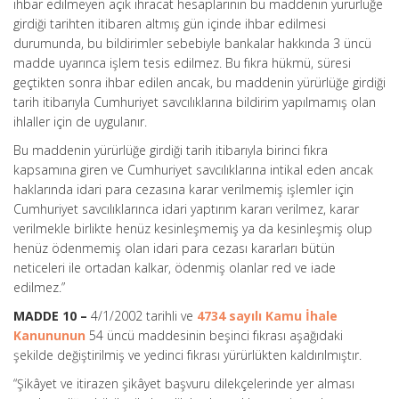
ihbar edilmeyen açık ihracat hesaplarının bu maddenin yürürlüğe
girdiği tarihten itibaren altmış gün içinde ihbar edilmesi
durumunda, bu bildirimler sebebiyle bankalar hakkında 3 üncü
madde uyarınca işlem tesis edilmez. Bu fıkra hükmü, süresi
geçtikten sonra ihbar edilen ancak, bu maddenin yürürlüğe girdiği
tarih itibarıyla Cumhuriyet savcılıklarına bildirim yapılmamış olan
ihlaller için de uygulanır.
Bu maddenin yürürlüğe girdiği tarih itibarıyla birinci fıkra
kapsamına giren ve Cumhuriyet savcılıklarına intikal eden ancak
haklarında idari para cezasına karar verilmemiş işlemler için
Cumhuriyet savcılıklarınca idari yaptırım kararı verilmez, karar
verilmekle birlikte henüz kesinleşmemiş ya da kesinleşmiş olup
henüz ödenmemiş olan idari para cezası kararları bütün
neticeleri ile ortadan kalkar, ödenmiş olanlar red ve iade
edilmez.”
MADDE 10 –
4/1/2002 tarihli ve
4734 sayılı Kamu İhale
Kanununun
54 üncü maddesinin beşinci fıkrası aşağıdaki
şekilde değiştirilmiş ve yedinci fıkrası yürürlükten kaldırılmıştır.
“Şikâyet ve itirazen şikâyet başvuru dilekçelerinde yer alması