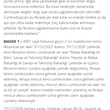
yüzde yirmisi, ilgili yılda yararlanılan gelir ve kurumlar vergisi
istisnasına konu edilemez. Bu tutar nedeniyle zamanında
alınmayan vergiler vergi ziyaı cezası uygulanmaksızın tarh edilir.
Cumhurbaşkanı bu fıkrada yer alan tutar ve oranları birlikte ya da
ayrı ayrı sıfıra kadar indirmeye, beş katına kadar artırmaya
yetkilidir. Bu fıkranın uygulanmasına ilişkin usul ve esaslar
yönetmelikle belirlenir.”
MADDE 7 –
4691 sayılı Kanunun geçici 2 nci maddesinin birinci
fıkrasında yer alan “31/12/2023” ibaresi “31/12/2028” şeklinde,
ikinci fıkrasının birinci cümlesinde yer alan “Maliye Bakanlığı ile
Bilim, Sanayi ve Teknoloji Bakanlığı” ibaresi “Hazine ve Maliye
Bakanlığı ile Sanayi ve Teknoloji Bakanlığı” şeklinde ve üçüncü
fıkrasının birinci cümlesi aşağıdaki şekilde değiştirilmiş, fıkraya
birinci cümlesinden sonra gelmek üzere aşağıdaki cümle
eklenmiş, fıkraya mevcut ikinci cümlesinden sonra gelmek üzere
aşağıdaki cümle eklenmiş, mevcut altıncı cümlesinde yer alan “en
az bir yıl süreyle” ibaresi madde metninden çıkarılmış ve fıkraya
mevcut altıncı cümlesinden sonra gelmek üzere aşağıdaki
cümleler eklenmiştir.
“31/12/2028 tarihine kadar, bölgede çalışan AR-GE, tasarım ve