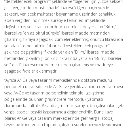
“desteklenecek program” şeklinde ve “diğerleri için yüzde sekseni
gelir vergisinden müstesnadır” ibaresi “diğerleri için yüzde
sekseni, verilecek muhtasar beyanname üzerinden tahakkuk
eden vergiden indirilmek suretiyle terkin edilir” şeklinde
değiştirilmiş ve fıkranın dördüncü cümlesinde yer alan “Bilim,”
ibaresi ve “en az bir yıl süreyle” ibaresi madde metninden
çıkarılmış, fıkraya aşağıdaki cümleler eklenmiş, onuncu fıkrasında
yer alan “Temel bilimler” ibaresi “Desteklenecek program”
şeklinde değiştirilmiş, fıkrada yer alan “Bilim,” ibaresi madde
metninden çıkarılmış, onikinci fıkrasında yer alan “Bilim,” ibareleri
ve “tescil” ibaresi madde metninden çıkarılmış ve maddeye
aşağıdaki fıkralar eklenmiştir.
“Ayrıca Ar-Ge veya tasarım merkezlerinde doktora mezunu
personelin üniversitelerde Ar-Ge ve yenilik alanında ders vermesi
veya Ar-Ge ve tasarım personelinin teknoloji geliştirme
bölgelerinde bulunan girişimcilere mentorluk yapması
durumunda haftalık 8 saati aşmamak şartıyla, bu çalışmaları gelir
vergisi stopajı teşviki kapsamında değerlendirilir. Buna ilave
olarak Ar-Ge veya tasarım merkezlerinde gelir vergisi stopajı
teşvikine konu edilen toplam çalışma sürelerinin yüzde yirmisini