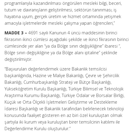
programlarıyla kazandırılması öngörülen mesleki bilgi, beceri,
tutum ve davranışların geliştirilmesi, sektörün tanınması, iş
hayatına uyum, gerçek üretim ve hizmet ortamında yetişmek
amacıyla işletmelerde mesleki çalışma yapan öğrencileri,”
MADDE 3 –
4691 sayılı Kanunun 4 üncü maddesinin birinci
fıkrasının ikinci cümlesi aşağıdaki şekilde ve ikinci fıkrasının birinci
cümlesinde yer alan “ya da Bölge sınırı değişikliğine” ibaresi “,
Bölge sınırı değişikliğine ya da Bölge alanı iptaline” şeklinde
değiştirilmiştir.
“Başvuruları değerlendirmek üzere Bakanlık temsilcisi
başkanlığında, Hazine ve Maliye Bakanlığı, Çevre ve Şehircilik
Bakanlığı, Cumhurbaşkanlığı Strateji ve Bütçe Başkanlığı,
Yükseköğretim Kurulu Başkanlığı, Türkiye Bilimsel ve Teknolojik
Araştırma Kurumu Başkanlığı, Türkiye Odalar ve Borsalar Birliği,
Küçük ve Orta Ölçekli İşletmeleri Geliştirme ve Destekleme
İdaresi Başkanlığı ve Bakanlık tarafından belirlenecek teknoloji
konusunda faaliyet gösteren en az biri özel kuruluştan olmak
şartıyla iki kurum veya kuruluştan birer temsilcinin katılımı ile
Değerlendirme Kurulu oluşturulur.”