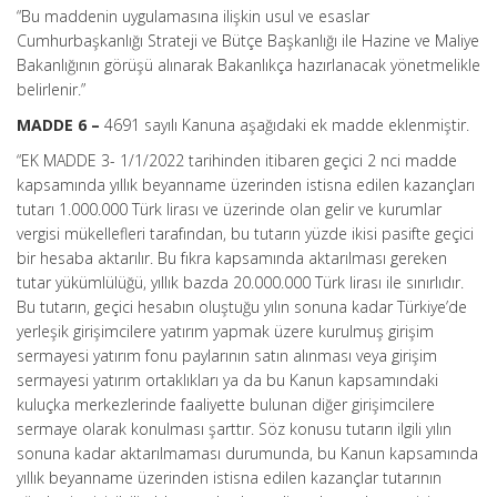
“Bu maddenin uygulamasına ilişkin usul ve esaslar
Cumhurbaşkanlığı Strateji ve Bütçe Başkanlığı ile Hazine ve Maliye
Bakanlığının görüşü alınarak Bakanlıkça hazırlanacak yönetmelikle
belirlenir.”
MADDE 6 –
4691 sayılı Kanuna aşağıdaki ek madde eklenmiştir.
“EK MADDE 3- 1/1/2022 tarihinden itibaren geçici 2 nci madde
kapsamında yıllık beyanname üzerinden istisna edilen kazançları
tutarı 1.000.000 Türk lirası ve üzerinde olan gelir ve kurumlar
vergisi mükellefleri tarafından, bu tutarın yüzde ikisi pasifte geçici
bir hesaba aktarılır. Bu fıkra kapsamında aktarılması gereken
tutar yükümlülüğü, yıllık bazda 20.000.000 Türk lirası ile sınırlıdır.
Bu tutarın, geçici hesabın oluştuğu yılın sonuna kadar Türkiye’de
yerleşik girişimcilere yatırım yapmak üzere kurulmuş girişim
sermayesi yatırım fonu paylarının satın alınması veya girişim
sermayesi yatırım ortaklıkları ya da bu Kanun kapsamındaki
kuluçka merkezlerinde faaliyette bulunan diğer girişimcilere
sermaye olarak konulması şarttır. Söz konusu tutarın ilgili yılın
sonuna kadar aktarılmaması durumunda, bu Kanun kapsamında
yıllık beyanname üzerinden istisna edilen kazançlar tutarının