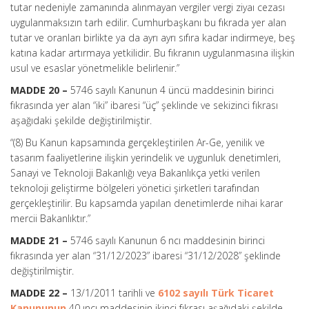
tutar nedeniyle zamanında alınmayan vergiler vergi ziyaı cezası
uygulanmaksızın tarh edilir. Cumhurbaşkanı bu fıkrada yer alan
tutar ve oranları birlikte ya da ayrı ayrı sıfıra kadar indirmeye, beş
katına kadar artırmaya yetkilidir. Bu fıkranın uygulanmasına ilişkin
usul ve esaslar yönetmelikle belirlenir.”
MADDE 20 –
5746 sayılı Kanunun 4 üncü maddesinin birinci
fıkrasında yer alan “iki” ibaresi “üç” şeklinde ve sekizinci fıkrası
aşağıdaki şekilde değiştirilmiştir.
“(8) Bu Kanun kapsamında gerçekleştirilen Ar-Ge, yenilik ve
tasarım faaliyetlerine ilişkin yerindelik ve uygunluk denetimleri,
Sanayi ve Teknoloji Bakanlığı veya Bakanlıkça yetki verilen
teknoloji geliştirme bölgeleri yönetici şirketleri tarafından
gerçekleştirilir. Bu kapsamda yapılan denetimlerde nihai karar
mercii Bakanlıktır.”
MADDE 21 –
5746 sayılı Kanunun 6 ncı maddesinin birinci
fıkrasında yer alan “31/12/2023” ibaresi “31/12/2028” şeklinde
değiştirilmiştir.
MADDE 22 –
13/1/2011 tarihli ve
6102 sayılı Türk Ticaret
Kanununun
40 ıncı maddesinin ikinci fıkrası aşağıdaki şekilde