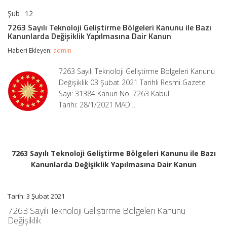
Şub
12
7263
yorumlar kapalı
Sayılı
7263 Sayılı Teknoloji Geliştirme Bölgeleri Kanunu ile Bazı
Teknoloji
Kanunlarda Değişiklik Yapılmasına Dair Kanun
Geliştirme
Bölgeleri
Haberi Ekleyen:
admin
Kanunu
ile
7263 Sayılı Teknoloji Geliştirme Bölgeleri Kanunu
Bazı
Değişiklik 03 Şubat 2021 Tarihli Resmi Gazete
Kanunlarda
Değişiklik
Sayı: 31384 Kanun No. 7263 Kabul
Yapılmasına
Tarihi: 28/1/2021 MAD…
Dair
Kanun
için
7263 Sayılı Teknoloji Geliştirme Bölgeleri Kanunu ile Bazı
Kanunlarda Değişiklik Yapılmasına Dair Kanun
Tarih: 3 Şubat 2021
7263 Sayılı Teknoloji Geliştirme Bölgeleri Kanunu
Değişiklik