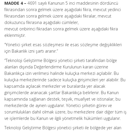
MADDE 4 –
4691 sayılı Kanunun 5 inci maddesinin dördüncü
fıkrasından sonra gelmek üzere aşağıdaki fıkra, mevcut yedinci
fıkrasından sonra gelmek üzere aşağıdaki fıkralar, mevcut
dokuzuncu fıkrasına aşağıdaki cümleler,
mevcut onbirinci fıkradan sonra gelmek üzere aşağıdaki fıkra
eklenmiştir.
“Yönetici şirket esas sözleşmesi ile esas sözleşme değişiklikleri
için Bakanlık izni şartı aranır.”
“Teknoloji Geliştirme Bölgesi yönetici şirketi tarafından bölge
alanları dışında Değerlendirme Kurulunun kararı üzerine
Bakanlıkça izin verilmesi halinde kuluçka merkezi açılabilir. Bu
kuluçka merkezlerinde sadece kuluçka girişimcileri yer alabilir. Bu
kapsamda açılacak merkezler ve buralarda yer alacak
girişimcilerde aranacak şartlar Bakanlıkça belirlenir. Bu Kanun
kapsamında sağlanan destek, teşvik, muafiyet ve istisnalar, bu
merkezlerde de aynen uygulanır. Yönetici şirketin görev ve
sorumlulukları dahil olmak üzere, bu merkezlere dair diğer tüm iş
ve işlemlerde bu Kanun ve ilgili yönetmelik hükümleri uygulanır.
Teknoloji Geliştirme Bölgesi yönetici şirketi ile bölgede yer alan