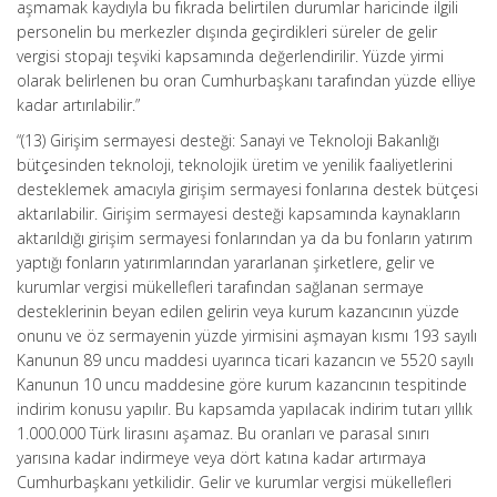
aşmamak kaydıyla bu fıkrada belirtilen durumlar haricinde ilgili
personelin bu merkezler dışında geçirdikleri süreler de gelir
vergisi stopajı teşviki kapsamında değerlendirilir. Yüzde yirmi
olarak belirlenen bu oran Cumhurbaşkanı tarafından yüzde elliye
kadar artırılabilir.”
“(13) Girişim sermayesi desteği: Sanayi ve Teknoloji Bakanlığı
bütçesinden teknoloji, teknolojik üretim ve yenilik faaliyetlerini
desteklemek amacıyla girişim sermayesi fonlarına destek bütçesi
aktarılabilir. Girişim sermayesi desteği kapsamında kaynakların
aktarıldığı girişim sermayesi fonlarından ya da bu fonların yatırım
yaptığı fonların yatırımlarından yararlanan şirketlere, gelir ve
kurumlar vergisi mükellefleri tarafından sağlanan sermaye
desteklerinin beyan edilen gelirin veya kurum kazancının yüzde
onunu ve öz sermayenin yüzde yirmisini aşmayan kısmı 193 sayılı
Kanunun 89 uncu maddesi uyarınca ticari kazancın ve 5520 sayılı
Kanunun 10 uncu maddesine göre kurum kazancının tespitinde
indirim konusu yapılır. Bu kapsamda yapılacak indirim tutarı yıllık
1.000.000 Türk lirasını aşamaz. Bu oranları ve parasal sınırı
yarısına kadar indirmeye veya dört katına kadar artırmaya
Cumhurbaşkanı yetkilidir. Gelir ve kurumlar vergisi mükellefleri