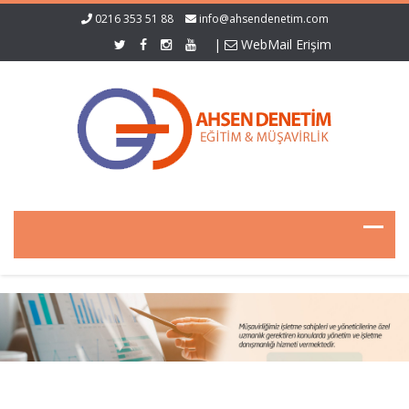
0216 353 51 88
info@ahsendenetim.com
|
WebMail Erişim