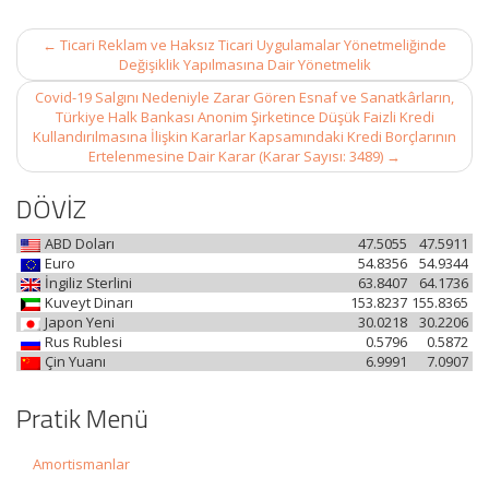
Post
←
Ticari Reklam ve Haksız Ticari Uygulamalar Yönetmeliğinde
navigation
Değişiklik Yapılmasına Dair Yönetmelik
Covid-19 Salgını Nedeniyle Zarar Gören Esnaf ve Sanatkârların,
Türkiye Halk Bankası Anonim Şirketince Düşük Faizli Kredi
Kullandırılmasına İlişkin Kararlar Kapsamındaki Kredi Borçlarının
Ertelenmesine Dair Karar (Karar Sayısı: 3489)
→
DÖVİZ
ABD Doları
47.5055
47.5911
Euro
54.8356
54.9344
İngiliz Sterlini
63.8407
64.1736
Kuveyt Dinarı
153.8237
155.8365
Japon Yeni
30.0218
30.2206
Rus Rublesi
0.5796
0.5872
Çin Yuanı
6.9991
7.0907
Pratik Menü
Amortismanlar