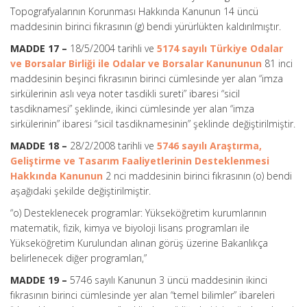
Topografyalarının Korunması Hakkında Kanunun 14 üncü
maddesinin birinci fıkrasının (g) bendi yürürlükten kaldırılmıştır.
MADDE 17 –
18/5/2004 tarihli ve
5174 sayılı Türkiye Odalar
ve Borsalar Birliği ile Odalar ve Borsalar Kanununun
81 inci
maddesinin beşinci fıkrasının birinci cümlesinde yer alan “imza
sirkülerinin aslı veya noter tasdikli sureti” ibaresi “sicil
tasdiknamesi” şeklinde, ikinci cümlesinde yer alan “imza
sirkülerinin” ibaresi “sicil tasdiknamesinin” şeklinde değiştirilmiştir.
MADDE 18 –
28/2/2008 tarihli ve
5746 sayılı Araştırma,
Geliştirme ve Tasarım Faaliyetlerinin Desteklenmesi
Hakkında Kanunun
2 nci maddesinin birinci fıkrasının (o) bendi
aşağıdaki şekilde değiştirilmiştir.
“o) Desteklenecek programlar: Yükseköğretim kurumlarının
matematik, fizik, kimya ve biyoloji lisans programları ile
Yükseköğretim Kurulundan alınan görüş üzerine Bakanlıkça
belirlenecek diğer programları,”
MADDE 19 –
5746 sayılı Kanunun 3 üncü maddesinin ikinci
fıkrasının birinci cümlesinde yer alan “temel bilimler” ibareleri