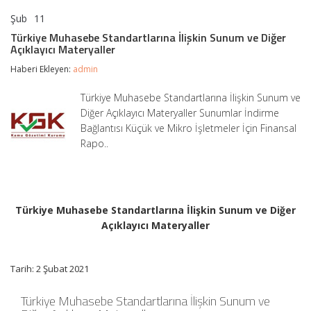
Şub
11
Türkiye
yorumlar kapalı
Muhasebe
Türkiye Muhasebe Standartlarına İlişkin Sunum ve Diğer
Standartlarına
Açıklayıcı Materyaller
İlişkin
Sunum
Haberi Ekleyen:
admin
ve
Diğer
Türkiye Muhasebe Standartlarına İlişkin Sunum ve
Açıklayıcı
Diğer Açıklayıcı Materyaller Sunumlar İndirme
Materyaller
için
Bağlantısı Küçük ve Mikro İşletmeler İçin Finansal
Rapo..
Türkiye Muhasebe Standartlarına İlişkin Sunum ve Diğer
Açıklayıcı Materyaller
Tarih: 2 Şubat 2021
Türkiye Muhasebe Standartlarına İlişkin Sunum ve