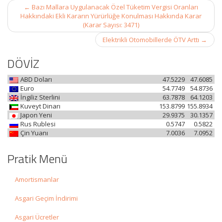
Post
←
Bazı Mallara Uygulanacak Özel Tüketim Vergisi Oranları
navigation
Hakkındaki Ekli Kararın Yürürlüğe Konulması Hakkında Karar
(Karar Sayısı: 3471)
Elektrikli Otomobillerde ÖTV Arttı
→
DÖVİZ
ABD Doları
47.5229
47.6085
Euro
54.7749
54.8736
İngiliz Sterlini
63.7878
64.1203
Kuveyt Dinarı
153.8799
155.8934
Japon Yeni
29.9375
30.1357
Rus Rublesi
0.5747
0.5822
Çin Yuanı
7.0036
7.0952
Pratik Menü
Amortismanlar
Asgari Geçim İndirimi
Asgari Ücretler