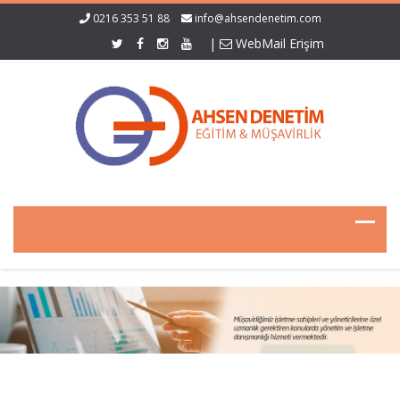
0216 353 51 88
info@ahsendenetim.com
|
WebMail Erişim