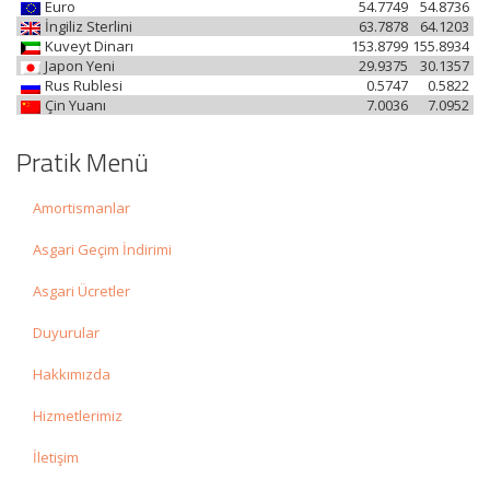
Euro
54.7749
54.8736
İngiliz Sterlini
63.7878
64.1203
Kuveyt Dinarı
153.8799
155.8934
Japon Yeni
29.9375
30.1357
Rus Rublesi
0.5747
0.5822
Çin Yuanı
7.0036
7.0952
Pratik Menü
Amortismanlar
Asgari Geçim İndirimi
Asgari Ücretler
Duyurular
Hakkımızda
Hizmetlerimiz
İletişim