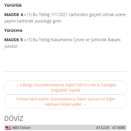
Yürürlük
MADDE 4 –
(1) Bu Tebliğ 1/1/2021 tarihinden geçerli olmak üzere
yayımı tarihinde yürürlüğe girer.
Yürütme
MADDE 5 –
(1) Bu Tebliğ hükümlerini Çevre ve Şehircilik Bakanı
yürütür.
Post
←
e-Belge Düzenlemelerine İlişkin 509 Sıra No.lu Tebliğde
navigation
Değişiklik Yapıldı
Türkiye Muhasebe Standartlarına İlişkin Sunum ve Diğer
Açıklayıcı Materyaller
→
DÖVİZ
ABD Doları
47.5229
47.6085