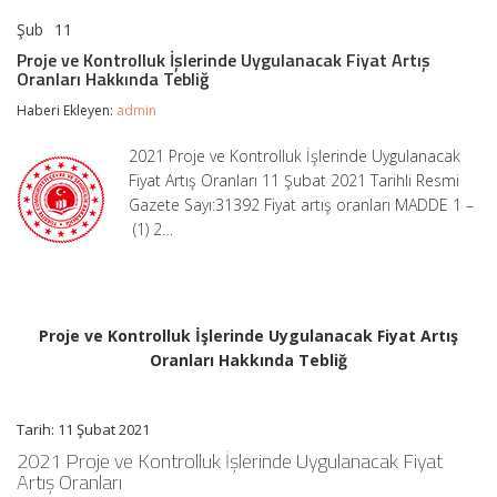
Şub
11
Proje
yorumlar kapalı
ve
Proje ve Kontrolluk İşlerinde Uygulanacak Fiyat Artış
Kontrolluk
Oranları Hakkında Tebliğ
İşlerinde
Uygulanacak
Haberi Ekleyen:
admin
Fiyat
Artış
2021 Proje ve Kontrolluk İşlerinde Uygulanacak
Oranları
Fiyat Artış Oranları 11 Şubat 2021 Tarihli Resmi
Hakkında
Tebliğ
Gazete Sayı:31392 Fiyat artış oranları MADDE 1 –
için
(1) 2…
Proje ve Kontrolluk İşlerinde Uygulanacak Fiyat Artış
Oranları Hakkında Tebliğ
Tarih: 11 Şubat 2021
2021 Proje ve Kontrolluk İşlerinde Uygulanacak Fiyat
Artış Oranları