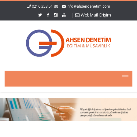
0216 353 51 88
info@ahsendenetim.com
|
WebMail Erişim