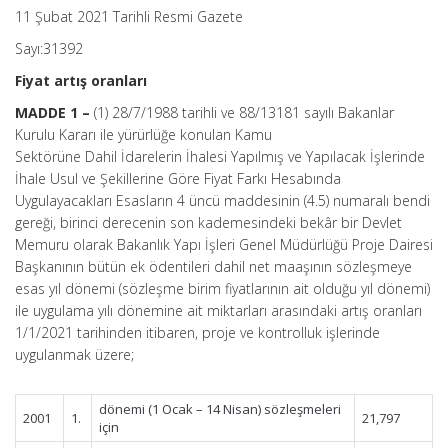
11 Şubat 2021 Tarihli Resmi Gazete
Sayı:31392
Fiyat artış oranları
MADDE 1 –
(1) 28/7/1988 tarihli ve 88/13181 sayılı Bakanlar
Kurulu Kararı ile yürürlüğe konulan Kamu
Sektörüne Dahil İdarelerin İhalesi Yapılmış ve Yapılacak İşlerinde
İhale Usul ve Şekillerine Göre Fiyat Farkı Hesabında
Uygulayacakları Esasların 4 üncü maddesinin (4.5) numaralı bendi
gereği, birinci derecenin son kademesindeki bekâr bir Devlet
Memuru olarak Bakanlık Yapı İşleri Genel Müdürlüğü Proje Dairesi
Başkanının bütün ek ödentileri dahil net maaşının sözleşmeye
esas yıl dönemi (sözleşme birim fiyatlarının ait olduğu yıl dönemi)
ile uygulama yılı dönemine ait miktarları arasındaki artış oranları
1/1/2021 tarihinden itibaren, proje ve kontrolluk işlerinde
uygulanmak üzere;
dönemi (1 Ocak – 14 Nisan) sözleşmeleri
2001
1.
21,797
için