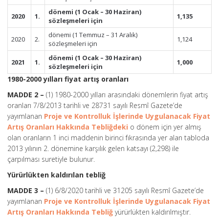
dönemi (1 Ocak – 30 Haziran)
2020
1.
1,135
sözleşmeleri için
dönemi (1 Temmuz – 31 Aralık)
2020
2.
1,124
sözleşmeleri için
dönemi (1 Ocak – 30 Haziran)
2021
1.
1,000
sözleşmeleri için
1980-2000 yılları fiyat artış oranları
MADDE 2 –
(1) 1980-2000 yılları arasındaki dönemlerin fiyat artış
oranları 7/8/2013 tarihli ve 28731 sayılı Resmî Gazete’de
yayımlanan
Proje ve Kontrolluk İşlerinde Uygulanacak Fiyat
Artış Oranları Hakkında Tebliğdeki
o dönem için yer almış
olan oranların 1 inci maddenin birinci fıkrasında yer alan tabloda
2013 yılının 2. dönemine karşılık gelen katsayı (2,298) ile
çarpılması suretiyle bulunur.
Yürürlükten kaldırılan tebliğ
MADDE 3 –
(1) 6/8/2020 tarihli ve 31205 sayılı Resmî Gazete’de
yayımlanan
Proje ve Kontrolluk İşlerinde Uygulanacak Fiyat
Artış Oranları Hakkında Tebliğ
yürürlükten kaldırılmıştır.