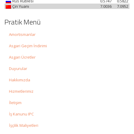
Rus Rublesi
0.5747
0.5822
Çin Yuanı
7.0036
7.0952
Pratik Menü
Amortismanlar
Asgari Geçim İndirimi
Asgari Ücretler
Duyurular
Hakkımızda
Hizmetlerimiz
İletişim
İş Kanunu IPC
İşçilik Maliyetleri