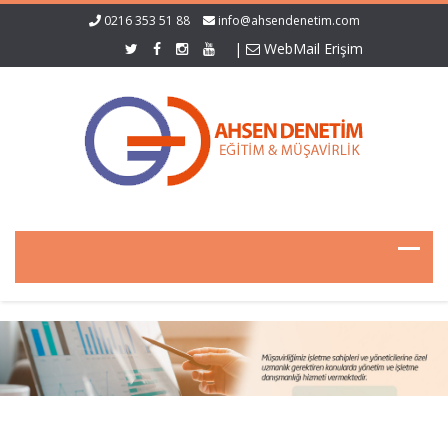
0216 353 51 88
info@ahsendenetim.com
|
WebMail Erişim