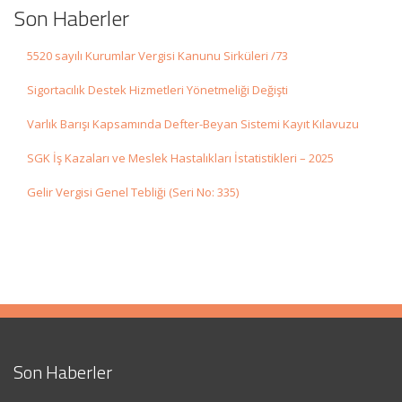
Son Haberler
5520 sayılı Kurumlar Vergisi Kanunu Sirküleri /73
Sigortacılık Destek Hizmetleri Yönetmeliği Değişti
Varlık Barışı Kapsamında Defter-Beyan Sistemi Kayıt Kılavuzu
SGK İş Kazaları ve Meslek Hastalıkları İstatistikleri – 2025
Gelir Vergisi Genel Tebliği (Seri No: 335)
Son Haberler