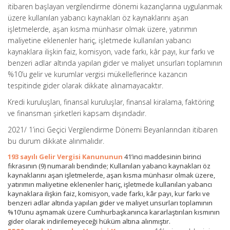
itibaren başlayan vergilendirme dönemi kazançlarına uygulanmak
üzere kullanılan yabancı kaynakları öz kaynaklarını aşan
işletmelerde, aşan kısma münhasır olmak üzere, yatırımın
maliyetine eklenenler hariç, işletmede kullanılan yabancı
kaynaklara ilişkin faiz, komisyon, vade farkı, kâr payı, kur farkı ve
benzeri adlar altında yapılan gider ve maliyet unsurları toplamının
%10’u gelir ve kurumlar vergisi mükelleflerince kazancın
tespitinde gider olarak dikkate alınamayacaktır.
Kredi kuruluşları, finansal kuruluşlar, finansal kiralama, faktöring
ve finansman şirketleri kapsam dışındadır.
2021/ 1’inci Geçici Vergilendirme Dönemi Beyanlarından itibaren
bu durum dikkate alınmalıdır.
193 sayılı Gelir Vergisi Kanununun
41’inci maddesinin birinci
fıkrasının (9) numaralı bendinde; Kullanılan yabancı kaynakları öz
kaynaklarını aşan işletmelerde, aşan kısma münhasır olmak üzere,
yatırımın maliyetine eklenenler hariç, işletmede kullanılan yabancı
kaynaklara ilişkin faiz, komisyon, vade farkı, kâr payı, kur farkı ve
benzeri adlar altında yapılan gider ve maliyet unsurları toplamının
%10’unu aşmamak üzere Cumhurbaşkanınca kararlaştırılan kısmının
gider olarak indirilemeyeceği hüküm altına alınmıştır.