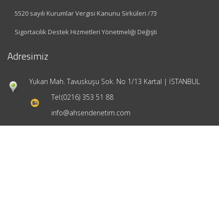
5520 sayılı Kurumlar Vergisi Kanunu Sirküleri /73
Sigortacılık Destek Hizmetleri Yönetmeliği Değişti
Adresimiz
Yukarı Mah. Tavuskuşu Sok. No 1/13 Kartal | İSTANBUL
Tel:
(0216) 353 51 88
info@ahsendenetim.com
Hızlı Menü
Ana Sayfa
Hakkımızda
Hizmetlerimiz
Güncel Mevzuat
İletişim