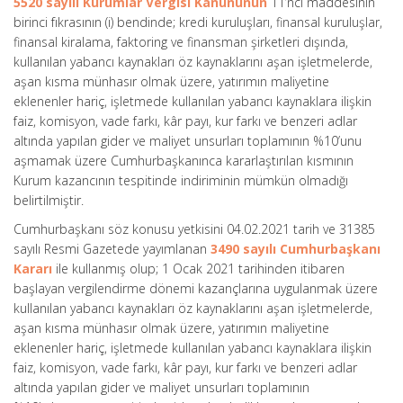
5520 sayılı Kurumlar Vergisi Kanununun
11’nci maddesinin
birinci fıkrasının (i) bendinde; kredi kuruluşları, finansal kuruluşlar,
finansal kiralama, faktoring ve finansman şirketleri dışında,
kullanılan yabancı kaynakları öz kaynaklarını aşan işletmelerde,
aşan kısma münhasır olmak üzere, yatırımın maliyetine
eklenenler hariç, işletmede kullanılan yabancı kaynaklara ilişkin
faiz, komisyon, vade farkı, kâr payı, kur farkı ve benzeri adlar
altında yapılan gider ve maliyet unsurları toplamının %10’unu
aşmamak üzere Cumhurbaşkanınca kararlaştırılan kısmının
Kurum kazancının tespitinde indiriminin mümkün olmadığı
belirtilmiştir.
Cumhurbaşkanı söz konusu yetkisini 04.02.2021 tarih ve 31385
sayılı Resmi Gazetede yayımlanan
3490 sayılı Cumhurbaşkanı
Kararı
ile kullanmış olup; 1 Ocak 2021 tarihinden itibaren
başlayan vergilendirme dönemi kazançlarına uygulanmak üzere
kullanılan yabancı kaynakları öz kaynaklarını aşan işletmelerde,
aşan kısma münhasır olmak üzere, yatırımın maliyetine
eklenenler hariç, işletmede kullanılan yabancı kaynaklara ilişkin
faiz, komisyon, vade farkı, kâr payı, kur farkı ve benzeri adlar
altında yapılan gider ve maliyet unsurları toplamının