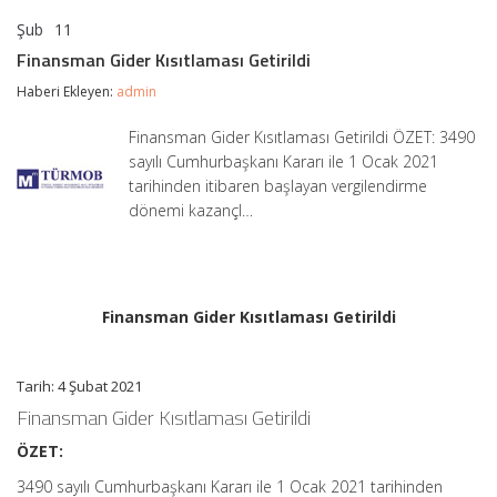
Şub
11
Finansman
yorumlar kapalı
Gider
Finansman Gider Kısıtlaması Getirildi
Kısıtlaması
Getirildi
Haberi Ekleyen:
admin
için
Finansman Gider Kısıtlaması Getirildi ÖZET: 3490
sayılı Cumhurbaşkanı Kararı ile 1 Ocak 2021
tarihinden itibaren başlayan vergilendirme
dönemi kazançl…
Finansman Gider Kısıtlaması Getirildi
Tarih: 4 Şubat 2021
Finansman Gider Kısıtlaması Getirildi
ÖZET:
3490 sayılı Cumhurbaşkanı Kararı ile 1 Ocak 2021 tarihinden