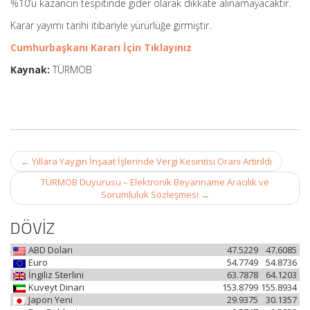
%10’u kazancın tespitinde gider olarak dikkate alınamayacaktır.
Karar yayımı tarihi itibariyle yürürlüğe girmiştir.
Cumhurbaşkanı Kararı İçin Tıklayınız
Kaynak:
TÜRMOB
Post
←
Yıllara Yaygın İnşaat İşlerinde Vergi Kesintisi Oranı Artırıldı
navigation
TÜRMOB Duyurusu – Elektronik Beyanname Aracılık ve
Sorumluluk Sözleşmesi
→
DÖVİZ
ABD Doları
47.5229
47.6085
Euro
54.7749
54.8736
İngiliz Sterlini
63.7878
64.1203
Kuveyt Dinarı
153.8799
155.8934
Japon Yeni
29.9375
30.1357