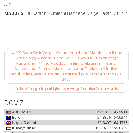
girer.
MADDE 5
– Bu Karar hükümlerini Hazine ve Maliye Bakanı yürütür.
Post
←
193 Sayılı Gelir Vergisi Kanununun 41 inci Maddesinin Birinci
navigation
Fıkrasının (9) Numaralı Bendi ile 5520 Sayılı Kurumlar Vergisi
Kanununun 11 inci Maddesinin Birinci Fıkrasının (i) Bendi
Kapsamında Gider ve Maliyet Unsurları Toplamının İndirimi
Kabul Edilmeyecek Kısmının Tespitine İlişkin Karar (Karar Sayısı:
3490)
Yıllara Yaygın İnşaat İşlerinde Vergi Kesintisi Oranı Artırıldı
→
DÖVİZ
ABD Doları
47.5055
47.5911
Euro
54.8356
54.9344
İngiliz Sterlini
63.8407
64.1736
Kuveyt Dinarı
153.8237
155.8365