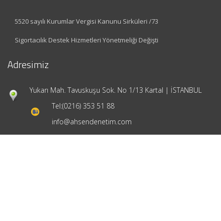
5520 sayılı Kurumlar Vergisi Kanunu Sirküleri /73
Sigortacılık Destek Hizmetleri Yönetmeliği Değişti
Adresimiz
Yukarı Mah. Tavuskuşu Sok. No 1/13 Kartal | İSTANBUL
Tel:
(0216) 353 51 88
info@ahsendenetim.com
Hızlı Menü
Ana Sayfa
Hakkımızda
Hizmetlerimiz
Güncel Mevzuat
İletişim