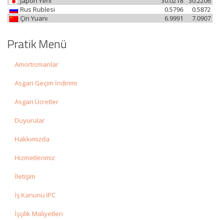
Japon Yeni
30.0218
30.2206
Rus Rublesi
0.5796
0.5872
Çin Yuanı
6.9991
7.0907
Pratik Menü
Amortismanlar
Asgari Geçim İndirimi
Asgari Ücretler
Duyurular
Hakkımızda
Hizmetlerimiz
İletişim
İş Kanunu IPC
İşçilik Maliyetleri