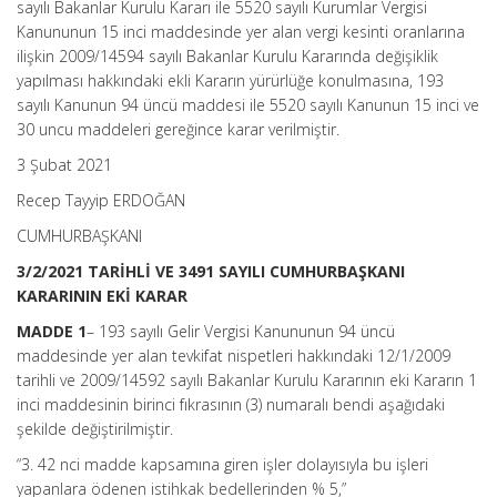
sayılı Bakanlar Kurulu Kararı ile 5520 sayılı Kurumlar Vergisi
İlişkin
Kanununun 15 inci maddesinde yer alan vergi kesinti oranlarına
2009/14594
Sayılı
ilişkin 2009/14594 sayılı Bakanlar Kurulu Kararında değişiklik
Bakanlar
yapılması hakkındaki ekli Kararın yürürlüğe konulmasına, 193
Kurulu
sayılı Kanunun 94 üncü maddesi ile 5520 sayılı Kanunun 15 inci ve
Kararında
30 uncu maddeleri gereğince karar verilmiştir.
Değişiklik
Yapılması
3 Şubat 2021
Hakkında
Karar
Recep Tayyip ERDOĞAN
(Karar
Sayısı:
CUMHURBAŞKANI
3491)
için
3/2/2021 TARİHLİ VE 3491 SAYILI CUMHURBAŞKANI
KARARININ EKİ KARAR
MADDE 1
– 193 sayılı Gelir Vergisi Kanununun 94 üncü
maddesinde yer alan tevkifat nispetleri hakkındaki 12/1/2009
tarihli ve 2009/14592 sayılı Bakanlar Kurulu Kararının eki Kararın 1
inci maddesinin birinci fıkrasının (3) numaralı bendi aşağıdaki
şekilde değiştirilmiştir.
“3. 42 nci madde kapsamına giren işler dolayısıyla bu işleri
yapanlara ödenen istihkak bedellerinden % 5,”