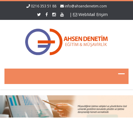
0216 353 51 88
info@ahsendenetim.com
|
WebMail Erişim