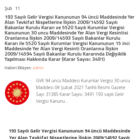
Şub
11
193
yorumlar kapalı
Sayılı
193 Sayılı Gelir Vergisi Kanununun 94 üncü Maddesinde Yer
Gelir
Alan Tevkifat Nispetlerine İlişkin 2009/14592 Sayılı
Vergisi
Bakanlar Kurulu Kararı ve 5520 Sayılı Kurumlar Vergisi
Kanununun
Kanununun 30 uncu Maddesinde Yer Alan Vergi Kesintisi
94
Oranlarına İlişkin 2009/14593 Sayılı Bakanlar Kurulu
üncü
Kararı ile 5520 Sayılı Kurumlar Vergisi Kanununun 15 inci
Maddesinde
Maddesinde Yer Alan Vergi Kesinti Oranlarına İlişkin
Yer
2009/14594 Sayılı Bakanlar Kurulu Kararında Değişiklik
Alan
Yapılması Hakkında Karar (Karar Sayısı: 3491)
Tevkifat
Nispetlerine
Haberi Ekleyen:
admin
İlişkin
2009/14592
GVK 94 üncü Maddesi Kurumlar Vergisi 30 uncu
Sayılı
Maddesi 04 Şubat 2021 Tarihli Resmi Gazete
Bakanlar
Kurulu
Sayı: 31385 Karar Sayısı: 3491 193 sayılı Gelir
Kararı
Vergisi Kanunu…
ve
5520
Sayılı
Kurumlar
Vergisi
Kanununun
193 Sayılı Gelir Vergisi Kanununun 94 üncü Maddesinde
30
Yer Alan Tevkifat Nispetlerine İlişkin 2009/14592 Sayılı