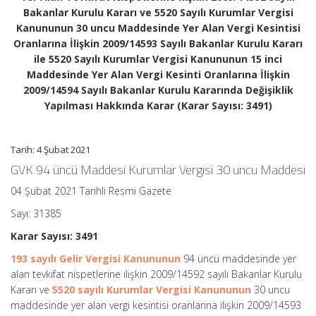
uncu
Bakanlar Kurulu Kararı ve 5520 Sayılı Kurumlar Vergisi
Maddesinde
Yer
Kanununun 30 uncu Maddesinde Yer Alan Vergi Kesintisi
Alan
Oranlarına İlişkin 2009/14593 Sayılı Bakanlar Kurulu Kararı
Vergi
ile 5520 Sayılı Kurumlar Vergisi Kanununun 15 inci
Kesintisi
Maddesinde Yer Alan Vergi Kesinti Oranlarına İlişkin
Oranlarına
İlişkin
2009/14594 Sayılı Bakanlar Kurulu Kararında Değişiklik
2009/14593
Yapılması Hakkında Karar (Karar Sayısı: 3491)
Sayılı
Bakanlar
Kurulu
Kararı
Tarih: 4 Şubat 2021
ile
GVK 94 üncü Maddesi Kurumlar Vergisi 30 uncu Maddesi
5520
Sayılı
04 Şubat 2021 Tarihli Resmi Gazete
Kurumlar
Vergisi
Sayı: 31385
Kanununun
15
Karar Sayısı: 3491
inci
Maddesinde
193 sayılı Gelir Vergisi Kanununun
94 üncü maddesinde yer
Yer
alan tevkifat nispetlerine ilişkin 2009/14592 sayılı Bakanlar Kurulu
Alan
Kararı ve
5520 sayılı Kurumlar Vergisi Kanununun
30 uncu
Vergi
Kesinti
maddesinde yer alan vergi kesintisi oranlarına ilişkin 2009/14593
Oranlarına