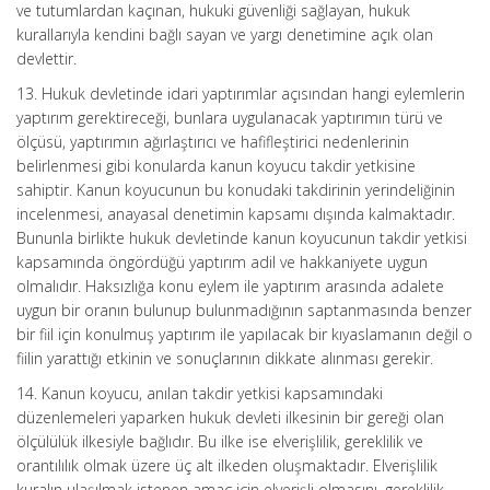
ve tutumlardan kaçınan, hukuki güvenliği sağlayan, hukuk
kurallarıyla kendini bağlı sayan ve yargı denetimine açık olan
devlettir.
13. Hukuk devletinde idari yaptırımlar açısından hangi eylemlerin
yaptırım gerektireceği, bunlara uygulanacak yaptırımın türü ve
ölçüsü, yaptırımın ağırlaştırıcı ve hafifleştirici nedenlerinin
belirlenmesi gibi konularda kanun koyucu takdir yetkisine
sahiptir. Kanun koyucunun bu konudaki takdirinin yerindeliğinin
incelenmesi, anayasal denetimin kapsamı dışında kalmaktadır.
Bununla birlikte hukuk devletinde kanun koyucunun takdir yetkisi
kapsamında öngördüğü yaptırım adil ve hakkaniyete uygun
olmalıdır. Haksızlığa konu eylem ile yaptırım arasında adalete
uygun bir oranın bulunup bulunmadığının saptanmasında benzer
bir fiil için konulmuş yaptırım ile yapılacak bir kıyaslamanın değil o
fiilin yarattığı etkinin ve sonuçlarının dikkate alınması gerekir.
14. Kanun koyucu, anılan takdir yetkisi kapsamındaki
düzenlemeleri yaparken hukuk devleti ilkesinin bir gereği olan
ölçülülük ilkesiyle bağlıdır. Bu ilke ise elverişlilik, gereklilik ve
orantılılık olmak üzere üç alt ilkeden oluşmaktadır. Elverişlilik
kuralın ulaşılmak istenen amaç için elverişli olmasını, gereklilik