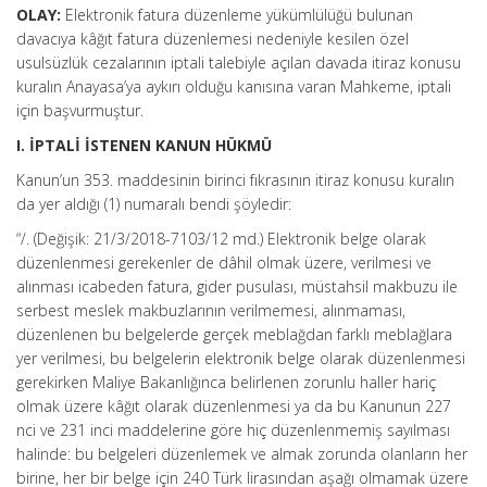
OLAY:
Elektronik fatura düzenleme yükümlülüğü bulunan
davacıya kâğıt fatura düzenlemesi nedeniyle kesilen özel
usulsüzlük cezalarının iptali talebiyle açılan davada itiraz konusu
kuralın Anayasa’ya aykırı olduğu kanısına varan Mahkeme, iptali
için başvurmuştur.
I. İPTALİ İSTENEN KANUN HÜKMÜ
Kanun’un 353. maddesinin birinci fıkrasının itiraz konusu kuralın
da yer aldığı (1) numaralı bendi şöyledir:
“/. (Değişik: 21/3/2018-7103/12 md.) Elektronik belge olarak
düzenlenmesi gerekenler de dâhil olmak üzere, verilmesi ve
alınması icabeden fatura, gider pusulası, müstahsil makbuzu ile
serbest meslek makbuzlarının verilmemesi, alınmaması,
düzenlenen bu belgelerde gerçek meblağdan farklı meblağlara
yer verilmesi, bu belgelerin elektronik belge olarak düzenlenmesi
gerekirken Maliye Bakanlığınca belirlenen zorunlu haller hariç
olmak üzere kâğıt olarak düzenlenmesi ya da bu Kanunun 227
nci ve 231 inci maddelerine göre hiç düzenlenmemiş sayılması
halinde: bu belgeleri düzenlemek ve almak zorunda olanların her
birine, her bir belge için 240 Türk lirasından aşağı olmamak üzere