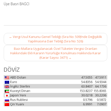
Üye Basri BAĞCI
Post
←
Vergi Usul Kanunu Genel Tebliği (Sıra No: 509)’nde Değişiklik
navigation
Yapılmasına Dair Tebliğ (Sıra No: 526)
Bazı Mallara Uygulanacak Özel Tüketim Vergisi Oranları
Hakkındaki Ekli Kararın Yürürlüğe Konulması Hakkında Karar
(Karar Sayısı: 3471)
→
DÖVİZ
ABD Doları
47.5055
47.5911
Euro
54.8356
54.9344
İngiliz Sterlini
63.8407
64.1736
Kuveyt Dinarı
153.8237
155.8365
Japon Yeni
30.0218
30.2206
Rus Rublesi
0.5796
0.5872
Çin Yuanı
6.9991
7.0907