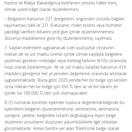
Hazine ve Maliye Bakanlığınca belirlenen zorunlu hâller hariç
olmak üzere kâğıt olarak düzenlenmesi.
– Belgelerin Kanun’un 227. (belgelerin, öngörülen zorunlu bilgileri
taşımaması hâli) ve 231. (Faturanın, malın teslimi veya hizmetin
yapıldığı tarihten itibaren yedi gün içinde düzenlenmemesi
durumu) maddelerine göre hiç düzenlenmemiş sayılması.
7. Sayılan eylemlere uygulanacak özel usulsüzlük cezasının
miktarı alt ve üst maktu sınırlar içinde olmak kaydıyla belgelere
yazılması gereken meblağın veya meblağ farkının %10’u oranında
nispi olarak belirlenmiştir. Alt ve üst maktu tutarlar Kanun’un 414.
maddesi gereğince her yıl yeniden değerleme oranında artırılarak
uygulanmaktadır, Buna göre 2020 yılında her bir belge için kesilen
ceza miktarı her bir belge için 350 TL’den az ve bir takvim yılı
içinde ise 180.000 TL’den çok olamayacaktır.
8. (1) numaralı bentteki eylemler topluca değerlendirildiğinde bu
eylemlerin belgenin düzenlenmesine, verilmesine, alınmasına,
içeriğine, şekline, belgedeki tutarın doğruluğuna ilişkin belge
düzeninin unsurlarını oluşturan yükümlülüklerle ilgili oldukları
görülmektedir. Anılan bentte yer alan “Elektronik belge olarak