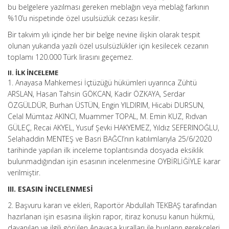
bu belgelere yazılması gereken meblağın veya meblağ farkının
%10’u nispetinde özel usulsüzlük cezası kesilir.
Bir takvim yılı içinde her bir belge nevine ilişkin olarak tespit
olunan yukarıda yazılı özel usulsüzlükler için kesilecek cezanın
toplamı 120.000 Türk lirasını geçemez.
II. İLK İNCELEME
1. Anayasa Mahkemesi İçtüzüğü hükümleri uyarınca Zühtü
ARSLAN, Hasan Tahsin GÖKCAN, Kadir ÖZKAYA, Serdar
ÖZGÜLDÜR, Burhan ÜSTÜN, Engin YILDIRIM, Hicabi DURSUN,
Celal Mümtaz AKINCI, Muammer TOPAL, M. Emin KUZ, Rıdvan
GÜLEÇ, Recai AKYEL, Yusuf Şevki HAKYEMEZ, Yıldız SEFERlNOĞLU,
Selahaddin MENTEŞ ve Basri BAĞCI’nın katılımlarıyla 25/6/2020
tarihinde yapılan ilk inceleme toplantısında dosyada eksiklik
bulunmadığından işin esasının incelenmesine OYBİRLİĞİYLE karar
verilmiştir.
III. ESASIN İNCELENMESİ
2. Başvuru kararı ve ekleri, Raportör Abdullah TEKBAŞ tarafından
hazırlanan işin esasına ilişkin rapor, itiraz konusu kanun hükmü,
dayanılan ve ilgili görülen Anayasa kuralları ile bunların gerekçeleri