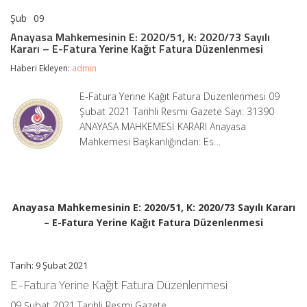
Şub
09
Anayasa
yorumlar kapalı
Mahkemesinin
Anayasa Mahkemesinin E: 2020/51, K: 2020/73 Sayılı
E:
Kararı – E-Fatura Yerine Kağıt Fatura Düzenlenmesi
2020/51,
K:
Haberi Ekleyen:
admin
2020/73
Sayılı
E-Fatura Yerine Kağıt Fatura Düzenlenmesi 09
Kararı
Şubat 2021 Tarihli Resmi Gazete Sayı: 31390
–
E-
ANAYASA MAHKEMESİ KARARI Anayasa
Fatura
Mahkemesi Başkanlığından: Es…
Yerine
Kağıt
Fatura
Düzenlenmesi
için
Anayasa Mahkemesinin E: 2020/51, K: 2020/73 Sayılı Kararı
– E-Fatura Yerine Kağıt Fatura Düzenlenmesi
Tarih: 9 Şubat 2021
E-Fatura Yerine Kağıt Fatura Düzenlenmesi
09 Şubat 2021 Tarihli Resmi Gazete