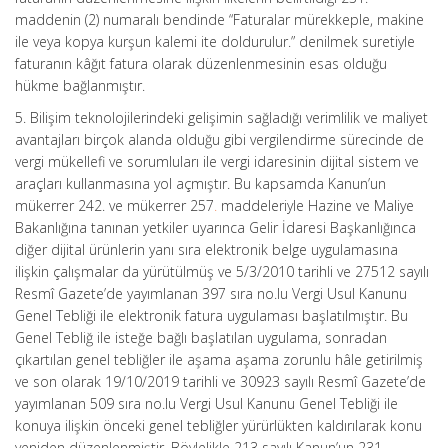
maddenin (2) numaralı bendinde “Faturalar mürekkeple, makine
ile veya kopya kurşun kalemi ite doldurulur.” denilmek suretiyle
faturanın kâğıt fatura olarak düzenlenmesinin esas olduğu
hükme bağlanmıştır.
5. Bilişim teknolojilerindeki gelişimin sağladığı verimlilik ve maliyet
avantajları birçok alanda olduğu gibi vergilendirme sürecinde de
vergi mükellefi ve sorumluları ile vergi idaresinin dijital sistem ve
araçları kullanmasına yol açmıştır. Bu kapsamda Kanun’un
mükerrer 242. ve mükerrer 257
.
maddeleriyle Hazine ve Maliye
Bakanlığına tanınan yetkiler uyarınca Gelir İdaresi Başkanlığınca
diğer dijital ürünlerin yanı sıra elektronik belge uygulamasına
ilişkin çalışmalar da yürütülmüş ve 5/3/2010 tarihli ve 27512 sayılı
Resmî Gazete’de yayımlanan 397 sıra no.lu Vergi Usul Kanunu
Genel Tebliği ile elektronik fatura uygulaması başlatılmıştır. Bu
Genel Tebliğ ile isteğe bağlı başlatılan uygulama, sonradan
çıkartılan genel tebliğler ile aşama aşama zorunlu hâle getirilmiş
ve son olarak 19/10/2019 tarihli ve 30923 sayılı Resmî Gazete’de
yayımlanan 509 sıra no.lu Vergi Usul Kanunu Genel Tebliği ile
konuya ilişkin önceki genel tebliğler yürürlükten kaldırılarak konu
yeniden düzenlenmiştir. Böylelikle 213 sayılı Kanun’un 231.