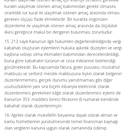
kuralın ulaşılmak istenen amaç bakımından gerekli olmasını,
orantılılık ise kural ile ulaşılmak istenen amaç arasında olması
gereken ölçüyü İfade etmektedir. Bir kuralda öngörülen
düzenleme ile ulaşılmak istenen amaç arasında da ölçülülük
ilkesi gereğince makul bir dengenin bulunması zorunludur.
15. 213 sayılı Kanun’un ilgili hükümleri değerlendirildiğinde vergi
kabahati oluşturan eylemlerin hukuka aykırılık düzeyleri ve vergi
kaybına sebep olma ihtimalleri bakımından derecelendirildiği,
buna göre kabahatin türünün ve ceza miktarının belirlendiği
görülmektedir. Bu kapsamda fatura, gider pusulası, müstahsil
makbuzu ve serbest meslek makbuzuna ilişkin olarak belgenin
düzenlenmemesi, gerçek durumu yansıtmaması gibi diğer
usulsüzlüklerin yanı sıra biçimi itibarıyla elektronik olarak
düzenlenmesi gerekirken kâğıt olarak düzenlenmesi eylemi de
Kanun’un 353. maddesi birinci fıkrasının (l) numaralı bendinde
kabahat olarak düzenlenmiştir.
16. Ağırlıklı olarak mükellefin beyanına dayalı olarak alman ve
kamu hizmetlerinin yürütülmesinde temel finansman kaynağı
olan vergilerin kanuna uygun olarak zamanında ödenip