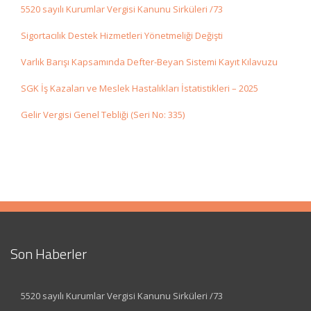
5520 sayılı Kurumlar Vergisi Kanunu Sirküleri /73
Sigortacılık Destek Hizmetleri Yönetmeliği Değişti
Varlık Barışı Kapsamında Defter-Beyan Sistemi Kayıt Kılavuzu
SGK İş Kazaları ve Meslek Hastalıkları İstatistikleri – 2025
Gelir Vergisi Genel Tebliği (Seri No: 335)
Son Haberler
5520 sayılı Kurumlar Vergisi Kanunu Sirküleri /73