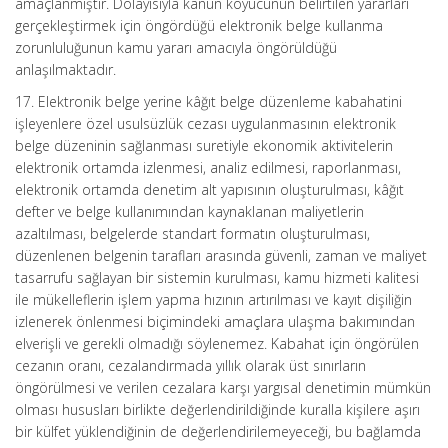
amaçlanmıştır. Dolayısıyla kanun koyucunun belirtilen yararları
gerçekleştirmek için öngördüğü elektronik belge kullanma
zorunluluğunun kamu yararı amacıyla öngörüldüğü
anlaşılmaktadır.
17. Elektronik belge yerine kâğıt belge düzenleme kabahatini
işleyenlere özel usulsüzlük cezası uygulanmasının elektronik
belge düzeninin sağlanması suretiyle ekonomik aktivitelerin
elektronik ortamda izlenmesi, analiz edilmesi, raporlanması,
elektronik ortamda denetim alt yapısının oluşturulması, kâğıt
defter ve belge kullanımından kaynaklanan maliyetlerin
azaltılması, belgelerde standart formatın oluşturulması,
düzenlenen belgenin tarafları arasında güvenli, zaman ve maliyet
tasarrufu sağlayan bir sistemin kurulması, kamu hizmeti kalitesi
ile mükelleflerin işlem yapma hızının artırılması ve kayıt dişiliğin
izlenerek önlenmesi biçimindeki amaçlara ulaşma bakımından
elverişli ve gerekli olmadığı söylenemez. Kabahat için öngörülen
cezanın oranı, cezalandırmada yıllık olarak üst sınırların
öngörülmesi ve verilen cezalara karşı yargısal denetimin mümkün
olması hususları birlikte değerlendirildiğinde kuralla kişilere aşırı
bir külfet yüklendiğinin de değerlendirilemeyeceği, bu bağlamda