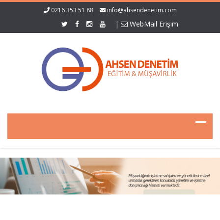
0216 353 51 88
info@ahsendenetim.com
|
WebMail Erişim