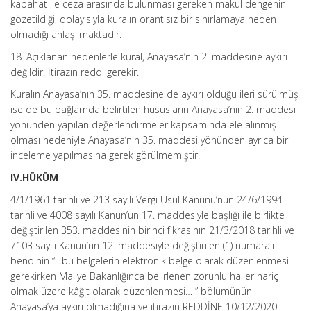
kabahat ile ceza arasında bulunması gereken makul dengenin
gözetildiği, dolayısıyla kuralın orantısız bir sınırlamaya neden
olmadığı anlaşılmaktadır.
18. Açıklanan nedenlerle kural, Anayasa’nın 2. maddesine aykırı
değildir. İtirazın reddi gerekir.
Kuralın Anayasa’nın 35. maddesine de aykırı olduğu ileri sürülmüş
ise de bu bağlamda belirtilen hususların Anayasa’nın 2. maddesi
yönünden yapılan değerlendirmeler kapsamında ele alınmış
olması nedeniyle Anayasa’nın 35. maddesi yönünden ayrıca bir
inceleme yapılmasına gerek görülmemiştir.
IV.HÜKÜM
4/1/1961 tarihli ve 213 sayılı Vergi Usul Kanunu’nun 24/6/1994
tarihli ve 4008 sayılı Kanun’un 17. maddesiyle başlığı ile birlikte
değiştirilen 353. maddesinin birinci fıkrasının 21/3/2018 tarihli ve
7103 sayılı Kanun’un 12. maddesiyle değiştirilen (1) numaralı
bendinin “…bu belgelerin elektronik belge olarak düzenlenmesi
gerekirken Maliye Bakanlığınca belirlenen zorunlu haller hariç
olmak üzere kâğıt olarak düzenlenmesi… ” bölümünün
Anayasa’ya aykırı olmadığına ve itirazın REDDİNE 10/12/2020