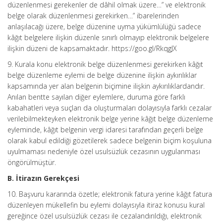
düzenlenmesi gerekenler de dâhil olmak üzere…” ve elektronik
belge olarak düzenlenmesi gerekirken…” ibarelerinden
anlaşılacağı üzere, belge düzenine uyma yükümlülüğü sadece
kâğıt belgelere ilişkin düzenle sınırlı olmayıp elektronik belgelere
ilişkin düzeni de kapsamaktadır. https://goo.gl/RkqgJX
9. Kurala konu elektronik belge düzenlenmesi gerekirken kâğıt
belge düzenleme eylemi de belge düzenine ilişkin aykırılıklar
kapsamında yer alan belgenin biçimine ilişkin aykırılıklardandır.
Anılan bentte sayılan diğer eylemlere, duruma göre farklı
kabahatleri veya suçları da oluşturmaları dolayısıyla farklı cezalar
verilebilmekteyken elektronik belge yerine kâğıt belge düzenleme
eyleminde, kâğıt belgenin vergi idaresi tarafından geçerli belge
olarak kabul edildiği gözetilerek sadece belgenin biçim koşuluna
uyulmaması nedeniyle özel usulsüzlük cezasının uygulanması
öngörülmüştür.
B. İtirazın Gerekçesi
10. Başvuru kararında özetle; elektronik fatura yerine kâğıt fatura
düzenleyen mükellefin bu eylemi dolayısıyla itiraz konusu kural
gereğince özel usulsüzlük cezası ile cezalandırıldığı, elektronik