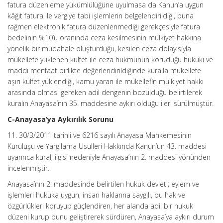
fatura düzenleme yükümlülüğüne uyulmasa da Kanun’a uygun
kâğıt fatura ile vergiye tabi işlemlerin belgelendirildiği, buna
rağmen elektronik fatura düzenlenmediği gerekçesiyle fatura
bedelinin %10’u oranında ceza kesilmesinin mülkiyet hakkına
yönelik bir müdahale oluşturduğu, kesilen ceza dolayısıyla
mükellefe yüklenen külfet ile ceza hükmünün koruduğu hukuki ve
maddi menfaat birlikte değerlendirildiğinde kuralla mükellefe
aşırı külfet yüklendiği, kamu yararı ile mükellefin mülkiyet hakkı
arasında olması gereken adil dengenin bozulduğu belirtilerek
kuralın Anayasa’nın 35. maddesine aykırı olduğu ileri sürülmüştür.
C-Anayasa’ya Aykırılık Sorunu
11. 30/3/2011 tarihli ve 6216 sayılı Anayasa Mahkemesinin
Kuruluşu ve Yargılama Usulleri Hakkında Kanun’un 43. maddesi
uyarınca kural, ilgisi nedeniyle Anayasa’nın 2. maddesi yönünden
incelenmiştir.
Anayasa’nın 2. maddesinde belirtilen hukuk devleti; eylem ve
işlemleri hukuka uygun, insan haklarına saygılı, bu hak ve
özgürlükleri koruyup güçlendiren, her alanda adil bir hukuk
düzeni kurup bunu geliştirerek sürdüren, Anayasa’ya aykırı durum