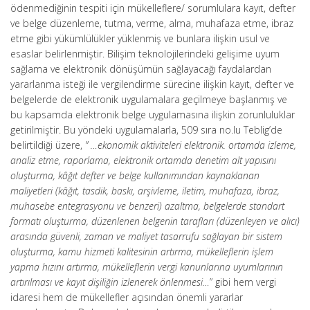
ödenmediğinin tespiti için mükelleflere/ sorumlulara kayıt, defter
ve belge düzenleme, tutma, verme, alma, muhafaza etme, ibraz
etme gibi yükümlülükler yüklenmiş ve bunlara ilişkin usul ve
esaslar belirlenmiştir. Bilişim teknolojilerindeki gelişime uyum
sağlama ve elektronik dönüşümün sağlayacağı faydalardan
yararlanma isteği ile vergilendirme sürecine ilişkin kayıt, defter ve
belgelerde de elektronik uygulamalara geçilmeye başlanmış ve
bu kapsamda elektronik belge uygulamasına ilişkin zorunluluklar
getirilmiştir. Bu yöndeki uygulamalarla, 509 sıra no.lu Teblig’de
belirtildiği üzere,
” …ekonomik aktiviteleri elektronik. ortamda izleme,
analiz etme, raporlama, elektronik ortamda denetim alt yapısını
oluşturma, kâğıt defter ve belge kullanımından kaynaklanan
maliyetleri (kâğıt, tasdik, baskı, arşivleme, iletim, muhafaza, ibraz,
muhasebe entegrasyonu ve benzeri) azaltma, belgelerde standart
formatı oluşturma, düzenlenen belgenin tarafları (düzenleyen ve alıcı)
arasında güvenli, zaman ve maliyet tasarrufu sağlayan bir sistem
oluşturma, kamu hizmeti kalitesinin artırma, mükelleflerin işlem
yapma hızını artırma, mükelleflerin vergi kanunlarına uyumlarının
artırılması ve kayıt dişiliğin izlenerek önlenmesi…
” gibi hem vergi
idaresi hem de mükellefler açısından önemli yararlar