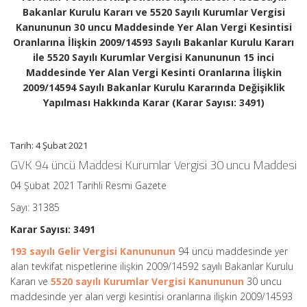
uncu
Bakanlar Kurulu Kararı ve 5520 Sayılı Kurumlar Vergisi
Maddesinde
Yer
Kanununun 30 uncu Maddesinde Yer Alan Vergi Kesintisi
Alan
Oranlarına İlişkin 2009/14593 Sayılı Bakanlar Kurulu Kararı
Vergi
ile 5520 Sayılı Kurumlar Vergisi Kanununun 15 inci
Kesintisi
Maddesinde Yer Alan Vergi Kesinti Oranlarına İlişkin
Oranlarına
İlişkin
2009/14594 Sayılı Bakanlar Kurulu Kararında Değişiklik
2009/14593
Yapılması Hakkında Karar (Karar Sayısı: 3491)
Sayılı
Bakanlar
Kurulu
Kararı
Tarih: 4 Şubat 2021
ile
GVK 94 üncü Maddesi Kurumlar Vergisi 30 uncu Maddesi
5520
Sayılı
04 Şubat 2021 Tarihli Resmi Gazete
Kurumlar
Vergisi
Sayı: 31385
Kanununun
15
Karar Sayısı: 3491
inci
Maddesinde
193 sayılı Gelir Vergisi Kanununun
94 üncü maddesinde yer
Yer
alan tevkifat nispetlerine ilişkin 2009/14592 sayılı Bakanlar Kurulu
Alan
Kararı ve
5520 sayılı Kurumlar Vergisi Kanununun
30 uncu
Vergi
Kesinti
maddesinde yer alan vergi kesintisi oranlarına ilişkin 2009/14593
Oranlarına