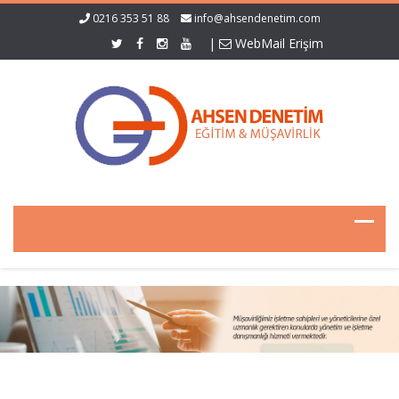
0216 353 51 88
info@ahsendenetim.com
|
WebMail Erişim