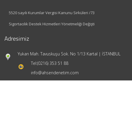
5520 sayılı Kurumlar Vergisi Kanunu Sirküleri /73
Sigortacılık Destek Hizmetleri Yönetmeliği Değişti
Adresimiz
Yukarı Mah. Tavuskuşu Sok. No 1/13 Kartal | İSTANBUL
Tel:
(0216) 353 51 88
info@ahsendenetim.com
Hızlı Menü
Ana Sayfa
Hakkımızda
Hizmetlerimiz
Güncel Mevzuat
İletişim