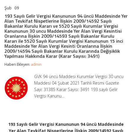
Şub
09
193
yorumlar kapalı
Sayılı
193 Sayılı Gelir Vergisi Kanununun 94 üncü Maddesinde Yer
Gelir
Alan Tevkifat Nispetlerine İlişkin 2009/14592 Sayılı
Vergisi
Bakanlar Kurulu Kararı ve 5520 Sayılı Kurumlar Vergisi
Kanununun
Kanununun 30 uncu Maddesinde Yer Alan Vergi Kesintisi
94
Oranlarına İlişkin 2009/14593 Sayılı Bakanlar Kurulu
üncü
Kararı ile 5520 Sayılı Kurumlar Vergisi Kanununun 15 inci
Maddesinde
Maddesinde Yer Alan Vergi Kesinti Oranlarına İlişkin
Yer
2009/14594 Sayılı Bakanlar Kurulu Kararında Değişiklik
Alan
Yapılması Hakkında Karar (Karar Sayısı: 3491)
Tevkifat
Nispetlerine
Haberi Ekleyen:
admin
İlişkin
2009/14592
GVK 94 üncü Maddesi Kurumlar Vergisi 30 uncu
Sayılı
Maddesi 04 Şubat 2021 Tarihli Resmi Gazete
Bakanlar
Kurulu
Sayı: 31385 Karar Sayısı: 3491 193 sayılı Gelir
Kararı
Vergisi Kanunu…
ve
5520
Sayılı
Kurumlar
Vergisi
Kanununun
193 Sayılı Gelir Vergisi Kanununun 94 üncü Maddesinde
30
Yer Alan Tevkifat Nispetlerine İlişkin 2009/14592 Sayılı