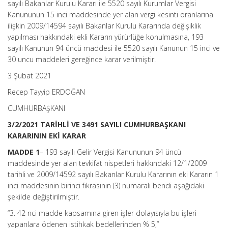
sayılı Bakanlar Kurulu Kararı ile 5520 sayılı Kurumlar Vergisi
İlişkin
Kanununun 15 inci maddesinde yer alan vergi kesinti oranlarına
2009/14594
Sayılı
ilişkin 2009/14594 sayılı Bakanlar Kurulu Kararında değişiklik
Bakanlar
yapılması hakkındaki ekli Kararın yürürlüğe konulmasına, 193
Kurulu
sayılı Kanunun 94 üncü maddesi ile 5520 sayılı Kanunun 15 inci ve
Kararında
30 uncu maddeleri gereğince karar verilmiştir.
Değişiklik
Yapılması
3 Şubat 2021
Hakkında
Karar
Recep Tayyip ERDOĞAN
(Karar
Sayısı:
CUMHURBAŞKANI
3491)
için
3/2/2021 TARİHLİ VE 3491 SAYILI CUMHURBAŞKANI
KARARININ EKİ KARAR
MADDE 1
– 193 sayılı Gelir Vergisi Kanununun 94 üncü
maddesinde yer alan tevkifat nispetleri hakkındaki 12/1/2009
tarihli ve 2009/14592 sayılı Bakanlar Kurulu Kararının eki Kararın 1
inci maddesinin birinci fıkrasının (3) numaralı bendi aşağıdaki
şekilde değiştirilmiştir.
“3. 42 nci madde kapsamına giren işler dolayısıyla bu işleri
yapanlara ödenen istihkak bedellerinden % 5,”