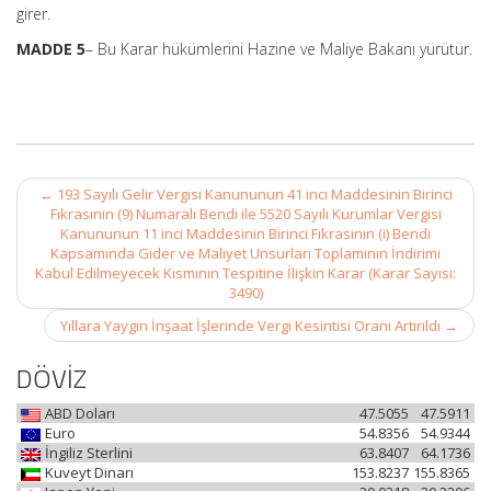
girer.
MADDE 5
– Bu Karar hükümlerini Hazine ve Maliye Bakanı yürütür.
Post
←
193 Sayılı Gelir Vergisi Kanununun 41 inci Maddesinin Birinci
navigation
Fıkrasının (9) Numaralı Bendi ile 5520 Sayılı Kurumlar Vergisi
Kanununun 11 inci Maddesinin Birinci Fıkrasının (i) Bendi
Kapsamında Gider ve Maliyet Unsurları Toplamının İndirimi
Kabul Edilmeyecek Kısmının Tespitine İlişkin Karar (Karar Sayısı:
3490)
Yıllara Yaygın İnşaat İşlerinde Vergi Kesintisi Oranı Artırıldı
→
DÖVİZ
ABD Doları
47.5055
47.5911
Euro
54.8356
54.9344
İngiliz Sterlini
63.8407
64.1736
Kuveyt Dinarı
153.8237
155.8365