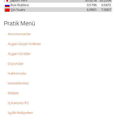
Japon Yeni
30.0218
30.2206
Rus Rublesi
0.5796
0.5872
Çin Yuanı
6.9991
7.0907
Pratik Menü
Amortismanlar
Asgari Geçim İndirimi
Asgari Ücretler
Duyurular
Hakkımızda
Hizmetlerimiz
İletişim
İş Kanunu IPC
İşçilik Maliyetleri