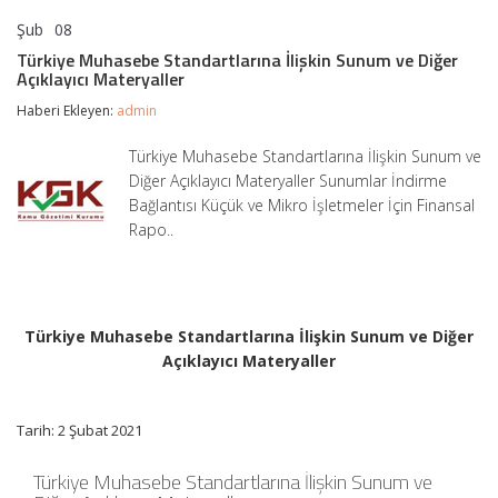
Şub
08
Türkiye
yorumlar kapalı
Muhasebe
Türkiye Muhasebe Standartlarına İlişkin Sunum ve Diğer
Standartlarına
Açıklayıcı Materyaller
İlişkin
Sunum
Haberi Ekleyen:
admin
ve
Diğer
Türkiye Muhasebe Standartlarına İlişkin Sunum ve
Açıklayıcı
Diğer Açıklayıcı Materyaller Sunumlar İndirme
Materyaller
için
Bağlantısı Küçük ve Mikro İşletmeler İçin Finansal
Rapo..
Türkiye Muhasebe Standartlarına İlişkin Sunum ve Diğer
Açıklayıcı Materyaller
Tarih: 2 Şubat 2021
Türkiye Muhasebe Standartlarına İlişkin Sunum ve