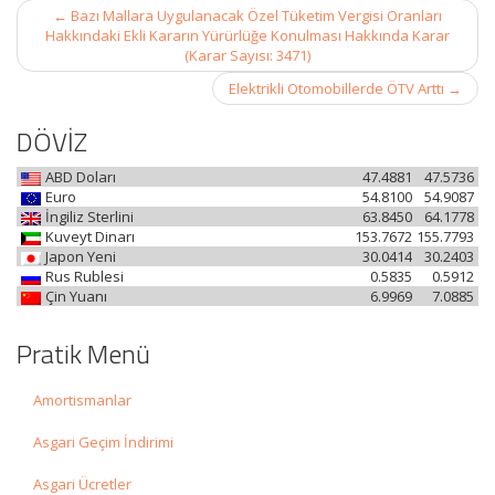
Post
←
Bazı Mallara Uygulanacak Özel Tüketim Vergisi Oranları
navigation
Hakkındaki Ekli Kararın Yürürlüğe Konulması Hakkında Karar
(Karar Sayısı: 3471)
Elektrikli Otomobillerde ÖTV Arttı
→
DÖVİZ
ABD Doları
47.4881
47.5736
Euro
54.8100
54.9087
İngiliz Sterlini
63.8450
64.1778
Kuveyt Dinarı
153.7672
155.7793
Japon Yeni
30.0414
30.2403
Rus Rublesi
0.5835
0.5912
Çin Yuanı
6.9969
7.0885
Pratik Menü
Amortismanlar
Asgari Geçim İndirimi
Asgari Ücretler