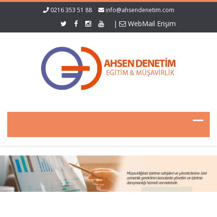
0216 353 51 88
info@ahsendenetim.com
|
WebMail Erişim