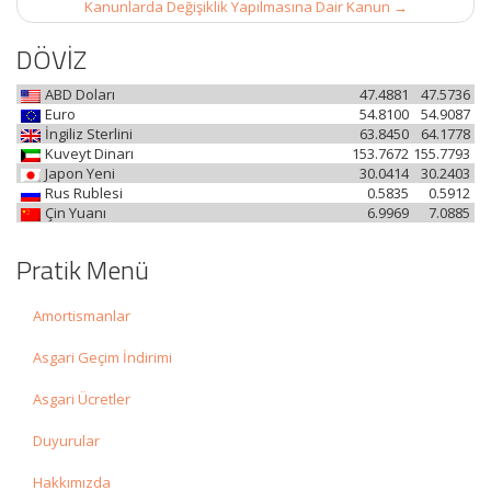
Kanunlarda Değişiklik Yapılmasına Dair Kanun
→
DÖVİZ
ABD Doları
47.4881
47.5736
Euro
54.8100
54.9087
İngiliz Sterlini
63.8450
64.1778
Kuveyt Dinarı
153.7672
155.7793
Japon Yeni
30.0414
30.2403
Rus Rublesi
0.5835
0.5912
Çin Yuanı
6.9969
7.0885
Pratik Menü
Amortismanlar
Asgari Geçim İndirimi
Asgari Ücretler
Duyurular
Hakkımızda