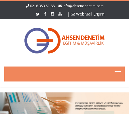
0216 353 51 88
info@ahsendenetim.com
|
WebMail Erişim