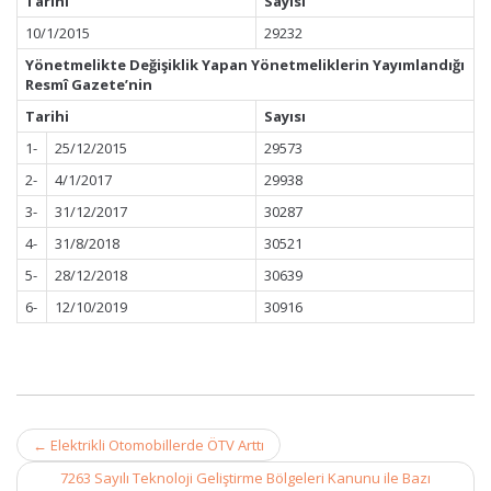
Tarihi
Sayısı
10/1/2015
29232
Yönetmelikte Değişiklik Yapan Yönetmeliklerin Yayımlandığı
Resmî Gazete’nin
Tarihi
Sayısı
1-
25/12/2015
29573
2-
4/1/2017
29938
3-
31/12/2017
30287
4-
31/8/2018
30521
5-
28/12/2018
30639
6-
12/10/2019
30916
Post
←
Elektrikli Otomobillerde ÖTV Arttı
navigation
7263 Sayılı Teknoloji Geliştirme Bölgeleri Kanunu ile Bazı