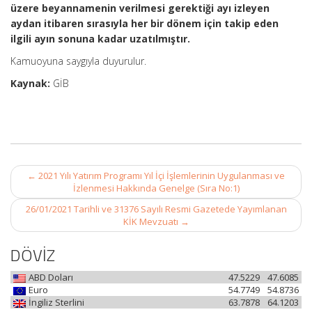
üzere beyannamenin verilmesi gerektiği ayı izleyen
aydan itibaren sırasıyla her bir dönem için takip eden
ilgili ayın sonuna kadar uzatılmıştır.
Kamuoyuna saygıyla duyurulur.
Kaynak:
GİB
Post
←
2021 Yılı Yatırım Programı Yıl İçi İşlemlerinin Uygulanması ve
navigation
İzlenmesi Hakkında Genelge (Sıra No:1)
26/01/2021 Tarihli ve 31376 Sayılı Resmi Gazetede Yayımlanan
KİK Mevzuatı
→
DÖVİZ
ABD Doları
47.5229
47.6085
Euro
54.7749
54.8736
İngiliz Sterlini
63.7878
64.1203