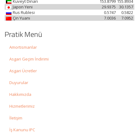
Kuveyt Dinarı
153.8799
155.8934
Japon Yeni
29.9375
30.1357
Rus Rublesi
0.5747
0.5822
Çin Yuanı
7.0036
7.0952
Pratik Menü
Amortismanlar
Asgari Geçim İndirimi
Asgari Ücretler
Duyurular
Hakkımızda
Hizmetlerimiz
İletişim
İş Kanunu IPC