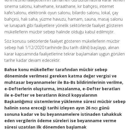
sinema salonu, kahvehane, kıraathane, kır bahçesi, internet
kafe/salonu, elektronik oyun salonu, bilardo salonu, lokal, çay
bahçesi, halı saha, yüzme havuzu, hamam, sauna, masaj salonu
ve lunapark gibi faaliyetlere yönelik sektörlerde faaliyet gösteren
mükelleflerin mücbir sebep halinde olduğu kabul edilmiştir.
Söz konusu sektörlerde faaliyet gösteren mükelleflerin mücbir
sebep hali 1/12/2020 tarihinde (bu tarih dâhil) başlayıp, alınan
karar kapsamında faaliyetlerine tekrar başlamaları uygun görülen
tarihe kadar devam edecektir.
Bahse konu mükellefler tarafından mücbir sebep
döneminde verilmesi gereken katma değer vergisi ve
muhtasar beyannameler ile Ba-Bs bildirimlerinin verilme,
e-Defterlerin oluşturma, imzalanma, e-Defter beratları
ile e-Defter ve beratların ikincil kopyalarının
Başkanlığımız sistemlerine yüklenme süresi mücbir sebep
halinin sona ereceği tarihi izleyen ayın 26 ncı günü
sonuna kadar ve bu beyannamelere istinaden tahakkuk
eden vergilerin ödeme süreleri ise beyanname verme
süresi uzatılan ilk dönemden başlamak