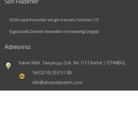
Son Haberler
5520 sayılı Kurumlar Vergisi Kanunu Sirküleri /73
Sigortacılık Destek Hizmetleri Yönetmeliği Değişti
Adresimiz
Yukarı Mah. Tavuskuşu Sok. No 1/13 Kartal | İSTANBUL
Tel:
(0216) 353 51 88
info@ahsendenetim.com
Hızlı Menü
Ana Sayfa
Hakkımızda
Hizmetlerimiz
Güncel Mevzuat
İletişim