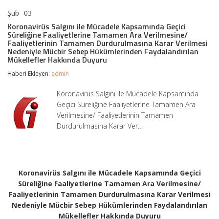
Şub
03
Koronavirüs
yorumlar kapalı
Salgını
Koronavirüs Salgını ile Mücadele Kapsamında Geçici
ile
Süreliğine Faaliyetlerine Tamamen Ara Verilmesine/
Mücadele
Faaliyetlerinin Tamamen Durdurulmasına Karar Verilmesi
Kapsamında
Nedeniyle Mücbir Sebep Hükümlerinden Faydalandırılan
Geçici
Mükellefler Hakkında Duyuru
Süreliğine
Faaliyetlerine
Haberi Ekleyen:
admin
Tamamen
Ara
Koronavirüs Salgını ile Mücadele Kapsamında
Verilmesine/
Geçici Süreliğine Faaliyetlerine Tamamen Ara
Faaliyetlerinin
Tamamen
Verilmesine/ Faaliyetlerinin Tamamen
Durdurulmasına
Durdurulmasına Karar Ver…
Karar
Verilmesi
Nedeniyle
Mücbir
Sebep
Hükümlerinden
Koronavirüs Salgını ile Mücadele Kapsamında Geçici
Faydalandırılan
Süreliğine Faaliyetlerine Tamamen Ara Verilmesine/
Mükellefler
Faaliyetlerinin Tamamen Durdurulmasına Karar Verilmesi
Hakkında
Duyuru
Nedeniyle Mücbir Sebep Hükümlerinden Faydalandırılan
için
Mükellefler Hakkında Duyuru