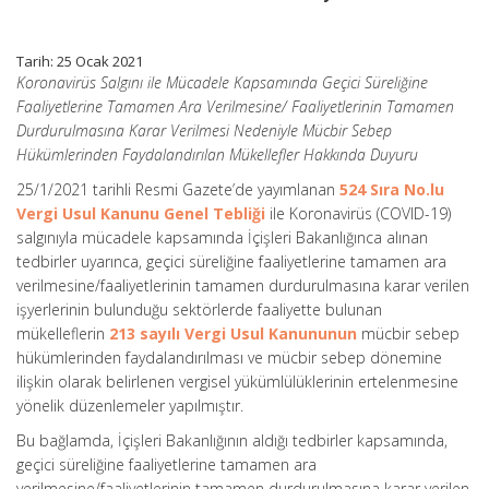
Tarih: 25 Ocak 2021
Koronavirüs Salgını ile Mücadele Kapsamında Geçici Süreliğine
Faaliyetlerine Tamamen Ara Verilmesine/ Faaliyetlerinin Tamamen
Durdurulmasına Karar Verilmesi Nedeniyle Mücbir Sebep
Hükümlerinden Faydalandırılan Mükellefler Hakkında Duyuru
25/1/2021 tarihli Resmi Gazete’de yayımlanan
524 Sıra No.lu
Vergi Usul Kanunu Genel Tebliği
ile Koronavirüs (COVID-19)
salgınıyla mücadele kapsamında İçişleri Bakanlığınca alınan
tedbirler uyarınca, geçici süreliğine faaliyetlerine tamamen ara
verilmesine/faaliyetlerinin tamamen durdurulmasına karar verilen
işyerlerinin bulunduğu sektörlerde faaliyette bulunan
mükelleflerin
213 sayılı Vergi Usul Kanununun
mücbir sebep
hükümlerinden faydalandırılması ve mücbir sebep dönemine
ilişkin olarak belirlenen vergisel yükümlülüklerinin ertelenmesine
yönelik düzenlemeler yapılmıştır.
Bu bağlamda, İçişleri Bakanlığının aldığı tedbirler kapsamında,
geçici süreliğine faaliyetlerine tamamen ara
verilmesine/faaliyetlerinin tamamen durdurulmasına karar verilen