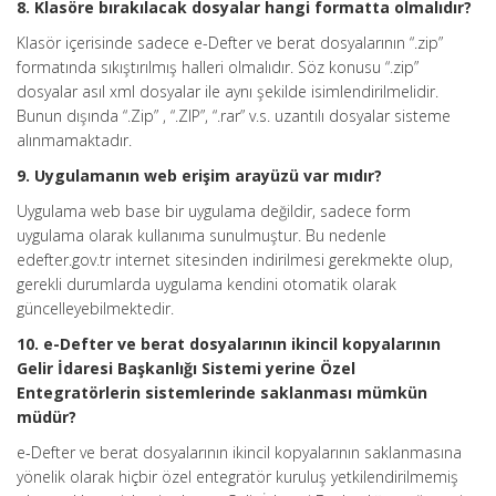
8. Klasöre bırakılacak dosyalar hangi formatta olmalıdır?
Klasör içerisinde sadece e-Defter ve berat dosyalarının “.zip”
formatında sıkıştırılmış halleri olmalıdır. Söz konusu “.zip”
dosyalar asıl xml dosyalar ile aynı şekilde isimlendirilmelidir.
Bunun dışında “.Zip” , “.ZIP”, “.rar” v.s. uzantılı dosyalar sisteme
alınmamaktadır.
9. Uygulamanın web erişim arayüzü var mıdır?
Uygulama web base bir uygulama değildir, sadece form
uygulama olarak kullanıma sunulmuştur. Bu nedenle
edefter.gov.tr internet sitesinden indirilmesi gerekmekte olup,
gerekli durumlarda uygulama kendini otomatik olarak
güncelleyebilmektedir.
10. e-Defter ve berat dosyalarının ikincil kopyalarının
Gelir İdaresi Başkanlığı Sistemi yerine Özel
Entegratörlerin sistemlerinde saklanması mümkün
müdür?
e-Defter ve berat dosyalarının ikincil kopyalarının saklanmasına
yönelik olarak hiçbir özel entegratör kuruluş yetkilendirilmemiş