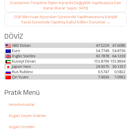
navigation
Oranlarının Tespitine İlişkin Kararda Değişiklik Yapılmasına Dair
Karar (Karar Sayısı: 3470)
SGK Mevzuatı Açısından Süresinde Yapılmamasına Karşılık
Yasal Süresinde Yapılmış Kabul Edilen Durumlar
→
DÖVİZ
ABD Doları
47.5229
47.6085
Euro
54.7749
54.8736
İngiliz Sterlini
63.7878
64.1203
Kuveyt Dinarı
153.8799
155.8934
Japon Yeni
29.9375
30.1357
Rus Rublesi
0.5747
0.5822
Çin Yuanı
7.0036
7.0952
Pratik Menü
Amortismanlar
Asgari Geçim İndirimi
Asgari Ücretler