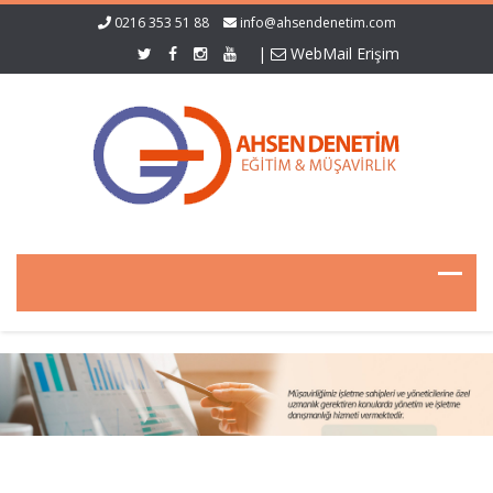
0216 353 51 88
info@ahsendenetim.com
|
WebMail Erişim