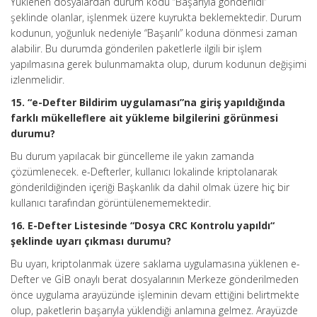
Yüklenen dosyalardan durum kodu “Başarıyla gönderildi”
şeklinde olanlar, işlenmek üzere kuyrukta beklemektedir. Durum
kodunun, yoğunluk nedeniyle “Başarılı” koduna dönmesi zaman
alabilir. Bu durumda gönderilen paketlerle ilgili bir işlem
yapılmasına gerek bulunmamakta olup, durum kodunun değişimi
izlenmelidir.
15. “e-Defter Bildirim uygulaması”na giriş yapıldığında
farklı mükelleflere ait yükleme bilgilerini görünmesi
durumu?
Bu durum yapılacak bir güncelleme ile yakın zamanda
çözümlenecek. e-Defterler, kullanıcı lokalinde kriptolanarak
gönderildiğinden içeriği Başkanlık da dahil olmak üzere hiç bir
kullanıcı tarafından görüntülenememektedir.
16. E-Defter Listesinde “Dosya CRC Kontrolu yapıldı“
şeklinde uyarı çıkması durumu?
Bu uyarı, kriptolanmak üzere saklama uygulamasına yüklenen e-
Defter ve GİB onaylı berat dosyalarının Merkeze gönderilmeden
önce uygulama arayüzünde işleminin devam ettiğini belirtmekte
olup, paketlerin başarıyla yüklendiği anlamına gelmez. Arayüzde