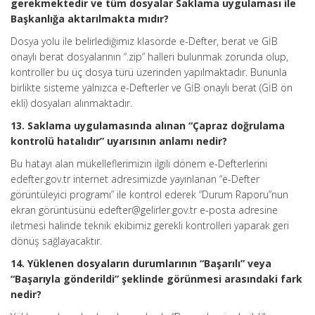
gerekmektedir ve tüm dosyalar Saklama uygulaması ile
Başkanlığa aktarılmakta mıdır?
Dosya yolu ile belirlediğimiz klasörde e-Defter, berat ve GİB
onaylı berat dosyalarının “.zip” halleri bulunmak zorunda olup,
kontroller bu üç dosya türü üzerinden yapılmaktadır. Bununla
birlikte sisteme yalnızca e-Defterler ve GİB onaylı berat (GİB ön
ekli) dosyaları alınmaktadır.
13. Saklama uygulamasında alınan “Çapraz doğrulama
kontrolü hatalıdır” uyarısının anlamı nedir?
Bu hatayı alan mükelleflerimizin ilgili dönem e-Defterlerini
edefter.gov.tr internet adresimizde yayınlanan “e-Defter
görüntüleyici programı” ile kontrol ederek “Durum Raporu”nun
ekran görüntüsünü edefter@gelirler.gov.tr e-posta adresine
iletmesi halinde teknik ekibimiz gerekli kontrolleri yaparak geri
dönüş sağlayacaktır.
14. Yüklenen dosyaların durumlarının “Başarılı” veya
“Başarıyla gönderildi” şeklinde görünmesi arasındaki fark
nedir?