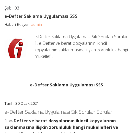
Şub
03
e-
yorumlar kapalı
Defter
e-Defter Saklama Uygulaması SSS
Saklama
Uygulaması
Haberi Ekleyen:
admin
SSS
için
e-Defter Saklama Uygulaması Sık Sorulan Sorular
1. e-Defter ve berat dosyalarının ikincil
kopyalarının saklanmasına ilişkin zorunluluk hangi
mükellefl…
e-Defter Saklama Uygulaması SSS
Tarih: 30 Ocak 2021
e-Defter Saklama Uygulaması Sık Sorulan Sorular
1. e-Defter ve berat dosyalarının ikincil kopyalarının
saklanmasına ilişkin zorunluluk hangi mükellefleri ve