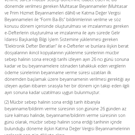
dönemde verilmesi gereken Muhtasar Beyannameler (Muhtasar
ve Prim Hizmet Beyannameleri dâhil) ve Katma Değer Vergisi
Beyannameleri ile “Form Ba-Bs” bildirimlerinin verilme ve söz
konusu dönem içerisinde oluşturulması ve imzalanması gereken
e-Defterlerin oluşturulma ve imzalanma ile aynı sürede Gelir
İdaresi Başkanlığı Bilgi İşlem Sistemine yüklenmesi gereken
“Elektronik Defter Beratları” ile e-Defterler ve bunlara ilişkin berat
dosyalarının ikincil kopyalarının yüklenme sürelerinin mücbir
sebep halinin sona ereceği tarihi izleyen ayın 26 ncı günü sonuna
kadar ve bu beyannamelere istinaden tahakkuk eden vergilerin
ödeme sürelerinin beyanname verme süresi uzatılan ilk
dönemden başlamak üzere beyannamenin verilmesi gerektiği ayı
izleyen aydan itibaren sırasıyla her bir dönem için takip eden ilgili
ayın sonuna kadar uzatılması uygun bulunmuştur.
(2) Mücbir sebep halinin sona erdiği tarih itibarıyla
beyanname/bildirim verme süresinin son gününe 26 günden az
süre kalması halinde, beyanname/bildirim verme süresinin son
günü olarak, mücbir sebep halinin sona erdiği tarihinin içinde
bulunduğu döneme ilişkin Katma Değer Vergisi Beyannamelerinin