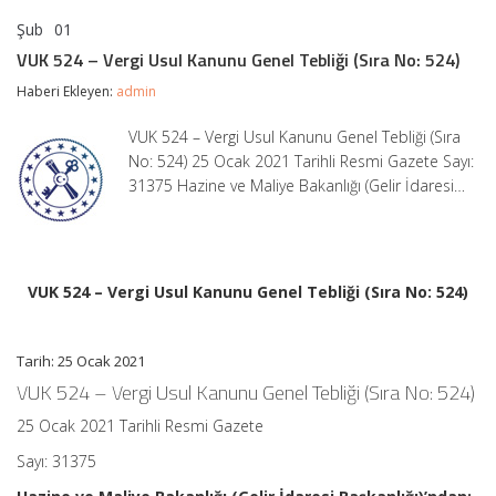
Şub
01
VUK
yorumlar kapalı
524
VUK 524 – Vergi Usul Kanunu Genel Tebliği (Sıra No: 524)
–
Vergi
Haberi Ekleyen:
admin
Usul
Kanunu
VUK 524 – Vergi Usul Kanunu Genel Tebliği (Sıra
Genel
No: 524) 25 Ocak 2021 Tarihli Resmi Gazete Sayı:
Tebliği
(Sıra
31375 Hazine ve Maliye Bakanlığı (Gelir İdaresi…
No:
524)
için
VUK 524 – Vergi Usul Kanunu Genel Tebliği (Sıra No: 524)
Tarih: 25 Ocak 2021
VUK 524 – Vergi Usul Kanunu Genel Tebliği (Sıra No: 524)
25 Ocak 2021 Tarihli Resmi Gazete
Sayı: 31375