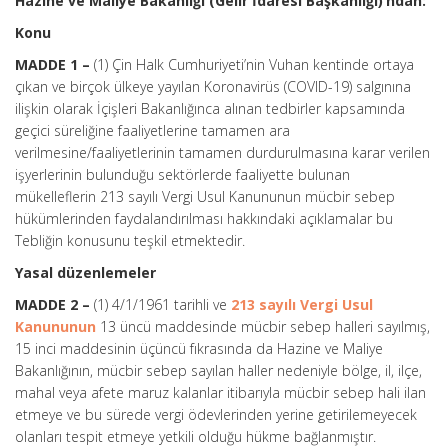
Hazine ve Maliye Bakanlığı (Gelir İdaresi Başkanlığı)’ndan:
Konu
MADDE 1 –
(1) Çin Halk Cumhuriyeti’nin Vuhan kentinde ortaya
çıkan ve birçok ülkeye yayılan Koronavirüs (COVID-19) salgınına
ilişkin olarak İçişleri Bakanlığınca alınan tedbirler kapsamında
geçici süreliğine faaliyetlerine tamamen ara
verilmesine/faaliyetlerinin tamamen durdurulmasına karar verilen
işyerlerinin bulunduğu sektörlerde faaliyette bulunan
mükelleflerin 213 sayılı Vergi Usul Kanununun mücbir sebep
hükümlerinden faydalandırılması hakkındaki açıklamalar bu
Tebliğin konusunu teşkil etmektedir.
Yasal düzenlemeler
MADDE 2 –
(1) 4/1/1961 tarihli ve
213 sayılı Vergi Usul
Kanununun
13 üncü maddesinde mücbir sebep halleri sayılmış,
15 inci maddesinin üçüncü fıkrasında da Hazine ve Maliye
Bakanlığının, mücbir sebep sayılan haller nedeniyle bölge, il, ilçe,
mahal veya afete maruz kalanlar itibarıyla mücbir sebep hali ilan
etmeye ve bu sürede vergi ödevlerinden yerine getirilemeyecek
olanları tespit etmeye yetkili olduğu hükme bağlanmıştır.