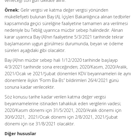
verileceği son gün dikkate alınır.
Örnek:
Gelir vergisi ve katma değer vergisi yönünden
mükellefiyeti bulunan Bay (A), İçişleri Bakanlığınca alınan tedbirler
kapsamında geçici süreliğine faaliyetine tamamen ara verilmesi
nedeniyle bu Tebliğ uyarınca mücbir sebep halindedir. Alınan
karar uyarınca Bay (A)’nın faaliyetine 5/3/2021 tarihinde tekrar
başlamasının uygun görülmesi durumunda, beyan ve ödeme
süreleri aşağıdaki gibi olacaktır.
Bay (A)’nın mücbir sebep hali 1/12/2020 tarihinde başlayıp
4/3/2021 tarihinde sona ereceğinden; 2020/Kasım, 2020/Aralık,
2021/Ocak ve 2021/Şubat dönemleri KDV beyannameleri ile aynı
dönemlere ilişkin “Form Ba-Bs” bildirimleri 26/4/2021 günü
sonuna kadar verilecektir.
Söz konusu tarihe kadar verilen katma değer vergisi
beyannamelerine istinaden tahakkuk eden vergilerin vadesi;
2020/Kasım dönemi için 31/5/2021, 2020/Aralık dönemi için
30/6/2021, 2021/Ocak dönemi için 2/8/2021, 2021/Şubat
dönemi için ise 31/8/2021 olacaktır.
Diğer hususlar