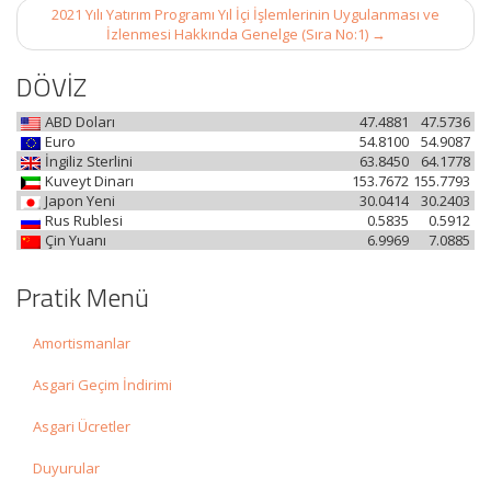
2021 Yılı Yatırım Programı Yıl İçi İşlemlerinin Uygulanması ve
İzlenmesi Hakkında Genelge (Sıra No:1)
→
DÖVİZ
ABD Doları
47.4881
47.5736
Euro
54.8100
54.9087
İngiliz Sterlini
63.8450
64.1778
Kuveyt Dinarı
153.7672
155.7793
Japon Yeni
30.0414
30.2403
Rus Rublesi
0.5835
0.5912
Çin Yuanı
6.9969
7.0885
Pratik Menü
Amortismanlar
Asgari Geçim İndirimi
Asgari Ücretler
Duyurular