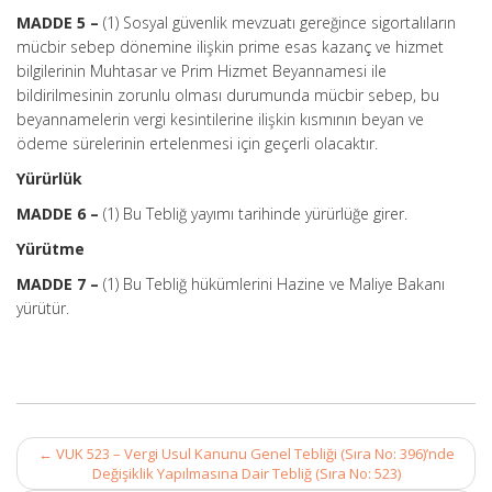
MADDE 5 –
(1) Sosyal güvenlik mevzuatı gereğince sigortalıların
mücbir sebep dönemine ilişkin prime esas kazanç ve hizmet
bilgilerinin Muhtasar ve Prim Hizmet Beyannamesi ile
bildirilmesinin zorunlu olması durumunda mücbir sebep, bu
beyannamelerin vergi kesintilerine ilişkin kısmının beyan ve
ödeme sürelerinin ertelenmesi için geçerli olacaktır.
Yürürlük
MADDE 6 –
(1) Bu Tebliğ yayımı tarihinde yürürlüğe girer.
Yürütme
MADDE 7 –
(1) Bu Tebliğ hükümlerini Hazine ve Maliye Bakanı
yürütür.
Post
←
VUK 523 – Vergi Usul Kanunu Genel Tebliği (Sıra No: 396)’nde
navigation
Değişiklik Yapılmasına Dair Tebliğ (Sıra No: 523)