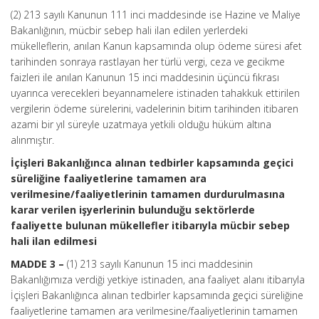
(2) 213 sayılı Kanunun 111 inci maddesinde ise Hazine ve Maliye
Bakanlığının, mücbir sebep hali ilan edilen yerlerdeki
mükelleflerin, anılan Kanun kapsamında olup ödeme süresi afet
tarihinden sonraya rastlayan her türlü vergi, ceza ve gecikme
faizleri ile anılan Kanunun 15 inci maddesinin üçüncü fıkrası
uyarınca verecekleri beyannamelere istinaden tahakkuk ettirilen
vergilerin ödeme sürelerini, vadelerinin bitim tarihinden itibaren
azami bir yıl süreyle uzatmaya yetkili olduğu hüküm altına
alınmıştır.
İçişleri Bakanlığınca alınan tedbirler kapsamında geçici
süreliğine faaliyetlerine tamamen ara
verilmesine/faaliyetlerinin tamamen durdurulmasına
karar verilen işyerlerinin bulunduğu sektörlerde
faaliyette bulunan mükellefler itibarıyla mücbir sebep
hali ilan edilmesi
MADDE 3 –
(1) 213 sayılı Kanunun 15 inci maddesinin
Bakanlığımıza verdiği yetkiye istinaden, ana faaliyet alanı itibarıyla
İçişleri Bakanlığınca alınan tedbirler kapsamında geçici süreliğine
faaliyetlerine tamamen ara verilmesine/faaliyetlerinin tamamen