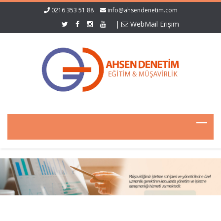
0216 353 51 88
info@ahsendenetim.com
|
WebMail Erişim