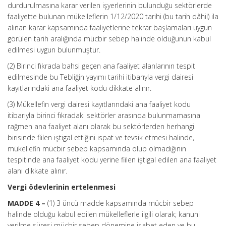
durdurulmasına karar verilen işyerlerinin bulunduğu sektörlerde
faaliyette bulunan mükelleflerin 1/12/2020 tarihi (bu tarih dâhil) ila
alınan karar kapsamında faaliyetlerine tekrar başlamaları uygun
görülen tarih aralığında mücbir sebep halinde olduğunun kabul
edilmesi uygun bulunmuştur.
(2) Birinci fıkrada bahsi geçen ana faaliyet alanlarının tespit
edilmesinde bu Tebliğin yayımı tarihi itibarıyla vergi dairesi
kayıtlarındaki ana faaliyet kodu dikkate alınır.
(3) Mükellefin vergi dairesi kayıtlarındaki ana faaliyet kodu
itibarıyla birinci fıkradaki sektörler arasında bulunmamasına
rağmen ana faaliyet alanı olarak bu sektörlerden herhangi
birisinde fiilen iştigal ettiğini ispat ve tevsik etmesi halinde,
mükellefin mücbir sebep kapsamında olup olmadığının
tespitinde ana faaliyet kodu yerine fiilen iştigal edilen ana faaliyet
alanı dikkate alınır.
Vergi ödevlerinin ertelenmesi
MADDE 4 –
(1) 3 üncü madde kapsamında mücbir sebep
halinde olduğu kabul edilen mükelleflerle ilgili olarak; kanuni
verilme süresi mücbir sebep dönemine isabet eden ve bu