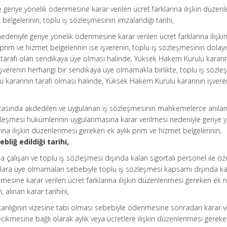
 geriye yönelik ödenmesine karar verilen ücret farklarına ilişkin düzen
belgelerinin, toplu iş sözleşmesinin imzalandığı tarihi,
deniyle geriye yönelik ödenmesine karar verilen ücret farklarına ilişki
rim ve hizmet belgelerinin ise işverenin, toplu iş sözleşmesinin dolayı
tarafı olan sendikaya üye olması halinde, Yüksek Hakem Kurulu kararın
, işverenin herhangi bir sendikaya üye olmamakla birlikte, toplu iş sözl
 kararının tarafı olması halinde, Yüksek Hakem Kurulu kararının işvere
arı arasında akdedilen ve uygulanan iş sözleşmesinin mahkemelerce anıl
zleşmesi hükümlerinin uygulanmasına karar verilmesi nedeniyle geriye y
na ilişkin düzenlenmesi gereken ek aylık prim ve hizmet belgelerinin,
bliğ edildiği tarihi,
 çalışan ve toplu iş sözleşmesi dışında kalan sigortalı personel ile öz
kalara üye olmamaları sebebiyle toplu iş sözleşmesi kapsamı dışında k
mesine karar verilen ücret farklarına ilişkin düzenlenmesi gereken ek ni
, alınan karar tarihini,
Bakanlığının vizesine tabi olması sebebiyle ödenmesine sonradan karar v
gecikmesine bağlı olarak aylık veya ücretlere ilişkin düzenlenmesi gerek