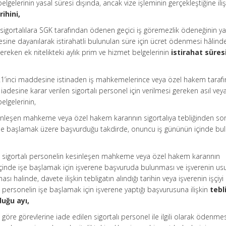
belgelerinin yasal süresi dışında, ancak vize işleminin gerçekleştiğine ili
rihini,
n sigortalılara SGK tarafından ödenen geçici iş göremezlik ödeneğinin ya
esine dayanılarak istirahatli bulunulan süre için ücret ödenmesi hâlind
ereken ek nitelikteki aylık prim ve hizmet belgelerinin
istirahat süres
1’inci maddesine istinaden iş mahkemelerince veya özel hakem taraf
 iadesine karar verilen sigortalı personel için verilmesi gereken asıl vey
belgelerinin,
inleşen mahkeme veya özel hakem kararının sigortalıya tebliğinden son
e işe başlamak üzere başvurduğu takdirde, onuncu iş gününün içinde b
n sigortalı personelin kesinleşen mahkeme veya özel hakem kararının
 içinde işe başlamak için işverene başvuruda bulunması ve işverenin us
ı halinde, davete ilişkin tebligatın alındığı tarihin veya işverenin işçiyi 
 personelin işe başlamak için işverene yaptığı başvurusuna ilişkin
tebl
duğu ayı,
göre görevlerine iade edilen sigortalı personel ile ilgili olarak ödenme