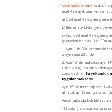
5510 sayılı Kanunun
4/1-a kap
nitelikteki aylık prim ve hizmet 
a) Özel nitelikteki işyeri işveren
b) Resmî nitelikteki işyeri işver
c) Bazı özel nitelikteki işyeri iş
işverenleri ise ayın 1’i ile 30’u a
1. Ayın 1’i ile 30’u arasındaki ça
izleyen ayın 23’ünde,
2. Ayın 15’i ile müteakip ayın 14
ilişkin olduğu ayı takip eden a
zorundadırlar.
Bu yükümlük m
uygulanmaktadır.
Ayın 15’i ile müteakip ayın 14’ü 
alınacak ay, 15 inci günün için
Ancak yukarıda belirtilen süre
1) Toplu İş Sözleşmesi Kanunun