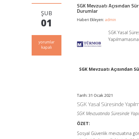
SGK Mevzuatı Açısından Süre
Durumlar
ŞUB
01
Haberi Ekleyen:
admin
SGK Yasal Süre
Yapılmamasına 
SGK
yorumlar
Mevzuatı
kapalı
Açısından
Süresinde
Yapılmamasına
Karşılık
SGK Mevzuatı Açısından Sür
Yasal
Süresinde
Yapılmış
Kabul
Edilen
Tarih: 31 Ocak 2021
Durumlar
SGK Yasal Süresinde Yapılm
için
SGK Mevzuatında Süresinde Yapıl
ÖZET:
Sosyal Güvenlik mevzuatına gö