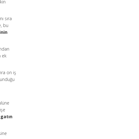
şkin
nı sıra
e, bu
inin
ından
a ek
ra on iş
ulunduğu
ulüne
işe
igatın
sine