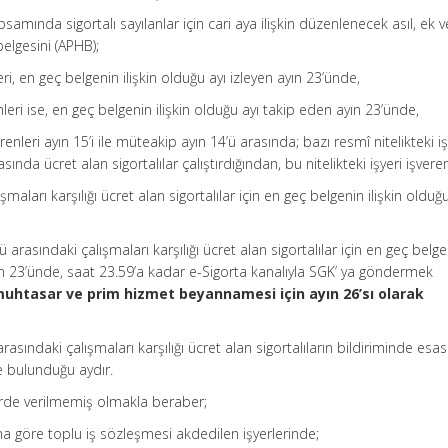
samında sigortalı sayılanlar için cari aya ilişkin düzenlenecek asıl, ek v
belgesini (APHB);
leri, en geç belgenin ilişkin olduğu ayı izleyen ayın 23’ünde,
enleri ise, en geç belgenin ilişkin olduğu ayı takip eden ayın 23’ünde,
verenleri ayın 15’i ile müteakip ayın 14’ü arasında; bazı resmî nitelikteki iş
rasında ücret alan sigortalılar çalıştırdığından, bu nitelikteki işyeri işvere
lışmaları karşılığı ücret alan sigortalılar için en geç belgenin ilişkin olduğ
’ü arasındaki çalışmaları karşılığı ücret alan sigortalılar için en geç belg
yın 23’ünde, saat 23.59’a kadar e-Sigorta kanalıyla SGK’ ya göndermek
uhtasar ve prim hizmet beyannamesi için ayın 26’sı olarak
arasındaki çalışmaları karşılığı ücret alan sigortalıların bildiriminde esas
de bulunduğu aydır.
lerde verilmemiş olmakla beraber;
a göre toplu iş sözleşmesi akdedilen işyerlerinde;