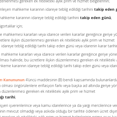
düzenlenmesi gereken ek nitelikteki aylık prim ve hizmet belgelerinin;
nleşen mahkeme kararının idareye tebliğ edildiği tarihini
takip eden 
hkeme kararının idareye tebliğ edildiği tarihini
takip eden günü
,
ortalılar için;
e mahkemesi kararları veya idarece verilen kararlar gereğince geriye yö
tlere ilişkin düzenlenmesi gereken ek nitelikteki aylık prim ve hizmet
dareye tebliğ edildiği tarihi takip eden günü veya idarenin karar tarihin
 mahkeme kararları veya idarece verilen kararlar gereğince geriye yönel
ması halinde, bu ücretlere ilişkin düzenlenmesi gereken ek nitelikteki a
keme kararının idareye tebliğ edildiği tarihi takip eden günü veya idar
arı Kanununun
4’üncü maddesinin (B) bendi kapsamında bulunanlard
lı olması öngörülenlere enflasyon farkı veya başka ad altında geriye yön
n düzenlenmesi gereken ek nitelikteki aylık prim ve hizmet
ğı tarihi
,
işyeri işverenlerince veya kamu idarelerince ya da yargı mercilerince ver
inin mevcut olmadığı veya askıda olduğu bir tarihte ödenen ücret dışı
gereken ek nitelikteki aylık prim ve hizmet belgelerinin prime esas ka