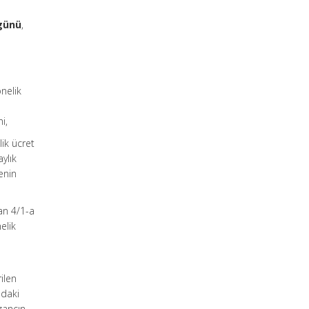
günü
,
nelik
i,
ik ücret
ylık
enin
an 4/1-a
elik
ilen
ndaki
zancın