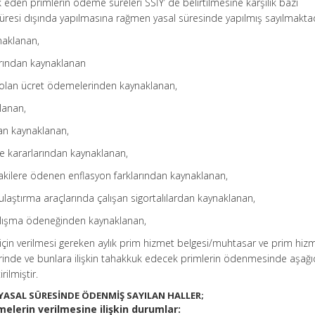
uk eden primlerin ödeme süreleri SSİY’ de belirtilmesine karşılık bazı
resi dışında yapılmasına rağmen yasal süresinde yapılmış sayılmaktad
naklanan,
rından kaynaklanan
bi olan ücret ödemelerinden kaynaklanan,
lanan,
an kaynaklanan,
 kararlarından kaynaklanan,
ilere ödenen enflasyon farklarından kaynaklanan,
ulaştırma araçlarında çalışan sigortalılardan kaynaklanan,
 çalışma ödeneğinden kaynaklanan,
 için verilmesi gereken aylık prim hizmet belgesi/muhtasar ve prim hiz
rinde ve bunlara ilişkin tahakkuk edecek primlerin ödenmesinde aşağ
irilmiştir.
 YASAL SÜRESİNDE ÖDENMİŞ SAYILAN HALLER;
elerin verilmesine ilişkin durumlar: