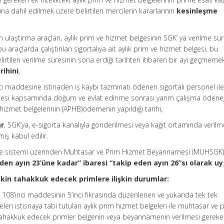
na dahil edilmek üzere belirtilen mercilerin kararlarının
kesinleşme
 ulaştırma araçları, aylık prim ve hizmet belgesinin SGK’ ya verilme sür
araçlarda çalıştırılan sigortalıya ait aylık prim ve hizmet belgesi, bu
rtilen verilme süresinin sona erdiği tarihten itibaren bir ayı geçmemek
rihini
,
ci maddesine istinaden iş kaybı tazminatı ödenen sigortalı personel il
desi kapsamında doğum ve evlat edinme sonrası yarım çalışma ödene
 hizmet belgelerinin (APHB)ödemenin yapıldığı tarihi,
ar
, SGK’ya, e-sigorta kanalıyla gönderilmesi veya kağıt ortamında verilm
miş kabul edilir.
me sistemi üzerinden Muhtasar ve Prim Hizmet Beyannamesi (MUHSGK) 
den ayın 23’üne kadar” ibaresi “takip eden ayın 26”sı olarak uy
kin tahakkuk edecek primlere ilişkin durumlar:
n 108’inci maddesinin 5’inci fıkrasında düzenlenen ve yukarıda tek tek
eleri istisnaya tabi tutulan aylık prim hizmet belgeleri ile muhtasar ve 
tahakkuk edecek primler belgenin veya beyannamenin verilmesi gerek