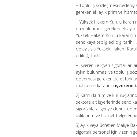
− Toplu iş sözleşmesi nedeniyle
gereken ek aylık prim ve hizmet 
− Yüksek Hakem Kurulu kararı ne
düzenlenmesi gereken ek aylık p
Yüksek Hakem Kurulu kararının 
sendikaya tebliğ edildiği tarihi
dolayısıyla Yüksek Hakem Kurulu
edildiği tarihi,
− İşveren ile işyeri sigortalıl
aykırı bulunması ve toplu iş sö
ödenmesi gereken ücret farkları
mahkeme kararının
işverene te
2) Kamu kurum ve kuruluşlarında
sektöre ait işyerlerinde sendi
sigortalılara, geriye dönük öden
aylık prim ve hizmet belgelerinin
3) Aylık veya ücretleri Maliye 
sigortalı personel için vizenin 