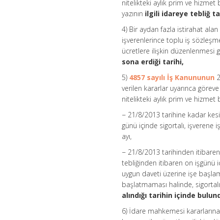
nitelikteki aylık prim ve hizmet 
yazının
ilgili idareye tebliğ ta
4) Bir aydan fazla istirahat ala
işverenlerince toplu iş sözleşm
ücretlere ilişkin düzenlenmesi g
sona erdiği tarihi,
5)
4857 sayılı İş Kanununun
2
verilen kararlar uyarınca göreve
nitelikteki aylık prim ve hizmet 
− 21/8/2013 tarihine kadar kes
günü içinde sigortalı, işveren
ayı,
− 21/8/2013 tarihinden itibare
tebliğinden itibaren on işgünü
uygun daveti üzerine işe başlamas
başlatmaması halinde, sigortalı
alındığı tarihin içinde bulun
6) İdare mahkemesi kararlarına 