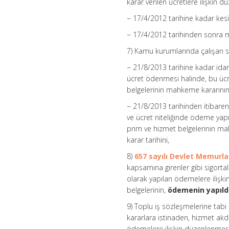
karar verilen ücretlere ilişkin 
− 17/4/2012 tarihine kadar kesi
− 17/4/2012 tarihinden sonra ma
7) Kamu kurumlarında çalışan sig
− 21/8/2013 tarihine kadar idar
ücret ödenmesi halinde, bu ücre
belgelerinin mahkeme kararının i
− 21/8/2013 tarihinden itibaren
ve ücret niteliğinde ödeme yapıl
prim ve hizmet belgelerinin mah
karar tarihini,
8)
657 sayılı Devlet Memurl
kapsamına girenler gibi sigorta
olarak yapılan ödemelere ilişki
belgelerinin,
ödemenin yapıldı
9) Toplu iş sözleşmelerine tabi 
kararlara istinaden, hizmet akd
ödemelere ilişkin düzenlenmesi 