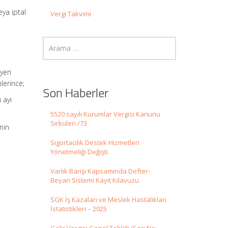
eya iptal
Vergi Takvimi
yeri
nlerince;
Son Haberler
u ayı
5520 sayılı Kurumlar Vergisi Kanunu
Sirküleri /73
enin
Sigortacılık Destek Hizmetleri
Yönetmeliği Değişti
Varlık Barışı Kapsamında Defter-
Beyan Sistemi Kayıt Kılavuzu
SGK İş Kazaları ve Meslek Hastalıkları
İstatistikleri – 2025