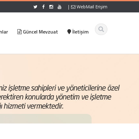
|
WebMail Erişim
nlar
Güncel Mevzuat
İletişim