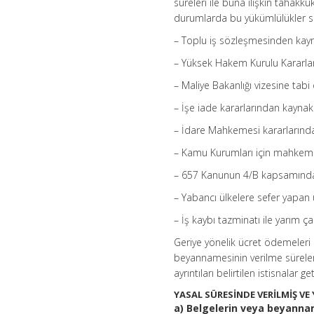
süreleri ile buna ilişkin tahakk
durumlarda bu yükümlülükler sü
– Toplu iş sözleşmesinden kay
– Yüksek Hakem Kurulu Kararla
– Maliye Bakanlığı vizesine ta
– İşe iade kararlarından kaynak
– İdare Mahkemesi kararlarınd
– Kamu Kurumları için mahkeme
– 657 Kanunun 4/B kapsamındak
– Yabancı ülkelere sefer yapan 
– İş kaybı tazminatı ile yarım
Geriye yönelik ücret ödemeleri
beyannamesinin verilme sürele
ayrıntıları belirtilen istisnalar get
YASAL SÜRESİNDE VERİLMİŞ VE
a) Belgelerin veya beyannam