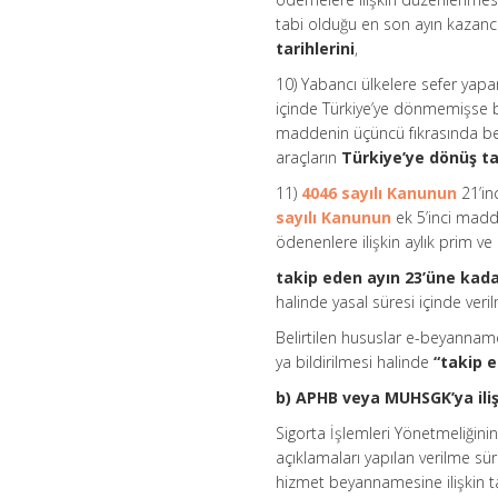
tabi olduğu en son ayın kazancı
tarihlerini
,
10) Yabancı ülkelere sefer yapan
içinde Türkiye’ye dönmemişse bu 
maddenin üçüncü fıkrasında beli
araçların
Türkiye’ye dönüş ta
11)
4046 sayılı Kanunun
21’in
sayılı Kanunun
ek 5’inci mad
ödenenlere ilişkin aylık prim ve
takip eden ayın 23’üne kad
halinde yasal süresi içinde veril
Belirtilen hususlar e-beyanna
ya bildirilmesi halinde
“takip e
b) APHB veya MUHSGK’ya iliş
Sigorta İşlemleri Yönetmeliğini
açıklamaları yapılan verilme sür
hizmet beyannamesine ilişkin 