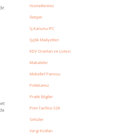
Hizmetlerimiz
ır.
İletişim
İş Kanunu IPC
İşçilik Maliyetleri
KDV Oranları ve Listesi
Makaleler
Mükellef Panosu
Politikamız
Pratik Bilgiler
met
Prim Tarifesi SSK
ıda
Sirküler
Vergi Kodları