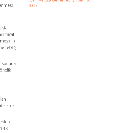
Gelir Vergisi Genel Tebliği (Seri No:
lenmesi
335)
n
sıyla
ın taraf
eşmesinin
ne tebliğ
an Kanuna
önelik
el
alan
telikteki
erilen
en ek