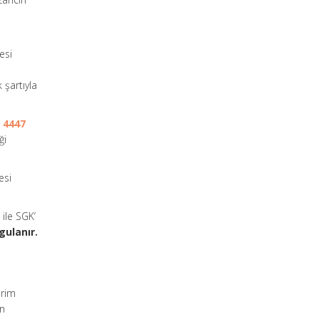
esi
 şartıyla
e
4447
ği
esi
ile SGK’
gulanır.
prim
en