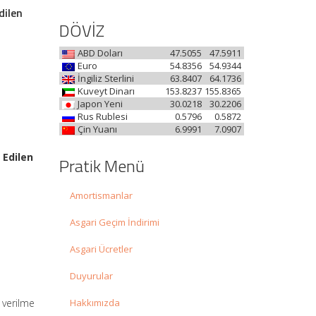
dilen
DÖVİZ
ABD Doları
47.5055
47.5911
Euro
54.8356
54.9344
İngiliz Sterlini
63.8407
64.1736
Kuveyt Dinarı
153.8237
155.8365
Japon Yeni
30.0218
30.2206
Rus Rublesi
0.5796
0.5872
Çin Yuanı
6.9991
7.0907
 Edilen
Pratik Menü
Amortismanlar
Asgari Geçim İndirimi
Asgari Ücretler
Duyurular
 verilme
Hakkımızda