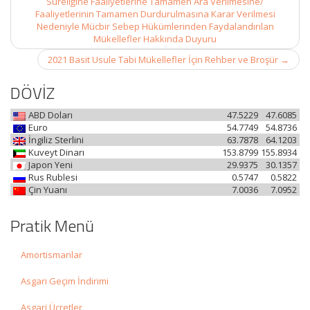
Süreliğine Faaliyetlerine Tamamen Ara Verilmesine/
Faaliyetlerinin Tamamen Durdurulmasına Karar Verilmesi
Nedeniyle Mücbir Sebep Hükümlerinden Faydalandırılan
Mükellefler Hakkında Duyuru
2021 Basit Usule Tabi Mükellefler İçin Rehber ve Broşür
→
DÖVİZ
ABD Doları
47.5229
47.6085
Euro
54.7749
54.8736
İngiliz Sterlini
63.7878
64.1203
Kuveyt Dinarı
153.8799
155.8934
Japon Yeni
29.9375
30.1357
Rus Rublesi
0.5747
0.5822
Çin Yuanı
7.0036
7.0952
Pratik Menü
Amortismanlar
Asgari Geçim İndirimi
Asgari Ücretler