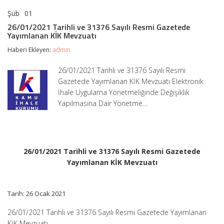
Şub
01
26/01/2021
yorumlar kapalı
Tarihli
26/01/2021 Tarihli ve 31376 Sayılı Resmi Gazetede
ve
Yayımlanan KİK Mevzuatı
31376
Sayılı
Haberi Ekleyen:
admin
Resmi
Gazetede
26/01/2021 Tarihli ve 31376 Sayılı Resmi
Yayımlanan
Gazetede Yayımlanan KİK Mevzuatı Elektronik
KİK
Mevzuatı
İhale Uygulama Yönetmeliğinde Değişiklik
için
Yapılmasına Dair Yönetme…
26/01/2021 Tarihli ve 31376 Sayılı Resmi Gazetede
Yayımlanan KİK Mevzuatı
Tarih: 26 Ocak 2021
26/01/2021 Tarihli ve 31376 Sayılı Resmi Gazetede Yayımlanan
KİK Mevzuatı