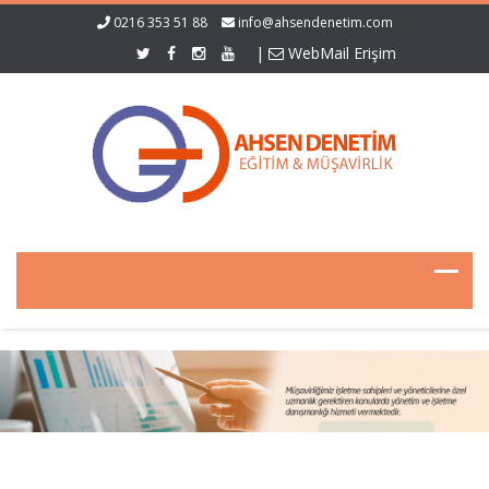
0216 353 51 88
info@ahsendenetim.com
|
WebMail Erişim