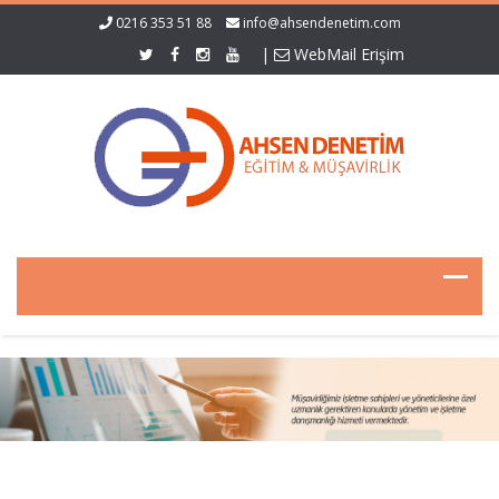
0216 353 51 88
info@ahsendenetim.com
|
WebMail Erişim