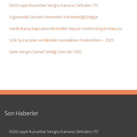
5520 sayılı Kurumlar Vergisi Kanunu Sirküleri /73
Sigortacılık Destek Hizmetleri Yönetmeliği Değişti
Varlık Barışı Kapsamında Defter-Beyan Sistemi Kayıt Kılavuzu
SGK İş Kazaları ve Meslek Hastalıkları İstatistikleri – 2025
Gelir Vergisi Genel Tebliği (Seri No: 335)
Son Haberler
5520 sayılı Kurumlar Vergisi Kanunu Sirküleri /73