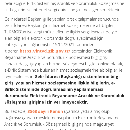
belirlediği e-Birlik Sistemine; Aracılık ve Sorumluluk Sözleşmesine
ait bilgilerin ise internet vergi dairesine girilmesi gerekmektedir.
Gelir İdaresi Başkanlığı ile yapılan ortak çalışmalar sonucunda,
Gelir İdaresi Başkanlığının hizmet sözleşmelerine ait bilgileri,
TURMOB’un ise vergi mükelleflerine ilişkin vergi levhasında yer
alan bilgileri elektronik ortamda doğrulayabilmesi için
entegrasyon sağlanmıştır. 15/02/2021 tarihinden
itibaren
https://intvd.gib.gov.tr/
adresinden Elektronik
Beyanname Aracılık ve Sorumluluk Sözleşmesi bilgi girişi
esnasında, girişi yapılan hizmet sözleşmesi bilgiler online olarak,
e-Birlik Sisteminde bulunan hizmet sözleşmelerine ait bilgiler ile
teyit edilecektir.
Gelir İdaresi Başkanlığı sistemlerine bilgi
girişi yapılan hizmet sözleşmesine ilişkin bilgilerin, e-
Birlik Sisteminde doğrulamasının yapılamaması
durumunda Elektronik Beyanname Aracılık ve Sorumluluk
Sözleşmesi girişine izin verilmeyecektir.
Bu sebeple,
3568 sayılı Kanun
uyarınca yetki almış olup
bağımsız çalışan meslek mensuplarının Elektronik Beyanname
Aracılık ve Sorumluluk Sözleşmesi bilgi girişinde mağduriyet