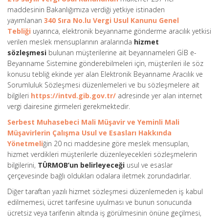
maddesinin Bakanlığımıza verdiği yetkiye istinaden
yayımlanan
340 Sıra No.lu Vergi Usul Kanunu Genel
Tebliği
uyarınca, elektronik beyanname gönderme aracılık yetkisi
verilen meslek mensuplarının aralarında
hizmet
sözleşmesi
bulunan müşterilerine ait beyannameleri GİB e-
Beyanname Sistemine gönderebilmeleri için, müşterileri ile söz
konusu tebliğ ekinde yer alan Elektronik Beyanname Aracılık ve
Sorumluluk Sözleşmesi düzenlemeleri ve bu sözleşmelere ait
bilgileri
https://intvd.gib.gov.tr/
adresinde yer alan internet
vergi dairesine girmeleri gerekmektedir.
Serbest Muhasebeci Mali Müşavir ve Yeminli Mali
Müşavirlerin Çalışma Usul ve Esasları Hakkında
Yönetmeli
ğin 20 nci maddesine göre meslek mensupları,
hizmet verdikleri müşterilerle düzenleyecekleri sözleşmelerin
bilgilerini,
TÜRMOB’un belirleyeceği
usul ve esaslar
çerçevesinde bağlı oldukları odalara iletmek zorundadırlar.
Diğer taraftan yazılı hizmet sözleşmesi düzenlemeden iş kabul
edilmemesi, ücret tarifesine uyulması ve bunun sonucunda
ücretsiz veya tarifenin altında iş görülmesinin önüne geçilmesi,