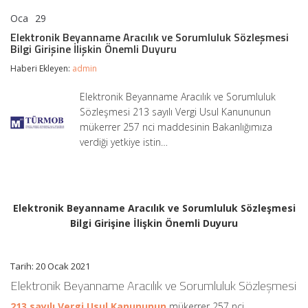
Oca
29
Elektronik
yorumlar kapalı
Beyanname
Elektronik Beyanname Aracılık ve Sorumluluk Sözleşmesi
Aracılık
Bilgi Girişine İlişkin Önemli Duyuru
ve
Sorumluluk
Haberi Ekleyen:
admin
Sözleşmesi
Bilgi
Elektronik Beyanname Aracılık ve Sorumluluk
Girişine
Sözleşmesi 213 sayılı Vergi Usul Kanununun
İlişkin
Önemli
mükerrer 257 nci maddesinin Bakanlığımıza
Duyuru
verdiği yetkiye istin…
için
Elektronik Beyanname Aracılık ve Sorumluluk Sözleşmesi
Bilgi Girişine İlişkin Önemli Duyuru
Tarih: 20 Ocak 2021
Elektronik Beyanname Aracılık ve Sorumluluk Sözleşmesi
213 sayılı Vergi Usul Kanununun
mükerrer 257 nci