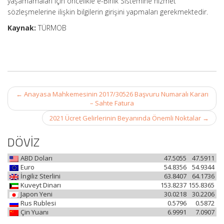
yaşamamaları için öncelikle e-Birlik Sistemine hizmet
sözleşmelerine ilişkin bilgilerin girişini yapmaları gerekmektedir.
Kaynak:
TÜRMOB
Post
←
Anayasa Mahkemesinin 2017/30526 Başvuru Numaralı Kararı
navigation
– Sahte Fatura
2021 Ücret Gelirlerinin Beyanında Önemli Noktalar
→
DÖVİZ
ABD Doları
47.5055
47.5911
Euro
54.8356
54.9344
İngiliz Sterlini
63.8407
64.1736
Kuveyt Dinarı
153.8237
155.8365
Japon Yeni
30.0218
30.2206
Rus Rublesi
0.5796
0.5872
Çin Yuanı
6.9991
7.0907