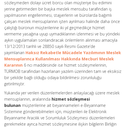
sözleşmeden dolayı ücret borcu olan müşteriye bu edimini
yerine getirmeden bir başka meslek mensubu tarafından iş
yapılmasının engellenmesi, stajyerlerin ve bürolarda bağımlı
çalışan meslek mensuplarının işten ayrılması halinde daha önce
çalıştığı büronun müşterilerine iki yıl geçmedikçe hizmet
vermeme yasağına uyup uymadıklarının izlenmesi ve bu yöndeki
aykırı uygulamaları sonlandıracak önlemlerin alınması amacıyla
13/12/2013 tarihli ve 28850 sayılı Resmi Gazete’de
yayımlanan
Haksız Rekabetle Mücadele Yazılımının Meslek
Mensuplarınca Kullanılması Hakkında Mecburi Meslek
Kararının
6 ncı maddesinde ise hizmet sözleşmelerinin,
TÜRMOB tarafından hazırlanan yazılım üzerinden tam ve eksiksiz
bir şekilde bağlı olduğu odaya bildirilmesi zorunluluğu
getirilmiştir.
Yukarıda yer verilen düzenlemelerden anlaşılacağı üzere meslek
mensuplarının, aralarında
hizmet sözleşmesi
bulunan
müşterilerine ait beyannameleri e-Beyanname
Sistemine gönderebilmeleri için, müşterileri ile Elektronik
Beyanname Aracılık ve Sorumluluk Sözleşmesi düzenlemeleri
gerekmekte ayrıca hizmet sözleşmesine ilişkin bilgilerin Birliğin