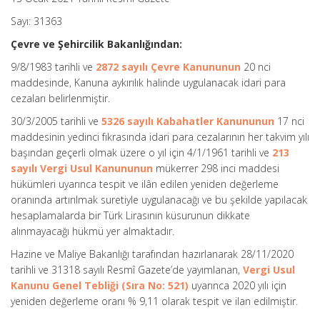
Sayı: 31363
Çevre ve Şehircilik Bakanlığından:
9/8/1983 tarihli ve
2872 sayılı Çevre Kanununun
20 nci
maddesinde, Kanuna aykırılık halinde uygulanacak idari para
cezaları belirlenmiştir.
30/3/2005 tarihli ve
5326 sayılı Kabahatler Kanununun
17 nci
maddesinin yedinci fıkrasında idari para cezalarının her takvim yılı
başından geçerli olmak üzere o yıl için 4/1/1961 tarihli ve
213
sayılı Vergi Usul Kanununun
mükerrer 298 inci maddesi
hükümleri uyarınca tespit ve ilân edilen yeniden değerleme
oranında artırılmak suretiyle uygulanacağı ve bu şekilde yapılacak
hesaplamalarda bir Türk Lirasının küsurunun dikkate
alınmayacağı hükmü yer almaktadır.
Hazine ve Maliye Bakanlığı tarafından hazırlanarak 28/11/2020
tarihli ve 31318 sayılı Resmî Gazete’de yayımlanan,
Vergi Usul
Kanunu Genel Tebliği (Sıra No: 521)
uyarınca 2020 yılı için
yeniden değerleme oranı % 9,11 olarak tespit ve ilan edilmiştir.