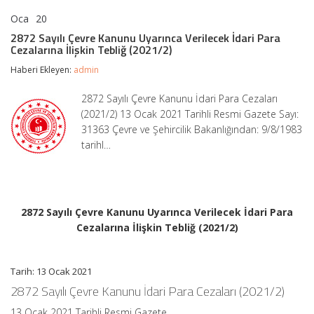
Oca
20
2872
yorumlar kapalı
Sayılı
2872 Sayılı Çevre Kanunu Uyarınca Verilecek İdari Para
Çevre
Cezalarına İlişkin Tebliğ (2021/2)
Kanunu
Uyarınca
Haberi Ekleyen:
admin
Verilecek
İdari
2872 Sayılı Çevre Kanunu İdari Para Cezaları
Para
(2021/2) 13 Ocak 2021 Tarihli Resmi Gazete Sayı:
Cezalarına
İlişkin
31363 Çevre ve Şehircilik Bakanlığından: 9/8/1983
Tebliğ
tarihl…
(2021/2)
için
2872 Sayılı Çevre Kanunu Uyarınca Verilecek İdari Para
Cezalarına İlişkin Tebliğ (2021/2)
Tarih: 13 Ocak 2021
2872 Sayılı Çevre Kanunu İdari Para Cezaları (2021/2)
13 Ocak 2021 Tarihli Resmi Gazete