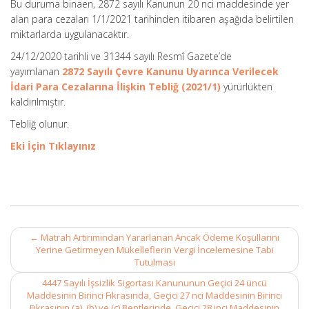
Bu duruma binaen, 2872 sayılı Kanunun 20 nci maddesinde yer
alan para cezaları 1/1/2021 tarihinden itibaren aşağıda belirtilen
miktarlarda uygulanacaktır.
24/12/2020 tarihli ve 31344 sayılı Resmî Gazete’de
yayımlanan
2872 Sayılı Çevre Kanunu Uyarınca Verilecek
İdari Para Cezalarına İlişkin Tebliğ (2021/1)
yürürlükten
kaldırılmıştır.
Tebliğ olunur.
Eki İçin Tıklayınız
Post
←
Matrah Artırımından Yararlanan Ancak Ödeme Koşullarını
navigation
Yerine Getirmeyen Mükelleflerin Vergi İncelemesine Tabi
Tutulması
4447 Sayılı İşsizlik Sigortası Kanununun Geçici 24 üncü
Maddesinin Birinci Fıkrasında, Geçici 27 nci Maddesinin Birinci
Fıkrasının (a), (b) ve (c) Bentlerinde, Geçici 28 inci Maddesinin