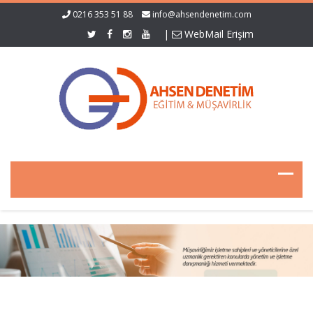
0216 353 51 88
info@ahsendenetim.com
|
WebMail Erişim