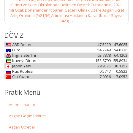
Birinci ve İkinci Fıkralarında Belirtilen Destek Tutarlarının, 2021
Yılı Ocak Döneminden İtibaren Geçerli Olmak Üzere Asgari Ücret
Artış Oranının (%21,56) Artırılması Hakkında Karar (Karar Sayısı:
3423)
→
DÖVİZ
ABD Doları
47.5229
47.6085
Euro
54.7749
54.8736
İngiliz Sterlini
63.7878
64.1203
Kuveyt Dinarı
153.8799
155.8934
Japon Yeni
29.9375
30.1357
Rus Rublesi
0.5747
0.5822
Çin Yuanı
7.0036
7.0952
Pratik Menü
Amortismanlar
Asgari Geçim İndirimi
Asgari Ücretler