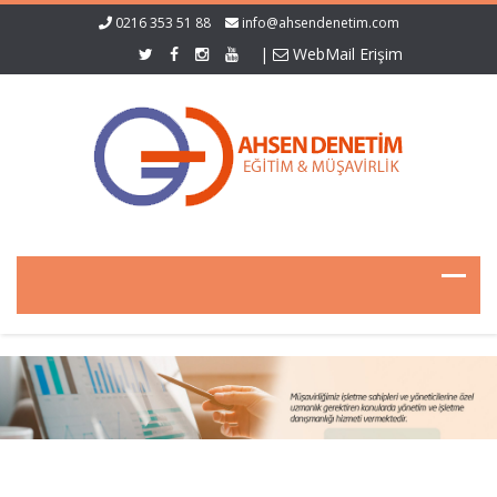
0216 353 51 88
info@ahsendenetim.com
|
WebMail Erişim