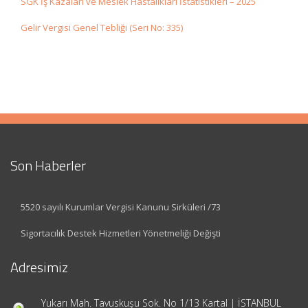
SGK İş Kazaları ve Meslek Hastalıkları İstatistikleri – 2025
Gelir Vergisi Genel Tebliği (Seri No: 335)
Son Haberler
5520 sayılı Kurumlar Vergisi Kanunu Sirküleri /73
Sigortacılık Destek Hizmetleri Yönetmeliği Değişti
Adresimiz
Yukarı Mah. Tavuskuşu Sok. No 1/13 Kartal | İSTANBUL