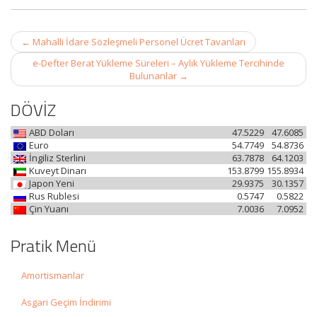
Post
←
Mahalli İdare Sözleşmeli Personel Ücret Tavanları
navigation
e-Defter Berat Yükleme Süreleri – Aylık Yükleme Tercihinde
Bulunanlar
→
DÖVİZ
ABD Doları
47.5229
47.6085
Euro
54.7749
54.8736
İngiliz Sterlini
63.7878
64.1203
Kuveyt Dinarı
153.8799
155.8934
Japon Yeni
29.9375
30.1357
Rus Rublesi
0.5747
0.5822
Çin Yuanı
7.0036
7.0952
Pratik Menü
Amortismanlar
Asgari Geçim İndirimi