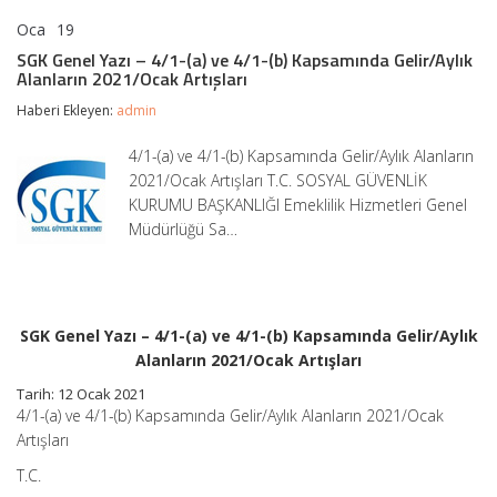
Oca
19
SGK
yorumlar kapalı
Genel
SGK Genel Yazı – 4/1-(a) ve 4/1-(b) Kapsamında Gelir/Aylık
Yazı
Alanların 2021/Ocak Artışları
–
4/1-
Haberi Ekleyen:
admin
(a)
ve
4/1-(a) ve 4/1-(b) Kapsamında Gelir/Aylık Alanların
4/1-
2021/Ocak Artışları T.C. SOSYAL GÜVENLİK
(b)
Kapsamında
KURUMU BAŞKANLIĞI Emeklilik Hizmetleri Genel
Gelir/Aylık
Müdürlüğü Sa…
Alanların
2021/Ocak
Artışları
için
SGK Genel Yazı – 4/1-(a) ve 4/1-(b) Kapsamında Gelir/Aylık
Alanların 2021/Ocak Artışları
Tarih: 12 Ocak 2021
4/1-(a) ve 4/1-(b) Kapsamında Gelir/Aylık Alanların 2021/Ocak
Artışları
T.C.