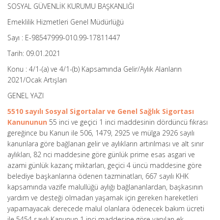
SOSYAL GÜVENLİK KURUMU BAŞKANLIĞI
Emeklilik Hizmetleri Genel Müdürlüğü
Sayı : E-98547999-010.99-17811447
Tarih: 09.01.2021
Konu : 4/1-(a) ve 4/1-(b) Kapsamında Gelir/Aylık Alanların
2021/Ocak Artışları
GENEL YAZI
5510 sayılı Sosyal Sigortalar ve Genel Sağlık Sigortası
Kanununun
55 inci ve geçici 1 inci maddesinin dördüncü fıkrası
gereğince bu Kanun ile 506, 1479, 2925 ve mülga 2926 sayılı
kanunlara göre bağlanan gelir ve aylıkların artırılması ve alt sınır
aylıkları, 82 nci maddesine göre günlük prime esas asgari ve
azami günlük kazanç miktarları, geçici 4 üncü maddesine göre
belediye başkanlarına ödenen tazminatları, 667 sayılı KHK
kapsamında vazife malullüğü aylığı bağlananlardan, başkasının
yardım ve desteği olmadan yaşamak için gereken hareketleri
yapamayacak derecede malul olanlara ödenecek bakım ücreti
ile 5454 sayılı Kanunun 1 inci maddesine göre yapılan ek