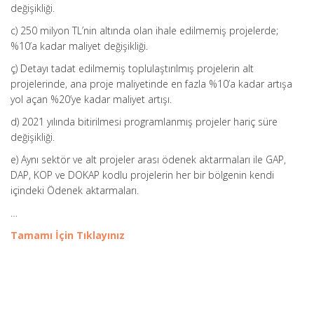
değişikliği.
c) 250 milyon TL’nin altında olan ihale edilmemiş projelerde;
%10’a kadar maliyet değişikliği.
ç) Detayı tadat edilmemiş toplulaştırılmış projelerin alt
projelerinde, ana proje maliyetinde en fazla %10’a kadar artışa
yol açan %20’ye kadar maliyet artışı.
d) 2021 yılında bitirilmesi programlanmış projeler hariç süre
değişikliği.
e) Aynı sektör ve alt projeler arası ödenek aktarmaları ile GAP,
DAP, KOP ve DOKAP kodlu projelerin her bir bölgenin kendi
içindeki Ödenek aktarmaları.
…
Tamamı İçin Tıklayınız