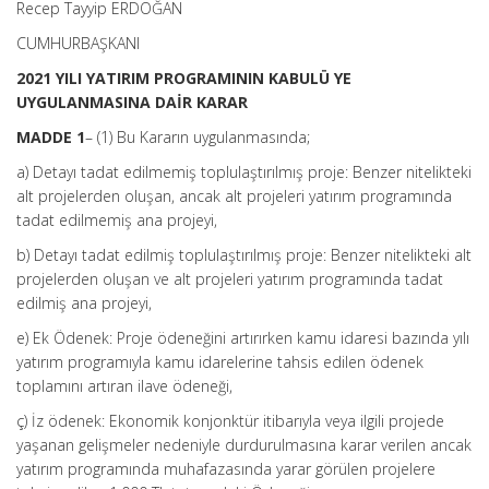
Recep Tayyip ERDOĞAN
CUMHURBAŞKANI
2021 YILI YATIRIM PROGRAMININ KABULÜ YE
UYGULANMASINA DAİR KARAR
MADDE 1
– (1) Bu Kararın uygulanmasında;
a) Detayı tadat edilmemiş toplulaştırılmış proje: Benzer nitelikteki
alt projelerden oluşan, ancak alt projeleri yatırım programında
tadat edilmemiş ana projeyi,
b) Detayı tadat edilmiş toplulaştırılmış proje: Benzer nitelikteki alt
projelerden oluşan ve alt projeleri yatırım programında tadat
edilmiş ana projeyi,
e) Ek Ödenek: Proje ödeneğini artırırken kamu idaresi bazında yılı
yatırım programıyla kamu idarelerine tahsis edilen ödenek
toplamını artıran ilave ödeneği,
ç) İz ödenek: Ekonomik konjonktür itibarıyla veya ilgili projede
yaşanan gelişmeler nedeniyle durdurulmasına karar verilen ancak
yatırım programında muhafazasında yarar görülen projelere