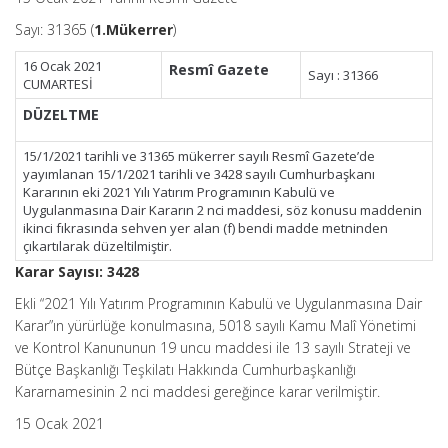
Sayı: 31365 (
1.Mükerrer
)
16 Ocak 2021
Resmî Gazete
Sayı : 31366
CUMARTESİ
DÜZELTME
15/1/2021 tarihli ve 31365 mükerrer sayılı Resmî Gazete’de
yayımlanan 15/1/2021 tarihli ve 3428 sayılı Cumhurbaşkanı
Kararının eki 2021 Yılı Yatırım Programının Kabulü ve
Uygulanmasına Dair Kararın 2 nci maddesi, söz konusu maddenin
ikinci fıkrasında sehven yer alan (f) bendi madde metninden
çıkartılarak düzeltilmiştir.
Karar Sayısı: 3428
Ekli “2021 Yılı Yatırım Programının Kabulü ve Uygulanmasına Dair
Karar”ın yürürlüğe konulmasına, 5018 sayılı Kamu Malî Yönetimi
ve Kontrol Kanununun 19 uncu maddesi ile 13 sayılı Strateji ve
Bütçe Başkanlığı Teşkilatı Hakkında Cumhurbaşkanlığı
Kararnamesinin 2 nci maddesi gereğince karar verilmiştir.
15 Ocak 2021