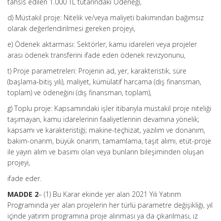
tahsis edilen 1.000 TL tutarındaki Ödeneği,
d) Müstakil proje: Nitelik ve/veya maliyeti bakımından bağımsız
olarak değerlendirilmesi gereken projeyi,
e) Ödenek aktarması: Sektörler, kamu idareleri veya projeler
arası ödenek transferini ifade eden ödenek revizyonunu,
t) Proje parametreleri: Projenin ad, yer, karakteristik, süre
(başlama-bitiş yılı), maliyet, kümülatif harcama (dış finansman,
toplam) ve ödeneğini (dış finansman, toplam),
g) Toplu proje: Kapsamındaki işler itibarıyla müstakil proje niteliği
taşımayan, kamu idarelerinin faaliyetlerinin devamına yönelik;
kapsamı ve karakteristiği; makine-teçhizat, yazılım ve donanım,
bakım-onarım, büyük onarım, tamamlama, taşıt alımı, etüt-proje
ile yayın alım ve basımı olan veya bunların bileşiminden oluşan
projeyi,
ifade eder.
MADDE 2
– (1) Bu Karar ekinde yer alan 2021 Yılı Yatırım
Programında yer alan projelerin her türlü parametre değişikliği, yıl
içinde yatırım programına proje alınması ya da çıkarılması, iz