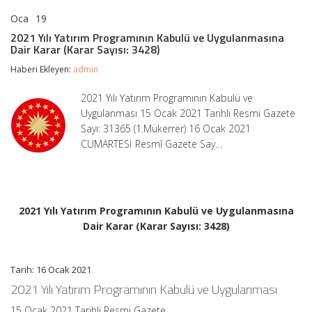
Oca
19
2021
yorumlar kapalı
Yılı
2021 Yılı Yatırım Programının Kabulü ve Uygulanmasına
Yatırım
Dair Karar (Karar Sayısı: 3428)
Programının
Kabulü
Haberi Ekleyen:
admin
ve
Uygulanmasına
2021 Yılı Yatırım Programının Kabulü ve
Dair
Uygulanması 15 Ocak 2021 Tarihli Resmi Gazete
Karar
(Karar
Sayı: 31365 (1.Mükerrer) 16 Ocak 2021
Sayısı:
CUMARTESİ Resmî Gazete Say…
3428)
için
2021 Yılı Yatırım Programının Kabulü ve Uygulanmasına
Dair Karar (Karar Sayısı: 3428)
Tarih: 16 Ocak 2021
2021 Yılı Yatırım Programının Kabulü ve Uygulanması
15 Ocak 2021 Tarihli Resmi Gazete