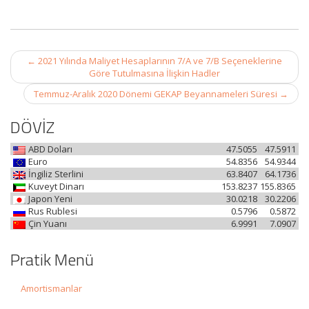
Post
←
2021 Yılında Maliyet Hesaplarının 7/A ve 7/B Seçeneklerine
navigation
Göre Tutulmasına İlişkin Hadler
Temmuz-Aralık 2020 Dönemi GEKAP Beyannameleri Süresi
→
DÖVİZ
ABD Doları
47.5055
47.5911
Euro
54.8356
54.9344
İngiliz Sterlini
63.8407
64.1736
Kuveyt Dinarı
153.8237
155.8365
Japon Yeni
30.0218
30.2206
Rus Rublesi
0.5796
0.5872
Çin Yuanı
6.9991
7.0907
Pratik Menü
Amortismanlar