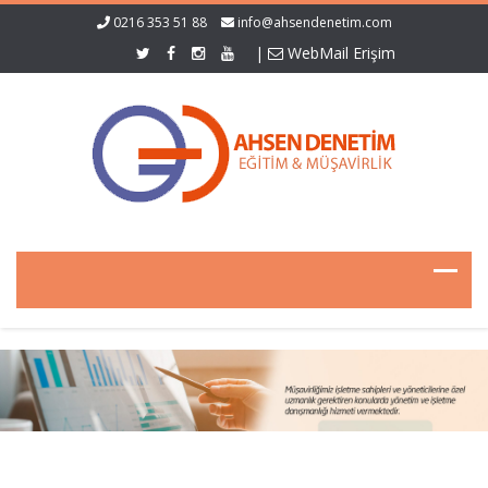
0216 353 51 88
info@ahsendenetim.com
|
WebMail Erişim