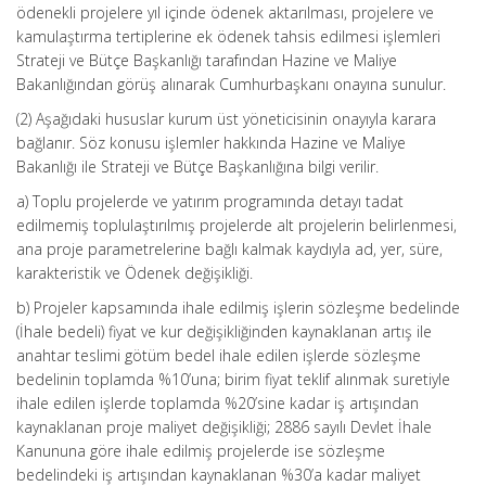
ödenekli projelere yıl içinde ödenek aktarılması, projelere ve
kamulaştırma tertiplerine ek ödenek tahsis edilmesi işlemleri
Strateji ve Bütçe Başkanlığı tarafından Hazine ve Maliye
Bakanlığından görüş alınarak Cumhurbaşkanı onayına sunulur.
(2) Aşağıdaki hususlar kurum üst yöneticisinin onayıyla karara
bağlanır. Söz konusu işlemler hakkında Hazine ve Maliye
Bakanlığı ile Strateji ve Bütçe Başkanlığına bilgi verilir.
a) Toplu projelerde ve yatırım programında detayı tadat
edilmemiş toplulaştırılmış projelerde alt projelerin belirlenmesi,
ana proje parametrelerine bağlı kalmak kaydıyla ad, yer, süre,
karakteristik ve Ödenek değişikliği.
b) Projeler kapsamında ihale edilmiş işlerin sözleşme bedelinde
(İhale bedeli) fiyat ve kur değişikliğinden kaynaklanan artış ile
anahtar teslimi götüm bedel ihale edilen işlerde sözleşme
bedelinin toplamda %10’una; birim fiyat teklif alınmak suretiyle
ihale edilen işlerde toplamda %20’sine kadar iş artışından
kaynaklanan proje maliyet değişikliği; 2886 sayılı Devlet İhale
Kanununa göre ihale edilmiş projelerde ise sözleşme
bedelindeki iş artışından kaynaklanan %30’a kadar maliyet