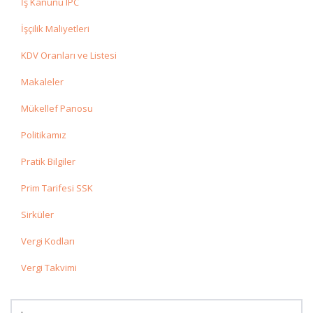
İş Kanunu IPC
İşçilik Maliyetleri
KDV Oranları ve Listesi
Makaleler
Mükellef Panosu
Politikamız
Pratik Bilgiler
Prim Tarifesi SSK
Sirküler
Vergi Kodları
Vergi Takvimi