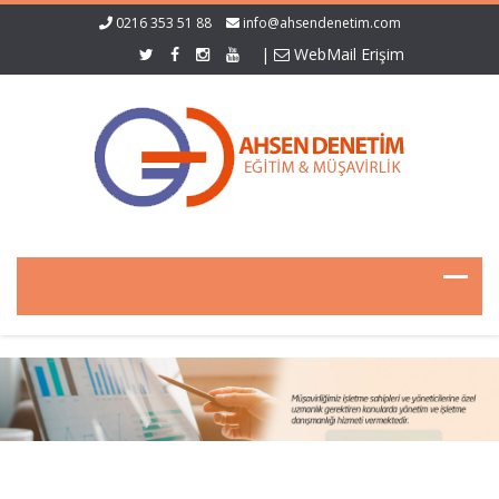
0216 353 51 88
info@ahsendenetim.com
|
WebMail Erişim