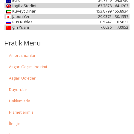
Euro
54.7749
54.8736
İngiliz Sterlini
63.7878
64.1203
Kuveyt Dinarı
153.8799
155.8934
Japon Yeni
29.9375
30.1357
Rus Rublesi
0.5747
0.5822
Çin Yuanı
7.0036
7.0952
Pratik Menü
Amortismanlar
Asgari Geçim İndirimi
Asgari Ücretler
Duyurular
Hakkımızda
Hizmetlerimiz
İletişim