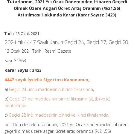
Maddesinin
Tutarlarının, 2021 Yılı Ocak Döneminden İtibaren Geçerli
Birinci
Olmak Üzere Asgari Ücret Artış Oranının (%21,56)
ve
Artırılması Hakkında Karar (Karar Sayısı: 3423)
İkinci
Fıkralarında
Belirtilen
Destek
Tarih: 13 Ocak 2021
Tutarlarının,
2021 Yılı 4447 Sayılı Kanun Geçici 24, Geçici 27, Geçici 28
2021
Yılı
13 Ocak 2021 Tarihli Resmi Gazete
Ocak
Döneminden
Sayı: 31363
İtibaren
Geçerli
Karar Sayısı: 3423
Olmak
Üzere
4447 sayılı İşsizlik Sigortası Kanununun
;
Asgari
Ücret
a)
Geçici 24 üncü maddesinin birinci fıkrasında
,
Artış
Oranının
b)
Geçici 27 nci maddesinin birinci fıkrasının (a), (b) ve (c)
(%21,56)
bentlerinde
,
Artırılması
Hakkında
c)
Geçici 28 inci maddesinin birinci ve ikinci fıkralarında
,
Karar
(Karar
belirtilen destek tutarlarının, 2021 yılı Ocak döneminden itibaren
Sayısı:
geçerli olmak üzere asgari ücret artış oranında (%21,56)
3423)