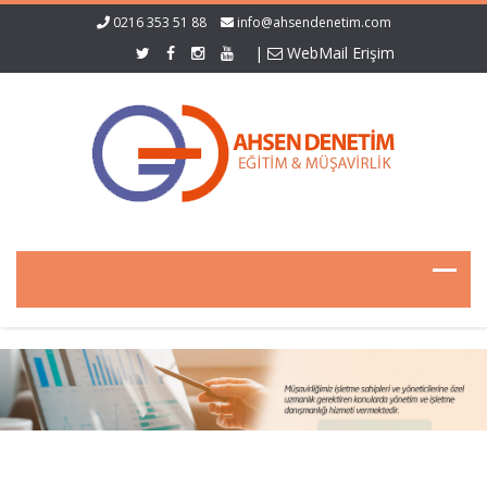
0216 353 51 88
info@ahsendenetim.com
|
WebMail Erişim