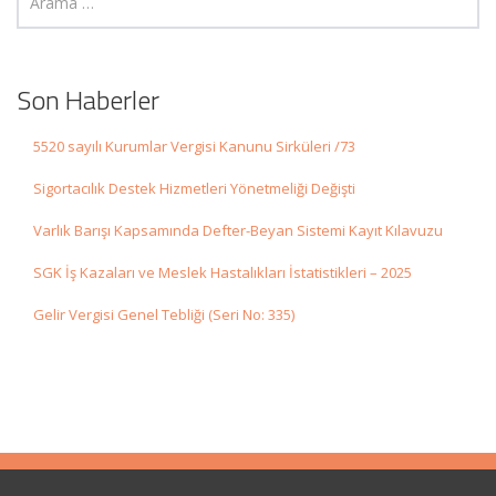
Son Haberler
5520 sayılı Kurumlar Vergisi Kanunu Sirküleri /73
Sigortacılık Destek Hizmetleri Yönetmeliği Değişti
Varlık Barışı Kapsamında Defter-Beyan Sistemi Kayıt Kılavuzu
SGK İş Kazaları ve Meslek Hastalıkları İstatistikleri – 2025
Gelir Vergisi Genel Tebliği (Seri No: 335)