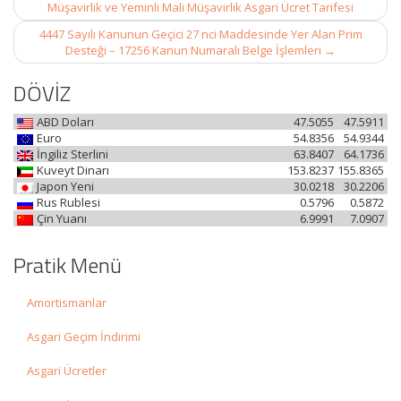
Müşavirlik ve Yeminli Mali Müşavirlik Asgari Ücret Tarifesi
4447 Sayılı Kanunun Geçici 27 nci Maddesinde Yer Alan Prim
Desteği – 17256 Kanun Numaralı Belge İşlemleri
→
DÖVİZ
ABD Doları
47.5055
47.5911
Euro
54.8356
54.9344
İngiliz Sterlini
63.8407
64.1736
Kuveyt Dinarı
153.8237
155.8365
Japon Yeni
30.0218
30.2206
Rus Rublesi
0.5796
0.5872
Çin Yuanı
6.9991
7.0907
Pratik Menü
Amortismanlar
Asgari Geçim İndirimi
Asgari Ücretler