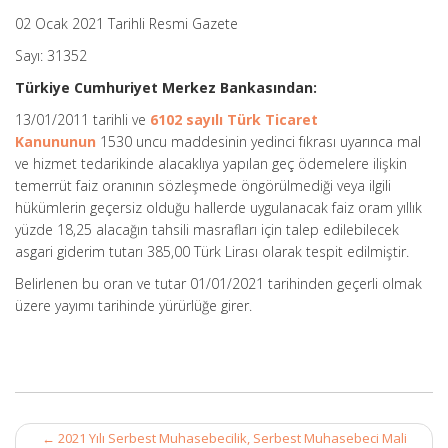
02 Ocak 2021 Tarihli Resmi Gazete
Sayı: 31352
Türkiye Cumhuriyet Merkez Bankasından:
13/01/2011 tarihli ve
6102 sayılı Türk Ticaret
Kanununun
1530 uncu maddesinin yedinci fıkrası uyarınca mal
ve hizmet tedarikinde alacaklıya yapılan geç ödemelere ilişkin
temerrüt faiz oranının sözleşmede öngörülmediği veya ilgili
hükümlerin geçersiz olduğu hallerde uygulanacak faiz oram yıllık
yüzde 18,25 alacağın tahsili masrafları için talep edilebilecek
asgari giderim tutarı 385,00 Türk Lirası olarak tespit edilmiştir.
Belirlenen bu oran ve tutar 01/01/2021 tarihinden geçerli olmak
üzere yayımı tarihinde yürürlüğe girer.
Post
←
2021 Yılı Serbest Muhasebecilik, Serbest Muhasebeci Mali
navigation