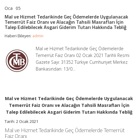
Oca
05
Mal
yorumlar kapalı
ve
Mal ve Hizmet Tedarikinde Geç Ödemelerde Uygulanacak
Hizmet
Temerrüt Faiz Oranı ve Alacağın Tahsili Masrafları İçin
Tedarikinde
Talep Edilebilecek Asgari Giderim Tutarı Hakkında Tebliğ
Geç
Ödemelerde
Haberi Ekleyen:
admin
Uygulanacak
Temerrüt
Mal ve Hizmet Tedarikinde Geç Ödemelerde
Faiz
Temerrüt Faiz Oranı 02 Ocak 2021 Tarihli Resmi
Oranı
ve
Gazete Sayı: 31352 Türkiye Cumhuriyet Merkez
Alacağın
Bankasından: 13/0…
Tahsili
Masrafları
İçin
Talep
Edilebilecek
Asgari
Mal ve Hizmet Tedarikinde Geç Ödemelerde Uygulanacak
Giderim
Temerrüt Faiz Oranı ve Alacağın Tahsili Masrafları İçin
Tutarı
Talep Edilebilecek Asgari Giderim Tutarı Hakkında Tebliğ
Hakkında
Tebliğ
Tarih: 2 Ocak 2021
için
Mal ve Hizmet Tedarikinde Geç Ödemelerde Temerrüt
Faiz Oranı