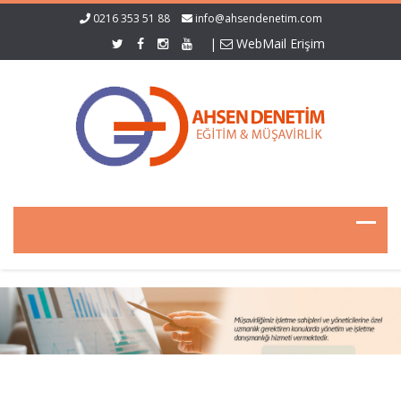
0216 353 51 88
info@ahsendenetim.com
|
WebMail Erişim