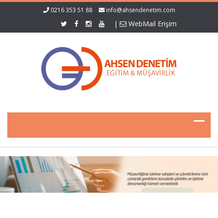
0216 353 51 88
info@ahsendenetim.com
|
WebMail Erişim