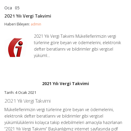
Oca
05
2021
yorumlar kapalı
Yılı
2021 Yılı Vergi Takvimi
Vergi
Takvimi
Haberi Ekleyen:
admin
için
2021 Yılı Vergi Takvimi Mükelleflerimizin vergi
türlerine göre beyan ve ödemelerini, elektronik
defter beratlarını ve bildirimler gibi vergisel
yüküml…
2021 Yılı Vergi Takvimi
Tarih: 4 Ocak 2021
2021 Yılı Vergi Takvimi
Mükelleflerimizin vergi türlerine göre beyan ve ödemelerini,
elektronik defter beratlarını ve bildirimler gibi vergisel
yükümlülüklerini kolayca takip edebilmeleri amacıyla hazırlanan
“2021 Yılı Vergi Takvimi” Başkanlığımız internet sayfasında pdf