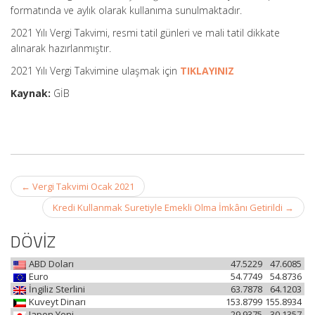
formatında ve aylık olarak kullanıma sunulmaktadır.
2021 Yılı Vergi Takvimi, resmi tatil günleri ve mali tatil dikkate
alınarak hazırlanmıştır.
2021 Yılı Vergi Takvimine ulaşmak için
TIKLAYINIZ
Kaynak:
GİB
Post
←
Vergi Takvimi Ocak 2021
navigation
Kredi Kullanmak Suretiyle Emekli Olma İmkânı Getirildi
→
DÖVİZ
ABD Doları
47.5229
47.6085
Euro
54.7749
54.8736
İngiliz Sterlini
63.7878
64.1203
Kuveyt Dinarı
153.8799
155.8934
Japon Yeni
29.9375
30.1357