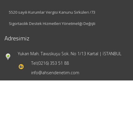
5520 sayılı Kurumlar Vergisi Kanunu Sirküleri /73
Sigortacılık Destek Hizmetleri Yönetmeliği Değişti
Adresimiz
Yukarı Mah. Tavuskuşu Sok. No 1/13 Kartal | İSTANBUL
Tel:
(0216) 353 51 88
info@ahsendenetim.com
Hızlı Menü
Ana Sayfa
Hakkımızda
Hizmetlerimiz
Güncel Mevzuat
İletişim