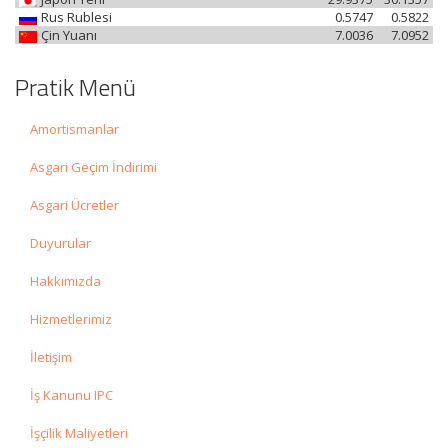
Rus Rublesi
0.5747
0.5822
Çin Yuanı
7.0036
7.0952
Pratik Menü
Amortismanlar
Asgari Geçim İndirimi
Asgari Ücretler
Duyurular
Hakkımızda
Hizmetlerimiz
İletişim
İş Kanunu IPC
İşçilik Maliyetleri