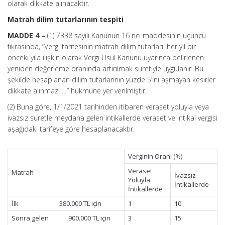
olarak dikkate alınacaktır.
Matrah dilim tutarlarının tespiti
MADDE 4 –
(1) 7338 sayılı Kanunun 16 ncı maddesinin üçüncü
fıkrasında, “Vergi tarifesinin matrah dilim tutarları, her yıl bir
önceki yıla ilişkin olarak Vergi Usul Kanunu uyarınca belirlenen
yeniden değerleme oranında artırılmak suretiyle uygulanır. Bu
şekilde hesaplanan dilim tutarlarının yüzde 5’ini aşmayan kesirler
dikkate alınmaz. …” hükmüne yer verilmiştir.
(2) Buna göre, 1/1/2021 tarihinden itibaren veraset yoluyla veya
ivazsız suretle meydana gelen intikallerde veraset ve intikal vergisi
aşağıdaki tarifeye göre hesaplanacaktır.
Verginin Oranı (%)
Veraset
Matrah
İvazsız
Yoluyla
İntikallerde
İntikallerde
İlk 380.000 TL için
1
10
Sonra gelen 900.000 TL için
3
15