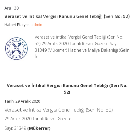
Ara
30
Veraset
yorumlar kapalı
ve
Veraset ve İntikal Vergisi Kanunu Genel Tebliği (Seri No: 52)
İntikal
Vergisi
Haberi Ekleyen:
admin
Kanunu
Genel
Veraset ve İntikal Vergisi Genel Tebliği (Seri No:
Tebliği
52) 29 Aralık 2020 Tarihli Resmi Gazete Sayı:
(Seri
No:
31349 (Mükerrer) Hazine ve Maliye Bakanlığı (Gelir
52)
İd…
için
Veraset ve İntikal Vergisi Kanunu Genel Tebliği (Seri No:
52)
Tarih: 29 Aralık 2020
Veraset ve İntikal Vergisi Genel Tebliği (Seri No: 52)
29 Aralık 2020 Tarihli Resmi Gazete
Sayı: 31349
(Mükerrer)