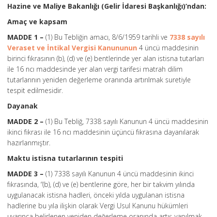
Hazine ve Maliye Bakanlığı (Gelir İdaresi Başkanlığı)’ndan:
Amaç ve kapsam
MADDE 1 –
(1) Bu Tebliğin amacı, 8/6/1959 tarihli ve
7338 sayılı
Veraset ve İntikal Vergisi Kanununun
4 üncü maddesinin
birinci fıkrasının (b), (d) ve (e) bentlerinde yer alan istisna tutarları
ile 16 ncı maddesinde yer alan vergi tarifesi matrah dilim
tutarlarının yeniden değerleme oranında artırılmak suretiyle
tespit edilmesidir.
Dayanak
MADDE 2 –
(1) Bu Tebliğ, 7338 sayılı Kanunun 4 üncü maddesinin
ikinci fıkrası ile 16 ncı maddesinin üçüncü fıkrasına dayanılarak
hazırlanmıştır.
Maktu istisna tutarlarının tespiti
MADDE 3 –
(1) 7338 sayılı Kanunun 4 üncü maddesinin ikinci
fıkrasında, “(b), (d) ve (e) bentlerine göre, her bir takvim yılında
uygulanacak istisna hadleri, önceki yılda uygulanan istisna
hadlerine bu yıla ilişkin olarak Vergi Usul Kanunu hükümleri
uyarınca belirlenen yeniden değerleme oranında artış yapılmak