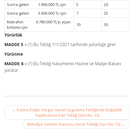
Sonra gelen 1.900.000 TL için
5
20
Sonra gelen 3.600.000 TL için
7
25
Matrahın 6.780.000 TL’yi aşan
10
30
bölümü için
Yürürlük
MADDE 5 –
(1) Bu Tebliğ 1/1/2021 tarihinde yürürlüğe girer.
Yürütme
MADDE 6 –
(1) Bu Tebliğ hükümlerini Hazine ve Maliye Bakanı
yürütür.
Post
←
Katma Değer Vergisi Genel Uygulama Tebliğinde Değişiklik
navigation
Yapılmasına Dair Tebliğ (Seri No: 33)
Belediye Gelirleri Kanunu Genel Tebliği (Seri No: 53)
→