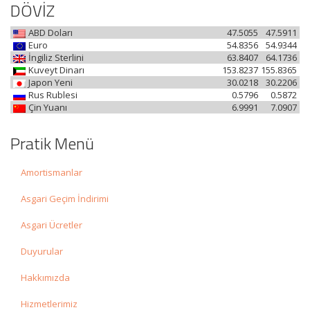
DÖVİZ
ABD Doları
47.5055
47.5911
Euro
54.8356
54.9344
İngiliz Sterlini
63.8407
64.1736
Kuveyt Dinarı
153.8237
155.8365
Japon Yeni
30.0218
30.2206
Rus Rublesi
0.5796
0.5872
Çin Yuanı
6.9991
7.0907
Pratik Menü
Amortismanlar
Asgari Geçim İndirimi
Asgari Ücretler
Duyurular
Hakkımızda
Hizmetlerimiz