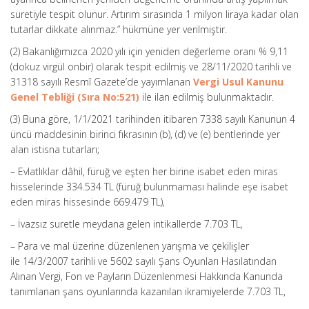
suretiyle tespit olunur. Artırım sırasında 1 milyon liraya kadar olan
tutarlar dikkate alınmaz.” hükmüne yer verilmiştir.
(2) Bakanlığımızca 2020 yılı için yeniden değerleme oranı % 9,11
(dokuz virgül onbir) olarak tespit edilmiş ve 28/11/2020 tarihli ve
31318 sayılı Resmî Gazete’de yayımlanan
Vergi Usul Kanunu
Genel Tebliği (Sıra No:521)
ile ilan edilmiş bulunmaktadır.
(3) Buna göre, 1/1/2021 tarihinden itibaren 7338 sayılı Kanunun 4
üncü maddesinin birinci fıkrasının (b), (d) ve (e) bentlerinde yer
alan istisna tutarları;
– Evlatlıklar dâhil, füruğ ve eşten her birine isabet eden miras
hisselerinde 334.534 TL (füruğ bulunmaması halinde eşe isabet
eden miras hissesinde 669.479 TL),
– İvazsız suretle meydana gelen intikallerde 7.703 TL,
– Para ve mal üzerine düzenlenen yarışma ve çekilişler
ile 14/3/2007 tarihli ve 5602 sayılı Şans Oyunları Hasılatından
Alınan Vergi, Fon ve Payların Düzenlenmesi Hakkında Kanunda
tanımlanan şans oyunlarında kazanılan ikramiyelerde 7.703 TL,