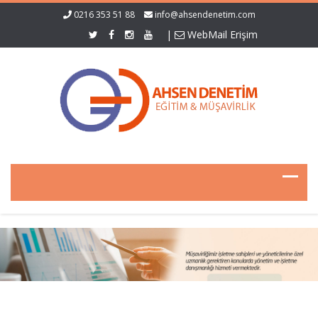
0216 353 51 88
info@ahsendenetim.com
|
WebMail Erişim