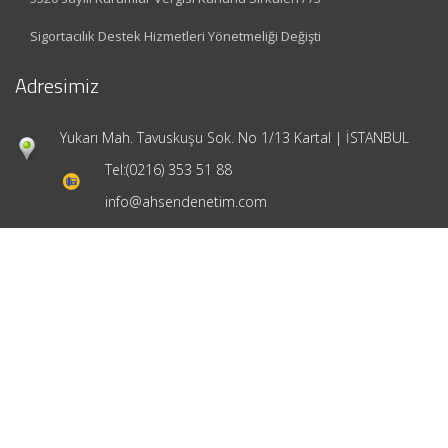
Sigortacılık Destek Hizmetleri Yönetmeliği Değişti
Adresimiz
Yukarı Mah. Tavuskuşu Sok. No 1/13 Kartal | İSTANBUL
Tel:
(0216) 353 51 88
info@ahsendenetim.com
Hızlı Menü
Ana Sayfa
Hakkımızda
Hizmetlerimiz
Güncel Mevzuat
İletişim
Mevzuat: Alomaliye.com
|
ABACIPARK
Web Hosting