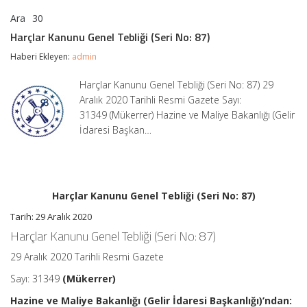
Ara
30
Harçlar
yorumlar kapalı
Kanunu
Harçlar Kanunu Genel Tebliği (Seri No: 87)
Genel
Tebliği
Haberi Ekleyen:
admin
(Seri
No:
Harçlar Kanunu Genel Tebliği (Seri No: 87) 29
87)
Aralık 2020 Tarihli Resmi Gazete Sayı:
için
31349 (Mükerrer) Hazine ve Maliye Bakanlığı (Gelir
İdaresi Başkan…
Harçlar Kanunu Genel Tebliği (Seri No: 87)
Tarih: 29 Aralık 2020
Harçlar Kanunu Genel Tebliği (Seri No: 87)
29 Aralık 2020 Tarihli Resmi Gazete
Sayı: 31349
(Mükerrer)
Hazine ve Maliye Bakanlığı (Gelir İdaresi Başkanlığı)’ndan: