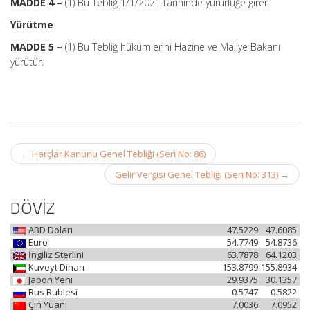
MADDE 4 –
(1) Bu Tebliğ 1/1/2021 tarihinde yürürlüğe girer.
Yürütme
MADDE 5 –
(1) Bu Tebliğ hükümlerini Hazine ve Maliye Bakanı
yürütür.
Post
←
Harçlar Kanunu Genel Tebliği (Seri No: 86)
navigation
Gelir Vergisi Genel Tebliği (Seri No: 313)
→
DÖVİZ
ABD Doları
47.5229
47.6085
Euro
54.7749
54.8736
İngiliz Sterlini
63.7878
64.1203
Kuveyt Dinarı
153.8799
155.8934
Japon Yeni
29.9375
30.1357
Rus Rublesi
0.5747
0.5822
Çin Yuanı
7.0036
7.0952