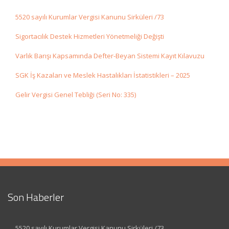
5520 sayılı Kurumlar Vergisi Kanunu Sirküleri /73
Sigortacılık Destek Hizmetleri Yönetmeliği Değişti
Varlık Barışı Kapsamında Defter-Beyan Sistemi Kayıt Kılavuzu
SGK İş Kazaları ve Meslek Hastalıkları İstatistikleri – 2025
Gelir Vergisi Genel Tebliği (Seri No: 335)
Son Haberler
5520 sayılı Kurumlar Vergisi Kanunu Sirküleri /73