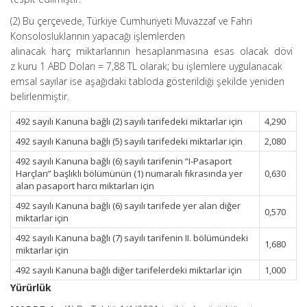
(2) Bu çerçevede, Türkiye Cumhuriyeti Muvazzaf ve Fahri
Konsolosluklarının yapacağı işlemlerden
alınacak harç miktarlarının hesaplanmasına esas olacak dövi
z kuru 1 ABD Doları = 7,88 TL olarak; bu işlemlere uygulanacak
emsal sayılar ise aşağıdaki tabloda gösterildiği şekilde yeniden
belirlenmiştir.
492 sayılı Kanuna bağlı (2) sayılı tarifedeki miktarlar için
4,290
492 sayılı Kanuna bağlı (5) sayılı tarifedeki miktarlar için
2,080
492 sayılı Kanuna bağlı (6) sayılı tarifenin “I-Pasaport
Harçları” başlıklı bölümünün (1) numaralı fıkrasında yer
0,630
alan pasaport harcı miktarları için
492 sayılı Kanuna bağlı (6) sayılı tarifede yer alan diğer
0,570
miktarlar için
492 sayılı Kanuna bağlı (7) sayılı tarifenin II. bölümündeki
1,680
miktarlar için
492 sayılı Kanuna bağlı diğer tarifelerdeki miktarlar için
1,000
Yürürlük