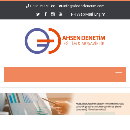
0216 353 51 88
info@ahsendenetim.com
|
WebMail Erişim