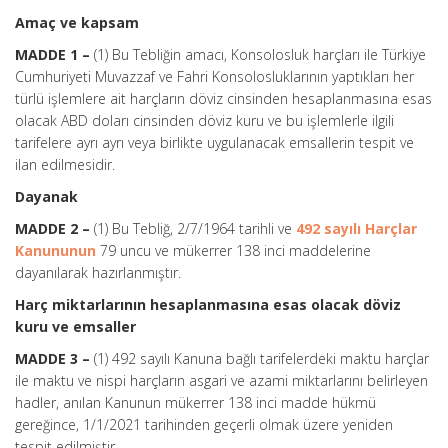
Amaç ve kapsam
MADDE 1 –
(1) Bu Tebliğin amacı, Konsolosluk harçları ile Türkiye
Cumhuriyeti Muvazzaf ve Fahri Konsolosluklarının yaptıkları her
türlü işlemlere ait harçların döviz cinsinden hesaplanmasına esas
olacak ABD doları cinsinden döviz kuru ve bu işlemlerle ilgili
tarifelere ayrı ayrı veya birlikte uygulanacak emsallerin tespit ve
ilan edilmesidir.
Dayanak
MADDE 2 –
(1) Bu Tebliğ, 2/7/1964 tarihli ve
492 sayılı Harçlar
Kanununun
79 uncu ve mükerrer 138 inci maddelerine
dayanılarak hazırlanmıştır.
Harç miktarlarının hesaplanmasına esas olacak döviz
kuru ve emsaller
MADDE 3 –
(1) 492 sayılı Kanuna bağlı tarifelerdeki maktu harçlar
ile maktu ve nispi harçların asgari ve azami miktarlarını belirleyen
hadler, anılan Kanunun mükerrer 138 inci madde hükmü
gereğince, 1/1/2021 tarihinden geçerli olmak üzere yeniden
tespit edilmiştir.