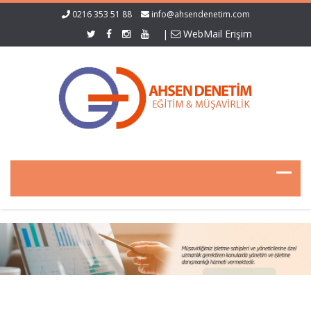
0216 353 51 88
info@ahsendenetim.com
|
WebMail Erişim