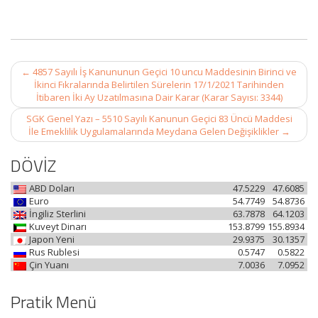
Post
←
4857 Sayılı İş Kanununun Geçici 10 uncu Maddesinin Birinci ve
navigation
İkinci Fıkralarında Belirtilen Sürelerin 17/1/2021 Tarihinden
İtibaren İki Ay Uzatılmasına Dair Karar (Karar Sayısı: 3344)
SGK Genel Yazı – 5510 Sayılı Kanunun Geçici 83 Üncü Maddesi
İle Emeklilik Uygulamalarında Meydana Gelen Değişiklikler
→
DÖVİZ
ABD Doları
47.5229
47.6085
Euro
54.7749
54.8736
İngiliz Sterlini
63.7878
64.1203
Kuveyt Dinarı
153.8799
155.8934
Japon Yeni
29.9375
30.1357
Rus Rublesi
0.5747
0.5822
Çin Yuanı
7.0036
7.0952
Pratik Menü