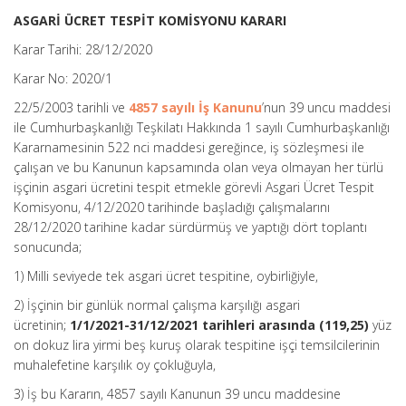
ASGARİ ÜCRET TESPİT KOMİSYONU KARARI
Karar Tarihi: 28/12/2020
Karar No: 2020/1
22/5/2003 tarihli ve
4857 sayılı İş Kanunu
’nun 39 uncu maddesi
ile Cumhurbaşkanlığı Teşkilatı Hakkında 1 sayılı Cumhurbaşkanlığı
Kararnamesinin 522 nci maddesi gereğince, iş sözleşmesi ile
çalışan ve bu Kanunun kapsamında olan veya olmayan her türlü
işçinin asgari ücretini tespit etmekle görevli Asgari Ücret Tespit
Komisyonu, 4/12/2020 tarihinde başladığı çalışmalarını
28/12/2020 tarihine kadar sürdürmüş ve yaptığı dört toplantı
sonucunda;
1) Milli seviyede tek asgari ücret tespitine, oybirliğiyle,
2) İşçinin bir günlük normal çalışma karşılığı asgari
ücretinin;
1/1/2021-31/12/2021 tarihleri arasında (119,25)
yüz
on dokuz lira yirmi beş kuruş olarak tespitine işçi temsilcilerinin
muhalefetine karşılık oy çokluğuyla,
3) İş bu Kararın, 4857 sayılı Kanunun 39 uncu maddesine