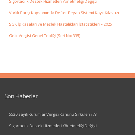
Sigortacılık Destek Hizmetleri Yönetmeliği Değişti
Varlık Barışı Kapsamında Defter-Beyan Sistemi Kayıt Kılavuzu
SGK İş Kazaları ve Meslek Hastalıkları İstatistikleri – 2025
Gelir Vergisi Genel Tebliği (Seri No: 335)
Son Haberler
5520 sayılı Kurumlar Vergisi Kanunu Sirküleri /73
Sigortacılık Destek Hizmetleri Yönetmeliği Değişti