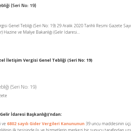
bliği (Seri No: 19)
rgisi Genel Tebliği (Seri No: 19) 29 Aralık 2020 Tarihli Resmi Gazete Sayı
) Hazine ve Maliye Bakanlığı (Gelir İdaresi…
el İletişim Vergisi Genel Tebliği (Seri No: 19)
bliği (Seri No: 19)
zete
Gelir İdaresi Başkanlığı)’ndan:
i ve
6802 sayılı Gider Vergileri Kanununun
39 uncu maddesinin üç
liğinin ilk tesisinde (iş ve hizmetlerin merkezi bir sunucu tarafından u