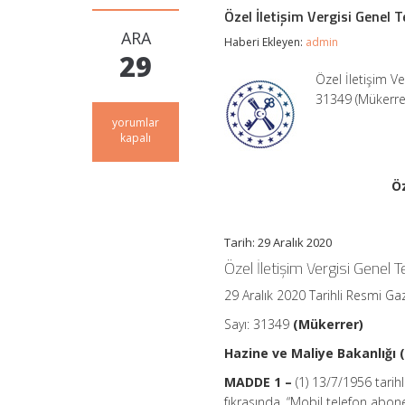
Özel İletişim Vergisi Genel Te
ARA
Haberi Ekleyen:
admin
29
Özel İletişim Ve
31349 (Mükerrer
Özel
yorumlar
İletişim
kapalı
Vergisi
Genel
Tebliği
Öz
(Seri
No:
19)
Tarih: 29 Aralık 2020
için
Özel İletişim Vergisi Genel Te
29 Aralık 2020 Tarihli Resmi Ga
Sayı: 31349
(Mükerrer)
Hazine ve Maliye Bakanlığı (
MADDE 1 –
(1) 13/7/1956 tarihl
fıkrasında, “Mobil telefon abone