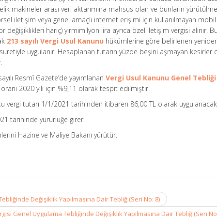
lik makineler arası veri aktarımına mahsus olan ve bunların yürütülmes
örsel iletişim veya genel amaçlı internet erişimi için kullanılmayan mobil
r değişiklikleri hariç) yirmimilyon lira ayrıca özel iletişim vergisi alınır. B
rak
213 sayılı Vergi Usul Kanunu
hükümlerine göre belirlenen yenide
uretiyle uygulanır. Hesaplanan tutarın yüzde beşini aşmayan kesirler 
.
 sayılı Resmî Gazete’de yayımlanan
Vergi Usul Kanunu Genel Tebliği 
ranı 2020 yılı için %9,11 olarak tespit edilmiştir.
 vergi tutarı 1/1/2021 tarihinden itibaren 86,00 TL olarak uygulanacakt
021 tarihinde yürürlüğe girer.
lerini Hazine ve Maliye Bakanı yürütür.
Tebliğinde Değişiklik Yapılmasına Dair Tebliğ (Seri No: 8)
isi Genel Uygulama Tebliğinde Değişiklik Yapılmasına Dair Tebliğ (Seri No