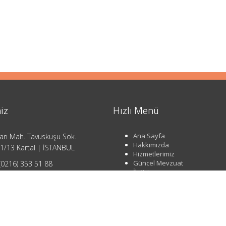
iz
Hızlı Menü
Ana Sayfa
arı Mah. Tavuskuşu Sok.
Hakkımızda
1/13 Kartal | İSTANBUL
Hizmetlerimiz
Güncel Mevzuat
(0216) 353 51 88
İletişim
o@ahsendenetim.com