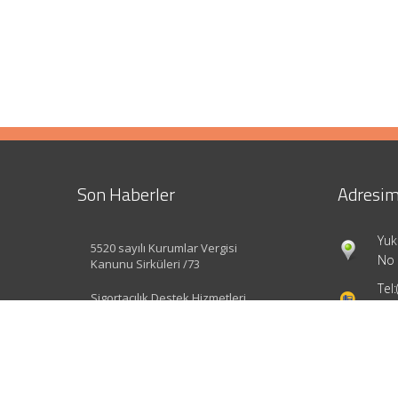
Son Haberler
Adresim
Yuk
5520 sayılı Kurumlar Vergisi
No 
Kanunu Sirküleri /73
Tel:
Sigortacılık Destek Hizmetleri
Yönetmeliği Değişti
inf