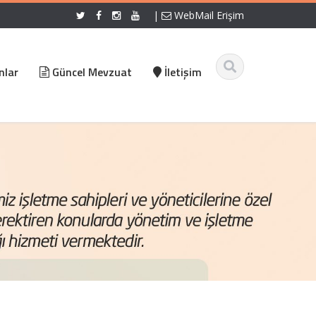
|
WebMail Erişim
nlar
Güncel Mevzuat
İletişim