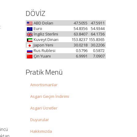
DÖVİZ
ABD Doları
47.5055
47.5911
:
Euro
54.8356
54.9344
İngiliz Sterlini
63.8407
64.1736
Kuveyt Dinarı
153.8237
155.8365
Japon Yeni
30.0218
30.2206
Rus Rublesi
0.5796
0.5872
Çin Yuanı
6.9991
7.0907
Pratik Menü
Amortismanlar
Asgari Geçim İndirimi
Asgari Ücretler
Duyurular
üncü
Hakkımızda
zaktan