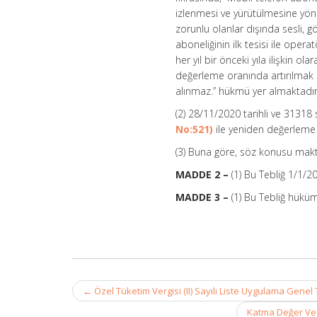
izlenmesi ve yürütülmesine yöne
zorunlu olanlar dışında sesli, g
aboneliğinin ilk tesisi ile operatö
her yıl bir önceki yıla ilişkin ola
değerleme oranında artırılmak s
alınmaz.” hükmü yer almaktadır
(2) 28/11/2020 tarihli ve 31318
No:521)
ile yeniden değerleme o
(3) Buna göre, söz konusu maktu
MADDE 2 –
(1) Bu Tebliğ 1/1/2
MADDE 3 –
(1) Bu Tebliğ hüküm
Post
←
Özel Tüketim Vergisi (II) Sayılı Liste Uygulama Genel 
navigation
Katma Değer Verg