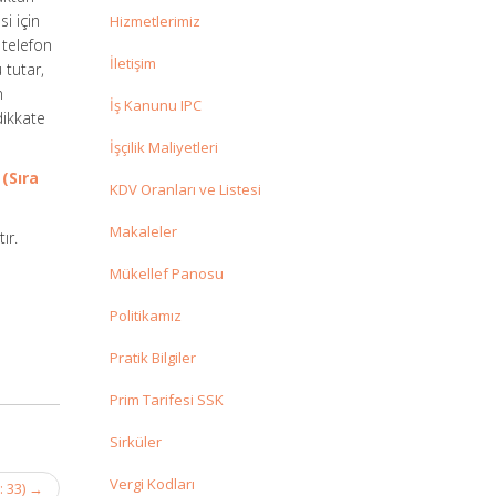
i için
Hizmetlerimiz
 telefon
İletişim
u tutar,
n
İş Kanunu IPC
dikkate
İşçilik Maliyetleri
(Sıra
KDV Oranları ve Listesi
Makaleler
ır.
Mükellef Panosu
Politikamız
Pratik Bilgiler
Prim Tarifesi SSK
Sirküler
Vergi Kodları
: 33)
→