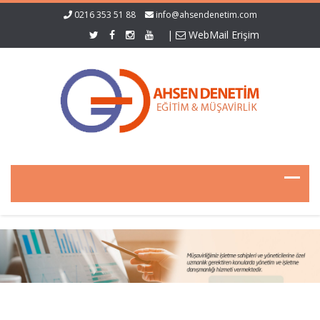
0216 353 51 88
info@ahsendenetim.com
|
WebMail Erişim