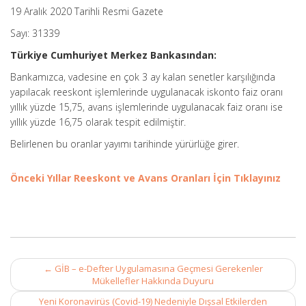
19 Aralık 2020 Tarihli Resmi Gazete
Sayı: 31339
Türkiye Cumhuriyet Merkez Bankasından:
Bankamızca, vadesine en çok 3 ay kalan senetler karşılığında
yapılacak reeskont işlemlerinde uygulanacak iskonto faiz oranı
yıllık yüzde 15,75, avans işlemlerinde uygulanacak faiz oranı ise
yıllık yüzde 16,75 olarak tespit edilmiştir.
Belirlenen bu oranlar yayımı tarihinde yürürlüğe girer.
Önceki Yıllar Reeskont ve Avans Oranları İçin Tıklayınız
Post
←
GİB – e-Defter Uygulamasına Geçmesi Gerekenler
navigation
Mükellefler Hakkında Duyuru
Yeni Koronavirüs (Covid-19) Nedeniyle Dışsal Etkilerden