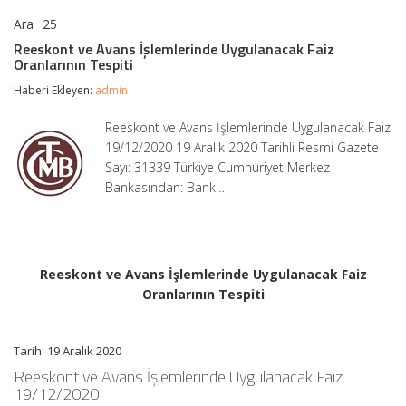
Ara
25
Reeskont
yorumlar kapalı
ve
Reeskont ve Avans İşlemlerinde Uygulanacak Faiz
Avans
Oranlarının Tespiti
İşlemlerinde
Uygulanacak
Haberi Ekleyen:
admin
Faiz
Oranlarının
Reeskont ve Avans İşlemlerinde Uygulanacak Faiz
Tespiti
19/12/2020 19 Aralık 2020 Tarihli Resmi Gazete
için
Sayı: 31339 Türkiye Cumhuriyet Merkez
Bankasından: Bank…
Reeskont ve Avans İşlemlerinde Uygulanacak Faiz
Oranlarının Tespiti
Tarih: 19 Aralık 2020
Reeskont ve Avans İşlemlerinde Uygulanacak Faiz
19/12/2020