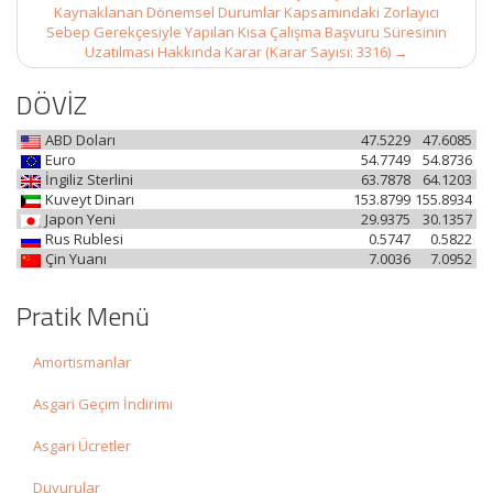
Kaynaklanan Dönemsel Durumlar Kapsamındaki Zorlayıcı
Sebep Gerekçesiyle Yapılan Kısa Çalışma Başvuru Süresinin
Uzatılması Hakkında Karar (Karar Sayısı: 3316)
→
DÖVİZ
ABD Doları
47.5229
47.6085
Euro
54.7749
54.8736
İngiliz Sterlini
63.7878
64.1203
Kuveyt Dinarı
153.8799
155.8934
Japon Yeni
29.9375
30.1357
Rus Rublesi
0.5747
0.5822
Çin Yuanı
7.0036
7.0952
Pratik Menü
Amortismanlar
Asgari Geçim İndirimi
Asgari Ücretler
Duyurular