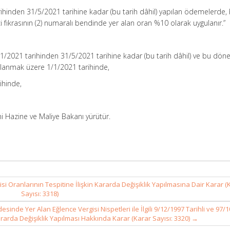
hinden 31/5/2021 tarihine kadar (bu tarih dâhil) yapılan ödemelerde,
i fıkrasının (2) numaralı bendinde yer alan oran %10 olarak uygulanır.”
/1/2021 tarihinden 31/5/2021 tarihine kadar (bu tarih dâhil) ve bu dön
ulanmak üzere 1/1/2021 tarihinde,
ihinde,
 Hazine ve Maliye Bakanı yürütür.
Oranlarının Tespitine İlişkin Kararda Değişiklik Yapılmasına Dair Karar (
Sayısı: 3318)
sinde Yer Alan Eğlence Vergisi Nispetleri ile İlgili 9/12/1997 Tarihli ve 97/
ararda Değişiklik Yapılması Hakkında Karar (Karar Sayısı: 3320)
→