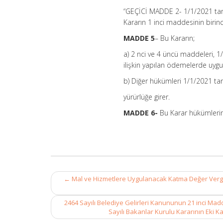
“GEÇİCİ MADDE 2- 1/1/2021 tari
Kararın 1 inci maddesinin birinc
MADDE 5
– Bu Kararın;
a) 2 nci ve 4 üncü maddeleri, 1
ilişkin yapılan ödemelerde uyg
b) Diğer hükümleri 1/1/2021 tar
yürürlüğe girer.
MADDE 6-
Bu Karar hükümlerini
Post
←
Mal ve Hizmetlere Uygulanacak Katma Değer Vergisi 
navigation
2464 Sayılı Belediye Gelirleri Kanununun 21 inci Madde
Sayılı Bakanlar Kurulu Kararının Eki K