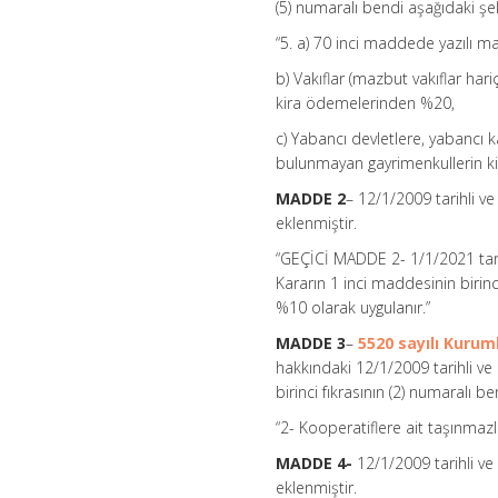
Kararının
(5) numaralı bendi aşağıdaki şeki
Eki
Kararda
“5. a) 70 inci maddede yazılı m
Değişiklik
b) Vakıflar (mazbut vakıflar har
Yapılması
Hakkında
kira ödemelerinden %20,
Karar
(Karar
c) Yabancı devletlere, yabancı k
Sayısı:
bulunmayan gayrimenkullerin ki
3319)
için
MADDE 2
– 12/1/2009 tarihli v
eklenmiştir.
“GEÇİCİ MADDE 2- 1/1/2021 tari
Kararın 1 inci maddesinin birinci
%10 olarak uygulanır.”
MADDE 3
–
5520 sayılı Kuru
hakkındaki 12/1/2009 tarihli ve
birinci fıkrasının (2) numaralı be
“2- Kooperatiflere ait taşınmaz
MADDE 4-
12/1/2009 tarihli ve
eklenmiştir.