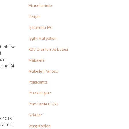
Hizmetlerimiz
İletişim
İş Kanunu IPC
İşçilik Maliyetleri
arihli ve
KDV Oranları ve Listesi
i
rulu
Makaleler
nunun 94
Mükellef Panosu
Politikamız
Pratik Bilgiler
Prim Tarifesi SSK
Sirküler
kındaki
krasının
Vergi Kodları