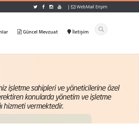
|
WebMail Erişim
nlar
Güncel Mevzuat
İletişim