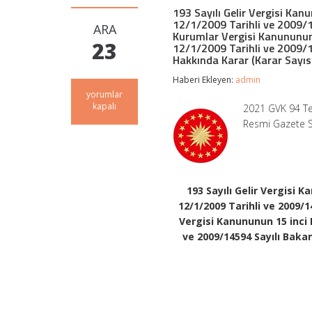
193 Sayılı Gelir Vergisi Kan
12/1/2009 Tarihli ve 2009/14
ARA
Kurumlar Vergisi Kanununun 
23
12/1/2009 Tarihli ve 2009/1
Hakkında Karar (Karar Sayıs
Haberi Ekleyen:
admin
193
yorumlar
Sayılı
kapalı
2021 GVK 94 Tev
Gelir
Resmi Gazete Sa
Vergisi
Kanununun
94
üncü
Maddesinde
Yer
193 Sayılı Gelir Vergisi 
Alan
12/1/2009 Tarihli ve 2009/1
Tevkifat
Vergisi Kanununun 15 inci 
Nispetlerine
İlişkin
ve 2009/14594 Sayılı Baka
12/1/2009
Tarihli
ve
2009/14592
Sayılı
Bakanlar