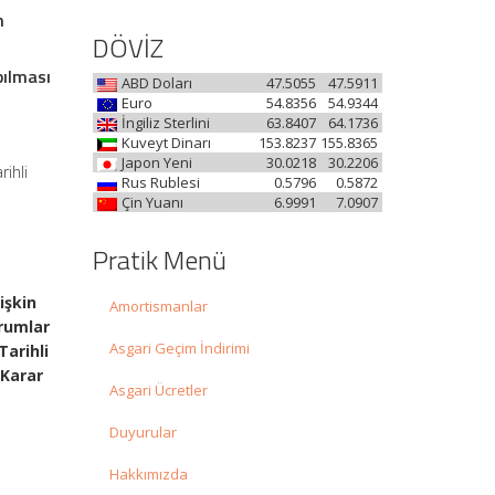
n
DÖVİZ
pılması
ABD Doları
47.5055
47.5911
Euro
54.8356
54.9344
İngiliz Sterlini
63.8407
64.1736
Kuveyt Dinarı
153.8237
155.8365
Japon Yeni
30.0218
30.2206
rihli
Rus Rublesi
0.5796
0.5872
Çin Yuanı
6.9991
7.0907
Pratik Menü
işkin
Amortismanlar
urumlar
Asgari Geçim İndirimi
Tarihli
 Karar
Asgari Ücretler
Duyurular
Hakkımızda