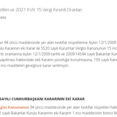
tleri ve 2021 KVK 15 Vergi Kesinti Oranları
zete
un 94 üncü maddesinde yer alan tevkifat nispetlerine ilişkin 12/1/2009 t
lu Kararının eki Karar ile 5520 sayılı Kurumlar Vergisi Kanununun 15 inc
i oranlarına ilişkin 12/1/2009 tarihli ve 2009/14594 sayılı Bakanlar Ku
k yapılması hakkındaki ekli Kararın yürürlüğe konulmasına, 193 sayılı Ka
nci maddeleri gereğince karar verilmiştir..
9 SAYILI CUMHURBAŞKANI KARARININ EKİ KARAR
ergisi Kanununun
94 üncü maddesinde yer alan tevkifat nispetleri hak
sayılı Bakanlar Kurulu Kararının eki Kararın 1 inci maddesinin birinci fı