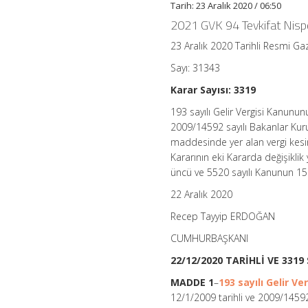
Tarih: 23 Aralık 2020 / 06:50
Kurulu
Kararının
2021 GVK 94 Tevkifat Nispe
Eki
Karar
23 Aralık 2020 Tarihli Resmi Ga
ile
5520
Sayı: 31343
Sayılı
Kurumlar
Karar Sayısı: 3319
Vergisi
193 sayılı Gelir Vergisi Kanunun
Kanununun
15
2009/14592 sayılı Bakanlar Kuru
inci
maddesinde yer alan vergi kesint
Maddesinde
Kararının eki Kararda değişikli
Yer
Alan
üncü ve 5520 sayılı Kanunun 15 i
Vergi
Kesinti
22 Aralık 2020
Oranlarına
Recep Tayyip ERDOĞAN
İlişkin
12/1/2009
CUMHURBAŞKANI
Tarihli
ve
22/12/2020 TARİHLİ VE 331
2009/14594
Sayılı
MADDE 1
–
193 sayılı Gelir V
Bakanlar
12/1/2009 tarihli ve 2009/14592 
Kurulu