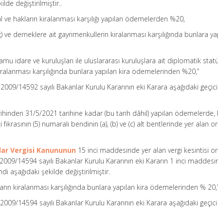
lde değiştirilmiştir..
al ve hakların kiralanması karşılığı yapılan ödemelerden %20,
iç) ve derneklere ait gayrimenkullerin kiralanması karşılığında bunlara ya
amu idare ve kuruluşları ile uluslararası kuruluşlara ait diplomatik stat
ralanması karşılığında bunlara yapılan kira ödemelerinden %20,”
e 2009/14592 sayılı Bakanlar Kurulu Kararının eki Karara aşağıdaki geçi
hinden 31/5/2021 tarihine kadar (bu tarih dâhil) yapılan ödemelerde,
 fıkrasının (5) numaralı bendinin (a), (b) ve (c) alt bentlerinde yer alan o
mlar Vergisi Kanununun
15 inci maddesinde yer alan vergi kesintisi or
 2009/14594 sayılı Bakanlar Kurulu Kararının eki Kararın 1 inci maddesi
ndi aşağıdaki şekilde değiştirilmiştir.
ların kiralanması karşılığında bunlara yapılan kira ödemelerinden % 20,
 2009/14594 sayılı Bakanlar Kurulu Kararının eki Karara aşağıdaki geçi