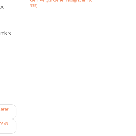
Gelir Vergisi Genel Tebliği (Seri No:
335)
 bu
emlere
Karar
10349