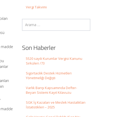
Vergi Takvimi
pılan
üsü
Son Haberler
ci madde
5520 sayılı Kurumlar Vergisi Kanunu
 bu
Sirküleri /73
ranlar
Sigortacılık Destek Hizmetleri
Yönetmeliği Değişti
anları
nin
Varlık Barışı Kapsamında Defter-
Beyan Sistemi Kayıt Kılavuzu
”
SGK İş Kazaları ve Meslek Hastalıkları
İstatistikleri – 2025
ci madde