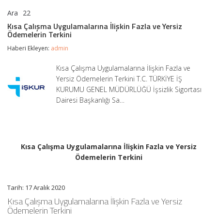
Ara
22
Kısa
yorumlar kapalı
Çalışma
Kısa Çalışma Uygulamalarına İlişkin Fazla ve Yersiz
Uygulamalarına
Ödemelerin Terkini
İlişkin
Fazla
Haberi Ekleyen:
admin
ve
Yersiz
Kısa Çalışma Uygulamalarına İlişkin Fazla ve
Ödemelerin
Yersiz Ödemelerin Terkini T.C. TÜRKİYE İŞ
Terkini
için
KURUMU GENEL MÜDÜRLÜĞÜ İşsizlik Sigortası
Dairesi Başkanlığı Sa…
Kısa Çalışma Uygulamalarına İlişkin Fazla ve Yersiz
Ödemelerin Terkini
Tarih: 17 Aralık 2020
Kısa Çalışma Uygulamalarına İlişkin Fazla ve Yersiz
Ödemelerin Terkini