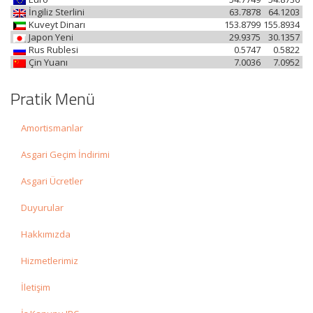
İngiliz Sterlini
63.7878
64.1203
Kuveyt Dinarı
153.8799
155.8934
Japon Yeni
29.9375
30.1357
Rus Rublesi
0.5747
0.5822
Çin Yuanı
7.0036
7.0952
Pratik Menü
Amortismanlar
Asgari Geçim İndirimi
Asgari Ücretler
Duyurular
Hakkımızda
Hizmetlerimiz
İletişim