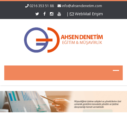
0216 353 51 88
info@ahsendenetim.com
|
WebMail Erişim