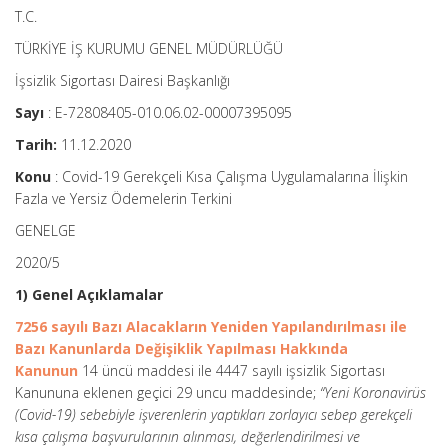
T.C.
TÜRKİYE İŞ KURUMU GENEL MÜDÜRLÜĞÜ
İşsizlik Sigortası Dairesi Başkanlığı
Sayı
: E-72808405-010.06.02-00007395095
Tarih:
11.12.2020
Konu
: Covid-19 Gerekçeli Kısa Çalışma Uygulamalarına İlişkin
Fazla ve Yersiz Ödemelerin Terkini
GENELGE
2020/5
1) Genel Açıklamalar
7256 sayılı Bazı Alacakların Yeniden Yapılandırılması ile
Bazı Kanunlarda Değişiklik Yapılması Hakkında
Kanunun
14 üncü maddesi ile 4447 sayılı işsizlik Sigortası
Kanununa eklenen geçici 29 uncu maddesinde;
“Yeni Koronavirüs
(Covid-19) sebebiyle işverenlerin yaptıkları zorlayıcı sebep gerekçeli
kısa çalışma başvurularının alınması, değerlendirilmesi ve