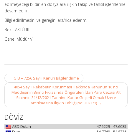
edilmeyeceği bildirilen dosyalara ilişkin takip ve tahsil işlemlerine
devam edilir.
Bilgi edinilmesini ve gereğini arz/rica ederim.
Bekir AKTÜRK
Genel Müdür V.
Post
←
GİB – 7256 Sayılı Kanun Bilgilendirme
navigation
4054 Sayılı Rekabetin Korunması Hakkında Kanunun 16 ncı
Maddesinin Birinci Fıkrasında Öngörülen İdari Para Cezası Alt
Sınırının 31/12/2021 Tarihine Kadar Geçerli Olmak Üzere
Artırılmasına İlişkin Tebliğ (No: 2021/1)
→
DÖVİZ
ABD Doları
47.5229
47.6085
Euro
54.7749
54.8736