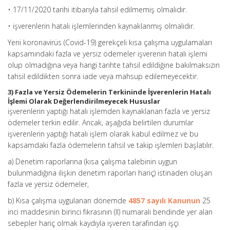
• 17/11/2020 tarihi itibarıyla tahsil edilmemiş olmalıdır.
• işverenlerin hatalı işlemlerinden kaynaklanmış olmalıdır.
Yeni koronavirüs (Covid-19) gerekçeli kısa çalışma uygulamaları
kapsamındaki fazla ve yersiz ödemeler işverenin hatalı işlemi
olup olmadığına veya hangi tarihte tahsil edildiğine bakılmaksızın
tahsil edildikten sonra iade veya mahsup edilemeyecektir.
3) Fazla ve Yersiz Ödemelerin Terkininde İşverenlerin Hatalı
İşlemi Olarak Değerlendirilmeyecek Hususlar
işverenlerin yaptığı hatalı işlemden kaynaklanan fazla ve yersiz
ödemeler terkin edilir. Ancak, aşağıda belirtilen durumlar
işverenlerin yaptığı hatalı işlem olarak kabul edilmez ve bu
kapsamdaki fazla ödemelerin tahsil ve takip işlemleri başlatılır.
a) Denetim raporlarına (kısa çalışma talebinin uygun
bulunmadığına ilişkin denetim raporları hariç) istinaden oluşan
fazla ve yersiz ödemeler,
b) Kısa çalışma uygulanan dönemde
4857 sayılı Kanunun
25
inci maddesinin birinci fıkrasının (II) numaralı bendinde yer alan
sebepler hariç olmak kaydıyla işveren tarafından işçi