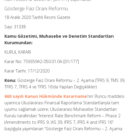
Gösterge Faiz Oranı Reformu
18 Aralık 2020 Tarihli Resmi Gazete
Sayı: 31338
Kamu Gözetimi, Muhasebe ve Denetim Standartları
Kurumundan:
KURUL KARARI
Karar No: 75935942-050.01.04-[01/177]
Karar Tarihi: 17/12/2020
Konu:
Gösterge Faiz Oranı Reformu – 2. Aşama (TFRS 9, TMS 39,
TFRS 7, TFRS 4 ve TFRS 16’da Yapılan Değişiklikler)
660 sayılı Kanun Hükmünde Kararname
’nin 9’uncu maddesi
uyarınca Uluslararası Finansal Raporlama Standartlarıyla tam
uyumu sağlamak üzere; Uluslararası Muhasebe Standartları
Kurulu tarafından “Interest Rate Benchmark Reform – Phase 2
(Amendments to IFRS 9, IAS 39, IFRS 7, IFRS 4 and İFRS 16”
başlığıyla yayımlanan “Gösterge Faiz Oranı Reformu – 2. Aşama