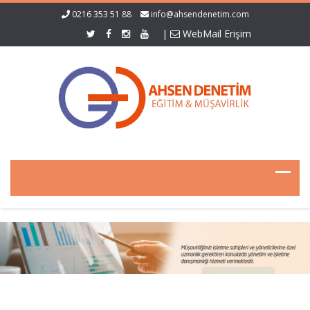
0216 353 51 88
info@ahsendenetim.com
|
WebMail Erişim