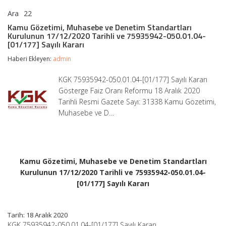
Ara
22
Kamu
yorumlar kapalı
Gözetimi,
Kamu Gözetimi, Muhasebe ve Denetim Standartları
Muhasebe
Kurulunun 17/12/2020 Tarihli ve 75935942-050.01.04-
ve
[01/177] Sayılı Kararı
Denetim
Standartları
Haberi Ekleyen:
admin
Kurulunun
17/12/2020
KGK 75935942-050.01.04-[01/177] Sayılı Kararı
Tarihli
Gösterge Faiz Oranı Reformu 18 Aralık 2020
ve
75935942-
Tarihli Resmi Gazete Sayı: 31338 Kamu Gözetimi,
050.01.04-
Muhasebe ve D…
[01/177]
Sayılı
Kararı
için
Kamu Gözetimi, Muhasebe ve Denetim Standartları
Kurulunun 17/12/2020 Tarihli ve 75935942-050.01.04-
[01/177] Sayılı Kararı
Tarih: 18 Aralık 2020
KGK 75935942-050.01.04-[01/177] Sayılı Kararı