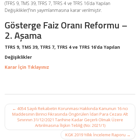
(TFRS 9, TMS 39, TFRS 7, TFRS 4 ve TFRS 16’da Yapılan
Değişiklikler)”nın yayımlanmasına karar verilmiştir.
Gösterge Faiz Oranı Reformu –
2. Aşama
TFRS 9, TMS 39, TFRS 7, TFRS 4 ve TFRS 16’da Yapılan
Değişiklikler
Karar İçin Tıklayınız
Post
←
4054 Sayılı Rekabetin Korunması Hakkında Kanunun 16 ncı
navigation
Maddesinin Birinci Fıkrasında Öngörülen İdari Para Cezası Alt
Sınırının 31/12/2021 Tarihine Kadar Geçerli Olmak Üzere
Artırılmasına İlişkin Tebliğ (No: 2021/1)
KGK 2019 Yıllık İnceleme Raporu
→