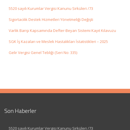
5520 sayılı Kurumlar Vergisi Kanunu Sirküleri /73
Sigortacılık Destek Hizmetleri Yönetmeliği Değişti
Varlık Barışı Kapsamında Defter-Beyan Sistemi Kayıt Kılavuzu
SGK İş Kazaları ve Meslek Hastalıkları İstatistikleri – 2025
Gelir Vergisi Genel Tebliği (Seri No: 335)
Son Haberler
5520 sayılı Kurumlar Vergisi Kanunu Sirküleri /73