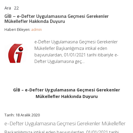
Ara
22
GİB
yorumlar kapalı
–
GİB – e-Defter Uygulamasına Geçmesi Gerekenler
e-
Mükellefler Hakkında Duyuru
Defter
Uygulamasına
Haberi Ekleyen:
admin
Geçmesi
Gerekenler
e-Defter Uygulamasına Geçmesi Gerekenler
Mükellefler
Mükellefler Başkanlığımıza intikal eden
Hakkında
Duyuru
başvurulardan, 01/01/2021 tarihi itibariyle e-
için
Defter Uygulamasına geç…
GİB – e-Defter Uygulamasına Geçmesi Gerekenler
Mükellefler Hakkında Duyuru
Tarih: 18 Aralık 2020
e-Defter Uygulamasına Geçmesi Gerekenler Mükellefler
Başkanlığımıza intikal eden başvurulardan, 01/01/2021 tarihi