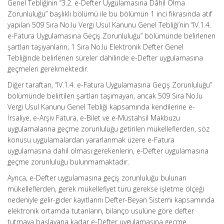
Genel Tebliğinin “3.2. e-Defter Uygulamasına Dâhil Olma
Zorunluluğu” başlıklı bölümü ile bu bölümün 1 inci fıkrasında atıf
yapılan 509 Sıra No.lu Vergi Usul Kanunu Genel Tebliği’nin “IV.1.4.
e-Fatura Uygulamasına Geçiş Zorunluluğu” bölümünde belirlenen
şartları taşıyanların, 1 Sıra No.lu Elektronik Defter Genel
Tebliğinde belirlenen süreler dahilinde e-Defter uygulamasına
geçmeleri gerekmektedir.
Diğer taraftan, “IV.1.4. e-Fatura Uygulamasına Geçiş Zorunluluğu”
bölümünde belirtilen şartları taşımayan, ancak 509 Sıra No.lu
Vergi Usul Kanunu Genel Tebliği kapsamında kendilerine e-
İrsaliye, e-Arşiv Fatura, e-Bilet ve e-Müstahsil Makbuzu
uygulamalarına geçme zorunluluğu getirilen mükelleflerden, söz
konusu uygulamalardan yararlanmak üzere e-Fatura
uygulamasına dahil olması gerekenlerin, e-Defter uygulamasına
geçme zorunluluğu bulunmamaktadır.
Ayrıca, e-Defter uygulamasına geçiş zorunluluğu bulunan
mükelleflerden, gerek mükellefiyet türü gerekse işletme ölçeği
nedeniyle gelir-gider kayıtlarını Defter-Beyan Sistemi kapsamında
elektronik ortamda tutanların, bilanço usulüne göre defter
tutmaya başlayana kadar e-Defter uygulamasına geçme