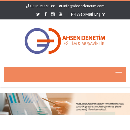
0216 353 51 88
info@ahsendenetim.com
|
WebMail Erişim