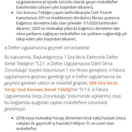
uygulamasına yıl içinde zorunlu olarak geçen mükellefler
bakımından izleyen yılın başından itibaren),
Söz konusu Tebliğin yayım tarihi itibarıyla Türk Ticaret
Kanununun 397 nci maddesinin dördüncü fıkrası uyarınca
bağımsız denetime tabi olan şirketler 1/1/2020 tarihinden
itibaren, 2020 ve müteakip yıllarda bağımsız denetime tabi
olma şartlarını sağlayan mükellefler ise şartların sağlandığı yılı
takip eden yılın başından itibaren,
e-Defter uygulamasına geçmek zorundadırlar.
Bu kapsamda, Başkanlığımızca 1 Sıra No.lu Elektronik Defter
Genel Tebliğinin “3.2.1. e-Defter Uygulamasına Dâhil Olma
Zorunluluğu” başlıklı bölümünün 1 inci fıkrası gereğince, e-Fatura
uygulamasına geçmesi gerektiği için e-Defter uygulamasına da
geçmesi gereken sektör ve mükellef grupları,
509 Sıra No.lu
Vergi Usul Kanunu Genel Tebliği
’nin “IV.1.4. e-Fatura
Uygulamasına Geçiş Zorunluluğu” bölümünde açıklanmış olup,
bu bağlamda aşağıdaki sayılan mükelleflere zorunluluk
getirilmiştir.
2018 veya müteakip hesap dönemleri brüt satış hasılatı (veya
satışları ile gayrisafi iş hasılatı) 5 Milyon TL ve üzeri olan
mükellefler.