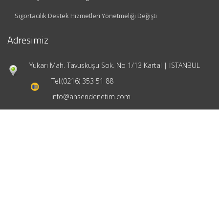
Sigortacılık Destek Hizmetleri Yönetmeliği Değişti
Adresimiz
Yukarı Mah. Tavuskuşu Sok. No 1/13 Kartal | İSTANBUL
Tel:
(0216) 353 51 88
info@ahsendenetim.com
Hızlı Menü
Ana Sayfa
Hakkımızda
Hizmetlerimiz
Güncel Mevzuat
İletişim
Mevzuat: Alomaliye.com
|
ABACIPARK
Web Hosting