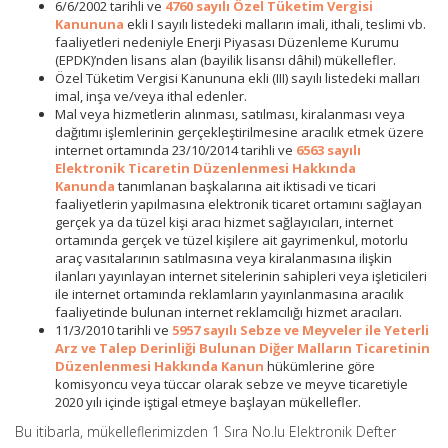
6/6/2002 tarihli ve
4760 sayılı Özel Tüketim Vergisi
Kanununa
ekli I sayılı listedeki malların imali, ithali, teslimi vb.
faaliyetleri nedeniyle Enerji Piyasası Düzenleme Kurumu
(EPDK)’nden lisans alan (bayilik lisansı dâhil) mükellefler.
Özel Tüketim Vergisi Kanununa ekli (III) sayılı listedeki malları
imal, inşa ve/veya ithal edenler.
Mal veya hizmetlerin alınması, satılması, kiralanması veya
dağıtımı işlemlerinin gerçekleştirilmesine aracılık etmek üzere
internet ortamında 23/10/2014 tarihli ve
6563 sayılı
Elektronik Ticaretin Düzenlenmesi Hakkında
Kanunda
tanımlanan başkalarına ait iktisadi ve ticari
faaliyetlerin yapılmasına elektronik ticaret ortamını sağlayan
gerçek ya da tüzel kişi aracı hizmet sağlayıcıları, internet
ortamında gerçek ve tüzel kişilere ait gayrimenkul, motorlu
araç vasıtalarının satılmasına veya kiralanmasına ilişkin
ilanları yayınlayan internet sitelerinin sahipleri veya işleticileri
ile internet ortamında reklamların yayınlanmasına aracılık
faaliyetinde bulunan internet reklamcılığı hizmet aracıları.
11/3/2010 tarihli ve
5957 sayılı Sebze ve Meyveler ile Yeterli
Arz ve Talep Derinliği Bulunan Diğer Malların Ticaretinin
Düzenlenmesi Hakkında Kanun
hükümlerine göre
komisyoncu veya tüccar olarak sebze ve meyve ticaretiyle
2020 yılı içinde iştigal etmeye başlayan mükellefler.
Bu itibarla, mükelleflerimizden 1 Sıra No.lu Elektronik Defter