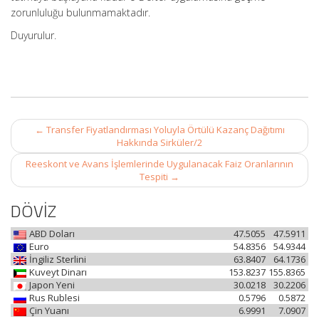
zorunluluğu bulunmamaktadır.
Duyurulur.
Post
←
Transfer Fiyatlandırması Yoluyla Örtülü Kazanç Dağıtımı
navigation
Hakkında Sirküler/2
Reeskont ve Avans İşlemlerinde Uygulanacak Faiz Oranlarının
Tespiti
→
DÖVİZ
ABD Doları
47.5055
47.5911
Euro
54.8356
54.9344
İngiliz Sterlini
63.8407
64.1736
Kuveyt Dinarı
153.8237
155.8365
Japon Yeni
30.0218
30.2206
Rus Rublesi
0.5796
0.5872
Çin Yuanı
6.9991
7.0907