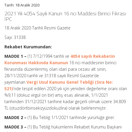
Tebliğ
Tarih: 18 Aralık 2020
(No:
2021/1)
2021 Yılı 4054 Sayılı Kanun 16 ncı Maddesi Birinci Fıkrası
için
İPC
18 Aralık 2020 Tarihli Resmi Gazete
Sayı: 31338
Rekabet Kurumundan:
MADDE 1 –
(1) 7/12/1994 tarihli ve
4054 sayılı Rekabetin
Korunması Hakkında Kanunun
16 ncı maddesinin birinci
fıkrasında düzenlenmiş olan idari para cezası alt sınırı,
28/11/2020 tarihli ve 31318 sayılı Resmî Gazete’de
yayımlanan
Vergi Usul Kanunu Genel Tebliği (Sıra No:
521)
’nde tespit edilen 2020 yılı için yeniden değerleme oranı olan
%9,11 (dokuz virgül on bir) artış esas alınarak, 1/1/2021
tarihinden 31/12/2021 tarihine kadar geçerli olmak üzere 34.809
TL (otuzdörtbinsekizyüzdokuzlira) olarak belirlenmiştir.
MADDE 2 –
(1) Bu Tebliğ 1/1/2021 tarihinde yürürlüğe girer.
MADDE 3 –
(1) Bu Tebliğ hükümlerini Rekabet Kurumu Başkanı