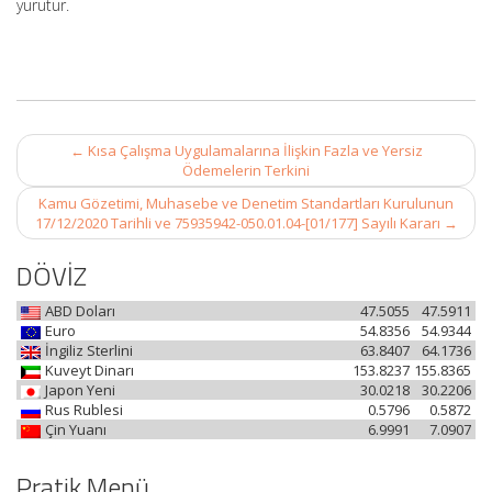
yürütür.
Post
←
Kısa Çalışma Uygulamalarına İlişkin Fazla ve Yersiz
navigation
Ödemelerin Terkini
Kamu Gözetimi, Muhasebe ve Denetim Standartları Kurulunun
17/12/2020 Tarihli ve 75935942-050.01.04-[01/177] Sayılı Kararı
→
DÖVİZ
ABD Doları
47.5055
47.5911
Euro
54.8356
54.9344
İngiliz Sterlini
63.8407
64.1736
Kuveyt Dinarı
153.8237
155.8365
Japon Yeni
30.0218
30.2206
Rus Rublesi
0.5796
0.5872
Çin Yuanı
6.9991
7.0907
Pratik Menü