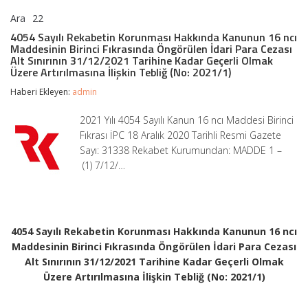
Ara
22
4054
yorumlar kapalı
Sayılı
4054 Sayılı Rekabetin Korunması Hakkında Kanunun 16 ncı
Rekabetin
Maddesinin Birinci Fıkrasında Öngörülen İdari Para Cezası
Korunması
Alt Sınırının 31/12/2021 Tarihine Kadar Geçerli Olmak
Hakkında
Üzere Artırılmasına İlişkin Tebliğ (No: 2021/1)
Kanunun
16
Haberi Ekleyen:
admin
ncı
Maddesinin
2021 Yılı 4054 Sayılı Kanun 16 ncı Maddesi Birinci
Birinci
Fıkrası İPC 18 Aralık 2020 Tarihli Resmi Gazete
Fıkrasında
Öngörülen
Sayı: 31338 Rekabet Kurumundan: MADDE 1 –
İdari
(1) 7/12/…
Para
Cezası
Alt
Sınırının
31/12/2021
Tarihine
4054 Sayılı Rekabetin Korunması Hakkında Kanunun 16 ncı
Kadar
Maddesinin Birinci Fıkrasında Öngörülen İdari Para Cezası
Geçerli
Alt Sınırının 31/12/2021 Tarihine Kadar Geçerli Olmak
Olmak
Üzere
Üzere Artırılmasına İlişkin Tebliğ (No: 2021/1)
Artırılmasına
İlişkin