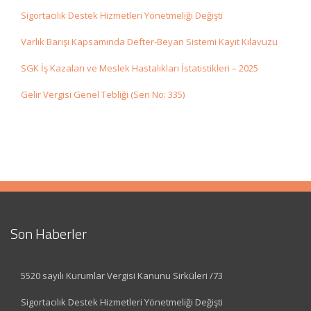
Sigortacılık Destek Hizmetleri Yönetmeliği Değişti
Varlık Barışı Kapsamında Defter-Beyan Sistemi Kayıt Kılavuzu
SGK İş Kazaları ve Meslek Hastalıkları İstatistikleri – 2025
Gelir Vergisi Genel Tebliği (Seri No: 335)
Son Haberler
5520 sayılı Kurumlar Vergisi Kanunu Sirküleri /73
Sigortacılık Destek Hizmetleri Yönetmeliği Değişti