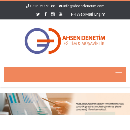
0216 353 51 88
info@ahsendenetim.com
|
WebMail Erişim