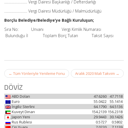
…………………… Vergi Dairesi Başkanlığı / Defterdarlığı
…………………… Vergi Dairesi Müdürlüğü / Malmüdürlüğü
Borçlu Belediye/Belediye’ye Bağlı Kuruluşun;
Sıra No: Unvanı Vergi Kimlik Numarası
Bulunduğu İl Toplam Borç Tutarı Taksit Sayısı
Post
←
Tüm Yönleriyle Yenileme Fonu
Aralık 2020 Mali Takvim
→
navigation
DÖVİZ
ABD Doları
47.6260
47.7118
Euro
55.0422
55.1414
İngiliz Sterlini
64.1790
64.5136
Kuveyt Dinarı
154.2139
156.2318
Japon Yeni
29.9443
30.1426
Rus Rublesi
0.5727
0.5802
Çin Yuanı
7.0220
7.1139