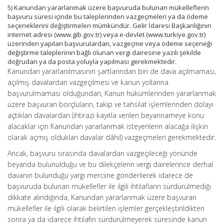
5) Kanundan yararlanmak üzere başvuruda bulunan mükelleflerin
başvuru süresi içinde bu taleplerinden vazgeçmeleri ya da ödeme
seçeneklerini değiştirmeleri mümkündür. Gelir İdaresi Başkanlığının
internet adresi (www.gib.gov.tr) veya e-devlet (www.turkiye.gov.tr)
üzerinden yapılan başvurulardan, vazgeçme veya ödeme seçeneği
değiştirme taleplerinin bağlı olunan vergi dairesine yazılı şekilde
doğrudan ya da posta yoluyla yapılması gerekmektedir.
Kanundan yararlanılmasının şartlarından biri de dava açılmaması,
açılmış davalardan vazgeçilmesi ve kanun yollarına
başvurulmaması olduğundan, Kanun hükümlerinden yararlanmak
üzere başvuran borçluların, takip ve tahsilat işlemlerinden dolayı
açtıkları davalardan (ihtirazi kayıtla verilen beyannameye konu
alacaklar için Kanundan yararlanmak isteyenlerin alacağa ilişkin
olarak açmış oldukları davalar dâhil) vazgeçmeleri gerekmektedir.
Ancak, başvuru sırasında davalardan vazgeçileceği yönünde
beyanda bulunulduğu ve bu dilekçelerin vergi dairelerince derhal
davanın bulunduğu yargı merciine gönderilerek idarece de
başvuruda bulunan mükellefler ile ilgili ihtilafların sürdürülmediği
dikkate alındığında, Kanundan yararlanmak üzere başvuran
mükellefler ile ilgili olarak belirtilen işlemler gerçekleştirildikten
sonra ya da idarece ihtilafın sürdürülmeyerek süresinde kanun