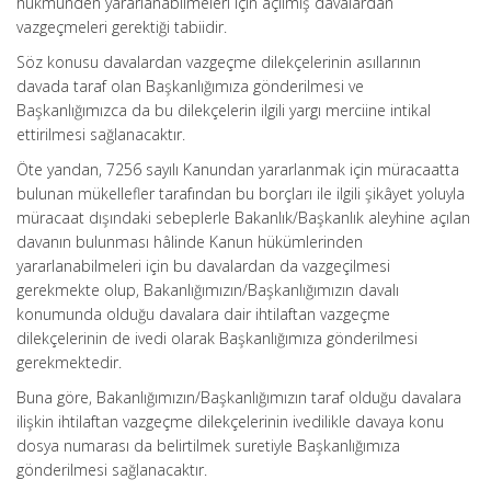
hükmünden yararlanabilmeleri için açılmış davalardan
vazgeçmeleri gerektiği tabiidir.
Söz konusu davalardan vazgeçme dilekçelerinin asıllarının
davada taraf olan Başkanlığımıza gönderilmesi ve
Başkanlığımızca da bu dilekçelerin ilgili yargı merciine intikal
ettirilmesi sağlanacaktır.
Öte yandan, 7256 sayılı Kanundan yararlanmak için müracaatta
bulunan mükellefler tarafından bu borçları ile ilgili şikâyet yoluyla
müracaat dışındaki sebeplerle Bakanlık/Başkanlık aleyhine açılan
davanın bulunması hâlinde Kanun hükümlerinden
yararlanabilmeleri için bu davalardan da vazgeçilmesi
gerekmekte olup, Bakanlığımızın/Başkanlığımızın davalı
konumunda olduğu davalara dair ihtilaftan vazgeçme
dilekçelerinin de ivedi olarak Başkanlığımıza gönderilmesi
gerekmektedir.
Buna göre, Bakanlığımızın/Başkanlığımızın taraf olduğu davalara
ilişkin ihtilaftan vazgeçme dilekçelerinin ivedilikle davaya konu
dosya numarası da belirtilmek suretiyle Başkanlığımıza
gönderilmesi sağlanacaktır.