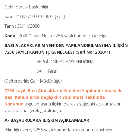
Gelir İdaresi Başkanlığı
Sayı : 21002710-010.06.01[37- ]
Tarih : 30/11/2020
Konu
: 2020/1 Seri No.lu 7256 sayılı Kanun İç Genelgesi
BAZI ALACAKLARIN YENİDEN YAPILANDIRILMASINA İLİŞKİN
7256 SAYILI KANUN İÇ GENELGESİ (Seri No: 2020/1)
…………………………. VERGİ DAİRESİ BAŞKANLIĞINA
…………………………..VALİLİĞİNE
(Defterdarlık: Gelir Müdürlüğü)
7256 sayılı Bazı Alacakların Yeniden Yapılandırılması ile
Bazı Kanunlarda Değişiklik Yapılması Hakkında
Kanunun
uygulamasına ilişkin olarak aşağıdaki açıklamaların
yapılmasına gerek görülmüştür.
A- BAŞVURULARA İLİŞKİN AÇIKLAMALAR
Bilindiği üzere, 7256 sayılı Kanundan yararlanmak isteyen