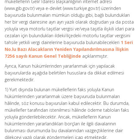
mükelleflerin Gelir İdaresi Başkanlığının internet adresi
(www.gib.gov.tr) veya e-devlet (www.turkiye.gov.tr) üzerinden
başvuruda bulunmaları mümkün olduğu gibi, bağlı bulundukları
her bir vergi dairesine ayrı ayrı yazılı olarak doğrudan ya da posta
yoluyla veya motorlu taşıtlar vergisi ve/veya taşıtla ilişkili idari para
cezaları için bulundukları ildeki/ilçedeki motorlu taşıtlar vergisini
tahsile yetkili vergi dairelerine başvuruda bulunabilecekleri
1 Seri
No.lu Bazı Alacakların Yeniden Yapılandırılmasına İlişkin
7256 sayılı Kanun Genel Tebliğinde
açıklanmıştır.
Ayrıca, Kanun hükümlerinden yararlanmak için yapılacak
başvurularda aşağıda belirtilen hususlara da dikkat edilmesi
gerekmektedir.
1) Yurt dışında bulunan mükelleflerin faks yoluyla Kanun
hükümlerinden yararlanmak üzere başvuruda bulunmaları
hâlinde, söz konusu başvuruları kabul edilecektir. Bu durumda,
mükellefler tarafından istenilmesi hâlinde ödeme tabloları faks
yoluyla gönderilebilecektir. Ancak, mükelleflerin Kanun
hükümlerinden yararlandıkları borçları ile ilgili davalarının
bulunması durumunda bu davalarından vazgeçtiklerine dair
dilekçeyi yazılı olarak göndermeleri icap etmektedir.