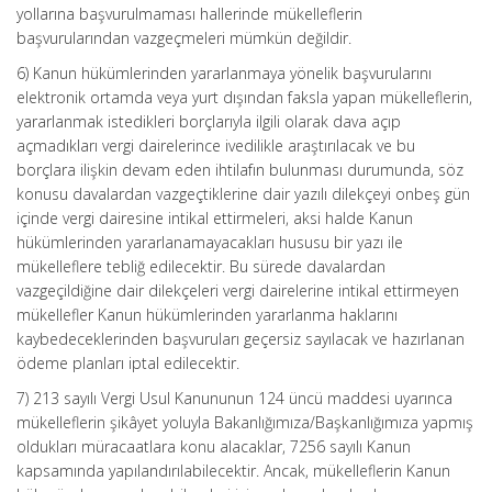
yollarına başvurulmaması hallerinde mükelleflerin
başvurularından vazgeçmeleri mümkün değildir.
6) Kanun hükümlerinden yararlanmaya yönelik başvurularını
elektronik ortamda veya yurt dışından faksla yapan mükelleflerin,
yararlanmak istedikleri borçlarıyla ilgili olarak dava açıp
açmadıkları vergi dairelerince ivedilikle araştırılacak ve bu
borçlara ilişkin devam eden ihtilafın bulunması durumunda, söz
konusu davalardan vazgeçtiklerine dair yazılı dilekçeyi onbeş gün
içinde vergi dairesine intikal ettirmeleri, aksi halde Kanun
hükümlerinden yararlanamayacakları hususu bir yazı ile
mükelleflere tebliğ edilecektir. Bu sürede davalardan
vazgeçildiğine dair dilekçeleri vergi dairelerine intikal ettirmeyen
mükellefler Kanun hükümlerinden yararlanma haklarını
kaybedeceklerinden başvuruları geçersiz sayılacak ve hazırlanan
ödeme planları iptal edilecektir.
7) 213 sayılı Vergi Usul Kanununun 124 üncü maddesi uyarınca
mükelleflerin şikâyet yoluyla Bakanlığımıza/Başkanlığımıza yapmış
oldukları müracaatlara konu alacaklar, 7256 sayılı Kanun
kapsamında yapılandırılabilecektir. Ancak, mükelleflerin Kanun