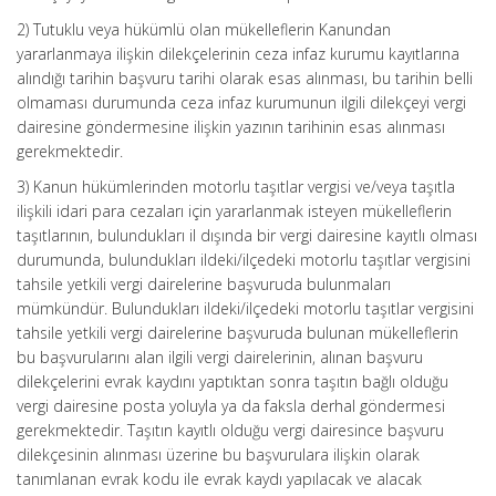
2) Tutuklu veya hükümlü olan mükelleflerin Kanundan
yararlanmaya ilişkin dilekçelerinin ceza infaz kurumu kayıtlarına
alındığı tarihin başvuru tarihi olarak esas alınması, bu tarihin belli
olmaması durumunda ceza infaz kurumunun ilgili dilekçeyi vergi
dairesine göndermesine ilişkin yazının tarihinin esas alınması
gerekmektedir.
3) Kanun hükümlerinden motorlu taşıtlar vergisi ve/veya taşıtla
ilişkili idari para cezaları için yararlanmak isteyen mükelleflerin
taşıtlarının, bulundukları il dışında bir vergi dairesine kayıtlı olması
durumunda, bulundukları ildeki/ilçedeki motorlu taşıtlar vergisini
tahsile yetkili vergi dairelerine başvuruda bulunmaları
mümkündür. Bulundukları ildeki/ilçedeki motorlu taşıtlar vergisini
tahsile yetkili vergi dairelerine başvuruda bulunan mükelleflerin
bu başvurularını alan ilgili vergi dairelerinin, alınan başvuru
dilekçelerini evrak kaydını yaptıktan sonra taşıtın bağlı olduğu
vergi dairesine posta yoluyla ya da faksla derhal göndermesi
gerekmektedir. Taşıtın kayıtlı olduğu vergi dairesince başvuru
dilekçesinin alınması üzerine bu başvurulara ilişkin olarak
tanımlanan evrak kodu ile evrak kaydı yapılacak ve alacak