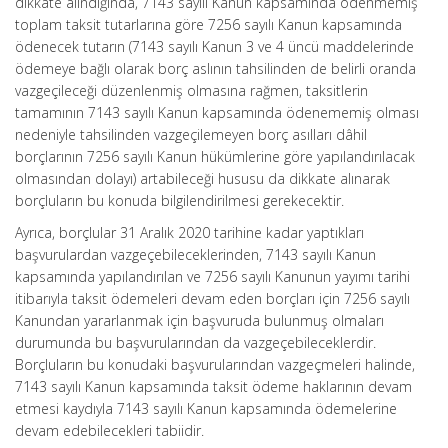
dikkate alındığında, 7143 sayılı Kanun kapsamında ödenmemiş
toplam taksit tutarlarına göre 7256 sayılı Kanun kapsamında
ödenecek tutarın (7143 sayılı Kanun 3 ve 4 üncü maddelerinde
ödemeye bağlı olarak borç aslının tahsilinden de belirli oranda
vazgeçileceği düzenlenmiş olmasına rağmen, taksitlerin
tamamının 7143 sayılı Kanun kapsamında ödenememiş olması
nedeniyle tahsilinden vazgeçilemeyen borç asılları dâhil
borçlarının 7256 sayılı Kanun hükümlerine göre yapılandırılacak
olmasından dolayı) artabileceği hususu da dikkate alınarak
borçluların bu konuda bilgilendirilmesi gerekecektir.
Ayrıca, borçlular 31 Aralık 2020 tarihine kadar yaptıkları
başvurulardan vazgeçebileceklerinden, 7143 sayılı Kanun
kapsamında yapılandırılan ve 7256 sayılı Kanunun yayımı tarihi
itibarıyla taksit ödemeleri devam eden borçları için 7256 sayılı
Kanundan yararlanmak için başvuruda bulunmuş olmaları
durumunda bu başvurularından da vazgeçebileceklerdir.
Borçluların bu konudaki başvurularından vazgeçmeleri halinde,
7143 sayılı Kanun kapsamında taksit ödeme haklarının devam
etmesi kaydıyla 7143 sayılı Kanun kapsamında ödemelerine
devam edebilecekleri tabiidir.