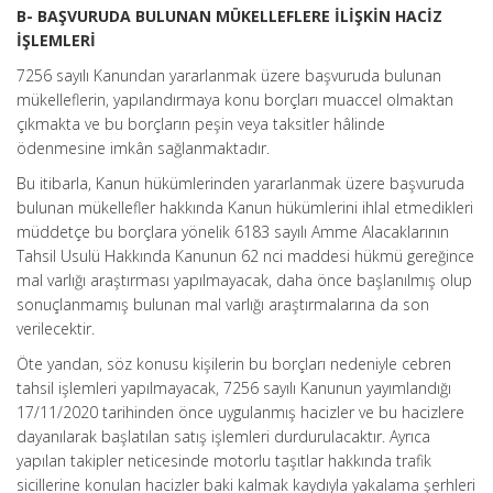
B- BAŞVURUDA BULUNAN MÜKELLEFLERE İLİŞKİN HACİZ
İŞLEMLERİ
7256 sayılı Kanundan yararlanmak üzere başvuruda bulunan
mükelleflerin, yapılandırmaya konu borçları muaccel olmaktan
çıkmakta ve bu borçların peşin veya taksitler hâlinde
ödenmesine imkân sağlanmaktadır.
Bu itibarla, Kanun hükümlerinden yararlanmak üzere başvuruda
bulunan mükellefler hakkında Kanun hükümlerini ihlal etmedikleri
müddetçe bu borçlara yönelik 6183 sayılı Amme Alacaklarının
Tahsil Usulü Hakkında Kanunun 62 nci maddesi hükmü gereğince
mal varlığı araştırması yapılmayacak, daha önce başlanılmış olup
sonuçlanmamış bulunan mal varlığı araştırmalarına da son
verilecektir.
Öte yandan, söz konusu kişilerin bu borçları nedeniyle cebren
tahsil işlemleri yapılmayacak, 7256 sayılı Kanunun yayımlandığı
17/11/2020 tarihinden önce uygulanmış hacizler ve bu hacizlere
dayanılarak başlatılan satış işlemleri durdurulacaktır. Ayrıca
yapılan takipler neticesinde motorlu taşıtlar hakkında trafik
sicillerine konulan hacizler baki kalmak kaydıyla yakalama şerhleri