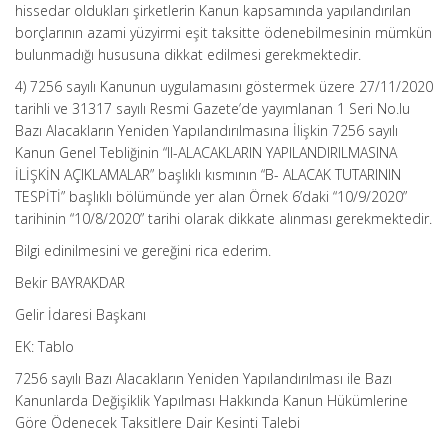
hissedar oldukları şirketlerin Kanun kapsamında yapılandırılan
borçlarının azami yüzyirmi eşit taksitte ödenebilmesinin mümkün
bulunmadığı hususuna dikkat edilmesi gerekmektedir.
4) 7256 sayılı Kanunun uygulamasını göstermek üzere 27/11/2020
tarihli ve 31317 sayılı Resmi Gazete’de yayımlanan 1 Seri No.lu
Bazı Alacakların Yeniden Yapılandırılmasına İlişkin 7256 sayılı
Kanun Genel Tebliğinin “II-ALACAKLARIN YAPILANDIRILMASINA
İLİŞKİN AÇIKLAMALAR” başlıklı kısmının “B- ALACAK TUTARININ
TESPİTİ” başlıklı bölümünde yer alan Örnek 6’daki “10/9/2020”
tarihinin “10/8/2020” tarihi olarak dikkate alınması gerekmektedir.
Bilgi edinilmesini ve gereğini rica ederim.
Bekir BAYRAKDAR
Gelir İdaresi Başkanı
EK: Tablo
7256 sayılı Bazı Alacakların Yeniden Yapılandırılması ile Bazı
Kanunlarda Değişiklik Yapılması Hakkında Kanun Hükümlerine
Göre Ödenecek Taksitlere Dair Kesinti Talebi