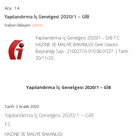
Ara
14
Yapılandırma
yorumlar kapalı
İç
Yapılandırma İç Genelgesi 2020/1 – GİB
Genelgesi
2020/1
Haberi Ekleyen:
admin
–
GİB
Yapılandırma İç Genelgesi 2020/1 – GİB T.C.
için
HAZİNE VE MALİYE BAKANLIĞI Gelir İdaresi
Başkanlığı Sayı : 21002710-010.06.01[37- ] Tarih :
30/11/20…
Yapılandırma İç Genelgesi 2020/1 – GİB
Tarih: 3 Aralık 2020
Yapılandırma İç Genelgesi 2020/1 – GİB
T.C.
HAZİNE VE MALİYE BAKANLIĞI