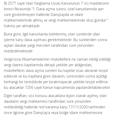
8) 2577 sayılı İdari Yargılama Usulü Kanununun 7 nci maddesinin
birinci fıkrasında “1. Dava açma süresi, özel kanunlarında ayrı
süre gösterilmeyen hallerde Danıştayda ve idare
mahkemelerinde altmış ve vergi mahkemelerinde otuz gündür.”
hükmü yer almaktadır.
Buna göre, ilgili kanunlarda belirlenmiş olan sürelerde idari
işleme karşı dava açılması gerekmektedir. Bu sürelerden sonra
açılan davalar yargı mercileri tarafından süre yönünden
reddedilmektedir.
Vergi/ceza ihbarnamelerinin mükelleflere ne zaman tebliğ edildiği
vergi dairesi kayıtlarında detaylı şekilde yer aldığından,
mükelleflerin dava açma süreleri bu kayıtlar esas alınarak tespit
edilecek ve bu kayıtlara göre davanın, süresinden sonra açıldığı
herhangi bir tereddüde yer bırakmayacak şekilde tespit edilirse
bu alacaklar 7256 sayılı Kanun kapsamında yapılandırılabilecektir.
Diğer taraftan, söz konusu alacaklara ilişkin olarak açılmış olan
davaların vergi mahkemesi tarafından süre yönünden
reddedildiği hallerde red kararına karşı 17/11/2020 tarihinden
önce ilgisine göre Danıştay’a veya bölge idare mahkemesine