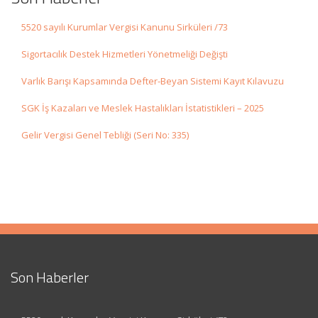
5520 sayılı Kurumlar Vergisi Kanunu Sirküleri /73
Sigortacılık Destek Hizmetleri Yönetmeliği Değişti
Varlık Barışı Kapsamında Defter-Beyan Sistemi Kayıt Kılavuzu
SGK İş Kazaları ve Meslek Hastalıkları İstatistikleri – 2025
Gelir Vergisi Genel Tebliği (Seri No: 335)
Son Haberler