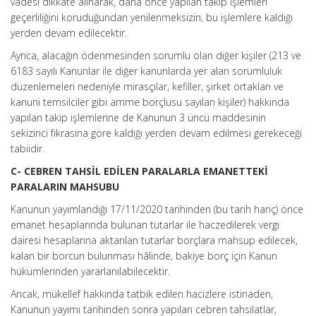
vadesi dikkate alınarak, daha önce yapılan takip işlemleri
geçerliliğini koruduğundan yenilenmeksizin, bu işlemlere kaldığı
yerden devam edilecektir.
Ayrıca, alacağın ödenmesinden sorumlu olan diğer kişiler (213 ve
6183 sayılı Kanunlar ile diğer kanunlarda yer alan sorumluluk
düzenlemeleri nedeniyle mirasçılar, kefiller, şirket ortakları ve
kanuni temsilciler gibi amme borçlusu sayılan kişiler) hakkında
yapılan takip işlemlerine de Kanunun 3 üncü maddesinin
sekizinci fıkrasına göre kaldığı yerden devam edilmesi gerekeceği
tabiidir.
C- CEBREN TAHSİL EDİLEN PARALARLA EMANETTEKİ
PARALARIN MAHSUBU
Kanunun yayımlandığı 17/11/2020 tarihinden (bu tarih hariç) önce
emanet hesaplarında bulunan tutarlar ile haczedilerek vergi
dairesi hesaplarına aktarılan tutarlar borçlara mahsup edilecek,
kalan bir borcun bulunması hâlinde, bakiye borç için Kanun
hükümlerinden yararlanılabilecektir.
Ancak, mükellef hakkında tatbik edilen hacizlere istinaden,
Kanunun yayımı tarihinden sonra yapılan cebren tahsilatlar,