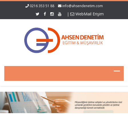
0216 353 51 88
info@ahsendenetim.com
|
WebMail Erişim