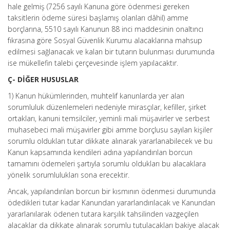
hale gelmiş (7256 sayılı Kanuna göre ödenmesi gereken
taksitlerin ödeme süresi başlamış olanları dâhil) amme
borçlarına, 5510 sayılı Kanunun 88 inci maddesinin onaltıncı
fıkrasına göre Sosyal Güvenlik Kurumu alacaklarına mahsup
edilmesi sağlanacak ve kalan bir tutarın bulunması durumunda
ise mükellefin talebi çerçevesinde işlem yapılacaktır.
Ç- DİĞER HUSUSLAR
1) Kanun hükümlerinden, muhtelif kanunlarda yer alan
sorumluluk düzenlemeleri nedeniyle mirasçılar, kefiller, şirket
ortakları, kanuni temsilciler, yeminli mali müşavirler ve serbest
muhasebeci mali müşavirler gibi amme borçlusu sayılan kişiler
sorumlu oldukları tutar dikkate alınarak yararlanabilecek ve bu
Kanun kapsamında kendileri adına yapılandırılan borcun
tamamını ödemeleri şartıyla sorumlu oldukları bu alacaklara
yönelik sorumlulukları sona erecektir.
Ancak, yapılandırılan borcun bir kısmının ödenmesi durumunda
ödedikleri tutar kadar Kanundan yararlandırılacak ve Kanundan
yararlanılarak ödenen tutara karşılık tahsilinden vazgeçilen
alacaklar da dikkate alınarak sorumlu tutulacakları bakiye alacak