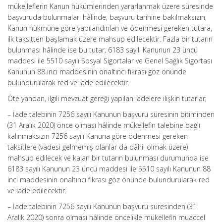
mükelleflerin Kanun hükümlerinden yararlanmak üzere süresinde
başvuruda bulunmaları hâlinde, başvuru tarihine bakılmaksızın,
Kanun hükmüne göre yapılandırılan ve ödenmesi gereken tutara,
ilk taksitten başlamak üzere mahsup edilecektir. Fazla bir tutarın
bulunması hâlinde ise bu tutar, 6183 sayılı Kanunun 23 üncü
maddesi ile 5510 sayılı Sosyal Sigortalar ve Genel Sağlık Sigortası
Kanunun 88 inci maddesinin onaltıncı fıkrası göz önünde
bulundurularak red ve iade edilecektir.
Öte yandan, ilgili mevzuat gereği yapılan iadelere ilişkin tutarlar;
– İade talebinin 7256 sayılı Kanunun başvuru süresinin bitiminden
(31 Aralık 2020) önce olması hâlinde mükellefin talebine bağlı
kalınmaksızın 7256 sayılı Kanuna göre ödenmesi gereken
taksitlere (vadesi gelmemiş olanlar da dâhil olmak üzere)
mahsup edilecek ve kalan bir tutarın bulunması durumunda ise
6183 sayılı Kanunun 23 üncü maddesi ile 5510 sayılı Kanunun 88
inci maddesinin onaltıncı fıkrası göz önünde bulundurularak red
ve iade edilecektir.
– İade talebinin 7256 sayılı Kanunun başvuru süresinden (31
Aralık 2020) sonra olması hâlinde öncelikle mükellefin muaccel