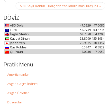
navigation
7256 Sayılı Kanun – Borçların Yapılandırılması Broşürü
→
DÖVİZ
ABD Doları
47.5229
47.6085
Euro
54.7749
54.8736
İngiliz Sterlini
63.7878
64.1203
Kuveyt Dinarı
153.8799
155.8934
Japon Yeni
29.9375
30.1357
Rus Rublesi
0.5747
0.5822
Çin Yuanı
7.0036
7.0952
Pratik Menü
Amortismanlar
Asgari Geçim İndirimi
Asgari Ücretler
Duyurular