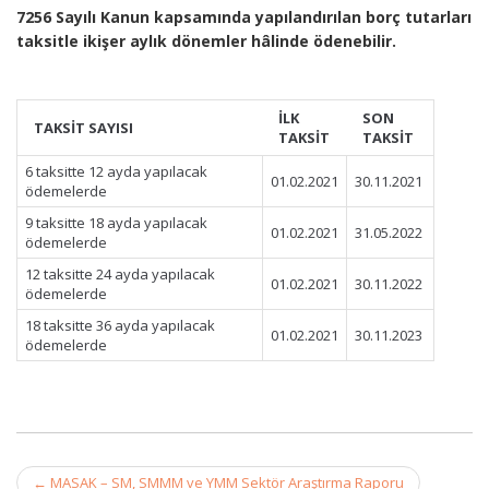
7256 Sayılı Kanun kapsamında yapılandırılan borç tutarları
taksitle ikişer aylık dönemler hâlinde ödenebilir.
İLK
SON
TAKSİT SAYISI
TAKSİT
TAKSİT
6 taksitte 12 ayda yapılacak
01.02.2021
30.11.2021
ödemelerde
9 taksitte 18 ayda yapılacak
01.02.2021
31.05.2022
ödemelerde
12 taksitte 24 ayda yapılacak
01.02.2021
30.11.2022
ödemelerde
18 taksitte 36 ayda yapılacak
01.02.2021
30.11.2023
ödemelerde
Post
←
MASAK – SM, SMMM ve YMM Sektör Araştırma Raporu