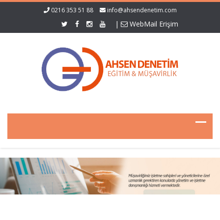
0216 353 51 88
info@ahsendenetim.com
|
WebMail Erişim