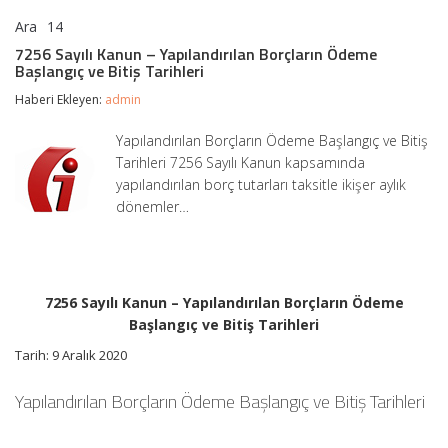
Ara
14
7256
yorumlar kapalı
Sayılı
7256 Sayılı Kanun – Yapılandırılan Borçların Ödeme
Kanun
Başlangıç ve Bitiş Tarihleri
–
Yapılandırılan
Haberi Ekleyen:
admin
Borçların
Ödeme
Yapılandırılan Borçların Ödeme Başlangıç ve Bitiş
Başlangıç
Tarihleri 7256 Sayılı Kanun kapsamında
ve
Bitiş
yapılandırılan borç tutarları taksitle ikişer aylık
Tarihleri
dönemler…
için
7256 Sayılı Kanun – Yapılandırılan Borçların Ödeme
Başlangıç ve Bitiş Tarihleri
Tarih: 9 Aralık 2020
Yapılandırılan Borçların Ödeme Başlangıç ve Bitiş Tarihleri