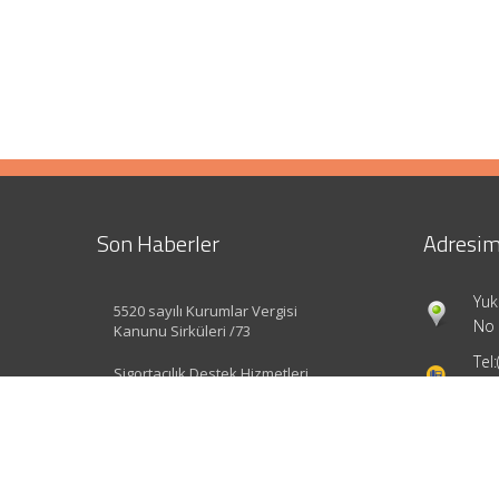
Son Haberler
Adresim
Yuk
5520 sayılı Kurumlar Vergisi
No 
Kanunu Sirküleri /73
Tel:
Sigortacılık Destek Hizmetleri
Yönetmeliği Değişti
inf