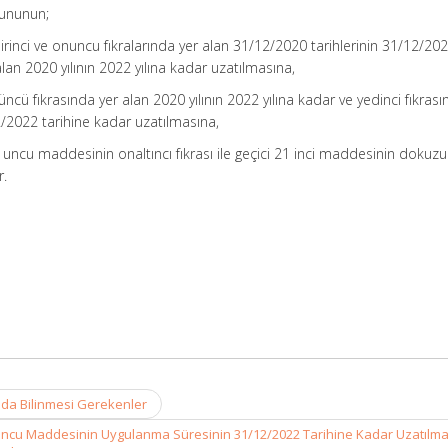
anununun;
rinci ve onuncu fıkralarında yer alan 31/12/2020 tarihlerinin 31/12/20
 alan 2020 yılının 2022 yılına kadar uzatılmasına,
ncü fıkrasında yer alan 2020 yılının 2022 yılına kadar ve yedinci fıkrası
2/2022 tarihine kadar uzatılmasına,
 uncu maddesinin onaltıncı fıkrası ile geçici 21 inci maddesinin dokuz
r.
nda Bilinmesi Gerekenler
10 uncu Maddesinin Uygulanma Süresinin 31/12/2022 Tarihine Kadar Uzatılma