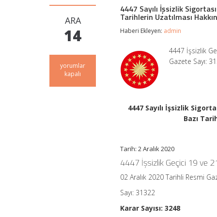
4447 Sayılı İşsizlik Sigorta
Tarihlerin Uzatılması Hakkın
ARA
14
Haberi Ekleyen:
admin
4447 İşsizlik G
Gazete Sayı: 313
4447
yorumlar
Sayılı
kapalı
İşsizlik
Sigortası
Kanununun
Geçici
4447 Sayılı İşsizlik Sigor
19
Bazı Tari
uncu
ve
Geçici
21
Tarih: 2 Aralık 2020
inci
4447 İşsizlik Geçici 19 ve 
Maddelerinde
Yer
02 Aralık 2020 Tarihli Resmi Ga
Alan
Bazı
Sayı: 31322
Tarihlerin
Uzatılması
Karar Sayısı: 3248
Hakkında