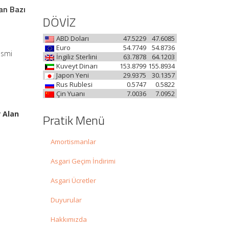
lan Bazı
DÖVİZ
ABD Doları
47.5229
47.6085
Euro
54.7749
54.8736
esmi
İngiliz Sterlini
63.7878
64.1203
Kuveyt Dinarı
153.8799
155.8934
Japon Yeni
29.9375
30.1357
Rus Rublesi
0.5747
0.5822
Çin Yuanı
7.0036
7.0952
r Alan
Pratik Menü
Amortismanlar
Asgari Geçim İndirimi
Asgari Ücretler
Duyurular
Hakkımızda