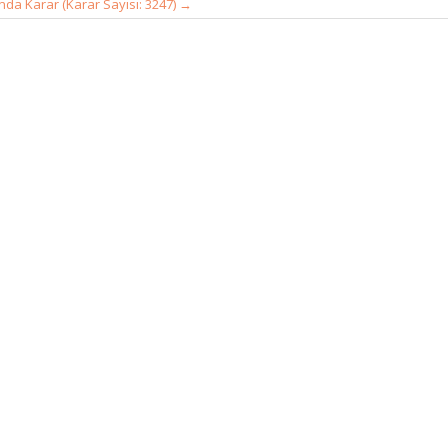
nda Karar (Karar Sayısı: 3247)
→