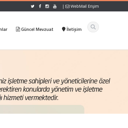
|
WebMail Erişim
nlar
Güncel Mevzuat
İletişim