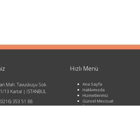
iz
Hızlı Menü
Ana Sayfa
arı Mah. Tavuskuşu Sok.
Hakkımızda
1/13 Kartal | İSTANBUL
Hizmetlerimiz
Güncel Mevzuat
(0216) 353 51 88
İletişim
o@ahsendenetim.com