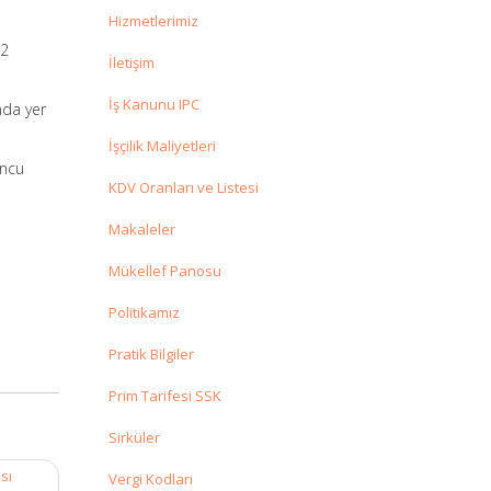
Hizmetlerimiz
22
İletişim
İş Kanunu IPC
nda yer
İşçilik Maliyetleri
uncu
KDV Oranları ve Listesi
Makaleler
Mükellef Panosu
Politikamız
Pratik Bilgiler
Prim Tarifesi SSK
Sirküler
sı
Vergi Kodları