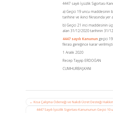
Karar
4447 sayılı İşsizlik Sigortası K
(Karar
Sayısı:
a) Geçici 19 uncu maddesinin bi
3248)
tarihine ve ikinci fıkrasında yer
için
b) Geçici 21 inci maddesinin üçü
alan 31/12/2020 tarihinin 31/1
4447 sayılı Kanunun
geçici 19
fıkrası gereğince karar verilmişti
1 Aralık 2020
Recep Tayyip ERDOĞAN
CUMHURBAŞKANI
Post
←
Kısa Çalışma Ödeneği ve Nakdi Ücret Desteği Hakkı
navigation
4447 Sayılı İşsizlik Sigortası Kanununun Geçici 