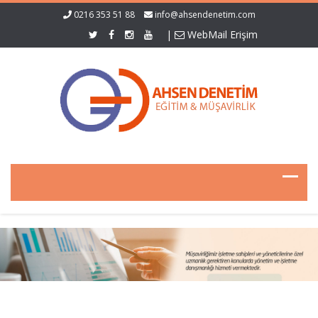
0216 353 51 88
info@ahsendenetim.com
|
WebMail Erişim