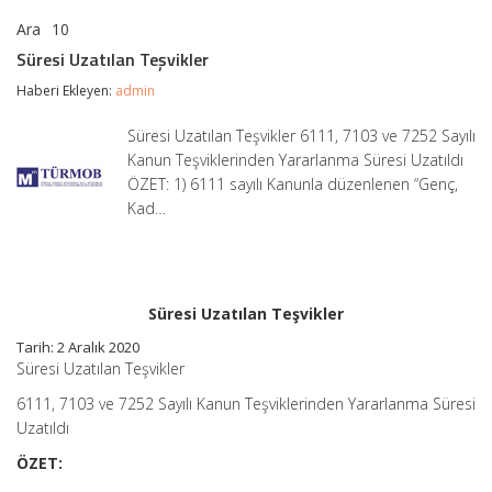
Ara
10
Süresi
yorumlar kapalı
Uzatılan
Süresi Uzatılan Teşvikler
Teşvikler
için
Haberi Ekleyen:
admin
Süresi Uzatılan Teşvikler 6111, 7103 ve 7252 Sayılı
Kanun Teşviklerinden Yararlanma Süresi Uzatıldı
ÖZET: 1) 6111 sayılı Kanunla düzenlenen “Genç,
Kad…
Süresi Uzatılan Teşvikler
Tarih: 2 Aralık 2020
Süresi Uzatılan Teşvikler
6111, 7103 ve 7252 Sayılı Kanun Teşviklerinden Yararlanma Süresi
Uzatıldı
ÖZET: