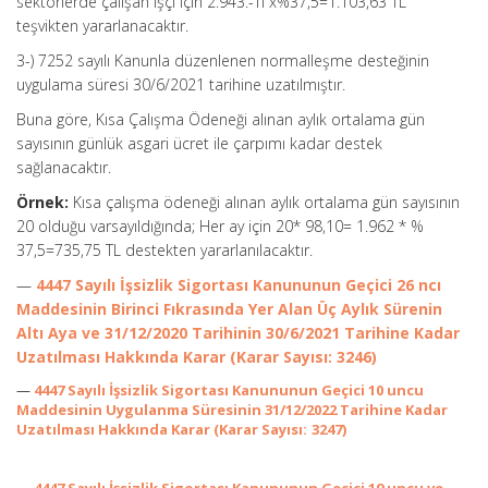
sektörlerde çalışan işçi için 2.943.-Tl x%37,5=1.103,63 TL
teşvikten yararlanacaktır.
3-) 7252 sayılı Kanunla düzenlenen normalleşme desteğinin
uygulama süresi 30/6/2021 tarihine uzatılmıştır.
Buna göre, Kısa Çalışma Ödeneği alınan aylık ortalama gün
sayısının günlük asgari ücret ile çarpımı kadar destek
sağlanacaktır.
Örnek:
Kısa çalışma ödeneği alınan aylık ortalama gün sayısının
20 olduğu varsayıldığında; Her ay için 20* 98,10= 1.962 * %
37,5=735,75 TL destekten yararlanılacaktır.
—
4447 Sayılı İşsizlik Sigortası Kanununun Geçici 26 ncı
Maddesinin Birinci Fıkrasında Yer Alan Üç Aylık Sürenin
Altı Aya ve 31/12/2020 Tarihinin 30/6/2021 Tarihine Kadar
Uzatılması Hakkında Karar (Karar Sayısı: 3246)
—
4447 Sayılı İşsizlik Sigortası Kanununun Geçici 10 uncu
Maddesinin Uygulanma Süresinin 31/12/2022 Tarihine Kadar
Uzatılması Hakkında Karar (Karar Sayısı: 3247)