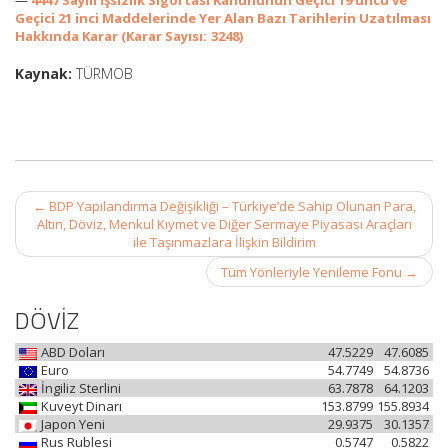
—
4447 Sayılı İşsizlik Sigortası Kanununun Geçici 19 uncu ve
Geçici 21 inci Maddelerinde Yer Alan Bazı Tarihlerin Uzatılması
Hakkında Karar (Karar Sayısı: 3248)
Kaynak:
TÜRMOB
Post
←
BDP Yapılandırma Değişikliği – Türkiye’de Sahip Olunan Para,
navigation
Altın, Döviz, Menkul Kıymet ve Diğer Sermaye Piyasası Araçları
ile Taşınmazlara İlişkin Bildirim
Tüm Yönleriyle Yenileme Fonu
→
DÖVİZ
ABD Doları
47.5229
47.6085
Euro
54.7749
54.8736
İngiliz Sterlini
63.7878
64.1203
Kuveyt Dinarı
153.8799
155.8934
Japon Yeni
29.9375
30.1357
Rus Rublesi
0.5747
0.5822