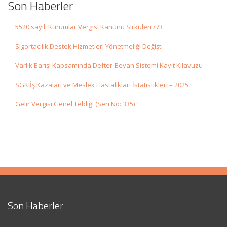
Son Haberler
5520 sayılı Kurumlar Vergisi Kanunu Sirküleri /73
Sigortacılık Destek Hizmetleri Yönetmeliği Değişti
Varlık Barışı Kapsamında Defter-Beyan Sistemi Kayıt Kılavuzu
SGK İş Kazaları ve Meslek Hastalıkları İstatistikleri – 2025
Gelir Vergisi Genel Tebliği (Seri No: 335)
Son Haberler