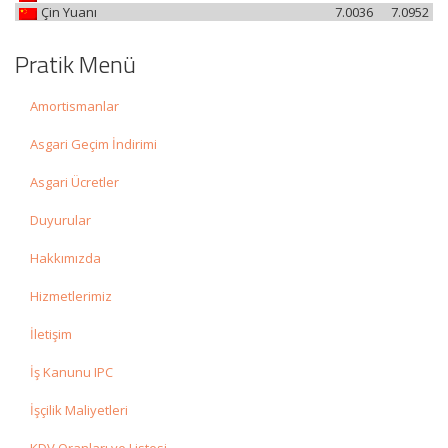
Çin Yuanı
7.0036
7.0952
Pratik Menü
Amortismanlar
Asgari Geçim İndirimi
Asgari Ücretler
Duyurular
Hakkımızda
Hizmetlerimiz
İletişim
İş Kanunu IPC
İşçilik Maliyetleri