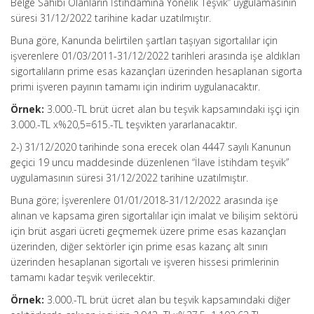
Belge Sahibi Olanların İstihdamına Yönelik Teşvik” uygulamasının
süresi 31/12/2022 tarihine kadar uzatılmıştır.
Buna göre, Kanunda belirtilen şartları taşıyan sigortalılar için
işverenlere 01/03/2011-31/12/2022 tarihleri arasında işe aldıkları
sigortalıların prime esas kazançları üzerinden hesaplanan sigorta
primi işveren payının tamamı için indirim uygulanacaktır.
Örnek:
3.000.-TL brüt ücret alan bu teşvik kapsamındaki işçi için
3.000.-TL x%20,5=615.-TL teşvikten yararlanacaktır.
2-) 31/12/2020 tarihinde sona erecek olan 4447 sayılı Kanunun
geçici 19 uncu maddesinde düzenlenen “İlave İstihdam teşvik”
uygulamasının süresi 31/12/2022 tarihine uzatılmıştır.
Buna göre; İşverenlere 01/01/2018-31/12/2022 arasında işe
alınan ve kapsama giren sigortalılar için imalat ve bilişim sektörü
için brüt asgari ücreti geçmemek üzere prime esas kazançları
üzerinden, diğer sektörler için prime esas kazanç alt sınırı
üzerinden hesaplanan sigortalı ve işveren hissesi primlerinin
tamamı kadar teşvik verilecektir.
Örnek:
3.000.-TL brüt ücret alan bu teşvik kapsamındaki diğer