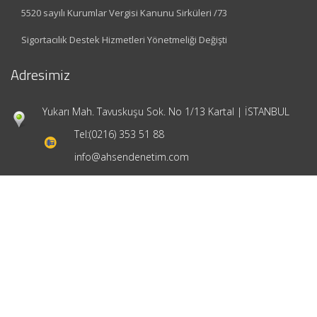
5520 sayılı Kurumlar Vergisi Kanunu Sirküleri /73
Sigortacılık Destek Hizmetleri Yönetmeliği Değişti
Adresimiz
Yukarı Mah. Tavuskuşu Sok. No 1/13 Kartal | İSTANBUL
Tel:
(0216) 353 51 88
info@ahsendenetim.com
Hızlı Menü
Ana Sayfa
Hakkımızda
Hizmetlerimiz
Güncel Mevzuat
İletişim